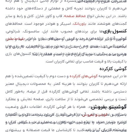
ما در این فروشگاه مجموعه‌ای گسترده از لوازم جانبی دیجیتال را هم ارائه
محصولات متنوع و باکیفیت است.
می‌دهیم تا کاربران بتوانند تجربه کامل و مطمئنی از دستگاه‌های خود داشته
باشند. در این بخش انواع
محافظ صفحه
، قاب و کاور، شارژر، کابل و رابط و سایر
گجت‌های هوشمند مانند
پاوربانک
، اسپیکر و هولدر موجود است. محافظ‌های
کنسول بازی
صفحه و قاب‌ها برای برندهای محبوب مانند اپل، سامسونگ، شیائومی،
گوشی آنلاین ارائه‌دهنده جدیدترین کنسول‌های بازی شامل
پلی‌استیشن
،
موتورولا و آنر عرضه می‌شوند و گوشی و دستگاه شما را در برابر خط و خش
ایکس‌باکس و نینتندو هم است. این بخش برای علاقه‌مندان به بازی‌های
محافظت می‌کنند. هدف از این بخش ارائه لوازم جانبی باکیفیت، کاربردی و با
ویدیویی و سرگرمی دیجیتال فراهم شده است. هدف ما ارائه کنسول‌های بازی
طراحی مناسب است تا خرید کاربران کامل، راحت و مطمئن باشد.
با کیفیت بالا و قیمت مناسب برای تمامی کاربران است.
گوشی کارکرده
ما در این مجموعه
گوشی‌های کارکرده
و دست دوم با کیفیت تضمین‌شده را هم
ارائه می‌دهیم تا کاربران بتوانند با هزینه کمتر، به محصولات دیجیتال معتبر
دسترسی داشته باشند. تمامی گوشی‌های کارکرده قبل از عرضه، به‌طور کامل
تست و بررسی تخصصی می‌شوند تا از سلامت باتری، صفحه نمایش و عملکرد
گوشیتو بفروش
فنی اطمینان حاصل شود. همراه با هر گوشی کارکرده، اطلاعات دقیق وضعیت
دستگاه و تصاویر واقعی آن ارائه می‌شود تا کاربران بتوانند انتخابی آگاهانه
با سرویس «
گوشیتو بفروش
» در گوشی آنلاین، می‌توانید به‌سادگی و با اطمینان
داشته باشند. هدف ما ارائه تجربه‌ای حرفه‌ای و مطمئن از خرید گوشی کارکرده
گوشی موبایل خود را بفروشید. تنها کافی است مشخصات دستگاه، مدل و
برای تمام کاربران ایرانی است.
وضعیت فیزیکی آن را وارد کنید تا کارشناسان ما قیمت منصفانه و پیشنهادی