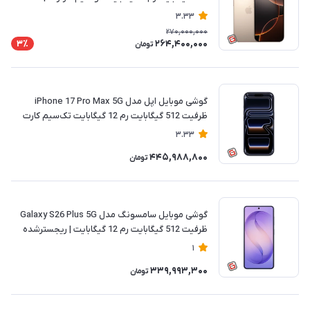
ریجسترشده
3.33
270,000,000
264,400,000
3٪
تومان
گوشی موبایل اپل مدل iPhone 17 Pro Max 5G
ظرفیت 512 گیگابایت رم 12 گیگابایت تک‌سیم کارت
فیزیکی نات اکتیو | ریجسترشده
3.33
445,988,800
تومان
گوشی موبایل سامسونگ مدل Galaxy S26 Plus 5G
ظرفیت 512 گیگابایت رم 12 گیگابایت | ریجسترشده
1
339,993,300
تومان