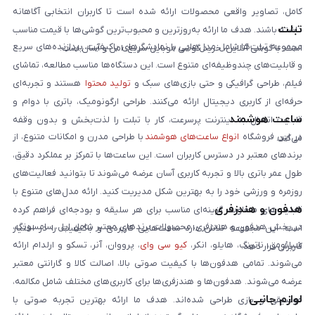
کامل، تصاویر واقعی محصولات ارائه شده است تا کاربران انتخابی آگاهانه
تبلت
داشته باشند. هدف ما ارائه به‌روزترین و محبوب‌ترین گوشی‌ها با قیمت مناسب
مجموعه تبلت‌ها شامل مدل‌هایی با نمایشگرهای باکیفیت، پردازنده‌های سریع
است. با گوشی آنلاین، خرید گوشی موبایل سریع، امن و آسان است.
و قابلیت‌های چندوظیفه‌ای متنوع است. این دستگاه‌ها مناسب مطالعه، تماشای
فیلم، طراحی گرافیکی و حتی بازی‌های سبک و
تولید محتوا
هستند و تجربه‌ای
حرفه‌ای از کاربری دیجیتال ارائه می‌کنند. طراحی ارگونومیک، باتری با دوام و
ساعت هوشمند
قابلیت اتصال به اینترنت پرسرعت، کار با تبلت را لذت‌بخش و بدون وقفه
در این فروشگاه
انواع ساعت‌های هوشمند
با طراحی مدرن و امکانات متنوع، از
می‌کند.
برندهای معتبر در دسترس کاربران است. این ساعت‌ها با تمرکز بر عملکرد دقیق،
طول عمر باتری بالا و تجربه کاربری آسان عرضه می‌شوند تا بتوانید فعالیت‌های
روزمره و ورزشی خود را به بهترین شکل مدیریت کنید. ارائه مدل‌های متنوع با
هدفون و هندزفری
قابلیت‌های متفاوت، گزینه‌ای مناسب برای هر سلیقه و بودجه‌ای فراهم کرده
در بخش هدفون و هندزفری، محصولات برندهای معتبر شامل اپل، سامسونگ،
است. این مجموعه تلاش دارد ساعت‌هایی کاربردی و باکیفیت را در اختیار
شیائومی، ناتینگ، هایلو، انکر،
کیو سی وای
، پرووان، آنر، تسکو و ارلدام ارائه
کاربران قرار دهد.
می‌شوند. تمامی هدفون‌ها با کیفیت صوتی بالا، اصالت کالا و گارانتی معتبر
عرضه می‌شوند. هدفون‌ها و هندزفری‌ها برای کاربری‌های مختلف شامل مکالمه،
لوازم جانبی
موسیقی و بازی طراحی شده‌اند. هدف ما ارائه بهترین تجربه صوتی با