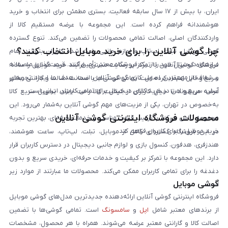
ایران، با بیش از ۱۷ سال سابقه فعالیت، بستری مطمئن برای انتخاب و خرید
هوشمندانه فراهم کرده است. این مجموعه با عرضه مستقیم کالا از
واردکنندگان اصلی، اصالت تمامی محصولات را تضمین می‌کند. تنوع گسترده
چرا گوشی آنلاین را برای خرید موبایل انتخاب کنید؟
گوشی موبایل، تبلت، لپ‌تاپ و لوازم جانبی باعث شده کاربران بتوانند تمام
نیازهای دیجیتال خود را از یک فروشگاه معتبر تأمین کنند. قیمت‌گذاری منصفانه
فروشگاه گوشی آنلاین با تمرکز بر رضایت مشتری، فرآیند خرید موبایل را ساده،
و شفاف از مهم‌ترین اصول کاری گوشی آنلاین است. هدف ما ایجاد تجربه‌ای
سریع و قابل اعتماد کرده است. تمامی گوشی‌ها با ضمانت اصالت و گارانتی معتبر
آسان، سریع و امن در خرید کالای دیجیتال برای تمامی کاربران ایرانی است.
عرضه می‌شوند تا خیال کاربران از کیفیت کالا راحت باشد. تحویل سریع کالا
به‌خصوص در تهران، یکی از مزیت‌های مهم گوشی آنلاین به‌شمار می‌رود. این
محصولات فروشگاه اینترنتی گوشی آنلاین
مجموعه تلاش می‌کند با ترکیب قیمت مناسب و خدمات حرفه‌ای، بهترین تجربه
خرید موبایل را برای کاربران فراهم کند.
در این فروشگاه گستره‌ای کامل از موبایل، تبلت، لپ‌تاپ، ساعت هوشمند،
هندزفری، هدفون، کنسول بازی و لوازم جانبی دیجیتال در دسترس کاربران قرار
دارد. این مجموعه با تمرکز بر کیفیت و خدمات حرفه‌ای، خریدی سریع و بدون
دغدغه را برای تمامی کاربران ممکن می‌کند. محصولات ما عبارتند از موارد زیر
گوشی موبایل
است:
فروشگاه اینترنتی گوشی آنلاین ارائه‌دهنده جدیدترین مدل‌های گوشی موبایل
از برندهای معتبر شامل
اپل
و
سامسونگ
است. تمامی گوشی‌ها با تضمین
اصالت کالا و گارانتی معتبر عرضه می‌شوند. همراه با هر محصول، مشخصات