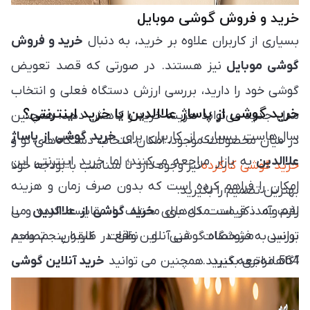
خرید و فروش گوشی موبایل
بسیاری از کاربران علاوه بر خرید، به دنبال
خرید و فروش
گوشی موبایل
نیز هستند. در صورتی که قصد تعویض
گوشی خود را دارید، بررسی ارزش دستگاه فعلی و انتخاب
خرید گوشی از پاساژ علاالدین یا خرید اینترنتی؟
مدل جدید می‌تواند هزینه خرید را کاهش دهد. همچنین
سال‌هاست بسیاری از کاربران برای
خرید گوشی از پاساژ
در میان محصولات موجود، امکان انتخاب دستگاه‌های نو و
علاالدین
به بازار مراجعه می‌کنند؛ اما خرید اینترنتی این
خرید گوشی کارکرده
نیز وجود دارد تا متناسب با بودجه خود
امکان را فراهم کرده است که بدون صرف زمان و هزینه
بهترین تصمیم را بگیرید.
لازم به ذکر است که برای
خرید گوشی از علاالدین
رفت‌وآمد، قیمت مدل‌های مختلف را مقایسه کرده و با
می
بررسی مشخصات فنی و نظرات کاربران، تصمیم
توانید به فروشگاه گوشی آنلاین واقع در طبقه پنجم، واحد
564 مراجعه کنید. همچنین می توانید
آگاهانه‌تری بگیرید.
خرید آنلاین گوشی
از پاساژ علاالدین
را در این سایت انجام دهید.