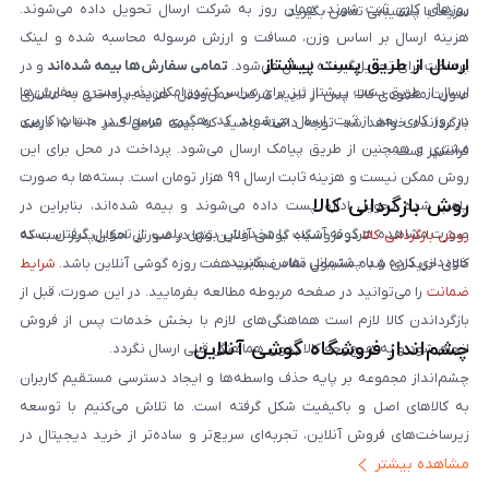
روزهای کاری ثبت شوند، همان روز به شرکت ارسال تحویل داده می‌شوند.
سریعاً با پشتیبانی تماس بگیرید.
هزینه ارسال بر اساس وزن، مسافت و ارزش مرسوله محاسبه شده و لینک
ارسال از طریق پست پیشتاز
پرداخت برای تحویل‌گیرنده ارسال می‌شود.
تمامی سفارش‌ها بیمه شده‌اند
و در
ارسال از طریق پست پیشتاز نیز برای سراسر کشور امکان‌پذیر است و سفارش‌ها
صورت مفقودی کالا، پس از تایید شرکت حمل‌ونقل، هزینه پرداختی به مشتری
در روز کاری بعد از ثبت، ارسال می‌شوند. کد رهگیری مرسوله در حساب کاربری
بازگردانده خواهد شد. توجه داشته باشید که بیمه شامل کسر ۱۰ تا ۱۵ درصد
مشتری و همچنین از طریق پیامک ارسال می‌شود. پرداخت در محل برای این
فرانشیز است.
روش ممکن نیست و هزینه ثابت ارسال ۹۹ هزار تومان است. بسته‌ها به صورت
روش بازگردانی کالا
پلمپ شده تحویل اداره پست داده می‌شوند و بیمه شده‌اند، بنابراین در
صورت مشاهده هرگونه آسیب یا مخدوش بودن پلمپ، از تحویل گرفتن بسته
روش بازگردانی کالا
در فروشگاه گوشی آنلاین تنها در صورتی امکان‌پذیر است که
خودداری کرده و با پشتیبانی تماس بگیرید.
کالای خریداری شده مشمول مفاد ضمانت هفت روزه گوشی آنلاین باشد.
شرایط
ضمانت
را می‌توانید در صفحه مربوطه مطالعه بفرمایید. در این صورت، قبل از
بازگرداندن کالا لازم است هماهنگی‌های لازم با بخش خدمات پس از فروش
چشم‌انداز فروشگاه گوشی آنلاین
انجام شود و به هیچ‌وجه کالا بدون هماهنگی قبلی ارسال نگردد.
چشم‌انداز مجموعه بر پایه حذف واسطه‌ها و ایجاد دسترسی مستقیم کاربران
به کالاهای اصل و باکیفیت شکل گرفته است. ما تلاش می‌کنیم با توسعه
زیرساخت‌های فروش آنلاین، تجربه‌ای سریع‌تر و ساده‌تر از خرید دیجیتال در
مشاهده بیشتر
ایران ارائه دهیم. تبدیل‌شدن به مرجعی قابل اعتماد برای خرید کالای دیجیتال،