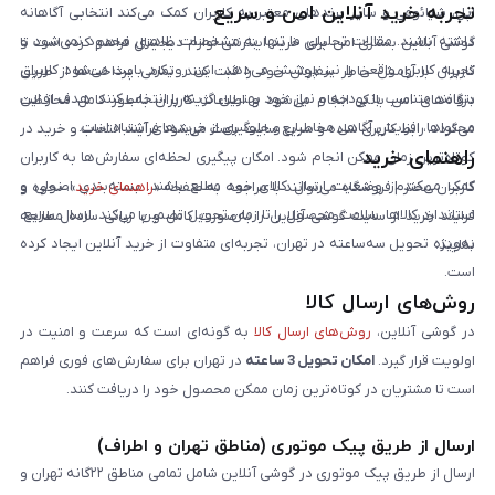
تجربه خرید آنلاین امن و سریع
اپل، شیائومی و سایر برندهای معتبر به کاربران کمک می‌کند انتخابی آگاهانه
داشته باشند. مقالات تحلیلی ما تنها به مشخصات ظاهری محدود نمی‌شود و
گوشی آنلاین بستری امن برای خرید اینترنتی لوازم دیجیتال فراهم کرده است تا
تجربه کاربری واقعی را نیز پوشش می‌دهد. این رویکرد باعث می‌شود کاربران
کاربران با آرامش خاطر سفارش خود را ثبت کنند. تمامی پرداخت‌ها از طریق
بتوانند متناسب با بودجه و نیاز خود بهترین گزینه را انتخاب کنند. هدف از این
درگاه‌های امن بانکی انجام می‌شود و اطلاعات کاربران به‌طور کامل محافظت
محتواها، افزایش آگاهی مخاطبان و جلوگیری از خریدهای اشتباه است.
می‌گردد. رابط کاربری ساده و سریع سایت باعث می‌شود فرآیند انتخاب و خرید در
راهنمای خرید
کوتاه‌ترین زمان ممکن انجام شود. امکان پیگیری لحظه‌ای سفارش‌ها به کاربران
کمک می‌کند از وضعیت ارسال کالای خود مطلع باشند. بسته‌بندی اصولی و
کاربران محترم فروشگاه می‌توانند با مراجعه به صفحه «
راهنمای خرید
»، نحوه و
استاندارد کالاها، سلامت محصول را تا زمان تحویل تضمین می‌کند. ارسال سریع،
فرایند خرید از سایت گوشی آنلاین را به‌صورت کامل و با زبانی ساده مطالعه
به‌ویژه تحویل سه‌ساعته در تهران، تجربه‌ای متفاوت از خرید آنلاین ایجاد کرده
نمایند.
است.
روش‌های ارسال کالا
در گوشی آنلاین،
روش‌های ارسال کالا
به گونه‌ای است که سرعت و امنیت در
اولویت قرار گیرد.
امکان تحویل 3 ساعته
در تهران برای سفارش‌های فوری فراهم
است تا مشتریان در کوتاه‌ترین زمان ممکن محصول خود را دریافت کنند.
ارسال از طریق پیک موتوری (مناطق تهران و اطراف)
ارسال از طریق پیک موتوری در گوشی آنلاین شامل تمامی مناطق ۲۲گانه تهران و