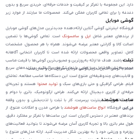
دارد. این مجموعه با تمرکز بر کیفیت و خدمات حرفه‌ای، خریدی سریع و بدون
دغدغه را برای تمامی کاربران ممکن می‌کند. محصولات ما عبارتند از موارد زیر
گوشی موبایل
است:
فروشگاه اینترنتی گوشی آنلاین ارائه‌دهنده جدیدترین مدل‌های گوشی موبایل
از برندهای معتبر شامل
اپل
و
سامسونگ
است. تمامی گوشی‌ها با تضمین
اصالت کالا و گارانتی معتبر عرضه می‌شوند. همراه با هر محصول، مشخصات
کامل، تصاویر واقعی محصولات ارائه شده است تا کاربران انتخابی آگاهانه
تبلت
داشته باشند. هدف ما ارائه به‌روزترین و محبوب‌ترین گوشی‌ها با قیمت مناسب
مجموعه تبلت‌ها شامل مدل‌هایی با نمایشگرهای باکیفیت، پردازنده‌های سریع
است. با گوشی آنلاین، خرید گوشی موبایل سریع، امن و آسان است.
و قابلیت‌های چندوظیفه‌ای متنوع است. این دستگاه‌ها مناسب مطالعه، تماشای
فیلم، طراحی گرافیکی و حتی بازی‌های سبک و
تولید محتوا
هستند و تجربه‌ای
حرفه‌ای از کاربری دیجیتال ارائه می‌کنند. طراحی ارگونومیک، باتری با دوام و
ساعت هوشمند
قابلیت اتصال به اینترنت پرسرعت، کار با تبلت را لذت‌بخش و بدون وقفه
در این فروشگاه
انواع ساعت‌های هوشمند
با طراحی مدرن و امکانات متنوع، از
می‌کند.
برندهای معتبر در دسترس کاربران است. این ساعت‌ها با تمرکز بر عملکرد دقیق،
طول عمر باتری بالا و تجربه کاربری آسان عرضه می‌شوند تا بتوانید فعالیت‌های
روزمره و ورزشی خود را به بهترین شکل مدیریت کنید. ارائه مدل‌های متنوع با