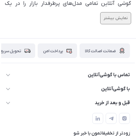
گوشی آنلاین تمامی مدل‌های پرطرفدار بازار را در یک
صفحه در اختیار شما قرار داده است.
نمایش بیشتر
ضمانت اصالت کالا
پرداخت امن
تحویل سریع
تماس با گوشی‌آنلاین
۰۲۱91001221
با گوشی‌آنلاین
info@gooshi.online
درباره ما
قبل و بعد از خرید
تهران، خیابان جمهوری، پاساژعلاءالدین، طبقه پنجم، واحد 564
تماس با ما
نحوه خرید از گوشی آنلاین
حساب کاربری
شرایط ضمانت هفت روزه
حریم خصوصی
زودتر از تخفیفاتمون با خبر شو
روش ارسال کالا در گوشی آنلاین