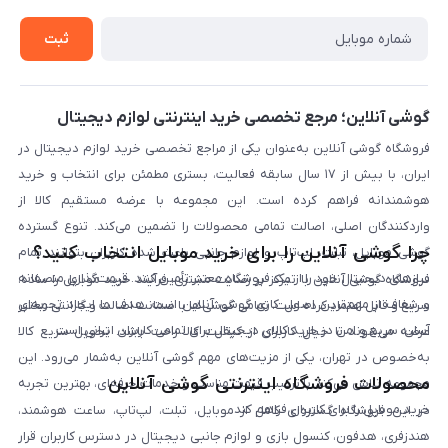
خرید سازمانی
روش بازگردانی کالا
ثبت
لیست محصولات
پرسش‌های متداول
بلاگ
گوشی آنلاین؛ مرجع تخصصی خرید اینترنتی لوازم دیجیتال
فروشگاه گوشی آنلاین به‌عنوان یکی از مراجع تخصصی خرید لوازم دیجیتال در
ایران، با بیش از ۱۷ سال سابقه فعالیت، بستری مطمئن برای انتخاب و خرید
هوشمندانه فراهم کرده است. این مجموعه با عرضه مستقیم کالا از
واردکنندگان اصلی، اصالت تمامی محصولات را تضمین می‌کند. تنوع گسترده
چرا گوشی آنلاین را برای خرید موبایل انتخاب کنید؟
گوشی موبایل، تبلت، لپ‌تاپ و لوازم جانبی باعث شده کاربران بتوانند تمام
نیازهای دیجیتال خود را از یک فروشگاه معتبر تأمین کنند. قیمت‌گذاری منصفانه
فروشگاه گوشی آنلاین با تمرکز بر رضایت مشتری، فرآیند خرید موبایل را ساده،
و شفاف از مهم‌ترین اصول کاری گوشی آنلاین است. هدف ما ایجاد تجربه‌ای
سریع و قابل اعتماد کرده است. تمامی گوشی‌ها با ضمانت اصالت و گارانتی معتبر
آسان، سریع و امن در خرید کالای دیجیتال برای تمامی کاربران ایرانی است.
عرضه می‌شوند تا خیال کاربران از کیفیت کالا راحت باشد. تحویل سریع کالا
به‌خصوص در تهران، یکی از مزیت‌های مهم گوشی آنلاین به‌شمار می‌رود. این
محصولات فروشگاه اینترنتی گوشی آنلاین
مجموعه تلاش می‌کند با ترکیب قیمت مناسب و خدمات حرفه‌ای، بهترین تجربه
خرید موبایل را برای کاربران فراهم کند.
در این فروشگاه گستره‌ای کامل از موبایل، تبلت، لپ‌تاپ، ساعت هوشمند،
هندزفری، هدفون، کنسول بازی و لوازم جانبی دیجیتال در دسترس کاربران قرار