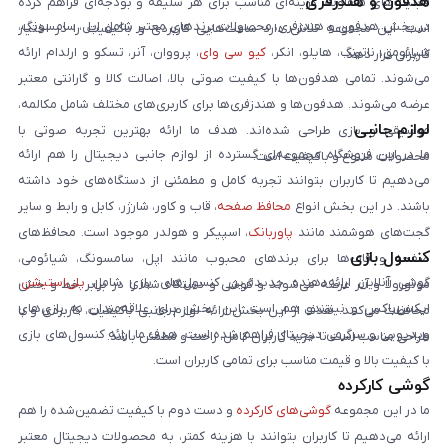
هدفون و هندزفری
قابلیت‌های متفاوت، گزینه‌ای مناسب برای هر سلیقه و بودجه‌ای فراهم کرده
در بخش هدفون و هندزفری، محصولات برندهای معتبر شامل اپل، سامسونگ،
است. این مجموعه تلاش دارد ساعت‌هایی کاربردی و باکیفیت را در اختیار
شیائومی، ناتینگ، هایلو، انکر،
کیو سی وای
، پرووان، آنر، تسکو و ارلدام ارائه
کاربران قرار دهد.
می‌شوند. تمامی هدفون‌ها با کیفیت صوتی بالا، اصالت کالا و گارانتی معتبر
عرضه می‌شوند. هدفون‌ها و هندزفری‌ها برای کاربری‌های مختلف شامل مکالمه،
لوازم جانبی
موسیقی و بازی طراحی شده‌اند. هدف ما ارائه بهترین تجربه صوتی با
ما در این فروشگاه مجموعه‌ای گسترده از لوازم جانبی دیجیتال را هم ارائه
محصولات متنوع و باکیفیت است.
می‌دهیم تا کاربران بتوانند تجربه کامل و مطمئنی از دستگاه‌های خود داشته
باشند. در این بخش انواع
محافظ صفحه
، قاب و کاور، شارژر، کابل و رابط و سایر
گجت‌های هوشمند مانند
پاوربانک
، اسپیکر و هولدر موجود است. محافظ‌های
کنسول بازی
صفحه و قاب‌ها برای برندهای محبوب مانند اپل، سامسونگ، شیائومی،
گوشی آنلاین ارائه‌دهنده جدیدترین کنسول‌های بازی شامل
پلی‌استیشن
،
موتورولا و آنر عرضه می‌شوند و گوشی و دستگاه شما را در برابر خط و خش
ایکس‌باکس و نینتندو هم است. این بخش برای علاقه‌مندان به بازی‌های
محافظت می‌کنند. هدف از این بخش ارائه لوازم جانبی باکیفیت، کاربردی و با
ویدیویی و سرگرمی دیجیتال فراهم شده است. هدف ما ارائه کنسول‌های بازی
طراحی مناسب است تا خرید کاربران کامل، راحت و مطمئن باشد.
با کیفیت بالا و قیمت مناسب برای تمامی کاربران است.
گوشی کارکرده
ما در این مجموعه
گوشی‌های کارکرده
و دست دوم با کیفیت تضمین‌شده را هم
ارائه می‌دهیم تا کاربران بتوانند با هزینه کمتر، به محصولات دیجیتال معتبر