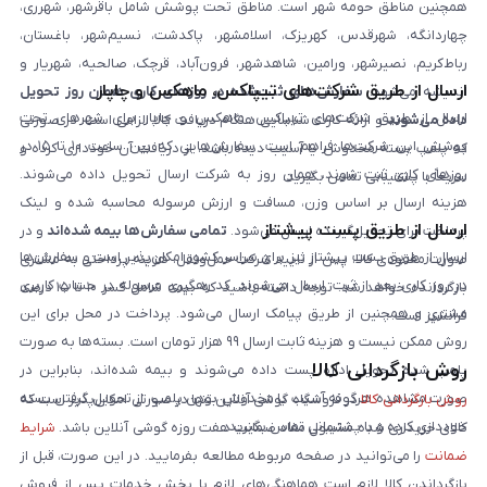
همچنین مناطق حومه شهر است. مناطق تحت پوشش شامل باقرشهر، شهرری،
چهاردانگه، شهرقدس، کهریزک، اسلامشهر، پاکدشت، نسیم‌شهر، باغستان،
رباط‌کریم، نصیرشهر، ورامین، شاهدشهر، فرون‌آباد، قرچک، صالحیه، شهریار و
ارسال از طریق شرکت‌های تیپاکس، ماهکس و چاپار
اندیشه می‌شود.
سفارش‌های ثبت‌شده در روزهای کاری همان روز تحویل
ارسال از طریق شرکت‌های تیپاکس، ماهکس و چاپار برای شهرهای تحت
داده می‌شوند
و ارائه کارت شناسایی هنگام دریافت کالا الزامی است. در صورتی
پوشش این شرکت‌ها فراهم است. سفارش‌هایی که بین ساعت ۱۰ تا ۱۵ در
که پلمپ بسته مخدوش یا آسیب دیده باشد، از دریافت آن خودداری کرده و
روزهای کاری ثبت شوند، همان روز به شرکت ارسال تحویل داده می‌شوند.
سریعاً با پشتیبانی تماس بگیرید.
هزینه ارسال بر اساس وزن، مسافت و ارزش مرسوله محاسبه شده و لینک
ارسال از طریق پست پیشتاز
پرداخت برای تحویل‌گیرنده ارسال می‌شود.
تمامی سفارش‌ها بیمه شده‌اند
و در
ارسال از طریق پست پیشتاز نیز برای سراسر کشور امکان‌پذیر است و سفارش‌ها
صورت مفقودی کالا، پس از تایید شرکت حمل‌ونقل، هزینه پرداختی به مشتری
در روز کاری بعد از ثبت، ارسال می‌شوند. کد رهگیری مرسوله در حساب کاربری
بازگردانده خواهد شد. توجه داشته باشید که بیمه شامل کسر ۱۰ تا ۱۵ درصد
مشتری و همچنین از طریق پیامک ارسال می‌شود. پرداخت در محل برای این
فرانشیز است.
روش ممکن نیست و هزینه ثابت ارسال ۹۹ هزار تومان است. بسته‌ها به صورت
روش بازگردانی کالا
پلمپ شده تحویل اداره پست داده می‌شوند و بیمه شده‌اند، بنابراین در
صورت مشاهده هرگونه آسیب یا مخدوش بودن پلمپ، از تحویل گرفتن بسته
روش بازگردانی کالا
در فروشگاه گوشی آنلاین تنها در صورتی امکان‌پذیر است که
خودداری کرده و با پشتیبانی تماس بگیرید.
کالای خریداری شده مشمول مفاد ضمانت هفت روزه گوشی آنلاین باشد.
شرایط
ضمانت
را می‌توانید در صفحه مربوطه مطالعه بفرمایید. در این صورت، قبل از
بازگرداندن کالا لازم است هماهنگی‌های لازم با بخش خدمات پس از فروش