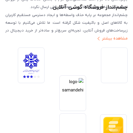
چشم‌انداز فروشگاه گوشی آنلاین
انجام شود و به هیچ‌وجه کالا بدون هماهنگی قبلی ارسال نگردد.
چشم‌انداز مجموعه بر پایه حذف واسطه‌ها و ایجاد دسترسی مستقیم کاربران
به کالاهای اصل و باکیفیت شکل گرفته است. ما تلاش می‌کنیم با توسعه
زیرساخت‌های فروش آنلاین، تجربه‌ای سریع‌تر و ساده‌تر از خرید دیجیتال در
مشاهده بیشتر
ایران ارائه دهیم. تبدیل‌شدن به مرجعی قابل اعتماد برای خرید کالای دیجیتال،
یکی از اهداف اصلی این مجموعه است. تمرکز بر رضایت مشتری، نوآوری در
خدمات و به‌روزرسانی مداوم محصولات، مسیر ما را روشن‌تر می‌کند. ما باور
داریم آینده بازار دیجیتال متعلق به کسب‌وکارهایی است که صداقت و شفافیت
را در اولویت قرار می‌دهند. گوشی آنلاین با تکیه بر تجربه و تخصص، با قدرت به
سمت تحقق این چشم‌انداز حرکت می‌کند.