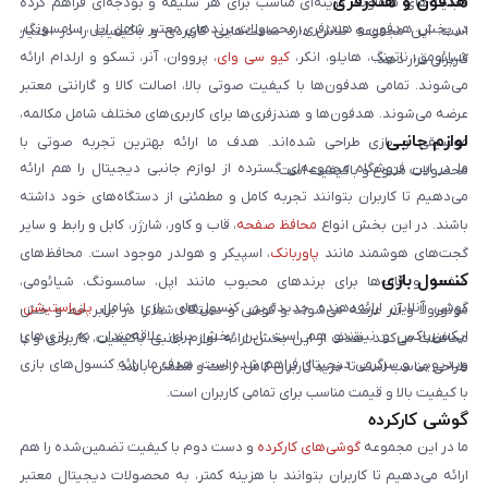
هدفون و هندزفری
قابلیت‌های متفاوت، گزینه‌ای مناسب برای هر سلیقه و بودجه‌ای فراهم کرده
در بخش هدفون و هندزفری، محصولات برندهای معتبر شامل اپل، سامسونگ،
است. این مجموعه تلاش دارد ساعت‌هایی کاربردی و باکیفیت را در اختیار
شیائومی، ناتینگ، هایلو، انکر،
کیو سی وای
، پرووان، آنر، تسکو و ارلدام ارائه
کاربران قرار دهد.
می‌شوند. تمامی هدفون‌ها با کیفیت صوتی بالا، اصالت کالا و گارانتی معتبر
عرضه می‌شوند. هدفون‌ها و هندزفری‌ها برای کاربری‌های مختلف شامل مکالمه،
لوازم جانبی
موسیقی و بازی طراحی شده‌اند. هدف ما ارائه بهترین تجربه صوتی با
ما در این فروشگاه مجموعه‌ای گسترده از لوازم جانبی دیجیتال را هم ارائه
محصولات متنوع و باکیفیت است.
می‌دهیم تا کاربران بتوانند تجربه کامل و مطمئنی از دستگاه‌های خود داشته
باشند. در این بخش انواع
محافظ صفحه
، قاب و کاور، شارژر، کابل و رابط و سایر
گجت‌های هوشمند مانند
پاوربانک
، اسپیکر و هولدر موجود است. محافظ‌های
کنسول بازی
صفحه و قاب‌ها برای برندهای محبوب مانند اپل، سامسونگ، شیائومی،
گوشی آنلاین ارائه‌دهنده جدیدترین کنسول‌های بازی شامل
پلی‌استیشن
،
موتورولا و آنر عرضه می‌شوند و گوشی و دستگاه شما را در برابر خط و خش
ایکس‌باکس و نینتندو هم است. این بخش برای علاقه‌مندان به بازی‌های
محافظت می‌کنند. هدف از این بخش ارائه لوازم جانبی باکیفیت، کاربردی و با
ویدیویی و سرگرمی دیجیتال فراهم شده است. هدف ما ارائه کنسول‌های بازی
طراحی مناسب است تا خرید کاربران کامل، راحت و مطمئن باشد.
با کیفیت بالا و قیمت مناسب برای تمامی کاربران است.
گوشی کارکرده
ما در این مجموعه
گوشی‌های کارکرده
و دست دوم با کیفیت تضمین‌شده را هم
ارائه می‌دهیم تا کاربران بتوانند با هزینه کمتر، به محصولات دیجیتال معتبر