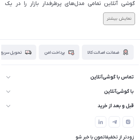
گوشی آنلاین تمامی مدل‌های پرطرفدار بازار را در یک
صفحه در اختیار شما قرار داده است.
نمایش بیشتر
ضمانت اصالت کالا
پرداخت امن
تحویل سریع
تماس با گوشی‌آنلاین
۰۲۱91001221
با گوشی‌آنلاین
info@gooshi.online
درباره ما
قبل و بعد از خرید
تهران، خیابان جمهوری، پاساژعلاءالدین، طبقه پنجم، واحد 564
تماس با ما
نحوه خرید از گوشی آنلاین
حساب کاربری
شرایط ضمانت هفت روزه
حریم خصوصی
زودتر از تخفیفاتمون با خبر شو
روش ارسال کالا در گوشی آنلاین