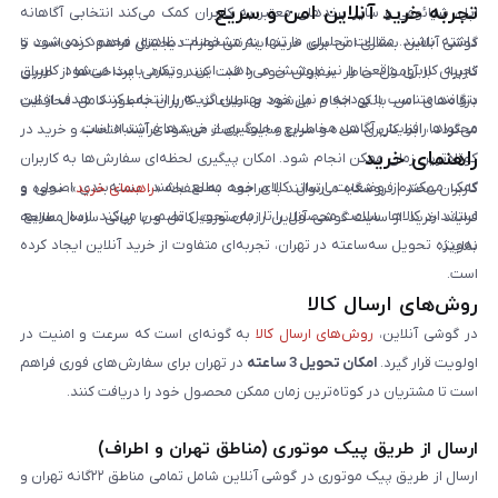
تجربه خرید آنلاین امن و سریع
اپل، شیائومی و سایر برندهای معتبر به کاربران کمک می‌کند انتخابی آگاهانه
داشته باشند. مقالات تحلیلی ما تنها به مشخصات ظاهری محدود نمی‌شود و
گوشی آنلاین بستری امن برای خرید اینترنتی لوازم دیجیتال فراهم کرده است تا
تجربه کاربری واقعی را نیز پوشش می‌دهد. این رویکرد باعث می‌شود کاربران
کاربران با آرامش خاطر سفارش خود را ثبت کنند. تمامی پرداخت‌ها از طریق
بتوانند متناسب با بودجه و نیاز خود بهترین گزینه را انتخاب کنند. هدف از این
درگاه‌های امن بانکی انجام می‌شود و اطلاعات کاربران به‌طور کامل محافظت
محتواها، افزایش آگاهی مخاطبان و جلوگیری از خریدهای اشتباه است.
می‌گردد. رابط کاربری ساده و سریع سایت باعث می‌شود فرآیند انتخاب و خرید در
راهنمای خرید
کوتاه‌ترین زمان ممکن انجام شود. امکان پیگیری لحظه‌ای سفارش‌ها به کاربران
کمک می‌کند از وضعیت ارسال کالای خود مطلع باشند. بسته‌بندی اصولی و
کاربران محترم فروشگاه می‌توانند با مراجعه به صفحه «
راهنمای خرید
»، نحوه و
استاندارد کالاها، سلامت محصول را تا زمان تحویل تضمین می‌کند. ارسال سریع،
فرایند خرید از سایت گوشی آنلاین را به‌صورت کامل و با زبانی ساده مطالعه
به‌ویژه تحویل سه‌ساعته در تهران، تجربه‌ای متفاوت از خرید آنلاین ایجاد کرده
نمایند.
است.
روش‌های ارسال کالا
در گوشی آنلاین،
روش‌های ارسال کالا
به گونه‌ای است که سرعت و امنیت در
اولویت قرار گیرد.
امکان تحویل 3 ساعته
در تهران برای سفارش‌های فوری فراهم
است تا مشتریان در کوتاه‌ترین زمان ممکن محصول خود را دریافت کنند.
ارسال از طریق پیک موتوری (مناطق تهران و اطراف)
ارسال از طریق پیک موتوری در گوشی آنلاین شامل تمامی مناطق ۲۲گانه تهران و