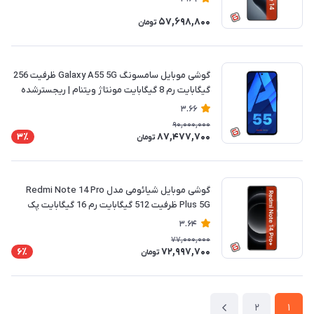
57,698,800
تومان
گوشی موبایل سامسونگ Galaxy A55 5G ظرفیت 256
گیگابایت رم 8 گیگابایت مونتاژ ویتنام | ریجسترشده
3.66
90,000,000
87,477,700
3٪
تومان
گوشی موبایل شیائومی مدل Redmi Note 14 Pro
Plus 5G ظرفیت 512 گیگابایت رم 16 گیگابایت پک
چین | ریجسترشده
3.64
77,000,000
72,997,700
6٪
تومان
2
1