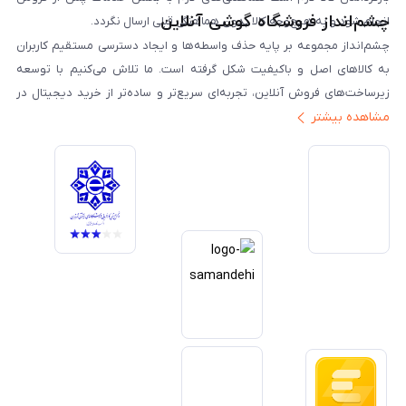
چشم‌انداز فروشگاه گوشی آنلاین
انجام شود و به هیچ‌وجه کالا بدون هماهنگی قبلی ارسال نگردد.
چشم‌انداز مجموعه بر پایه حذف واسطه‌ها و ایجاد دسترسی مستقیم کاربران
به کالاهای اصل و باکیفیت شکل گرفته است. ما تلاش می‌کنیم با توسعه
زیرساخت‌های فروش آنلاین، تجربه‌ای سریع‌تر و ساده‌تر از خرید دیجیتال در
مشاهده بیشتر
ایران ارائه دهیم. تبدیل‌شدن به مرجعی قابل اعتماد برای خرید کالای دیجیتال،
یکی از اهداف اصلی این مجموعه است. تمرکز بر رضایت مشتری، نوآوری در
خدمات و به‌روزرسانی مداوم محصولات، مسیر ما را روشن‌تر می‌کند. ما باور
داریم آینده بازار دیجیتال متعلق به کسب‌وکارهایی است که صداقت و شفافیت
را در اولویت قرار می‌دهند. گوشی آنلاین با تکیه بر تجربه و تخصص، با قدرت به
سمت تحقق این چشم‌انداز حرکت می‌کند.