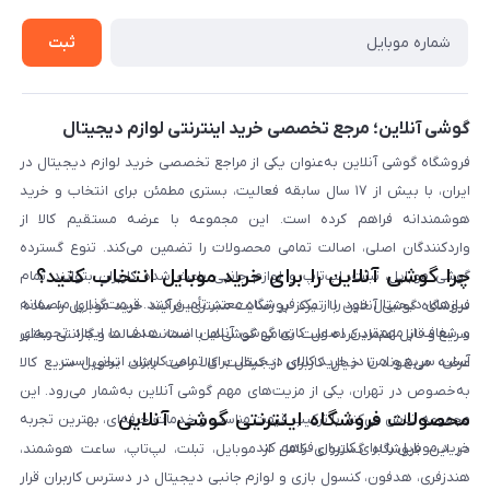
خرید سازمانی
روش بازگردانی کالا
ثبت
لیست محصولات
پرسش‌های متداول
بلاگ
گوشی آنلاین؛ مرجع تخصصی خرید اینترنتی لوازم دیجیتال
فروشگاه گوشی آنلاین به‌عنوان یکی از مراجع تخصصی خرید لوازم دیجیتال در
ایران، با بیش از ۱۷ سال سابقه فعالیت، بستری مطمئن برای انتخاب و خرید
هوشمندانه فراهم کرده است. این مجموعه با عرضه مستقیم کالا از
واردکنندگان اصلی، اصالت تمامی محصولات را تضمین می‌کند. تنوع گسترده
چرا گوشی آنلاین را برای خرید موبایل انتخاب کنید؟
گوشی موبایل، تبلت، لپ‌تاپ و لوازم جانبی باعث شده کاربران بتوانند تمام
نیازهای دیجیتال خود را از یک فروشگاه معتبر تأمین کنند. قیمت‌گذاری منصفانه
فروشگاه گوشی آنلاین با تمرکز بر رضایت مشتری، فرآیند خرید موبایل را ساده،
و شفاف از مهم‌ترین اصول کاری گوشی آنلاین است. هدف ما ایجاد تجربه‌ای
سریع و قابل اعتماد کرده است. تمامی گوشی‌ها با ضمانت اصالت و گارانتی معتبر
آسان، سریع و امن در خرید کالای دیجیتال برای تمامی کاربران ایرانی است.
عرضه می‌شوند تا خیال کاربران از کیفیت کالا راحت باشد. تحویل سریع کالا
به‌خصوص در تهران، یکی از مزیت‌های مهم گوشی آنلاین به‌شمار می‌رود. این
محصولات فروشگاه اینترنتی گوشی آنلاین
مجموعه تلاش می‌کند با ترکیب قیمت مناسب و خدمات حرفه‌ای، بهترین تجربه
خرید موبایل را برای کاربران فراهم کند.
در این فروشگاه گستره‌ای کامل از موبایل، تبلت، لپ‌تاپ، ساعت هوشمند،
هندزفری، هدفون، کنسول بازی و لوازم جانبی دیجیتال در دسترس کاربران قرار