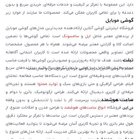
دارد. این مجموعه با تمرکز بر کیفیت و خدمات حرفه‌ای، خریدی سریع و بدون
دغدغه را برای تمامی کاربران ممکن می‌کند. محصولات ما عبارتند از موارد زیر
گوشی موبایل
است:
فروشگاه اینترنتی گوشی آنلاین ارائه‌دهنده جدیدترین مدل‌های گوشی موبایل
از برندهای معتبر شامل
اپل
و
سامسونگ
است. تمامی گوشی‌ها با تضمین
اصالت کالا و گارانتی معتبر عرضه می‌شوند. همراه با هر محصول، مشخصات
کامل، تصاویر واقعی محصولات ارائه شده است تا کاربران انتخابی آگاهانه
تبلت
داشته باشند. هدف ما ارائه به‌روزترین و محبوب‌ترین گوشی‌ها با قیمت مناسب
مجموعه تبلت‌ها شامل مدل‌هایی با نمایشگرهای باکیفیت، پردازنده‌های سریع
است. با گوشی آنلاین، خرید گوشی موبایل سریع، امن و آسان است.
و قابلیت‌های چندوظیفه‌ای متنوع است. این دستگاه‌ها مناسب مطالعه، تماشای
فیلم، طراحی گرافیکی و حتی بازی‌های سبک و
تولید محتوا
هستند و تجربه‌ای
حرفه‌ای از کاربری دیجیتال ارائه می‌کنند. طراحی ارگونومیک، باتری با دوام و
ساعت هوشمند
قابلیت اتصال به اینترنت پرسرعت، کار با تبلت را لذت‌بخش و بدون وقفه
در این فروشگاه
انواع ساعت‌های هوشمند
با طراحی مدرن و امکانات متنوع، از
می‌کند.
برندهای معتبر در دسترس کاربران است. این ساعت‌ها با تمرکز بر عملکرد دقیق،
طول عمر باتری بالا و تجربه کاربری آسان عرضه می‌شوند تا بتوانید فعالیت‌های
روزمره و ورزشی خود را به بهترین شکل مدیریت کنید. ارائه مدل‌های متنوع با