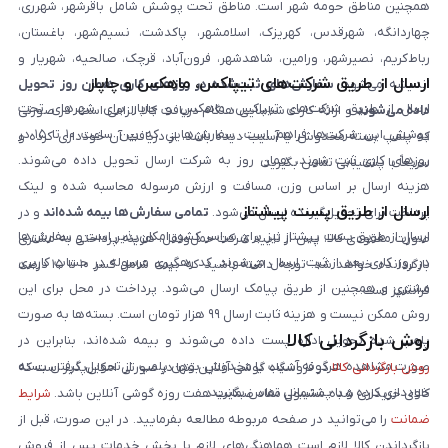
همچنین مناطق حومه شهر است. مناطق تحت پوشش شامل باقرشهر، شهرری،
چهاردانگه، شهرقدس، کهریزک، اسلامشهر، پاکدشت، نسیم‌شهر، باغستان،
رباط‌کریم، نصیرشهر، ورامین، شاهدشهر، فرون‌آباد، قرچک، صالحیه، شهریار و
ارسال از طریق شرکت‌های تیپاکس، ماهکس و چاپار
اندیشه می‌شود.
سفارش‌های ثبت‌شده در روزهای کاری همان روز تحویل
ارسال از طریق شرکت‌های تیپاکس، ماهکس و چاپار برای شهرهای تحت
داده می‌شوند
و ارائه کارت شناسایی هنگام دریافت کالا الزامی است. در صورتی
پوشش این شرکت‌ها فراهم است. سفارش‌هایی که بین ساعت ۱۰ تا ۱۵ در
که پلمپ بسته مخدوش یا آسیب دیده باشد، از دریافت آن خودداری کرده و
روزهای کاری ثبت شوند، همان روز به شرکت ارسال تحویل داده می‌شوند.
سریعاً با پشتیبانی تماس بگیرید.
هزینه ارسال بر اساس وزن، مسافت و ارزش مرسوله محاسبه شده و لینک
ارسال از طریق پست پیشتاز
پرداخت برای تحویل‌گیرنده ارسال می‌شود.
تمامی سفارش‌ها بیمه شده‌اند
و در
ارسال از طریق پست پیشتاز نیز برای سراسر کشور امکان‌پذیر است و سفارش‌ها
صورت مفقودی کالا، پس از تایید شرکت حمل‌ونقل، هزینه پرداختی به مشتری
در روز کاری بعد از ثبت، ارسال می‌شوند. کد رهگیری مرسوله در حساب کاربری
بازگردانده خواهد شد. توجه داشته باشید که بیمه شامل کسر ۱۰ تا ۱۵ درصد
مشتری و همچنین از طریق پیامک ارسال می‌شود. پرداخت در محل برای این
فرانشیز است.
روش ممکن نیست و هزینه ثابت ارسال ۹۹ هزار تومان است. بسته‌ها به صورت
روش بازگردانی کالا
پلمپ شده تحویل اداره پست داده می‌شوند و بیمه شده‌اند، بنابراین در
صورت مشاهده هرگونه آسیب یا مخدوش بودن پلمپ، از تحویل گرفتن بسته
روش بازگردانی کالا
در فروشگاه گوشی آنلاین تنها در صورتی امکان‌پذیر است که
خودداری کرده و با پشتیبانی تماس بگیرید.
کالای خریداری شده مشمول مفاد ضمانت هفت روزه گوشی آنلاین باشد.
شرایط
ضمانت
را می‌توانید در صفحه مربوطه مطالعه بفرمایید. در این صورت، قبل از
بازگرداندن کالا لازم است هماهنگی‌های لازم با بخش خدمات پس از فروش