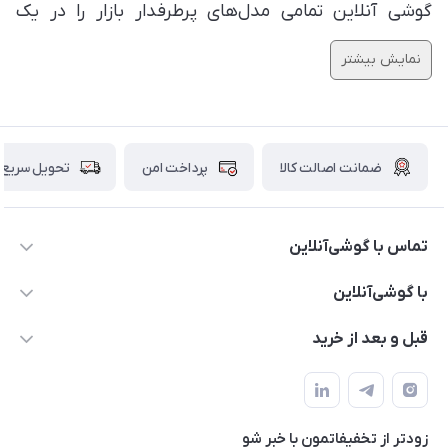
گوشی آنلاین تمامی مدل‌های پرطرفدار بازار را در یک
صفحه در اختیار شما قرار داده است.
نمایش بیشتر
ضمانت اصالت کالا
پرداخت امن
تحویل سریع
تماس با گوشی‌آنلاین
۰۲۱91001221
با گوشی‌آنلاین
info@gooshi.online
درباره ما
قبل و بعد از خرید
تهران، خیابان جمهوری، پاساژعلاءالدین، طبقه پنجم، واحد 564
تماس با ما
نحوه خرید از گوشی آنلاین
حساب کاربری
شرایط ضمانت هفت روزه
حریم خصوصی
زودتر از تخفیفاتمون با خبر شو
روش ارسال کالا در گوشی آنلاین