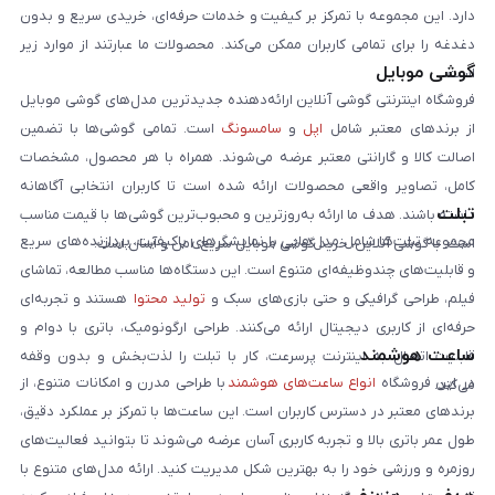
دارد. این مجموعه با تمرکز بر کیفیت و خدمات حرفه‌ای، خریدی سریع و بدون
دغدغه را برای تمامی کاربران ممکن می‌کند. محصولات ما عبارتند از موارد زیر
گوشی موبایل
است:
فروشگاه اینترنتی گوشی آنلاین ارائه‌دهنده جدیدترین مدل‌های گوشی موبایل
از برندهای معتبر شامل
اپل
و
سامسونگ
است. تمامی گوشی‌ها با تضمین
اصالت کالا و گارانتی معتبر عرضه می‌شوند. همراه با هر محصول، مشخصات
کامل، تصاویر واقعی محصولات ارائه شده است تا کاربران انتخابی آگاهانه
تبلت
داشته باشند. هدف ما ارائه به‌روزترین و محبوب‌ترین گوشی‌ها با قیمت مناسب
مجموعه تبلت‌ها شامل مدل‌هایی با نمایشگرهای باکیفیت، پردازنده‌های سریع
است. با گوشی آنلاین، خرید گوشی موبایل سریع، امن و آسان است.
و قابلیت‌های چندوظیفه‌ای متنوع است. این دستگاه‌ها مناسب مطالعه، تماشای
فیلم، طراحی گرافیکی و حتی بازی‌های سبک و
تولید محتوا
هستند و تجربه‌ای
حرفه‌ای از کاربری دیجیتال ارائه می‌کنند. طراحی ارگونومیک، باتری با دوام و
ساعت هوشمند
قابلیت اتصال به اینترنت پرسرعت، کار با تبلت را لذت‌بخش و بدون وقفه
در این فروشگاه
انواع ساعت‌های هوشمند
با طراحی مدرن و امکانات متنوع، از
می‌کند.
برندهای معتبر در دسترس کاربران است. این ساعت‌ها با تمرکز بر عملکرد دقیق،
طول عمر باتری بالا و تجربه کاربری آسان عرضه می‌شوند تا بتوانید فعالیت‌های
روزمره و ورزشی خود را به بهترین شکل مدیریت کنید. ارائه مدل‌های متنوع با