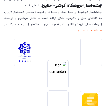
چشم‌انداز فروشگاه گوشی آنلاین
انجام شود و به هیچ‌وجه کالا بدون هماهنگی قبلی ارسال نگردد.
چشم‌انداز مجموعه بر پایه حذف واسطه‌ها و ایجاد دسترسی مستقیم کاربران
به کالاهای اصل و باکیفیت شکل گرفته است. ما تلاش می‌کنیم با توسعه
زیرساخت‌های فروش آنلاین، تجربه‌ای سریع‌تر و ساده‌تر از خرید دیجیتال در
مشاهده بیشتر
ایران ارائه دهیم. تبدیل‌شدن به مرجعی قابل اعتماد برای خرید کالای دیجیتال،
یکی از اهداف اصلی این مجموعه است. تمرکز بر رضایت مشتری، نوآوری در
خدمات و به‌روزرسانی مداوم محصولات، مسیر ما را روشن‌تر می‌کند. ما باور
داریم آینده بازار دیجیتال متعلق به کسب‌وکارهایی است که صداقت و شفافیت
را در اولویت قرار می‌دهند. گوشی آنلاین با تکیه بر تجربه و تخصص، با قدرت به
سمت تحقق این چشم‌انداز حرکت می‌کند.