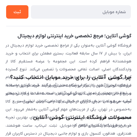
خرید سازمانی
روش بازگردانی کالا
ثبت
لیست محصولات
پرسش‌های متداول
بلاگ
گوشی آنلاین؛ مرجع تخصصی خرید اینترنتی لوازم دیجیتال
فروشگاه گوشی آنلاین به‌عنوان یکی از مراجع تخصصی خرید لوازم دیجیتال در
ایران، با بیش از ۱۷ سال سابقه فعالیت، بستری مطمئن برای انتخاب و خرید
هوشمندانه فراهم کرده است. این مجموعه با عرضه مستقیم کالا از
واردکنندگان اصلی، اصالت تمامی محصولات را تضمین می‌کند. تنوع گسترده
چرا گوشی آنلاین را برای خرید موبایل انتخاب کنید؟
گوشی موبایل، تبلت، لپ‌تاپ و لوازم جانبی باعث شده کاربران بتوانند تمام
نیازهای دیجیتال خود را از یک فروشگاه معتبر تأمین کنند. قیمت‌گذاری منصفانه
فروشگاه گوشی آنلاین با تمرکز بر رضایت مشتری، فرآیند خرید موبایل را ساده،
و شفاف از مهم‌ترین اصول کاری گوشی آنلاین است. هدف ما ایجاد تجربه‌ای
سریع و قابل اعتماد کرده است. تمامی گوشی‌ها با ضمانت اصالت و گارانتی معتبر
آسان، سریع و امن در خرید کالای دیجیتال برای تمامی کاربران ایرانی است.
عرضه می‌شوند تا خیال کاربران از کیفیت کالا راحت باشد. تحویل سریع کالا
به‌خصوص در تهران، یکی از مزیت‌های مهم گوشی آنلاین به‌شمار می‌رود. این
محصولات فروشگاه اینترنتی گوشی آنلاین
مجموعه تلاش می‌کند با ترکیب قیمت مناسب و خدمات حرفه‌ای، بهترین تجربه
خرید موبایل را برای کاربران فراهم کند.
در این فروشگاه گستره‌ای کامل از موبایل، تبلت، لپ‌تاپ، ساعت هوشمند،
هندزفری، هدفون، کنسول بازی و لوازم جانبی دیجیتال در دسترس کاربران قرار