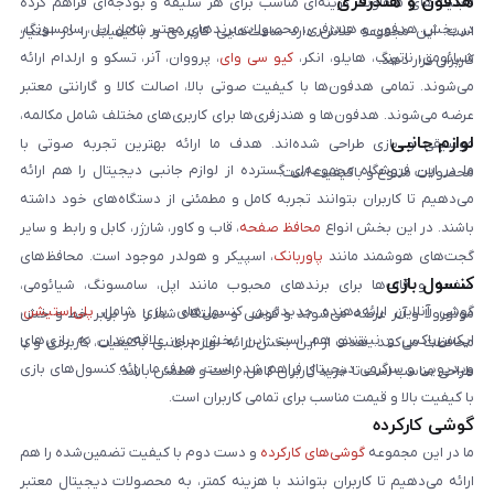
هدفون و هندزفری
قابلیت‌های متفاوت، گزینه‌ای مناسب برای هر سلیقه و بودجه‌ای فراهم کرده
در بخش هدفون و هندزفری، محصولات برندهای معتبر شامل اپل، سامسونگ،
است. این مجموعه تلاش دارد ساعت‌هایی کاربردی و باکیفیت را در اختیار
شیائومی، ناتینگ، هایلو، انکر،
کیو سی وای
، پرووان، آنر، تسکو و ارلدام ارائه
کاربران قرار دهد.
می‌شوند. تمامی هدفون‌ها با کیفیت صوتی بالا، اصالت کالا و گارانتی معتبر
عرضه می‌شوند. هدفون‌ها و هندزفری‌ها برای کاربری‌های مختلف شامل مکالمه،
لوازم جانبی
موسیقی و بازی طراحی شده‌اند. هدف ما ارائه بهترین تجربه صوتی با
ما در این فروشگاه مجموعه‌ای گسترده از لوازم جانبی دیجیتال را هم ارائه
محصولات متنوع و باکیفیت است.
می‌دهیم تا کاربران بتوانند تجربه کامل و مطمئنی از دستگاه‌های خود داشته
باشند. در این بخش انواع
محافظ صفحه
، قاب و کاور، شارژر، کابل و رابط و سایر
گجت‌های هوشمند مانند
پاوربانک
، اسپیکر و هولدر موجود است. محافظ‌های
کنسول بازی
صفحه و قاب‌ها برای برندهای محبوب مانند اپل، سامسونگ، شیائومی،
گوشی آنلاین ارائه‌دهنده جدیدترین کنسول‌های بازی شامل
پلی‌استیشن
،
موتورولا و آنر عرضه می‌شوند و گوشی و دستگاه شما را در برابر خط و خش
ایکس‌باکس و نینتندو هم است. این بخش برای علاقه‌مندان به بازی‌های
محافظت می‌کنند. هدف از این بخش ارائه لوازم جانبی باکیفیت، کاربردی و با
ویدیویی و سرگرمی دیجیتال فراهم شده است. هدف ما ارائه کنسول‌های بازی
طراحی مناسب است تا خرید کاربران کامل، راحت و مطمئن باشد.
با کیفیت بالا و قیمت مناسب برای تمامی کاربران است.
گوشی کارکرده
ما در این مجموعه
گوشی‌های کارکرده
و دست دوم با کیفیت تضمین‌شده را هم
ارائه می‌دهیم تا کاربران بتوانند با هزینه کمتر، به محصولات دیجیتال معتبر