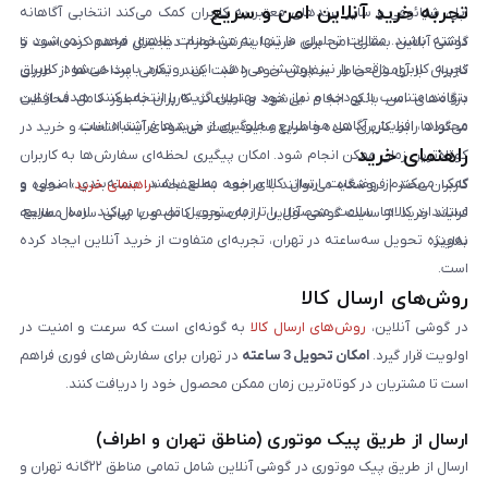
تجربه خرید آنلاین امن و سریع
اپل، شیائومی و سایر برندهای معتبر به کاربران کمک می‌کند انتخابی آگاهانه
داشته باشند. مقالات تحلیلی ما تنها به مشخصات ظاهری محدود نمی‌شود و
گوشی آنلاین بستری امن برای خرید اینترنتی لوازم دیجیتال فراهم کرده است تا
تجربه کاربری واقعی را نیز پوشش می‌دهد. این رویکرد باعث می‌شود کاربران
کاربران با آرامش خاطر سفارش خود را ثبت کنند. تمامی پرداخت‌ها از طریق
بتوانند متناسب با بودجه و نیاز خود بهترین گزینه را انتخاب کنند. هدف از این
درگاه‌های امن بانکی انجام می‌شود و اطلاعات کاربران به‌طور کامل محافظت
محتواها، افزایش آگاهی مخاطبان و جلوگیری از خریدهای اشتباه است.
می‌گردد. رابط کاربری ساده و سریع سایت باعث می‌شود فرآیند انتخاب و خرید در
راهنمای خرید
کوتاه‌ترین زمان ممکن انجام شود. امکان پیگیری لحظه‌ای سفارش‌ها به کاربران
کمک می‌کند از وضعیت ارسال کالای خود مطلع باشند. بسته‌بندی اصولی و
کاربران محترم فروشگاه می‌توانند با مراجعه به صفحه «
راهنمای خرید
»، نحوه و
استاندارد کالاها، سلامت محصول را تا زمان تحویل تضمین می‌کند. ارسال سریع،
فرایند خرید از سایت گوشی آنلاین را به‌صورت کامل و با زبانی ساده مطالعه
به‌ویژه تحویل سه‌ساعته در تهران، تجربه‌ای متفاوت از خرید آنلاین ایجاد کرده
نمایند.
است.
روش‌های ارسال کالا
در گوشی آنلاین،
روش‌های ارسال کالا
به گونه‌ای است که سرعت و امنیت در
اولویت قرار گیرد.
امکان تحویل 3 ساعته
در تهران برای سفارش‌های فوری فراهم
است تا مشتریان در کوتاه‌ترین زمان ممکن محصول خود را دریافت کنند.
ارسال از طریق پیک موتوری (مناطق تهران و اطراف)
ارسال از طریق پیک موتوری در گوشی آنلاین شامل تمامی مناطق ۲۲گانه تهران و