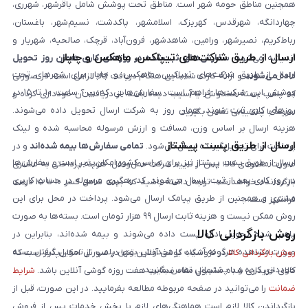
همچنین مناطق حومه شهر است. مناطق تحت پوشش شامل باقرشهر، شهرری،
چهاردانگه، شهرقدس، کهریزک، اسلامشهر، پاکدشت، نسیم‌شهر، باغستان،
رباط‌کریم، نصیرشهر، ورامین، شاهدشهر، فرون‌آباد، قرچک، صالحیه، شهریار و
ارسال از طریق شرکت‌های تیپاکس، ماهکس و چاپار
اندیشه می‌شود.
سفارش‌های ثبت‌شده در روزهای کاری همان روز تحویل
ارسال از طریق شرکت‌های تیپاکس، ماهکس و چاپار برای شهرهای تحت
داده می‌شوند
و ارائه کارت شناسایی هنگام دریافت کالا الزامی است. در صورتی
پوشش این شرکت‌ها فراهم است. سفارش‌هایی که بین ساعت ۱۰ تا ۱۵ در
که پلمپ بسته مخدوش یا آسیب دیده باشد، از دریافت آن خودداری کرده و
روزهای کاری ثبت شوند، همان روز به شرکت ارسال تحویل داده می‌شوند.
سریعاً با پشتیبانی تماس بگیرید.
هزینه ارسال بر اساس وزن، مسافت و ارزش مرسوله محاسبه شده و لینک
ارسال از طریق پست پیشتاز
پرداخت برای تحویل‌گیرنده ارسال می‌شود.
تمامی سفارش‌ها بیمه شده‌اند
و در
ارسال از طریق پست پیشتاز نیز برای سراسر کشور امکان‌پذیر است و سفارش‌ها
صورت مفقودی کالا، پس از تایید شرکت حمل‌ونقل، هزینه پرداختی به مشتری
در روز کاری بعد از ثبت، ارسال می‌شوند. کد رهگیری مرسوله در حساب کاربری
بازگردانده خواهد شد. توجه داشته باشید که بیمه شامل کسر ۱۰ تا ۱۵ درصد
مشتری و همچنین از طریق پیامک ارسال می‌شود. پرداخت در محل برای این
فرانشیز است.
روش ممکن نیست و هزینه ثابت ارسال ۹۹ هزار تومان است. بسته‌ها به صورت
روش بازگردانی کالا
پلمپ شده تحویل اداره پست داده می‌شوند و بیمه شده‌اند، بنابراین در
صورت مشاهده هرگونه آسیب یا مخدوش بودن پلمپ، از تحویل گرفتن بسته
روش بازگردانی کالا
در فروشگاه گوشی آنلاین تنها در صورتی امکان‌پذیر است که
خودداری کرده و با پشتیبانی تماس بگیرید.
کالای خریداری شده مشمول مفاد ضمانت هفت روزه گوشی آنلاین باشد.
شرایط
ضمانت
را می‌توانید در صفحه مربوطه مطالعه بفرمایید. در این صورت، قبل از
بازگرداندن کالا لازم است هماهنگی‌های لازم با بخش خدمات پس از فروش