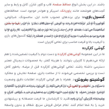
باشند. در این بخش انواع
محافظ صفحه
، قاب و کاور، شارژر، کابل و رابط و سایر
گجت‌های هوشمند مانند
پاوربانک
، اسپیکر و هولدر موجود است. محافظ‌های
کنسول بازی
صفحه و قاب‌ها برای برندهای محبوب مانند اپل، سامسونگ، شیائومی،
گوشی آنلاین ارائه‌دهنده جدیدترین کنسول‌های بازی شامل
پلی‌استیشن
،
موتورولا و آنر عرضه می‌شوند و گوشی و دستگاه شما را در برابر خط و خش
ایکس‌باکس و نینتندو هم است. این بخش برای علاقه‌مندان به بازی‌های
محافظت می‌کنند. هدف از این بخش ارائه لوازم جانبی باکیفیت، کاربردی و با
ویدیویی و سرگرمی دیجیتال فراهم شده است. هدف ما ارائه کنسول‌های بازی
طراحی مناسب است تا خرید کاربران کامل، راحت و مطمئن باشد.
با کیفیت بالا و قیمت مناسب برای تمامی کاربران است.
گوشی کارکرده
ما در این مجموعه
گوشی‌های کارکرده
و دست دوم با کیفیت تضمین‌شده را هم
ارائه می‌دهیم تا کاربران بتوانند با هزینه کمتر، به محصولات دیجیتال معتبر
دسترسی داشته باشند. تمامی گوشی‌های کارکرده قبل از عرضه، به‌طور کامل
تست و بررسی تخصصی می‌شوند تا از سلامت باتری، صفحه نمایش و عملکرد
گوشیتو بفروش
فنی اطمینان حاصل شود. همراه با هر گوشی کارکرده، اطلاعات دقیق وضعیت
دستگاه و تصاویر واقعی آن ارائه می‌شود تا کاربران بتوانند انتخابی آگاهانه
با سرویس «
گوشیتو بفروش
» در گوشی آنلاین، می‌توانید به‌سادگی و با اطمینان
داشته باشند. هدف ما ارائه تجربه‌ای حرفه‌ای و مطمئن از خرید گوشی کارکرده
گوشی موبایل خود را بفروشید. تنها کافی است مشخصات دستگاه، مدل و
برای تمام کاربران ایرانی است.
وضعیت فیزیکی آن را وارد کنید تا کارشناسان ما قیمت منصفانه و پیشنهادی
خرید را به شما اعلام کنند. تمام مراحل فروش سریع، شفاف و بدون واسطه