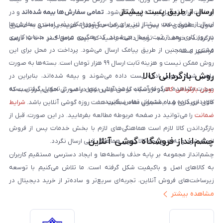
ارسال از طریق پست پیشتاز
پرداخت برای تحویل‌گیرنده ارسال می‌شود.
تمامی سفارش‌ها بیمه شده‌اند
و در
ارسال از طریق پست پیشتاز نیز برای سراسر کشور امکان‌پذیر است و سفارش‌ها
صورت مفقودی کالا، پس از تایید شرکت حمل‌ونقل، هزینه پرداختی به مشتری
در روز کاری بعد از ثبت، ارسال می‌شوند. کد رهگیری مرسوله در حساب کاربری
بازگردانده خواهد شد. توجه داشته باشید که بیمه شامل کسر ۱۰ تا ۱۵ درصد
مشتری و همچنین از طریق پیامک ارسال می‌شود. پرداخت در محل برای این
فرانشیز است.
روش ممکن نیست و هزینه ثابت ارسال ۹۹ هزار تومان است. بسته‌ها به صورت
روش بازگردانی کالا
پلمپ شده تحویل اداره پست داده می‌شوند و بیمه شده‌اند، بنابراین در
صورت مشاهده هرگونه آسیب یا مخدوش بودن پلمپ، از تحویل گرفتن بسته
روش بازگردانی کالا
در فروشگاه گوشی آنلاین تنها در صورتی امکان‌پذیر است که
خودداری کرده و با پشتیبانی تماس بگیرید.
کالای خریداری شده مشمول مفاد ضمانت هفت روزه گوشی آنلاین باشد.
شرایط
ضمانت
را می‌توانید در صفحه مربوطه مطالعه بفرمایید. در این صورت، قبل از
بازگرداندن کالا لازم است هماهنگی‌های لازم با بخش خدمات پس از فروش
چشم‌انداز فروشگاه گوشی آنلاین
انجام شود و به هیچ‌وجه کالا بدون هماهنگی قبلی ارسال نگردد.
چشم‌انداز مجموعه بر پایه حذف واسطه‌ها و ایجاد دسترسی مستقیم کاربران
به کالاهای اصل و باکیفیت شکل گرفته است. ما تلاش می‌کنیم با توسعه
زیرساخت‌های فروش آنلاین، تجربه‌ای سریع‌تر و ساده‌تر از خرید دیجیتال در
مشاهده بیشتر
ایران ارائه دهیم. تبدیل‌شدن به مرجعی قابل اعتماد برای خرید کالای دیجیتال،
یکی از اهداف اصلی این مجموعه است. تمرکز بر رضایت مشتری، نوآوری در
خدمات و به‌روزرسانی مداوم محصولات، مسیر ما را روشن‌تر می‌کند. ما باور