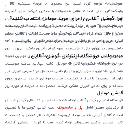
هوشمندانه فراهم کرده است. این مجموعه با عرضه مستقیم کالا از
واردکنندگان اصلی، اصالت تمامی محصولات را تضمین می‌کند. تنوع گسترده
چرا گوشی آنلاین را برای خرید موبایل انتخاب کنید؟
گوشی موبایل، تبلت، لپ‌تاپ و لوازم جانبی باعث شده کاربران بتوانند تمام
نیازهای دیجیتال خود را از یک فروشگاه معتبر تأمین کنند. قیمت‌گذاری منصفانه
فروشگاه گوشی آنلاین با تمرکز بر رضایت مشتری، فرآیند خرید موبایل را ساده،
و شفاف از مهم‌ترین اصول کاری گوشی آنلاین است. هدف ما ایجاد تجربه‌ای
سریع و قابل اعتماد کرده است. تمامی گوشی‌ها با ضمانت اصالت و گارانتی معتبر
آسان، سریع و امن در خرید کالای دیجیتال برای تمامی کاربران ایرانی است.
عرضه می‌شوند تا خیال کاربران از کیفیت کالا راحت باشد. تحویل سریع کالا
به‌خصوص در تهران، یکی از مزیت‌های مهم گوشی آنلاین به‌شمار می‌رود. این
محصولات فروشگاه اینترنتی گوشی آنلاین
مجموعه تلاش می‌کند با ترکیب قیمت مناسب و خدمات حرفه‌ای، بهترین تجربه
خرید موبایل را برای کاربران فراهم کند.
در این فروشگاه گستره‌ای کامل از موبایل، تبلت، لپ‌تاپ، ساعت هوشمند،
هندزفری، هدفون، کنسول بازی و لوازم جانبی دیجیتال در دسترس کاربران قرار
دارد. این مجموعه با تمرکز بر کیفیت و خدمات حرفه‌ای، خریدی سریع و بدون
دغدغه را برای تمامی کاربران ممکن می‌کند. محصولات ما عبارتند از موارد زیر
گوشی موبایل
است:
فروشگاه اینترنتی گوشی آنلاین ارائه‌دهنده جدیدترین مدل‌های گوشی موبایل
از برندهای معتبر شامل
اپل
و
سامسونگ
است. تمامی گوشی‌ها با تضمین
اصالت کالا و گارانتی معتبر عرضه می‌شوند. همراه با هر محصول، مشخصات
کامل، تصاویر واقعی محصولات ارائه شده است تا کاربران انتخابی آگاهانه