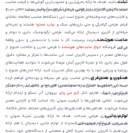
تبلت
داشته باشند. هدف ما ارائه به‌روزترین و محبوب‌ترین گوشی‌ها با قیمت مناسب
مجموعه تبلت‌ها شامل مدل‌هایی با نمایشگرهای باکیفیت، پردازنده‌های سریع
است. با گوشی آنلاین، خرید گوشی موبایل سریع، امن و آسان است.
و قابلیت‌های چندوظیفه‌ای متنوع است. این دستگاه‌ها مناسب مطالعه، تماشای
فیلم، طراحی گرافیکی و حتی بازی‌های سبک و
تولید محتوا
هستند و تجربه‌ای
حرفه‌ای از کاربری دیجیتال ارائه می‌کنند. طراحی ارگونومیک، باتری با دوام و
ساعت هوشمند
قابلیت اتصال به اینترنت پرسرعت، کار با تبلت را لذت‌بخش و بدون وقفه
در این فروشگاه
انواع ساعت‌های هوشمند
با طراحی مدرن و امکانات متنوع، از
می‌کند.
برندهای معتبر در دسترس کاربران است. این ساعت‌ها با تمرکز بر عملکرد دقیق،
طول عمر باتری بالا و تجربه کاربری آسان عرضه می‌شوند تا بتوانید فعالیت‌های
روزمره و ورزشی خود را به بهترین شکل مدیریت کنید. ارائه مدل‌های متنوع با
هدفون و هندزفری
قابلیت‌های متفاوت، گزینه‌ای مناسب برای هر سلیقه و بودجه‌ای فراهم کرده
در بخش هدفون و هندزفری، محصولات برندهای معتبر شامل اپل، سامسونگ،
است. این مجموعه تلاش دارد ساعت‌هایی کاربردی و باکیفیت را در اختیار
شیائومی، ناتینگ، هایلو، انکر،
کیو سی وای
، پرووان، آنر، تسکو و ارلدام ارائه
کاربران قرار دهد.
می‌شوند. تمامی هدفون‌ها با کیفیت صوتی بالا، اصالت کالا و گارانتی معتبر
عرضه می‌شوند. هدفون‌ها و هندزفری‌ها برای کاربری‌های مختلف شامل مکالمه،
لوازم جانبی
موسیقی و بازی طراحی شده‌اند. هدف ما ارائه بهترین تجربه صوتی با
ما در این فروشگاه مجموعه‌ای گسترده از لوازم جانبی دیجیتال را هم ارائه
محصولات متنوع و باکیفیت است.
می‌دهیم تا کاربران بتوانند تجربه کامل و مطمئنی از دستگاه‌های خود داشته