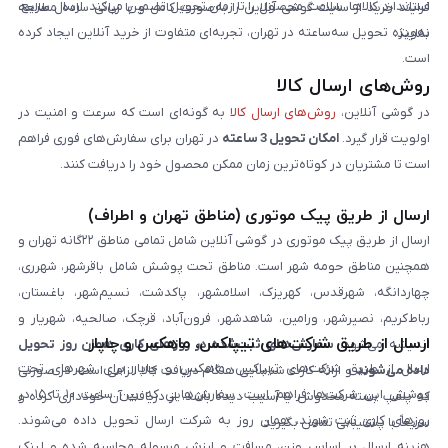
استاندارد کالاها، سلامت محصول را تا زمان تحویل تضمین می‌کند. ارسال سریع،
فرایند خرید از سایت گوشی آنلاین را به‌صورت کامل و با زبانی ساده مطالعه
به‌ویژه تحویل سه‌ساعته در تهران، تجربه‌ای متفاوت از خرید آنلاین ایجاد کرده
نمایند.
است.
روش‌های ارسال کالا
در گوشی آنلاین،
روش‌های ارسال کالا
به گونه‌ای است که سرعت و امنیت در
اولویت قرار گیرد.
امکان تحویل 3 ساعته
در تهران برای سفارش‌های فوری فراهم
است تا مشتریان در کوتاه‌ترین زمان ممکن محصول خود را دریافت کنند.
ارسال از طریق پیک موتوری (مناطق تهران و اطراف)
ارسال از طریق پیک موتوری در گوشی آنلاین شامل تمامی مناطق ۲۲گانه تهران و
همچنین مناطق حومه شهر است. مناطق تحت پوشش شامل باقرشهر، شهرری،
چهاردانگه، شهرقدس، کهریزک، اسلامشهر، پاکدشت، نسیم‌شهر، باغستان،
رباط‌کریم، نصیرشهر، ورامین، شاهدشهر، فرون‌آباد، قرچک، صالحیه، شهریار و
ارسال از طریق شرکت‌های تیپاکس، ماهکس و چاپار
اندیشه می‌شود.
سفارش‌های ثبت‌شده در روزهای کاری همان روز تحویل
ارسال از طریق شرکت‌های تیپاکس، ماهکس و چاپار برای شهرهای تحت
داده می‌شوند
و ارائه کارت شناسایی هنگام دریافت کالا الزامی است. در صورتی
پوشش این شرکت‌ها فراهم است. سفارش‌هایی که بین ساعت ۱۰ تا ۱۵ در
که پلمپ بسته مخدوش یا آسیب دیده باشد، از دریافت آن خودداری کرده و
روزهای کاری ثبت شوند، همان روز به شرکت ارسال تحویل داده می‌شوند.
سریعاً با پشتیبانی تماس بگیرید.
هزینه ارسال بر اساس وزن، مسافت و ارزش مرسوله محاسبه شده و لینک