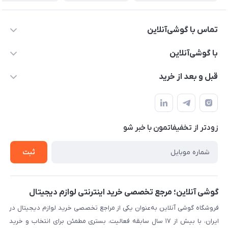
تماس با گوشی‌آنلاین
۰۲۱91001221
با گوشی‌آنلاین
info@gooshi.online
درباره ما
قبل و بعد از خرید
تهران، خیابان جمهوری، پاساژعلاءالدین، طبقه پنجم، واحد 564
تماس با ما
نحوه خرید از گوشی آنلاین
حساب کاربری
شرایط ضمانت هفت روزه
حریم خصوصی
زودتر از تخفیفاتمون با خبر شو
روش ارسال کالا در گوشی آنلاین
خرید سازمانی
روش بازگردانی کالا
ثبت
لیست محصولات
پرسش‌های متداول
بلاگ
گوشی آنلاین؛ مرجع تخصصی خرید اینترنتی لوازم دیجیتال
فروشگاه گوشی آنلاین به‌عنوان یکی از مراجع تخصصی خرید لوازم دیجیتال در
ایران، با بیش از ۱۷ سال سابقه فعالیت، بستری مطمئن برای انتخاب و خرید