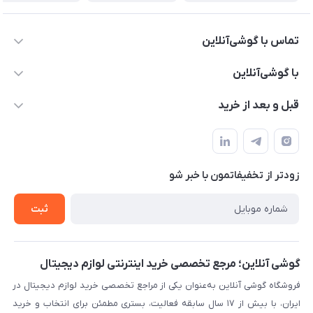
تماس با گوشی‌آنلاین
۰۲۱91001221
با گوشی‌آنلاین
info@gooshi.online
درباره ما
قبل و بعد از خرید
تهران، خیابان جمهوری، پاساژعلاءالدین، طبقه پنجم، واحد 564
تماس با ما
نحوه خرید از گوشی آنلاین
حساب کاربری
شرایط ضمانت هفت روزه
حریم خصوصی
زودتر از تخفیفاتمون با خبر شو
روش ارسال کالا در گوشی آنلاین
خرید سازمانی
روش بازگردانی کالا
ثبت
لیست محصولات
پرسش‌های متداول
بلاگ
گوشی آنلاین؛ مرجع تخصصی خرید اینترنتی لوازم دیجیتال
فروشگاه گوشی آنلاین به‌عنوان یکی از مراجع تخصصی خرید لوازم دیجیتال در
ایران، با بیش از ۱۷ سال سابقه فعالیت، بستری مطمئن برای انتخاب و خرید