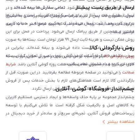
ارسال از طریق پست پیشتاز
پرداخت برای تحویل‌گیرنده ارسال می‌شود.
تمامی سفارش‌ها بیمه شده‌اند
و در
ارسال از طریق پست پیشتاز نیز برای سراسر کشور امکان‌پذیر است و سفارش‌ها
صورت مفقودی کالا، پس از تایید شرکت حمل‌ونقل، هزینه پرداختی به مشتری
در روز کاری بعد از ثبت، ارسال می‌شوند. کد رهگیری مرسوله در حساب کاربری
بازگردانده خواهد شد. توجه داشته باشید که بیمه شامل کسر ۱۰ تا ۱۵ درصد
مشتری و همچنین از طریق پیامک ارسال می‌شود. پرداخت در محل برای این
فرانشیز است.
روش ممکن نیست و هزینه ثابت ارسال ۹۹ هزار تومان است. بسته‌ها به صورت
روش بازگردانی کالا
پلمپ شده تحویل اداره پست داده می‌شوند و بیمه شده‌اند، بنابراین در
صورت مشاهده هرگونه آسیب یا مخدوش بودن پلمپ، از تحویل گرفتن بسته
روش بازگردانی کالا
در فروشگاه گوشی آنلاین تنها در صورتی امکان‌پذیر است که
خودداری کرده و با پشتیبانی تماس بگیرید.
کالای خریداری شده مشمول مفاد ضمانت هفت روزه گوشی آنلاین باشد.
شرایط
ضمانت
را می‌توانید در صفحه مربوطه مطالعه بفرمایید. در این صورت، قبل از
بازگرداندن کالا لازم است هماهنگی‌های لازم با بخش خدمات پس از فروش
چشم‌انداز فروشگاه گوشی آنلاین
انجام شود و به هیچ‌وجه کالا بدون هماهنگی قبلی ارسال نگردد.
چشم‌انداز مجموعه بر پایه حذف واسطه‌ها و ایجاد دسترسی مستقیم کاربران
به کالاهای اصل و باکیفیت شکل گرفته است. ما تلاش می‌کنیم با توسعه
زیرساخت‌های فروش آنلاین، تجربه‌ای سریع‌تر و ساده‌تر از خرید دیجیتال در
مشاهده بیشتر
ایران ارائه دهیم. تبدیل‌شدن به مرجعی قابل اعتماد برای خرید کالای دیجیتال،
یکی از اهداف اصلی این مجموعه است. تمرکز بر رضایت مشتری، نوآوری در
خدمات و به‌روزرسانی مداوم محصولات، مسیر ما را روشن‌تر می‌کند. ما باور