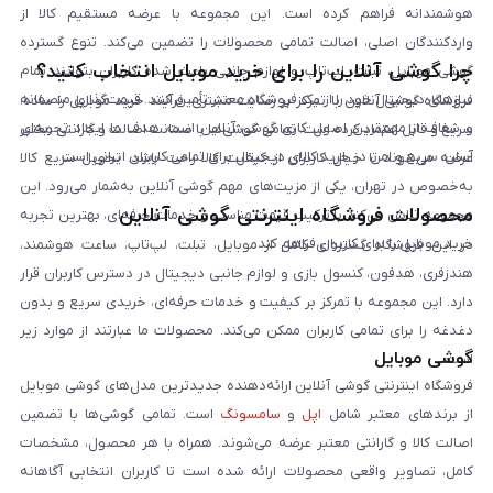
هوشمندانه فراهم کرده است. این مجموعه با عرضه مستقیم کالا از
واردکنندگان اصلی، اصالت تمامی محصولات را تضمین می‌کند. تنوع گسترده
چرا گوشی آنلاین را برای خرید موبایل انتخاب کنید؟
گوشی موبایل، تبلت، لپ‌تاپ و لوازم جانبی باعث شده کاربران بتوانند تمام
نیازهای دیجیتال خود را از یک فروشگاه معتبر تأمین کنند. قیمت‌گذاری منصفانه
فروشگاه گوشی آنلاین با تمرکز بر رضایت مشتری، فرآیند خرید موبایل را ساده،
و شفاف از مهم‌ترین اصول کاری گوشی آنلاین است. هدف ما ایجاد تجربه‌ای
سریع و قابل اعتماد کرده است. تمامی گوشی‌ها با ضمانت اصالت و گارانتی معتبر
آسان، سریع و امن در خرید کالای دیجیتال برای تمامی کاربران ایرانی است.
عرضه می‌شوند تا خیال کاربران از کیفیت کالا راحت باشد. تحویل سریع کالا
به‌خصوص در تهران، یکی از مزیت‌های مهم گوشی آنلاین به‌شمار می‌رود. این
محصولات فروشگاه اینترنتی گوشی آنلاین
مجموعه تلاش می‌کند با ترکیب قیمت مناسب و خدمات حرفه‌ای، بهترین تجربه
خرید موبایل را برای کاربران فراهم کند.
در این فروشگاه گستره‌ای کامل از موبایل، تبلت، لپ‌تاپ، ساعت هوشمند،
هندزفری، هدفون، کنسول بازی و لوازم جانبی دیجیتال در دسترس کاربران قرار
دارد. این مجموعه با تمرکز بر کیفیت و خدمات حرفه‌ای، خریدی سریع و بدون
دغدغه را برای تمامی کاربران ممکن می‌کند. محصولات ما عبارتند از موارد زیر
گوشی موبایل
است:
فروشگاه اینترنتی گوشی آنلاین ارائه‌دهنده جدیدترین مدل‌های گوشی موبایل
از برندهای معتبر شامل
اپل
و
سامسونگ
است. تمامی گوشی‌ها با تضمین
اصالت کالا و گارانتی معتبر عرضه می‌شوند. همراه با هر محصول، مشخصات
کامل، تصاویر واقعی محصولات ارائه شده است تا کاربران انتخابی آگاهانه