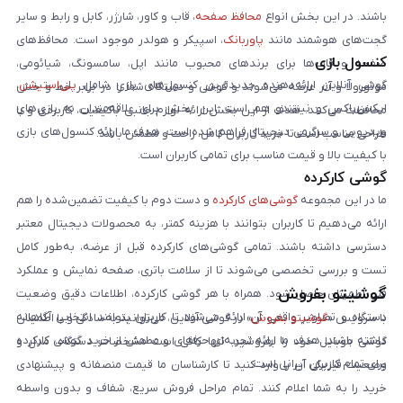
باشند. در این بخش انواع
محافظ صفحه
، قاب و کاور، شارژر، کابل و رابط و سایر
گجت‌های هوشمند مانند
پاوربانک
، اسپیکر و هولدر موجود است. محافظ‌های
کنسول بازی
صفحه و قاب‌ها برای برندهای محبوب مانند اپل، سامسونگ، شیائومی،
گوشی آنلاین ارائه‌دهنده جدیدترین کنسول‌های بازی شامل
پلی‌استیشن
،
موتورولا و آنر عرضه می‌شوند و گوشی و دستگاه شما را در برابر خط و خش
ایکس‌باکس و نینتندو هم است. این بخش برای علاقه‌مندان به بازی‌های
محافظت می‌کنند. هدف از این بخش ارائه لوازم جانبی باکیفیت، کاربردی و با
ویدیویی و سرگرمی دیجیتال فراهم شده است. هدف ما ارائه کنسول‌های بازی
طراحی مناسب است تا خرید کاربران کامل، راحت و مطمئن باشد.
با کیفیت بالا و قیمت مناسب برای تمامی کاربران است.
گوشی کارکرده
ما در این مجموعه
گوشی‌های کارکرده
و دست دوم با کیفیت تضمین‌شده را هم
ارائه می‌دهیم تا کاربران بتوانند با هزینه کمتر، به محصولات دیجیتال معتبر
دسترسی داشته باشند. تمامی گوشی‌های کارکرده قبل از عرضه، به‌طور کامل
تست و بررسی تخصصی می‌شوند تا از سلامت باتری، صفحه نمایش و عملکرد
گوشیتو بفروش
فنی اطمینان حاصل شود. همراه با هر گوشی کارکرده، اطلاعات دقیق وضعیت
دستگاه و تصاویر واقعی آن ارائه می‌شود تا کاربران بتوانند انتخابی آگاهانه
با سرویس «
گوشیتو بفروش
» در گوشی آنلاین، می‌توانید به‌سادگی و با اطمینان
داشته باشند. هدف ما ارائه تجربه‌ای حرفه‌ای و مطمئن از خرید گوشی کارکرده
گوشی موبایل خود را بفروشید. تنها کافی است مشخصات دستگاه، مدل و
برای تمام کاربران ایرانی است.
وضعیت فیزیکی آن را وارد کنید تا کارشناسان ما قیمت منصفانه و پیشنهادی
خرید را به شما اعلام کنند. تمام مراحل فروش سریع، شفاف و بدون واسطه