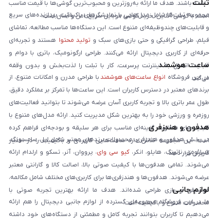
تبلت
داشته باشند. هدف ما ارائه به‌روزترین و محبوب‌ترین گوشی‌ها با قیمت مناسب
مجموعه تبلت‌ها شامل مدل‌هایی با نمایشگرهای باکیفیت، پردازنده‌های سریع
است. با گوشی آنلاین، خرید گوشی موبایل سریع، امن و آسان است.
و قابلیت‌های چندوظیفه‌ای متنوع است. این دستگاه‌ها مناسب مطالعه، تماشای
فیلم، طراحی گرافیکی و حتی بازی‌های سبک و
تولید محتوا
هستند و تجربه‌ای
حرفه‌ای از کاربری دیجیتال ارائه می‌کنند. طراحی ارگونومیک، باتری با دوام و
ساعت هوشمند
قابلیت اتصال به اینترنت پرسرعت، کار با تبلت را لذت‌بخش و بدون وقفه
در این فروشگاه
انواع ساعت‌های هوشمند
با طراحی مدرن و امکانات متنوع، از
می‌کند.
برندهای معتبر در دسترس کاربران است. این ساعت‌ها با تمرکز بر عملکرد دقیق،
طول عمر باتری بالا و تجربه کاربری آسان عرضه می‌شوند تا بتوانید فعالیت‌های
روزمره و ورزشی خود را به بهترین شکل مدیریت کنید. ارائه مدل‌های متنوع با
هدفون و هندزفری
قابلیت‌های متفاوت، گزینه‌ای مناسب برای هر سلیقه و بودجه‌ای فراهم کرده
در بخش هدفون و هندزفری، محصولات برندهای معتبر شامل اپل، سامسونگ،
است. این مجموعه تلاش دارد ساعت‌هایی کاربردی و باکیفیت را در اختیار
شیائومی، ناتینگ، هایلو، انکر،
کیو سی وای
، پرووان، آنر، تسکو و ارلدام ارائه
کاربران قرار دهد.
می‌شوند. تمامی هدفون‌ها با کیفیت صوتی بالا، اصالت کالا و گارانتی معتبر
عرضه می‌شوند. هدفون‌ها و هندزفری‌ها برای کاربری‌های مختلف شامل مکالمه،
لوازم جانبی
موسیقی و بازی طراحی شده‌اند. هدف ما ارائه بهترین تجربه صوتی با
ما در این فروشگاه مجموعه‌ای گسترده از لوازم جانبی دیجیتال را هم ارائه
محصولات متنوع و باکیفیت است.
می‌دهیم تا کاربران بتوانند تجربه کامل و مطمئنی از دستگاه‌های خود داشته