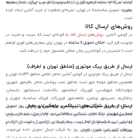
استاندارد کالاها، سلامت محصول را تا زمان تحویل تضمین می‌کند. ارسال سریع،
فرایند خرید از سایت گوشی آنلاین را به‌صورت کامل و با زبانی ساده مطالعه
به‌ویژه تحویل سه‌ساعته در تهران، تجربه‌ای متفاوت از خرید آنلاین ایجاد کرده
نمایند.
است.
روش‌های ارسال کالا
در گوشی آنلاین،
روش‌های ارسال کالا
به گونه‌ای است که سرعت و امنیت در
اولویت قرار گیرد.
امکان تحویل 3 ساعته
در تهران برای سفارش‌های فوری فراهم
است تا مشتریان در کوتاه‌ترین زمان ممکن محصول خود را دریافت کنند.
ارسال از طریق پیک موتوری (مناطق تهران و اطراف)
ارسال از طریق پیک موتوری در گوشی آنلاین شامل تمامی مناطق ۲۲گانه تهران و
همچنین مناطق حومه شهر است. مناطق تحت پوشش شامل باقرشهر، شهرری،
چهاردانگه، شهرقدس، کهریزک، اسلامشهر، پاکدشت، نسیم‌شهر، باغستان،
رباط‌کریم، نصیرشهر، ورامین، شاهدشهر، فرون‌آباد، قرچک، صالحیه، شهریار و
ارسال از طریق شرکت‌های تیپاکس، ماهکس و چاپار
اندیشه می‌شود.
سفارش‌های ثبت‌شده در روزهای کاری همان روز تحویل
ارسال از طریق شرکت‌های تیپاکس، ماهکس و چاپار برای شهرهای تحت
داده می‌شوند
و ارائه کارت شناسایی هنگام دریافت کالا الزامی است. در صورتی
پوشش این شرکت‌ها فراهم است. سفارش‌هایی که بین ساعت ۱۰ تا ۱۵ در
که پلمپ بسته مخدوش یا آسیب دیده باشد، از دریافت آن خودداری کرده و
روزهای کاری ثبت شوند، همان روز به شرکت ارسال تحویل داده می‌شوند.
سریعاً با پشتیبانی تماس بگیرید.
هزینه ارسال بر اساس وزن، مسافت و ارزش مرسوله محاسبه شده و لینک