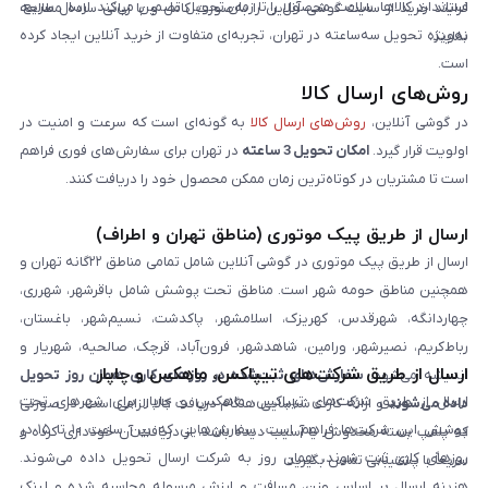
استاندارد کالاها، سلامت محصول را تا زمان تحویل تضمین می‌کند. ارسال سریع،
فرایند خرید از سایت گوشی آنلاین را به‌صورت کامل و با زبانی ساده مطالعه
به‌ویژه تحویل سه‌ساعته در تهران، تجربه‌ای متفاوت از خرید آنلاین ایجاد کرده
نمایند.
است.
روش‌های ارسال کالا
در گوشی آنلاین،
روش‌های ارسال کالا
به گونه‌ای است که سرعت و امنیت در
اولویت قرار گیرد.
امکان تحویل 3 ساعته
در تهران برای سفارش‌های فوری فراهم
است تا مشتریان در کوتاه‌ترین زمان ممکن محصول خود را دریافت کنند.
ارسال از طریق پیک موتوری (مناطق تهران و اطراف)
ارسال از طریق پیک موتوری در گوشی آنلاین شامل تمامی مناطق ۲۲گانه تهران و
همچنین مناطق حومه شهر است. مناطق تحت پوشش شامل باقرشهر، شهرری،
چهاردانگه، شهرقدس، کهریزک، اسلامشهر، پاکدشت، نسیم‌شهر، باغستان،
رباط‌کریم، نصیرشهر، ورامین، شاهدشهر، فرون‌آباد، قرچک، صالحیه، شهریار و
ارسال از طریق شرکت‌های تیپاکس، ماهکس و چاپار
اندیشه می‌شود.
سفارش‌های ثبت‌شده در روزهای کاری همان روز تحویل
ارسال از طریق شرکت‌های تیپاکس، ماهکس و چاپار برای شهرهای تحت
داده می‌شوند
و ارائه کارت شناسایی هنگام دریافت کالا الزامی است. در صورتی
پوشش این شرکت‌ها فراهم است. سفارش‌هایی که بین ساعت ۱۰ تا ۱۵ در
که پلمپ بسته مخدوش یا آسیب دیده باشد، از دریافت آن خودداری کرده و
روزهای کاری ثبت شوند، همان روز به شرکت ارسال تحویل داده می‌شوند.
سریعاً با پشتیبانی تماس بگیرید.
هزینه ارسال بر اساس وزن، مسافت و ارزش مرسوله محاسبه شده و لینک