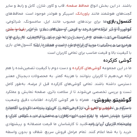
باشند. در این بخش انواع
محافظ صفحه
، قاب و کاور، شارژر، کابل و رابط و سایر
گجت‌های هوشمند مانند
پاوربانک
، اسپیکر و هولدر موجود است. محافظ‌های
کنسول بازی
صفحه و قاب‌ها برای برندهای محبوب مانند اپل، سامسونگ، شیائومی،
گوشی آنلاین ارائه‌دهنده جدیدترین کنسول‌های بازی شامل
پلی‌استیشن
،
موتورولا و آنر عرضه می‌شوند و گوشی و دستگاه شما را در برابر خط و خش
ایکس‌باکس و نینتندو هم است. این بخش برای علاقه‌مندان به بازی‌های
محافظت می‌کنند. هدف از این بخش ارائه لوازم جانبی باکیفیت، کاربردی و با
ویدیویی و سرگرمی دیجیتال فراهم شده است. هدف ما ارائه کنسول‌های بازی
طراحی مناسب است تا خرید کاربران کامل، راحت و مطمئن باشد.
با کیفیت بالا و قیمت مناسب برای تمامی کاربران است.
گوشی کارکرده
ما در این مجموعه
گوشی‌های کارکرده
و دست دوم با کیفیت تضمین‌شده را هم
ارائه می‌دهیم تا کاربران بتوانند با هزینه کمتر، به محصولات دیجیتال معتبر
دسترسی داشته باشند. تمامی گوشی‌های کارکرده قبل از عرضه، به‌طور کامل
تست و بررسی تخصصی می‌شوند تا از سلامت باتری، صفحه نمایش و عملکرد
گوشیتو بفروش
فنی اطمینان حاصل شود. همراه با هر گوشی کارکرده، اطلاعات دقیق وضعیت
دستگاه و تصاویر واقعی آن ارائه می‌شود تا کاربران بتوانند انتخابی آگاهانه
با سرویس «
گوشیتو بفروش
» در گوشی آنلاین، می‌توانید به‌سادگی و با اطمینان
داشته باشند. هدف ما ارائه تجربه‌ای حرفه‌ای و مطمئن از خرید گوشی کارکرده
گوشی موبایل خود را بفروشید. تنها کافی است مشخصات دستگاه، مدل و
برای تمام کاربران ایرانی است.
وضعیت فیزیکی آن را وارد کنید تا کارشناسان ما قیمت منصفانه و پیشنهادی
خرید را به شما اعلام کنند. تمام مراحل فروش سریع، شفاف و بدون واسطه