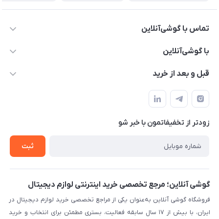
تماس با گوشی‌آنلاین
۰۲۱91001221
با گوشی‌آنلاین
info@gooshi.online
درباره ما
قبل و بعد از خرید
تهران، خیابان جمهوری، پاساژعلاءالدین، طبقه پنجم، واحد 564
تماس با ما
نحوه خرید از گوشی آنلاین
حساب کاربری
شرایط ضمانت هفت روزه
حریم خصوصی
زودتر از تخفیفاتمون با خبر شو
روش ارسال کالا در گوشی آنلاین
خرید سازمانی
روش بازگردانی کالا
ثبت
لیست محصولات
پرسش‌های متداول
بلاگ
گوشی آنلاین؛ مرجع تخصصی خرید اینترنتی لوازم دیجیتال
فروشگاه گوشی آنلاین به‌عنوان یکی از مراجع تخصصی خرید لوازم دیجیتال در
ایران، با بیش از ۱۷ سال سابقه فعالیت، بستری مطمئن برای انتخاب و خرید