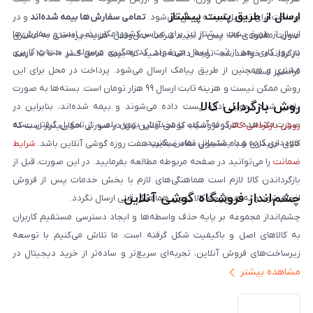
ارسال از طریق پست پیشتاز
پرداخت برای تحویل‌گیرنده ارسال می‌شود.
تمامی سفارش‌ها بیمه شده‌اند
و در
ارسال از طریق پست پیشتاز نیز برای سراسر کشور امکان‌پذیر است و سفارش‌ها
صورت مفقودی کالا، پس از تایید شرکت حمل‌ونقل، هزینه پرداختی به مشتری
در روز کاری بعد از ثبت، ارسال می‌شوند. کد رهگیری مرسوله در حساب کاربری
بازگردانده خواهد شد. توجه داشته باشید که بیمه شامل کسر ۱۰ تا ۱۵ درصد
مشتری و همچنین از طریق پیامک ارسال می‌شود. پرداخت در محل برای این
فرانشیز است.
روش ممکن نیست و هزینه ثابت ارسال ۹۹ هزار تومان است. بسته‌ها به صورت
روش بازگردانی کالا
پلمپ شده تحویل اداره پست داده می‌شوند و بیمه شده‌اند، بنابراین در
صورت مشاهده هرگونه آسیب یا مخدوش بودن پلمپ، از تحویل گرفتن بسته
روش بازگردانی کالا
در فروشگاه گوشی آنلاین تنها در صورتی امکان‌پذیر است که
خودداری کرده و با پشتیبانی تماس بگیرید.
کالای خریداری شده مشمول مفاد ضمانت هفت روزه گوشی آنلاین باشد.
شرایط
ضمانت
را می‌توانید در صفحه مربوطه مطالعه بفرمایید. در این صورت، قبل از
بازگرداندن کالا لازم است هماهنگی‌های لازم با بخش خدمات پس از فروش
چشم‌انداز فروشگاه گوشی آنلاین
انجام شود و به هیچ‌وجه کالا بدون هماهنگی قبلی ارسال نگردد.
چشم‌انداز مجموعه بر پایه حذف واسطه‌ها و ایجاد دسترسی مستقیم کاربران
به کالاهای اصل و باکیفیت شکل گرفته است. ما تلاش می‌کنیم با توسعه
زیرساخت‌های فروش آنلاین، تجربه‌ای سریع‌تر و ساده‌تر از خرید دیجیتال در
مشاهده بیشتر
ایران ارائه دهیم. تبدیل‌شدن به مرجعی قابل اعتماد برای خرید کالای دیجیتال،
یکی از اهداف اصلی این مجموعه است. تمرکز بر رضایت مشتری، نوآوری در
خدمات و به‌روزرسانی مداوم محصولات، مسیر ما را روشن‌تر می‌کند. ما باور