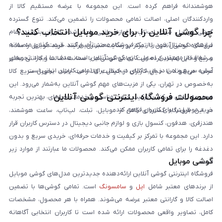
هوشمندانه فراهم کرده است. این مجموعه با عرضه مستقیم کالا از
واردکنندگان اصلی، اصالت تمامی محصولات را تضمین می‌کند. تنوع گسترده
چرا گوشی آنلاین را برای خرید موبایل انتخاب کنید؟
گوشی موبایل، تبلت، لپ‌تاپ و لوازم جانبی باعث شده کاربران بتوانند تمام
نیازهای دیجیتال خود را از یک فروشگاه معتبر تأمین کنند. قیمت‌گذاری منصفانه
فروشگاه گوشی آنلاین با تمرکز بر رضایت مشتری، فرآیند خرید موبایل را ساده،
و شفاف از مهم‌ترین اصول کاری گوشی آنلاین است. هدف ما ایجاد تجربه‌ای
سریع و قابل اعتماد کرده است. تمامی گوشی‌ها با ضمانت اصالت و گارانتی معتبر
آسان، سریع و امن در خرید کالای دیجیتال برای تمامی کاربران ایرانی است.
عرضه می‌شوند تا خیال کاربران از کیفیت کالا راحت باشد. تحویل سریع کالا
به‌خصوص در تهران، یکی از مزیت‌های مهم گوشی آنلاین به‌شمار می‌رود. این
محصولات فروشگاه اینترنتی گوشی آنلاین
مجموعه تلاش می‌کند با ترکیب قیمت مناسب و خدمات حرفه‌ای، بهترین تجربه
خرید موبایل را برای کاربران فراهم کند.
در این فروشگاه گستره‌ای کامل از موبایل، تبلت، لپ‌تاپ، ساعت هوشمند،
هندزفری، هدفون، کنسول بازی و لوازم جانبی دیجیتال در دسترس کاربران قرار
دارد. این مجموعه با تمرکز بر کیفیت و خدمات حرفه‌ای، خریدی سریع و بدون
دغدغه را برای تمامی کاربران ممکن می‌کند. محصولات ما عبارتند از موارد زیر
گوشی موبایل
است:
فروشگاه اینترنتی گوشی آنلاین ارائه‌دهنده جدیدترین مدل‌های گوشی موبایل
از برندهای معتبر شامل
اپل
و
سامسونگ
است. تمامی گوشی‌ها با تضمین
اصالت کالا و گارانتی معتبر عرضه می‌شوند. همراه با هر محصول، مشخصات
کامل، تصاویر واقعی محصولات ارائه شده است تا کاربران انتخابی آگاهانه