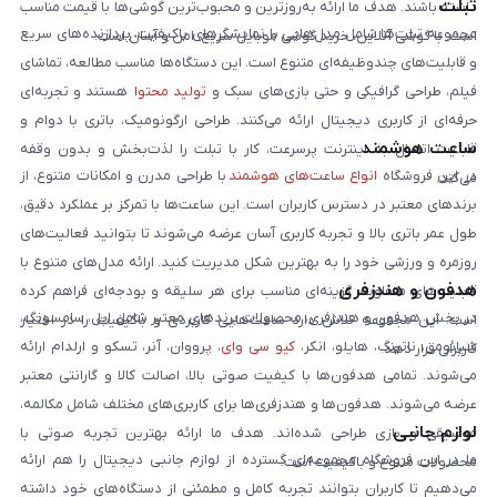
تبلت
داشته باشند. هدف ما ارائه به‌روزترین و محبوب‌ترین گوشی‌ها با قیمت مناسب
مجموعه تبلت‌ها شامل مدل‌هایی با نمایشگرهای باکیفیت، پردازنده‌های سریع
است. با گوشی آنلاین، خرید گوشی موبایل سریع، امن و آسان است.
و قابلیت‌های چندوظیفه‌ای متنوع است. این دستگاه‌ها مناسب مطالعه، تماشای
فیلم، طراحی گرافیکی و حتی بازی‌های سبک و
تولید محتوا
هستند و تجربه‌ای
حرفه‌ای از کاربری دیجیتال ارائه می‌کنند. طراحی ارگونومیک، باتری با دوام و
ساعت هوشمند
قابلیت اتصال به اینترنت پرسرعت، کار با تبلت را لذت‌بخش و بدون وقفه
در این فروشگاه
انواع ساعت‌های هوشمند
با طراحی مدرن و امکانات متنوع، از
می‌کند.
برندهای معتبر در دسترس کاربران است. این ساعت‌ها با تمرکز بر عملکرد دقیق،
طول عمر باتری بالا و تجربه کاربری آسان عرضه می‌شوند تا بتوانید فعالیت‌های
روزمره و ورزشی خود را به بهترین شکل مدیریت کنید. ارائه مدل‌های متنوع با
هدفون و هندزفری
قابلیت‌های متفاوت، گزینه‌ای مناسب برای هر سلیقه و بودجه‌ای فراهم کرده
در بخش هدفون و هندزفری، محصولات برندهای معتبر شامل اپل، سامسونگ،
است. این مجموعه تلاش دارد ساعت‌هایی کاربردی و باکیفیت را در اختیار
شیائومی، ناتینگ، هایلو، انکر،
کیو سی وای
، پرووان، آنر، تسکو و ارلدام ارائه
کاربران قرار دهد.
می‌شوند. تمامی هدفون‌ها با کیفیت صوتی بالا، اصالت کالا و گارانتی معتبر
عرضه می‌شوند. هدفون‌ها و هندزفری‌ها برای کاربری‌های مختلف شامل مکالمه،
لوازم جانبی
موسیقی و بازی طراحی شده‌اند. هدف ما ارائه بهترین تجربه صوتی با
ما در این فروشگاه مجموعه‌ای گسترده از لوازم جانبی دیجیتال را هم ارائه
محصولات متنوع و باکیفیت است.
می‌دهیم تا کاربران بتوانند تجربه کامل و مطمئنی از دستگاه‌های خود داشته