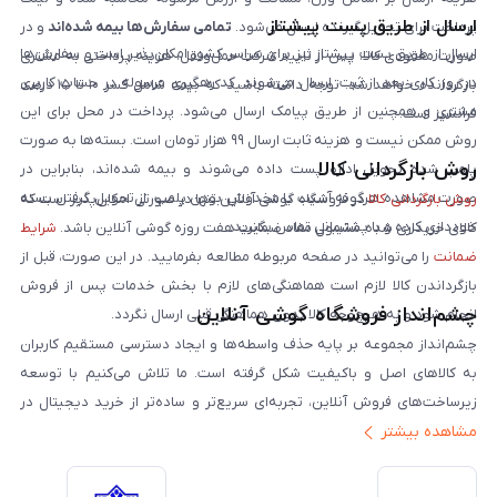
ارسال از طریق پست پیشتاز
پرداخت برای تحویل‌گیرنده ارسال می‌شود.
تمامی سفارش‌ها بیمه شده‌اند
و در
ارسال از طریق پست پیشتاز نیز برای سراسر کشور امکان‌پذیر است و سفارش‌ها
صورت مفقودی کالا، پس از تایید شرکت حمل‌ونقل، هزینه پرداختی به مشتری
در روز کاری بعد از ثبت، ارسال می‌شوند. کد رهگیری مرسوله در حساب کاربری
بازگردانده خواهد شد. توجه داشته باشید که بیمه شامل کسر ۱۰ تا ۱۵ درصد
مشتری و همچنین از طریق پیامک ارسال می‌شود. پرداخت در محل برای این
فرانشیز است.
روش ممکن نیست و هزینه ثابت ارسال ۹۹ هزار تومان است. بسته‌ها به صورت
روش بازگردانی کالا
پلمپ شده تحویل اداره پست داده می‌شوند و بیمه شده‌اند، بنابراین در
صورت مشاهده هرگونه آسیب یا مخدوش بودن پلمپ، از تحویل گرفتن بسته
روش بازگردانی کالا
در فروشگاه گوشی آنلاین تنها در صورتی امکان‌پذیر است که
خودداری کرده و با پشتیبانی تماس بگیرید.
کالای خریداری شده مشمول مفاد ضمانت هفت روزه گوشی آنلاین باشد.
شرایط
ضمانت
را می‌توانید در صفحه مربوطه مطالعه بفرمایید. در این صورت، قبل از
بازگرداندن کالا لازم است هماهنگی‌های لازم با بخش خدمات پس از فروش
چشم‌انداز فروشگاه گوشی آنلاین
انجام شود و به هیچ‌وجه کالا بدون هماهنگی قبلی ارسال نگردد.
چشم‌انداز مجموعه بر پایه حذف واسطه‌ها و ایجاد دسترسی مستقیم کاربران
به کالاهای اصل و باکیفیت شکل گرفته است. ما تلاش می‌کنیم با توسعه
زیرساخت‌های فروش آنلاین، تجربه‌ای سریع‌تر و ساده‌تر از خرید دیجیتال در
مشاهده بیشتر
ایران ارائه دهیم. تبدیل‌شدن به مرجعی قابل اعتماد برای خرید کالای دیجیتال،
یکی از اهداف اصلی این مجموعه است. تمرکز بر رضایت مشتری، نوآوری در
خدمات و به‌روزرسانی مداوم محصولات، مسیر ما را روشن‌تر می‌کند. ما باور