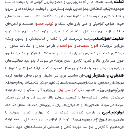
تبلت
داشته باشند. هدف ما ارائه به‌روزترین و محبوب‌ترین گوشی‌ها با قیمت مناسب
مجموعه تبلت‌ها شامل مدل‌هایی با نمایشگرهای باکیفیت، پردازنده‌های سریع
است. با گوشی آنلاین، خرید گوشی موبایل سریع، امن و آسان است.
و قابلیت‌های چندوظیفه‌ای متنوع است. این دستگاه‌ها مناسب مطالعه، تماشای
فیلم، طراحی گرافیکی و حتی بازی‌های سبک و
تولید محتوا
هستند و تجربه‌ای
حرفه‌ای از کاربری دیجیتال ارائه می‌کنند. طراحی ارگونومیک، باتری با دوام و
ساعت هوشمند
قابلیت اتصال به اینترنت پرسرعت، کار با تبلت را لذت‌بخش و بدون وقفه
در این فروشگاه
انواع ساعت‌های هوشمند
با طراحی مدرن و امکانات متنوع، از
می‌کند.
برندهای معتبر در دسترس کاربران است. این ساعت‌ها با تمرکز بر عملکرد دقیق،
طول عمر باتری بالا و تجربه کاربری آسان عرضه می‌شوند تا بتوانید فعالیت‌های
روزمره و ورزشی خود را به بهترین شکل مدیریت کنید. ارائه مدل‌های متنوع با
هدفون و هندزفری
قابلیت‌های متفاوت، گزینه‌ای مناسب برای هر سلیقه و بودجه‌ای فراهم کرده
در بخش هدفون و هندزفری، محصولات برندهای معتبر شامل اپل، سامسونگ،
است. این مجموعه تلاش دارد ساعت‌هایی کاربردی و باکیفیت را در اختیار
شیائومی، ناتینگ، هایلو، انکر،
کیو سی وای
، پرووان، آنر، تسکو و ارلدام ارائه
کاربران قرار دهد.
می‌شوند. تمامی هدفون‌ها با کیفیت صوتی بالا، اصالت کالا و گارانتی معتبر
عرضه می‌شوند. هدفون‌ها و هندزفری‌ها برای کاربری‌های مختلف شامل مکالمه،
لوازم جانبی
موسیقی و بازی طراحی شده‌اند. هدف ما ارائه بهترین تجربه صوتی با
ما در این فروشگاه مجموعه‌ای گسترده از لوازم جانبی دیجیتال را هم ارائه
محصولات متنوع و باکیفیت است.
می‌دهیم تا کاربران بتوانند تجربه کامل و مطمئنی از دستگاه‌های خود داشته