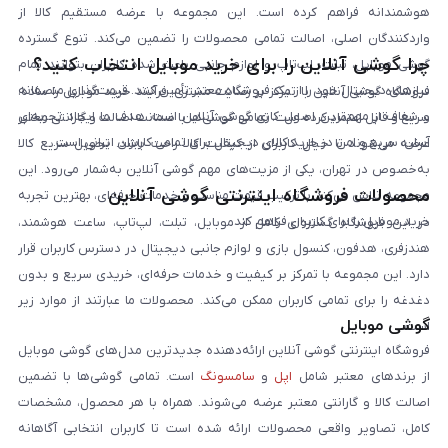
هوشمندانه فراهم کرده است. این مجموعه با عرضه مستقیم کالا از
واردکنندگان اصلی، اصالت تمامی محصولات را تضمین می‌کند. تنوع گسترده
چرا گوشی آنلاین را برای خرید موبایل انتخاب کنید؟
گوشی موبایل، تبلت، لپ‌تاپ و لوازم جانبی باعث شده کاربران بتوانند تمام
نیازهای دیجیتال خود را از یک فروشگاه معتبر تأمین کنند. قیمت‌گذاری منصفانه
فروشگاه گوشی آنلاین با تمرکز بر رضایت مشتری، فرآیند خرید موبایل را ساده،
و شفاف از مهم‌ترین اصول کاری گوشی آنلاین است. هدف ما ایجاد تجربه‌ای
سریع و قابل اعتماد کرده است. تمامی گوشی‌ها با ضمانت اصالت و گارانتی معتبر
آسان، سریع و امن در خرید کالای دیجیتال برای تمامی کاربران ایرانی است.
عرضه می‌شوند تا خیال کاربران از کیفیت کالا راحت باشد. تحویل سریع کالا
به‌خصوص در تهران، یکی از مزیت‌های مهم گوشی آنلاین به‌شمار می‌رود. این
محصولات فروشگاه اینترنتی گوشی آنلاین
مجموعه تلاش می‌کند با ترکیب قیمت مناسب و خدمات حرفه‌ای، بهترین تجربه
خرید موبایل را برای کاربران فراهم کند.
در این فروشگاه گستره‌ای کامل از موبایل، تبلت، لپ‌تاپ، ساعت هوشمند،
هندزفری، هدفون، کنسول بازی و لوازم جانبی دیجیتال در دسترس کاربران قرار
دارد. این مجموعه با تمرکز بر کیفیت و خدمات حرفه‌ای، خریدی سریع و بدون
دغدغه را برای تمامی کاربران ممکن می‌کند. محصولات ما عبارتند از موارد زیر
گوشی موبایل
است:
فروشگاه اینترنتی گوشی آنلاین ارائه‌دهنده جدیدترین مدل‌های گوشی موبایل
از برندهای معتبر شامل
اپل
و
سامسونگ
است. تمامی گوشی‌ها با تضمین
اصالت کالا و گارانتی معتبر عرضه می‌شوند. همراه با هر محصول، مشخصات
کامل، تصاویر واقعی محصولات ارائه شده است تا کاربران انتخابی آگاهانه