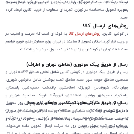
استاندارد کالاها، سلامت محصول را تا زمان تحویل تضمین می‌کند. ارسال سریع،
فرایند خرید از سایت گوشی آنلاین را به‌صورت کامل و با زبانی ساده مطالعه
به‌ویژه تحویل سه‌ساعته در تهران، تجربه‌ای متفاوت از خرید آنلاین ایجاد کرده
نمایند.
است.
روش‌های ارسال کالا
در گوشی آنلاین،
روش‌های ارسال کالا
به گونه‌ای است که سرعت و امنیت در
اولویت قرار گیرد.
امکان تحویل 3 ساعته
در تهران برای سفارش‌های فوری فراهم
است تا مشتریان در کوتاه‌ترین زمان ممکن محصول خود را دریافت کنند.
ارسال از طریق پیک موتوری (مناطق تهران و اطراف)
ارسال از طریق پیک موتوری در گوشی آنلاین شامل تمامی مناطق ۲۲گانه تهران و
همچنین مناطق حومه شهر است. مناطق تحت پوشش شامل باقرشهر، شهرری،
چهاردانگه، شهرقدس، کهریزک، اسلامشهر، پاکدشت، نسیم‌شهر، باغستان،
رباط‌کریم، نصیرشهر، ورامین، شاهدشهر، فرون‌آباد، قرچک، صالحیه، شهریار و
ارسال از طریق شرکت‌های تیپاکس، ماهکس و چاپار
اندیشه می‌شود.
سفارش‌های ثبت‌شده در روزهای کاری همان روز تحویل
ارسال از طریق شرکت‌های تیپاکس، ماهکس و چاپار برای شهرهای تحت
داده می‌شوند
و ارائه کارت شناسایی هنگام دریافت کالا الزامی است. در صورتی
پوشش این شرکت‌ها فراهم است. سفارش‌هایی که بین ساعت ۱۰ تا ۱۵ در
که پلمپ بسته مخدوش یا آسیب دیده باشد، از دریافت آن خودداری کرده و
روزهای کاری ثبت شوند، همان روز به شرکت ارسال تحویل داده می‌شوند.
سریعاً با پشتیبانی تماس بگیرید.
هزینه ارسال بر اساس وزن، مسافت و ارزش مرسوله محاسبه شده و لینک