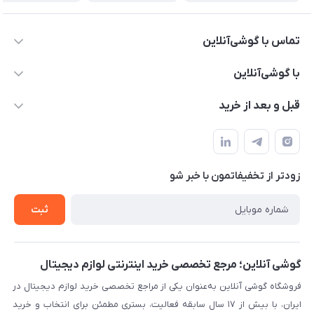
تماس با گوشی‌آنلاین
۰۲۱91001221
با گوشی‌آنلاین
info@gooshi.online
درباره ما
قبل و بعد از خرید
تهران، خیابان جمهوری، پاساژعلاءالدین، طبقه پنجم، واحد 564
تماس با ما
نحوه خرید از گوشی آنلاین
حساب کاربری
شرایط ضمانت هفت روزه
حریم خصوصی
زودتر از تخفیفاتمون با خبر شو
روش ارسال کالا در گوشی آنلاین
خرید سازمانی
روش بازگردانی کالا
ثبت
لیست محصولات
پرسش‌های متداول
بلاگ
گوشی آنلاین؛ مرجع تخصصی خرید اینترنتی لوازم دیجیتال
فروشگاه گوشی آنلاین به‌عنوان یکی از مراجع تخصصی خرید لوازم دیجیتال در
ایران، با بیش از ۱۷ سال سابقه فعالیت، بستری مطمئن برای انتخاب و خرید