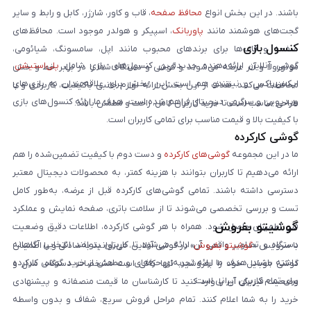
باشند. در این بخش انواع
محافظ صفحه
، قاب و کاور، شارژر، کابل و رابط و سایر
گجت‌های هوشمند مانند
پاوربانک
، اسپیکر و هولدر موجود است. محافظ‌های
کنسول بازی
صفحه و قاب‌ها برای برندهای محبوب مانند اپل، سامسونگ، شیائومی،
گوشی آنلاین ارائه‌دهنده جدیدترین کنسول‌های بازی شامل
پلی‌استیشن
،
موتورولا و آنر عرضه می‌شوند و گوشی و دستگاه شما را در برابر خط و خش
ایکس‌باکس و نینتندو هم است. این بخش برای علاقه‌مندان به بازی‌های
محافظت می‌کنند. هدف از این بخش ارائه لوازم جانبی باکیفیت، کاربردی و با
ویدیویی و سرگرمی دیجیتال فراهم شده است. هدف ما ارائه کنسول‌های بازی
طراحی مناسب است تا خرید کاربران کامل، راحت و مطمئن باشد.
با کیفیت بالا و قیمت مناسب برای تمامی کاربران است.
گوشی کارکرده
ما در این مجموعه
گوشی‌های کارکرده
و دست دوم با کیفیت تضمین‌شده را هم
ارائه می‌دهیم تا کاربران بتوانند با هزینه کمتر، به محصولات دیجیتال معتبر
دسترسی داشته باشند. تمامی گوشی‌های کارکرده قبل از عرضه، به‌طور کامل
تست و بررسی تخصصی می‌شوند تا از سلامت باتری، صفحه نمایش و عملکرد
گوشیتو بفروش
فنی اطمینان حاصل شود. همراه با هر گوشی کارکرده، اطلاعات دقیق وضعیت
دستگاه و تصاویر واقعی آن ارائه می‌شود تا کاربران بتوانند انتخابی آگاهانه
با سرویس «
گوشیتو بفروش
» در گوشی آنلاین، می‌توانید به‌سادگی و با اطمینان
داشته باشند. هدف ما ارائه تجربه‌ای حرفه‌ای و مطمئن از خرید گوشی کارکرده
گوشی موبایل خود را بفروشید. تنها کافی است مشخصات دستگاه، مدل و
برای تمام کاربران ایرانی است.
وضعیت فیزیکی آن را وارد کنید تا کارشناسان ما قیمت منصفانه و پیشنهادی
خرید را به شما اعلام کنند. تمام مراحل فروش سریع، شفاف و بدون واسطه