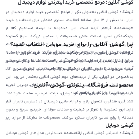
گوشی آنلاین؛ مرجع تخصصی خرید اینترنتی لوازم دیجیتال
فروشگاه گوشی آنلاین به‌عنوان یکی از مراجع تخصصی خرید لوازم دیجیتال در
ایران، با بیش از ۱۷ سال سابقه فعالیت، بستری مطمئن برای انتخاب و خرید
هوشمندانه فراهم کرده است. این مجموعه با عرضه مستقیم کالا از
واردکنندگان اصلی، اصالت تمامی محصولات را تضمین می‌کند. تنوع گسترده
چرا گوشی آنلاین را برای خرید موبایل انتخاب کنید؟
گوشی موبایل، تبلت، لپ‌تاپ و لوازم جانبی باعث شده کاربران بتوانند تمام
نیازهای دیجیتال خود را از یک فروشگاه معتبر تأمین کنند. قیمت‌گذاری منصفانه
فروشگاه گوشی آنلاین با تمرکز بر رضایت مشتری، فرآیند خرید موبایل را ساده،
و شفاف از مهم‌ترین اصول کاری گوشی آنلاین است. هدف ما ایجاد تجربه‌ای
سریع و قابل اعتماد کرده است. تمامی گوشی‌ها با ضمانت اصالت و گارانتی معتبر
آسان، سریع و امن در خرید کالای دیجیتال برای تمامی کاربران ایرانی است.
عرضه می‌شوند تا خیال کاربران از کیفیت کالا راحت باشد. تحویل سریع کالا
به‌خصوص در تهران، یکی از مزیت‌های مهم گوشی آنلاین به‌شمار می‌رود. این
محصولات فروشگاه اینترنتی گوشی آنلاین
مجموعه تلاش می‌کند با ترکیب قیمت مناسب و خدمات حرفه‌ای، بهترین تجربه
خرید موبایل را برای کاربران فراهم کند.
در این فروشگاه گستره‌ای کامل از موبایل، تبلت، لپ‌تاپ، ساعت هوشمند،
هندزفری، هدفون، کنسول بازی و لوازم جانبی دیجیتال در دسترس کاربران قرار
دارد. این مجموعه با تمرکز بر کیفیت و خدمات حرفه‌ای، خریدی سریع و بدون
دغدغه را برای تمامی کاربران ممکن می‌کند. محصولات ما عبارتند از موارد زیر
گوشی موبایل
است:
فروشگاه اینترنتی گوشی آنلاین ارائه‌دهنده جدیدترین مدل‌های گوشی موبایل