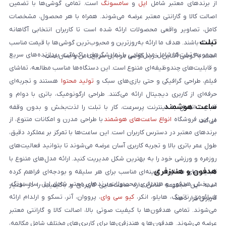
از برندهای معتبر شامل
اپل
و
سامسونگ
است. تمامی گوشی‌ها با تضمین
اصالت کالا و گارانتی معتبر عرضه می‌شوند. همراه با هر محصول، مشخصات
کامل، تصاویر واقعی محصولات ارائه شده است تا کاربران انتخابی آگاهانه
تبلت
داشته باشند. هدف ما ارائه به‌روزترین و محبوب‌ترین گوشی‌ها با قیمت مناسب
مجموعه تبلت‌ها شامل مدل‌هایی با نمایشگرهای باکیفیت، پردازنده‌های سریع
است. با گوشی آنلاین، خرید گوشی موبایل سریع، امن و آسان است.
و قابلیت‌های چندوظیفه‌ای متنوع است. این دستگاه‌ها مناسب مطالعه، تماشای
فیلم، طراحی گرافیکی و حتی بازی‌های سبک و
تولید محتوا
هستند و تجربه‌ای
حرفه‌ای از کاربری دیجیتال ارائه می‌کنند. طراحی ارگونومیک، باتری با دوام و
ساعت هوشمند
قابلیت اتصال به اینترنت پرسرعت، کار با تبلت را لذت‌بخش و بدون وقفه
در این فروشگاه
انواع ساعت‌های هوشمند
با طراحی مدرن و امکانات متنوع، از
می‌کند.
برندهای معتبر در دسترس کاربران است. این ساعت‌ها با تمرکز بر عملکرد دقیق،
طول عمر باتری بالا و تجربه کاربری آسان عرضه می‌شوند تا بتوانید فعالیت‌های
روزمره و ورزشی خود را به بهترین شکل مدیریت کنید. ارائه مدل‌های متنوع با
هدفون و هندزفری
قابلیت‌های متفاوت، گزینه‌ای مناسب برای هر سلیقه و بودجه‌ای فراهم کرده
در بخش هدفون و هندزفری، محصولات برندهای معتبر شامل اپل، سامسونگ،
است. این مجموعه تلاش دارد ساعت‌هایی کاربردی و باکیفیت را در اختیار
شیائومی، ناتینگ، هایلو، انکر،
کیو سی وای
، پرووان، آنر، تسکو و ارلدام ارائه
کاربران قرار دهد.
می‌شوند. تمامی هدفون‌ها با کیفیت صوتی بالا، اصالت کالا و گارانتی معتبر
عرضه می‌شوند. هدفون‌ها و هندزفری‌ها برای کاربری‌های مختلف شامل مکالمه،