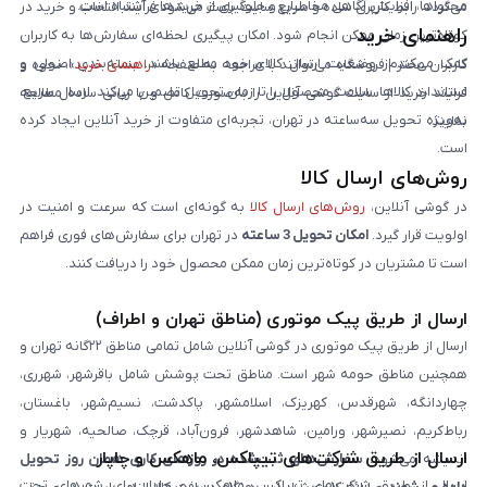
محتواها، افزایش آگاهی مخاطبان و جلوگیری از خریدهای اشتباه است.
می‌گردد. رابط کاربری ساده و سریع سایت باعث می‌شود فرآیند انتخاب و خرید در
راهنمای خرید
کوتاه‌ترین زمان ممکن انجام شود. امکان پیگیری لحظه‌ای سفارش‌ها به کاربران
کمک می‌کند از وضعیت ارسال کالای خود مطلع باشند. بسته‌بندی اصولی و
کاربران محترم فروشگاه می‌توانند با مراجعه به صفحه «
راهنمای خرید
»، نحوه و
استاندارد کالاها، سلامت محصول را تا زمان تحویل تضمین می‌کند. ارسال سریع،
فرایند خرید از سایت گوشی آنلاین را به‌صورت کامل و با زبانی ساده مطالعه
به‌ویژه تحویل سه‌ساعته در تهران، تجربه‌ای متفاوت از خرید آنلاین ایجاد کرده
نمایند.
است.
روش‌های ارسال کالا
در گوشی آنلاین،
روش‌های ارسال کالا
به گونه‌ای است که سرعت و امنیت در
اولویت قرار گیرد.
امکان تحویل 3 ساعته
در تهران برای سفارش‌های فوری فراهم
است تا مشتریان در کوتاه‌ترین زمان ممکن محصول خود را دریافت کنند.
ارسال از طریق پیک موتوری (مناطق تهران و اطراف)
ارسال از طریق پیک موتوری در گوشی آنلاین شامل تمامی مناطق ۲۲گانه تهران و
همچنین مناطق حومه شهر است. مناطق تحت پوشش شامل باقرشهر، شهرری،
چهاردانگه، شهرقدس، کهریزک، اسلامشهر، پاکدشت، نسیم‌شهر، باغستان،
رباط‌کریم، نصیرشهر، ورامین، شاهدشهر، فرون‌آباد، قرچک، صالحیه، شهریار و
ارسال از طریق شرکت‌های تیپاکس، ماهکس و چاپار
اندیشه می‌شود.
سفارش‌های ثبت‌شده در روزهای کاری همان روز تحویل
ارسال از طریق شرکت‌های تیپاکس، ماهکس و چاپار برای شهرهای تحت