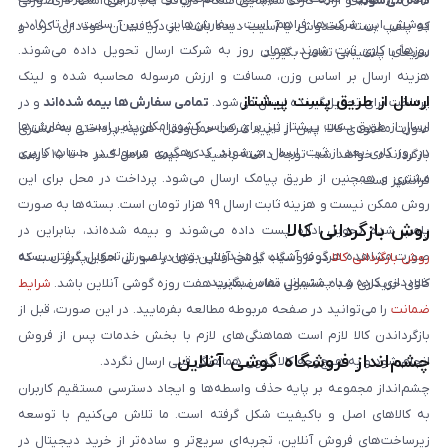
داده می‌شوند
و ارائه کارت شناسایی هنگام دریافت کالا الزامی است. در صورتی
پوشش این شرکت‌ها فراهم است. سفارش‌هایی که بین ساعت ۱۰ تا ۱۵ در
که پلمپ بسته مخدوش یا آسیب دیده باشد، از دریافت آن خودداری کرده و
روزهای کاری ثبت شوند، همان روز به شرکت ارسال تحویل داده می‌شوند.
سریعاً با پشتیبانی تماس بگیرید.
هزینه ارسال بر اساس وزن، مسافت و ارزش مرسوله محاسبه شده و لینک
ارسال از طریق پست پیشتاز
پرداخت برای تحویل‌گیرنده ارسال می‌شود.
تمامی سفارش‌ها بیمه شده‌اند
و در
ارسال از طریق پست پیشتاز نیز برای سراسر کشور امکان‌پذیر است و سفارش‌ها
صورت مفقودی کالا، پس از تایید شرکت حمل‌ونقل، هزینه پرداختی به مشتری
در روز کاری بعد از ثبت، ارسال می‌شوند. کد رهگیری مرسوله در حساب کاربری
بازگردانده خواهد شد. توجه داشته باشید که بیمه شامل کسر ۱۰ تا ۱۵ درصد
مشتری و همچنین از طریق پیامک ارسال می‌شود. پرداخت در محل برای این
فرانشیز است.
روش ممکن نیست و هزینه ثابت ارسال ۹۹ هزار تومان است. بسته‌ها به صورت
روش بازگردانی کالا
پلمپ شده تحویل اداره پست داده می‌شوند و بیمه شده‌اند، بنابراین در
صورت مشاهده هرگونه آسیب یا مخدوش بودن پلمپ، از تحویل گرفتن بسته
روش بازگردانی کالا
در فروشگاه گوشی آنلاین تنها در صورتی امکان‌پذیر است که
خودداری کرده و با پشتیبانی تماس بگیرید.
کالای خریداری شده مشمول مفاد ضمانت هفت روزه گوشی آنلاین باشد.
شرایط
ضمانت
را می‌توانید در صفحه مربوطه مطالعه بفرمایید. در این صورت، قبل از
بازگرداندن کالا لازم است هماهنگی‌های لازم با بخش خدمات پس از فروش
چشم‌انداز فروشگاه گوشی آنلاین
انجام شود و به هیچ‌وجه کالا بدون هماهنگی قبلی ارسال نگردد.
چشم‌انداز مجموعه بر پایه حذف واسطه‌ها و ایجاد دسترسی مستقیم کاربران
به کالاهای اصل و باکیفیت شکل گرفته است. ما تلاش می‌کنیم با توسعه
زیرساخت‌های فروش آنلاین، تجربه‌ای سریع‌تر و ساده‌تر از خرید دیجیتال در