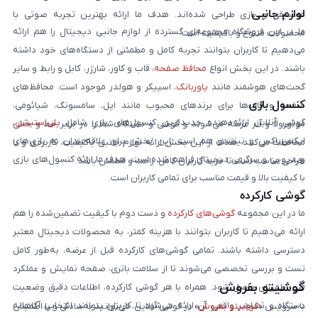
لوازم جانبی
موسیقی و بازی طراحی شده‌اند. هدف ما ارائه بهترین تجربه صوتی با
ما در این فروشگاه مجموعه‌ای گسترده از لوازم جانبی دیجیتال را هم ارائه
محصولات متنوع و باکیفیت است.
می‌دهیم تا کاربران بتوانند تجربه کامل و مطمئنی از دستگاه‌های خود داشته
باشند. در این بخش انواع
محافظ صفحه
، قاب و کاور، شارژر، کابل و رابط و سایر
گجت‌های هوشمند مانند
پاوربانک
، اسپیکر و هولدر موجود است. محافظ‌های
کنسول بازی
صفحه و قاب‌ها برای برندهای محبوب مانند اپل، سامسونگ، شیائومی،
گوشی آنلاین ارائه‌دهنده جدیدترین کنسول‌های بازی شامل
پلی‌استیشن
،
موتورولا و آنر عرضه می‌شوند و گوشی و دستگاه شما را در برابر خط و خش
ایکس‌باکس و نینتندو هم است. این بخش برای علاقه‌مندان به بازی‌های
محافظت می‌کنند. هدف از این بخش ارائه لوازم جانبی باکیفیت، کاربردی و با
ویدیویی و سرگرمی دیجیتال فراهم شده است. هدف ما ارائه کنسول‌های بازی
طراحی مناسب است تا خرید کاربران کامل، راحت و مطمئن باشد.
با کیفیت بالا و قیمت مناسب برای تمامی کاربران است.
گوشی کارکرده
ما در این مجموعه
گوشی‌های کارکرده
و دست دوم با کیفیت تضمین‌شده را هم
ارائه می‌دهیم تا کاربران بتوانند با هزینه کمتر، به محصولات دیجیتال معتبر
دسترسی داشته باشند. تمامی گوشی‌های کارکرده قبل از عرضه، به‌طور کامل
تست و بررسی تخصصی می‌شوند تا از سلامت باتری، صفحه نمایش و عملکرد
گوشیتو بفروش
فنی اطمینان حاصل شود. همراه با هر گوشی کارکرده، اطلاعات دقیق وضعیت
دستگاه و تصاویر واقعی آن ارائه می‌شود تا کاربران بتوانند انتخابی آگاهانه
با سرویس «
گوشیتو بفروش
» در گوشی آنلاین، می‌توانید به‌سادگی و با اطمینان