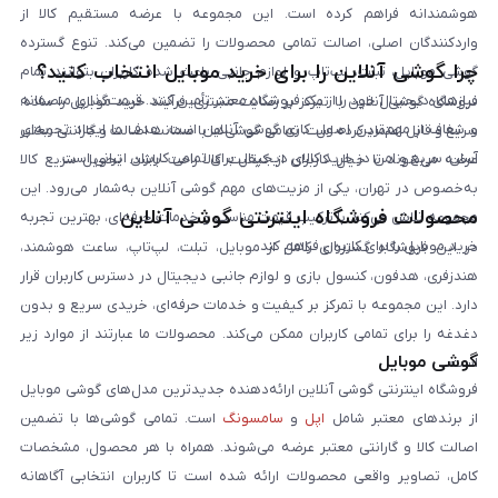
هوشمندانه فراهم کرده است. این مجموعه با عرضه مستقیم کالا از
واردکنندگان اصلی، اصالت تمامی محصولات را تضمین می‌کند. تنوع گسترده
چرا گوشی آنلاین را برای خرید موبایل انتخاب کنید؟
گوشی موبایل، تبلت، لپ‌تاپ و لوازم جانبی باعث شده کاربران بتوانند تمام
نیازهای دیجیتال خود را از یک فروشگاه معتبر تأمین کنند. قیمت‌گذاری منصفانه
فروشگاه گوشی آنلاین با تمرکز بر رضایت مشتری، فرآیند خرید موبایل را ساده،
و شفاف از مهم‌ترین اصول کاری گوشی آنلاین است. هدف ما ایجاد تجربه‌ای
سریع و قابل اعتماد کرده است. تمامی گوشی‌ها با ضمانت اصالت و گارانتی معتبر
آسان، سریع و امن در خرید کالای دیجیتال برای تمامی کاربران ایرانی است.
عرضه می‌شوند تا خیال کاربران از کیفیت کالا راحت باشد. تحویل سریع کالا
به‌خصوص در تهران، یکی از مزیت‌های مهم گوشی آنلاین به‌شمار می‌رود. این
محصولات فروشگاه اینترنتی گوشی آنلاین
مجموعه تلاش می‌کند با ترکیب قیمت مناسب و خدمات حرفه‌ای، بهترین تجربه
خرید موبایل را برای کاربران فراهم کند.
در این فروشگاه گستره‌ای کامل از موبایل، تبلت، لپ‌تاپ، ساعت هوشمند،
هندزفری، هدفون، کنسول بازی و لوازم جانبی دیجیتال در دسترس کاربران قرار
دارد. این مجموعه با تمرکز بر کیفیت و خدمات حرفه‌ای، خریدی سریع و بدون
دغدغه را برای تمامی کاربران ممکن می‌کند. محصولات ما عبارتند از موارد زیر
گوشی موبایل
است:
فروشگاه اینترنتی گوشی آنلاین ارائه‌دهنده جدیدترین مدل‌های گوشی موبایل
از برندهای معتبر شامل
اپل
و
سامسونگ
است. تمامی گوشی‌ها با تضمین
اصالت کالا و گارانتی معتبر عرضه می‌شوند. همراه با هر محصول، مشخصات
کامل، تصاویر واقعی محصولات ارائه شده است تا کاربران انتخابی آگاهانه