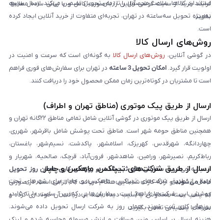
استاندارد کالاها، سلامت محصول را تا زمان تحویل تضمین می‌کند. ارسال سریع،
فرایند خرید از سایت گوشی آنلاین را به‌صورت کامل و با زبانی ساده مطالعه
به‌ویژه تحویل سه‌ساعته در تهران، تجربه‌ای متفاوت از خرید آنلاین ایجاد کرده
نمایند.
است.
روش‌های ارسال کالا
در گوشی آنلاین،
روش‌های ارسال کالا
به گونه‌ای است که سرعت و امنیت در
اولویت قرار گیرد.
امکان تحویل 3 ساعته
در تهران برای سفارش‌های فوری فراهم
است تا مشتریان در کوتاه‌ترین زمان ممکن محصول خود را دریافت کنند.
ارسال از طریق پیک موتوری (مناطق تهران و اطراف)
ارسال از طریق پیک موتوری در گوشی آنلاین شامل تمامی مناطق ۲۲گانه تهران و
همچنین مناطق حومه شهر است. مناطق تحت پوشش شامل باقرشهر، شهرری،
چهاردانگه، شهرقدس، کهریزک، اسلامشهر، پاکدشت، نسیم‌شهر، باغستان،
رباط‌کریم، نصیرشهر، ورامین، شاهدشهر، فرون‌آباد، قرچک، صالحیه، شهریار و
ارسال از طریق شرکت‌های تیپاکس، ماهکس و چاپار
اندیشه می‌شود.
سفارش‌های ثبت‌شده در روزهای کاری همان روز تحویل
ارسال از طریق شرکت‌های تیپاکس، ماهکس و چاپار برای شهرهای تحت
داده می‌شوند
و ارائه کارت شناسایی هنگام دریافت کالا الزامی است. در صورتی
پوشش این شرکت‌ها فراهم است. سفارش‌هایی که بین ساعت ۱۰ تا ۱۵ در
که پلمپ بسته مخدوش یا آسیب دیده باشد، از دریافت آن خودداری کرده و
روزهای کاری ثبت شوند، همان روز به شرکت ارسال تحویل داده می‌شوند.
سریعاً با پشتیبانی تماس بگیرید.
هزینه ارسال بر اساس وزن، مسافت و ارزش مرسوله محاسبه شده و لینک