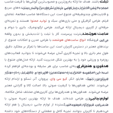
تبلت
داشته باشند. هدف ما ارائه به‌روزترین و محبوب‌ترین گوشی‌ها با قیمت مناسب
مجموعه تبلت‌ها شامل مدل‌هایی با نمایشگرهای باکیفیت، پردازنده‌های سریع
است. با گوشی آنلاین، خرید گوشی موبایل سریع، امن و آسان است.
و قابلیت‌های چندوظیفه‌ای متنوع است. این دستگاه‌ها مناسب مطالعه، تماشای
فیلم، طراحی گرافیکی و حتی بازی‌های سبک و
تولید محتوا
هستند و تجربه‌ای
حرفه‌ای از کاربری دیجیتال ارائه می‌کنند. طراحی ارگونومیک، باتری با دوام و
ساعت هوشمند
قابلیت اتصال به اینترنت پرسرعت، کار با تبلت را لذت‌بخش و بدون وقفه
در این فروشگاه
انواع ساعت‌های هوشمند
با طراحی مدرن و امکانات متنوع، از
می‌کند.
برندهای معتبر در دسترس کاربران است. این ساعت‌ها با تمرکز بر عملکرد دقیق،
طول عمر باتری بالا و تجربه کاربری آسان عرضه می‌شوند تا بتوانید فعالیت‌های
روزمره و ورزشی خود را به بهترین شکل مدیریت کنید. ارائه مدل‌های متنوع با
هدفون و هندزفری
قابلیت‌های متفاوت، گزینه‌ای مناسب برای هر سلیقه و بودجه‌ای فراهم کرده
در بخش هدفون و هندزفری، محصولات برندهای معتبر شامل اپل، سامسونگ،
است. این مجموعه تلاش دارد ساعت‌هایی کاربردی و باکیفیت را در اختیار
شیائومی، ناتینگ، هایلو، انکر،
کیو سی وای
، پرووان، آنر، تسکو و ارلدام ارائه
کاربران قرار دهد.
می‌شوند. تمامی هدفون‌ها با کیفیت صوتی بالا، اصالت کالا و گارانتی معتبر
عرضه می‌شوند. هدفون‌ها و هندزفری‌ها برای کاربری‌های مختلف شامل مکالمه،
لوازم جانبی
موسیقی و بازی طراحی شده‌اند. هدف ما ارائه بهترین تجربه صوتی با
ما در این فروشگاه مجموعه‌ای گسترده از لوازم جانبی دیجیتال را هم ارائه
محصولات متنوع و باکیفیت است.
می‌دهیم تا کاربران بتوانند تجربه کامل و مطمئنی از دستگاه‌های خود داشته