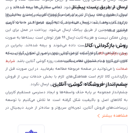
ارسال از طریق پست پیشتاز
پرداخت برای تحویل‌گیرنده ارسال می‌شود.
تمامی سفارش‌ها بیمه شده‌اند
و در
ارسال از طریق پست پیشتاز نیز برای سراسر کشور امکان‌پذیر است و سفارش‌ها
صورت مفقودی کالا، پس از تایید شرکت حمل‌ونقل، هزینه پرداختی به مشتری
در روز کاری بعد از ثبت، ارسال می‌شوند. کد رهگیری مرسوله در حساب کاربری
بازگردانده خواهد شد. توجه داشته باشید که بیمه شامل کسر ۱۰ تا ۱۵ درصد
مشتری و همچنین از طریق پیامک ارسال می‌شود. پرداخت در محل برای این
فرانشیز است.
روش ممکن نیست و هزینه ثابت ارسال ۹۹ هزار تومان است. بسته‌ها به صورت
روش بازگردانی کالا
پلمپ شده تحویل اداره پست داده می‌شوند و بیمه شده‌اند، بنابراین در
صورت مشاهده هرگونه آسیب یا مخدوش بودن پلمپ، از تحویل گرفتن بسته
روش بازگردانی کالا
در فروشگاه گوشی آنلاین تنها در صورتی امکان‌پذیر است که
خودداری کرده و با پشتیبانی تماس بگیرید.
کالای خریداری شده مشمول مفاد ضمانت هفت روزه گوشی آنلاین باشد.
شرایط
ضمانت
را می‌توانید در صفحه مربوطه مطالعه بفرمایید. در این صورت، قبل از
بازگرداندن کالا لازم است هماهنگی‌های لازم با بخش خدمات پس از فروش
چشم‌انداز فروشگاه گوشی آنلاین
انجام شود و به هیچ‌وجه کالا بدون هماهنگی قبلی ارسال نگردد.
چشم‌انداز مجموعه بر پایه حذف واسطه‌ها و ایجاد دسترسی مستقیم کاربران
به کالاهای اصل و باکیفیت شکل گرفته است. ما تلاش می‌کنیم با توسعه
زیرساخت‌های فروش آنلاین، تجربه‌ای سریع‌تر و ساده‌تر از خرید دیجیتال در
مشاهده بیشتر
ایران ارائه دهیم. تبدیل‌شدن به مرجعی قابل اعتماد برای خرید کالای دیجیتال،
یکی از اهداف اصلی این مجموعه است. تمرکز بر رضایت مشتری، نوآوری در
خدمات و به‌روزرسانی مداوم محصولات، مسیر ما را روشن‌تر می‌کند. ما باور