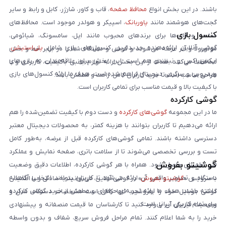
باشند. در این بخش انواع
محافظ صفحه
، قاب و کاور، شارژر، کابل و رابط و سایر
گجت‌های هوشمند مانند
پاوربانک
، اسپیکر و هولدر موجود است. محافظ‌های
کنسول بازی
صفحه و قاب‌ها برای برندهای محبوب مانند اپل، سامسونگ، شیائومی،
گوشی آنلاین ارائه‌دهنده جدیدترین کنسول‌های بازی شامل
پلی‌استیشن
،
موتورولا و آنر عرضه می‌شوند و گوشی و دستگاه شما را در برابر خط و خش
ایکس‌باکس و نینتندو هم است. این بخش برای علاقه‌مندان به بازی‌های
محافظت می‌کنند. هدف از این بخش ارائه لوازم جانبی باکیفیت، کاربردی و با
ویدیویی و سرگرمی دیجیتال فراهم شده است. هدف ما ارائه کنسول‌های بازی
طراحی مناسب است تا خرید کاربران کامل، راحت و مطمئن باشد.
با کیفیت بالا و قیمت مناسب برای تمامی کاربران است.
گوشی کارکرده
ما در این مجموعه
گوشی‌های کارکرده
و دست دوم با کیفیت تضمین‌شده را هم
ارائه می‌دهیم تا کاربران بتوانند با هزینه کمتر، به محصولات دیجیتال معتبر
دسترسی داشته باشند. تمامی گوشی‌های کارکرده قبل از عرضه، به‌طور کامل
تست و بررسی تخصصی می‌شوند تا از سلامت باتری، صفحه نمایش و عملکرد
گوشیتو بفروش
فنی اطمینان حاصل شود. همراه با هر گوشی کارکرده، اطلاعات دقیق وضعیت
دستگاه و تصاویر واقعی آن ارائه می‌شود تا کاربران بتوانند انتخابی آگاهانه
با سرویس «
گوشیتو بفروش
» در گوشی آنلاین، می‌توانید به‌سادگی و با اطمینان
داشته باشند. هدف ما ارائه تجربه‌ای حرفه‌ای و مطمئن از خرید گوشی کارکرده
گوشی موبایل خود را بفروشید. تنها کافی است مشخصات دستگاه، مدل و
برای تمام کاربران ایرانی است.
وضعیت فیزیکی آن را وارد کنید تا کارشناسان ما قیمت منصفانه و پیشنهادی
خرید را به شما اعلام کنند. تمام مراحل فروش سریع، شفاف و بدون واسطه