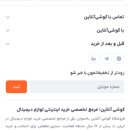
تماس با گوشی‌آنلاین
۰۲۱91001221
با گوشی‌آنلاین
info@gooshi.online
درباره ما
قبل و بعد از خرید
تهران، خیابان جمهوری، پاساژعلاءالدین، طبقه پنجم، واحد 564
تماس با ما
نحوه خرید از گوشی آنلاین
حساب کاربری
شرایط ضمانت هفت روزه
حریم خصوصی
زودتر از تخفیفاتمون با خبر شو
روش ارسال کالا در گوشی آنلاین
خرید سازمانی
روش بازگردانی کالا
ثبت
لیست محصولات
پرسش‌های متداول
بلاگ
گوشی آنلاین؛ مرجع تخصصی خرید اینترنتی لوازم دیجیتال
فروشگاه گوشی آنلاین به‌عنوان یکی از مراجع تخصصی خرید لوازم دیجیتال در
ایران، با بیش از ۱۷ سال سابقه فعالیت، بستری مطمئن برای انتخاب و خرید