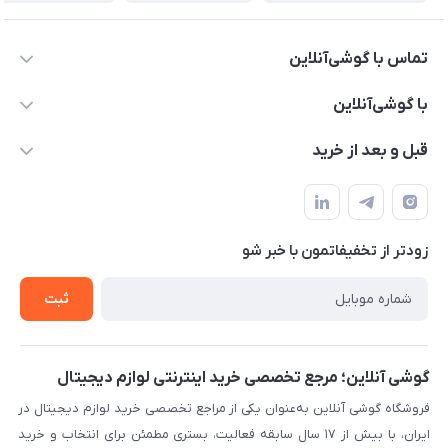
تماس با گوشی‌آنلاین
۰۲۱91001221
با گوشی‌آنلاین
info@gooshi.online
درباره ما
قبل و بعد از خرید
تهران، خیابان جمهوری، پاساژعلاءالدین، طبقه پنجم، واحد 564
تماس با ما
نحوه خرید از گوشی آنلاین
حساب کاربری
شرایط ضمانت هفت روزه
حریم خصوصی
زودتر از تخفیفاتمون با خبر شو
روش ارسال کالا در گوشی آنلاین
خرید سازمانی
روش بازگردانی کالا
ثبت
لیست محصولات
پرسش‌های متداول
بلاگ
گوشی آنلاین؛ مرجع تخصصی خرید اینترنتی لوازم دیجیتال
فروشگاه گوشی آنلاین به‌عنوان یکی از مراجع تخصصی خرید لوازم دیجیتال در
ایران، با بیش از ۱۷ سال سابقه فعالیت، بستری مطمئن برای انتخاب و خرید