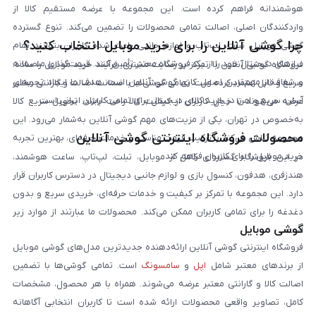
هوشمندانه فراهم کرده است. این مجموعه با عرضه مستقیم کالا از
واردکنندگان اصلی، اصالت تمامی محصولات را تضمین می‌کند. تنوع گسترده
چرا گوشی آنلاین را برای خرید موبایل انتخاب کنید؟
گوشی موبایل، تبلت، لپ‌تاپ و لوازم جانبی باعث شده کاربران بتوانند تمام
نیازهای دیجیتال خود را از یک فروشگاه معتبر تأمین کنند. قیمت‌گذاری منصفانه
فروشگاه گوشی آنلاین با تمرکز بر رضایت مشتری، فرآیند خرید موبایل را ساده،
و شفاف از مهم‌ترین اصول کاری گوشی آنلاین است. هدف ما ایجاد تجربه‌ای
سریع و قابل اعتماد کرده است. تمامی گوشی‌ها با ضمانت اصالت و گارانتی معتبر
آسان، سریع و امن در خرید کالای دیجیتال برای تمامی کاربران ایرانی است.
عرضه می‌شوند تا خیال کاربران از کیفیت کالا راحت باشد. تحویل سریع کالا
به‌خصوص در تهران، یکی از مزیت‌های مهم گوشی آنلاین به‌شمار می‌رود. این
محصولات فروشگاه اینترنتی گوشی آنلاین
مجموعه تلاش می‌کند با ترکیب قیمت مناسب و خدمات حرفه‌ای، بهترین تجربه
خرید موبایل را برای کاربران فراهم کند.
در این فروشگاه گستره‌ای کامل از موبایل، تبلت، لپ‌تاپ، ساعت هوشمند،
هندزفری، هدفون، کنسول بازی و لوازم جانبی دیجیتال در دسترس کاربران قرار
دارد. این مجموعه با تمرکز بر کیفیت و خدمات حرفه‌ای، خریدی سریع و بدون
دغدغه را برای تمامی کاربران ممکن می‌کند. محصولات ما عبارتند از موارد زیر
گوشی موبایل
است:
فروشگاه اینترنتی گوشی آنلاین ارائه‌دهنده جدیدترین مدل‌های گوشی موبایل
از برندهای معتبر شامل
اپل
و
سامسونگ
است. تمامی گوشی‌ها با تضمین
اصالت کالا و گارانتی معتبر عرضه می‌شوند. همراه با هر محصول، مشخصات
کامل، تصاویر واقعی محصولات ارائه شده است تا کاربران انتخابی آگاهانه