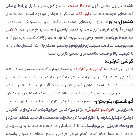
باشند. در این بخش انواع
محافظ صفحه
، قاب و کاور، شارژر، کابل و رابط و سایر
گجت‌های هوشمند مانند
پاوربانک
، اسپیکر و هولدر موجود است. محافظ‌های
کنسول بازی
صفحه و قاب‌ها برای برندهای محبوب مانند اپل، سامسونگ، شیائومی،
گوشی آنلاین ارائه‌دهنده جدیدترین کنسول‌های بازی شامل
پلی‌استیشن
،
موتورولا و آنر عرضه می‌شوند و گوشی و دستگاه شما را در برابر خط و خش
ایکس‌باکس و نینتندو هم است. این بخش برای علاقه‌مندان به بازی‌های
محافظت می‌کنند. هدف از این بخش ارائه لوازم جانبی باکیفیت، کاربردی و با
ویدیویی و سرگرمی دیجیتال فراهم شده است. هدف ما ارائه کنسول‌های بازی
طراحی مناسب است تا خرید کاربران کامل، راحت و مطمئن باشد.
با کیفیت بالا و قیمت مناسب برای تمامی کاربران است.
گوشی کارکرده
ما در این مجموعه
گوشی‌های کارکرده
و دست دوم با کیفیت تضمین‌شده را هم
ارائه می‌دهیم تا کاربران بتوانند با هزینه کمتر، به محصولات دیجیتال معتبر
دسترسی داشته باشند. تمامی گوشی‌های کارکرده قبل از عرضه، به‌طور کامل
تست و بررسی تخصصی می‌شوند تا از سلامت باتری، صفحه نمایش و عملکرد
گوشیتو بفروش
فنی اطمینان حاصل شود. همراه با هر گوشی کارکرده، اطلاعات دقیق وضعیت
دستگاه و تصاویر واقعی آن ارائه می‌شود تا کاربران بتوانند انتخابی آگاهانه
با سرویس «
گوشیتو بفروش
» در گوشی آنلاین، می‌توانید به‌سادگی و با اطمینان
داشته باشند. هدف ما ارائه تجربه‌ای حرفه‌ای و مطمئن از خرید گوشی کارکرده
گوشی موبایل خود را بفروشید. تنها کافی است مشخصات دستگاه، مدل و
برای تمام کاربران ایرانی است.
وضعیت فیزیکی آن را وارد کنید تا کارشناسان ما قیمت منصفانه و پیشنهادی
خرید را به شما اعلام کنند. تمام مراحل فروش سریع، شفاف و بدون واسطه