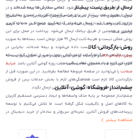
ارسال از طریق پست پیشتاز
پرداخت برای تحویل‌گیرنده ارسال می‌شود.
تمامی سفارش‌ها بیمه شده‌اند
و در
ارسال از طریق پست پیشتاز نیز برای سراسر کشور امکان‌پذیر است و سفارش‌ها
صورت مفقودی کالا، پس از تایید شرکت حمل‌ونقل، هزینه پرداختی به مشتری
در روز کاری بعد از ثبت، ارسال می‌شوند. کد رهگیری مرسوله در حساب کاربری
بازگردانده خواهد شد. توجه داشته باشید که بیمه شامل کسر ۱۰ تا ۱۵ درصد
مشتری و همچنین از طریق پیامک ارسال می‌شود. پرداخت در محل برای این
فرانشیز است.
روش ممکن نیست و هزینه ثابت ارسال ۹۹ هزار تومان است. بسته‌ها به صورت
روش بازگردانی کالا
پلمپ شده تحویل اداره پست داده می‌شوند و بیمه شده‌اند، بنابراین در
صورت مشاهده هرگونه آسیب یا مخدوش بودن پلمپ، از تحویل گرفتن بسته
روش بازگردانی کالا
در فروشگاه گوشی آنلاین تنها در صورتی امکان‌پذیر است که
خودداری کرده و با پشتیبانی تماس بگیرید.
کالای خریداری شده مشمول مفاد ضمانت هفت روزه گوشی آنلاین باشد.
شرایط
ضمانت
را می‌توانید در صفحه مربوطه مطالعه بفرمایید. در این صورت، قبل از
بازگرداندن کالا لازم است هماهنگی‌های لازم با بخش خدمات پس از فروش
چشم‌انداز فروشگاه گوشی آنلاین
انجام شود و به هیچ‌وجه کالا بدون هماهنگی قبلی ارسال نگردد.
چشم‌انداز مجموعه بر پایه حذف واسطه‌ها و ایجاد دسترسی مستقیم کاربران
به کالاهای اصل و باکیفیت شکل گرفته است. ما تلاش می‌کنیم با توسعه
زیرساخت‌های فروش آنلاین، تجربه‌ای سریع‌تر و ساده‌تر از خرید دیجیتال در
مشاهده بیشتر
ایران ارائه دهیم. تبدیل‌شدن به مرجعی قابل اعتماد برای خرید کالای دیجیتال،
یکی از اهداف اصلی این مجموعه است. تمرکز بر رضایت مشتری، نوآوری در
خدمات و به‌روزرسانی مداوم محصولات، مسیر ما را روشن‌تر می‌کند. ما باور