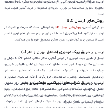
استاندارد کالاها، سلامت محصول را تا زمان تحویل تضمین می‌کند. ارسال سریع،
فرایند خرید از سایت گوشی آنلاین را به‌صورت کامل و با زبانی ساده مطالعه
به‌ویژه تحویل سه‌ساعته در تهران، تجربه‌ای متفاوت از خرید آنلاین ایجاد کرده
نمایند.
است.
روش‌های ارسال کالا
در گوشی آنلاین،
روش‌های ارسال کالا
به گونه‌ای است که سرعت و امنیت در
اولویت قرار گیرد.
امکان تحویل 3 ساعته
در تهران برای سفارش‌های فوری فراهم
است تا مشتریان در کوتاه‌ترین زمان ممکن محصول خود را دریافت کنند.
ارسال از طریق پیک موتوری (مناطق تهران و اطراف)
ارسال از طریق پیک موتوری در گوشی آنلاین شامل تمامی مناطق ۲۲گانه تهران و
همچنین مناطق حومه شهر است. مناطق تحت پوشش شامل باقرشهر، شهرری،
چهاردانگه، شهرقدس، کهریزک، اسلامشهر، پاکدشت، نسیم‌شهر، باغستان،
رباط‌کریم، نصیرشهر، ورامین، شاهدشهر، فرون‌آباد، قرچک، صالحیه، شهریار و
ارسال از طریق شرکت‌های تیپاکس، ماهکس و چاپار
اندیشه می‌شود.
سفارش‌های ثبت‌شده در روزهای کاری همان روز تحویل
ارسال از طریق شرکت‌های تیپاکس، ماهکس و چاپار برای شهرهای تحت
داده می‌شوند
و ارائه کارت شناسایی هنگام دریافت کالا الزامی است. در صورتی
پوشش این شرکت‌ها فراهم است. سفارش‌هایی که بین ساعت ۱۰ تا ۱۵ در
که پلمپ بسته مخدوش یا آسیب دیده باشد، از دریافت آن خودداری کرده و
روزهای کاری ثبت شوند، همان روز به شرکت ارسال تحویل داده می‌شوند.
سریعاً با پشتیبانی تماس بگیرید.
هزینه ارسال بر اساس وزن، مسافت و ارزش مرسوله محاسبه شده و لینک