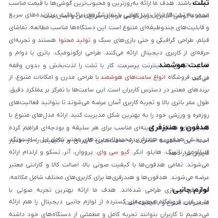
تبلت
داشته باشند. هدف ما ارائه به‌روزترین و محبوب‌ترین گوشی‌ها با قیمت مناسب
مجموعه تبلت‌ها شامل مدل‌هایی با نمایشگرهای باکیفیت، پردازنده‌های سریع
است. با گوشی آنلاین، خرید گوشی موبایل سریع، امن و آسان است.
و قابلیت‌های چندوظیفه‌ای متنوع است. این دستگاه‌ها مناسب مطالعه، تماشای
فیلم، طراحی گرافیکی و حتی بازی‌های سبک و
تولید محتوا
هستند و تجربه‌ای
حرفه‌ای از کاربری دیجیتال ارائه می‌کنند. طراحی ارگونومیک، باتری با دوام و
ساعت هوشمند
قابلیت اتصال به اینترنت پرسرعت، کار با تبلت را لذت‌بخش و بدون وقفه
در این فروشگاه
انواع ساعت‌های هوشمند
با طراحی مدرن و امکانات متنوع، از
می‌کند.
برندهای معتبر در دسترس کاربران است. این ساعت‌ها با تمرکز بر عملکرد دقیق،
طول عمر باتری بالا و تجربه کاربری آسان عرضه می‌شوند تا بتوانید فعالیت‌های
روزمره و ورزشی خود را به بهترین شکل مدیریت کنید. ارائه مدل‌های متنوع با
هدفون و هندزفری
قابلیت‌های متفاوت، گزینه‌ای مناسب برای هر سلیقه و بودجه‌ای فراهم کرده
در بخش هدفون و هندزفری، محصولات برندهای معتبر شامل اپل، سامسونگ،
است. این مجموعه تلاش دارد ساعت‌هایی کاربردی و باکیفیت را در اختیار
شیائومی، ناتینگ، هایلو، انکر،
کیو سی وای
، پرووان، آنر، تسکو و ارلدام ارائه
کاربران قرار دهد.
می‌شوند. تمامی هدفون‌ها با کیفیت صوتی بالا، اصالت کالا و گارانتی معتبر
عرضه می‌شوند. هدفون‌ها و هندزفری‌ها برای کاربری‌های مختلف شامل مکالمه،
لوازم جانبی
موسیقی و بازی طراحی شده‌اند. هدف ما ارائه بهترین تجربه صوتی با
ما در این فروشگاه مجموعه‌ای گسترده از لوازم جانبی دیجیتال را هم ارائه
محصولات متنوع و باکیفیت است.
می‌دهیم تا کاربران بتوانند تجربه کامل و مطمئنی از دستگاه‌های خود داشته