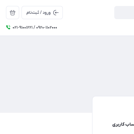
ورود / ثبت‌نام
۰۲۱-91001221 / 0920-1102000
ساب کاربری