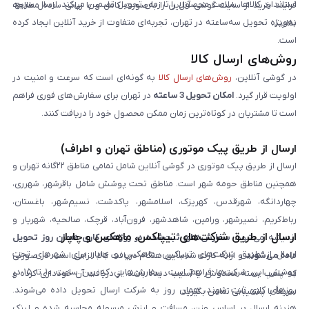
استاندارد کالاها، سلامت محصول را تا زمان تحویل تضمین می‌کند. ارسال سریع،
فرایند خرید از سایت گوشی آنلاین را به‌صورت کامل و با زبانی ساده مطالعه
به‌ویژه تحویل سه‌ساعته در تهران، تجربه‌ای متفاوت از خرید آنلاین ایجاد کرده
نمایند.
است.
روش‌های ارسال کالا
در گوشی آنلاین،
روش‌های ارسال کالا
به گونه‌ای است که سرعت و امنیت در
اولویت قرار گیرد.
امکان تحویل 3 ساعته
در تهران برای سفارش‌های فوری فراهم
است تا مشتریان در کوتاه‌ترین زمان ممکن محصول خود را دریافت کنند.
ارسال از طریق پیک موتوری (مناطق تهران و اطراف)
ارسال از طریق پیک موتوری در گوشی آنلاین شامل تمامی مناطق ۲۲گانه تهران و
همچنین مناطق حومه شهر است. مناطق تحت پوشش شامل باقرشهر، شهرری،
چهاردانگه، شهرقدس، کهریزک، اسلامشهر، پاکدشت، نسیم‌شهر، باغستان،
رباط‌کریم، نصیرشهر، ورامین، شاهدشهر، فرون‌آباد، قرچک، صالحیه، شهریار و
ارسال از طریق شرکت‌های تیپاکس، ماهکس و چاپار
اندیشه می‌شود.
سفارش‌های ثبت‌شده در روزهای کاری همان روز تحویل
ارسال از طریق شرکت‌های تیپاکس، ماهکس و چاپار برای شهرهای تحت
داده می‌شوند
و ارائه کارت شناسایی هنگام دریافت کالا الزامی است. در صورتی
پوشش این شرکت‌ها فراهم است. سفارش‌هایی که بین ساعت ۱۰ تا ۱۵ در
که پلمپ بسته مخدوش یا آسیب دیده باشد، از دریافت آن خودداری کرده و
روزهای کاری ثبت شوند، همان روز به شرکت ارسال تحویل داده می‌شوند.
سریعاً با پشتیبانی تماس بگیرید.
هزینه ارسال بر اساس وزن، مسافت و ارزش مرسوله محاسبه شده و لینک