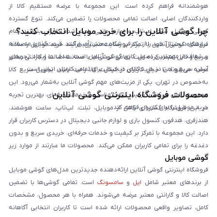
هوشمندانه فراهم کرده است. این مجموعه با عرضه مستقیم کالا از
واردکنندگان اصلی، اصالت تمامی محصولات را تضمین می‌کند. تنوع گسترده
چرا گوشی آنلاین را برای خرید موبایل انتخاب کنید؟
گوشی موبایل، تبلت، لپ‌تاپ و لوازم جانبی باعث شده کاربران بتوانند تمام
نیازهای دیجیتال خود را از یک فروشگاه معتبر تأمین کنند. قیمت‌گذاری منصفانه
فروشگاه گوشی آنلاین با تمرکز بر رضایت مشتری، فرآیند خرید موبایل را ساده،
و شفاف از مهم‌ترین اصول کاری گوشی آنلاین است. هدف ما ایجاد تجربه‌ای
سریع و قابل اعتماد کرده است. تمامی گوشی‌ها با ضمانت اصالت و گارانتی معتبر
آسان، سریع و امن در خرید کالای دیجیتال برای تمامی کاربران ایرانی است.
عرضه می‌شوند تا خیال کاربران از کیفیت کالا راحت باشد. تحویل سریع کالا
به‌خصوص در تهران، یکی از مزیت‌های مهم گوشی آنلاین به‌شمار می‌رود. این
محصولات فروشگاه اینترنتی گوشی آنلاین
مجموعه تلاش می‌کند با ترکیب قیمت مناسب و خدمات حرفه‌ای، بهترین تجربه
خرید موبایل را برای کاربران فراهم کند.
در این فروشگاه گستره‌ای کامل از موبایل، تبلت، لپ‌تاپ، ساعت هوشمند،
هندزفری، هدفون، کنسول بازی و لوازم جانبی دیجیتال در دسترس کاربران قرار
دارد. این مجموعه با تمرکز بر کیفیت و خدمات حرفه‌ای، خریدی سریع و بدون
دغدغه را برای تمامی کاربران ممکن می‌کند. محصولات ما عبارتند از موارد زیر
گوشی موبایل
است:
فروشگاه اینترنتی گوشی آنلاین ارائه‌دهنده جدیدترین مدل‌های گوشی موبایل
از برندهای معتبر شامل
اپل
و
سامسونگ
است. تمامی گوشی‌ها با تضمین
اصالت کالا و گارانتی معتبر عرضه می‌شوند. همراه با هر محصول، مشخصات
کامل، تصاویر واقعی محصولات ارائه شده است تا کاربران انتخابی آگاهانه