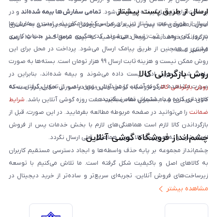
ارسال از طریق پست پیشتاز
پرداخت برای تحویل‌گیرنده ارسال می‌شود.
تمامی سفارش‌ها بیمه شده‌اند
و در
ارسال از طریق پست پیشتاز نیز برای سراسر کشور امکان‌پذیر است و سفارش‌ها
صورت مفقودی کالا، پس از تایید شرکت حمل‌ونقل، هزینه پرداختی به مشتری
در روز کاری بعد از ثبت، ارسال می‌شوند. کد رهگیری مرسوله در حساب کاربری
بازگردانده خواهد شد. توجه داشته باشید که بیمه شامل کسر ۱۰ تا ۱۵ درصد
مشتری و همچنین از طریق پیامک ارسال می‌شود. پرداخت در محل برای این
فرانشیز است.
روش ممکن نیست و هزینه ثابت ارسال ۹۹ هزار تومان است. بسته‌ها به صورت
روش بازگردانی کالا
پلمپ شده تحویل اداره پست داده می‌شوند و بیمه شده‌اند، بنابراین در
صورت مشاهده هرگونه آسیب یا مخدوش بودن پلمپ، از تحویل گرفتن بسته
روش بازگردانی کالا
در فروشگاه گوشی آنلاین تنها در صورتی امکان‌پذیر است که
خودداری کرده و با پشتیبانی تماس بگیرید.
کالای خریداری شده مشمول مفاد ضمانت هفت روزه گوشی آنلاین باشد.
شرایط
ضمانت
را می‌توانید در صفحه مربوطه مطالعه بفرمایید. در این صورت، قبل از
بازگرداندن کالا لازم است هماهنگی‌های لازم با بخش خدمات پس از فروش
چشم‌انداز فروشگاه گوشی آنلاین
انجام شود و به هیچ‌وجه کالا بدون هماهنگی قبلی ارسال نگردد.
چشم‌انداز مجموعه بر پایه حذف واسطه‌ها و ایجاد دسترسی مستقیم کاربران
به کالاهای اصل و باکیفیت شکل گرفته است. ما تلاش می‌کنیم با توسعه
زیرساخت‌های فروش آنلاین، تجربه‌ای سریع‌تر و ساده‌تر از خرید دیجیتال در
مشاهده بیشتر
ایران ارائه دهیم. تبدیل‌شدن به مرجعی قابل اعتماد برای خرید کالای دیجیتال،
یکی از اهداف اصلی این مجموعه است. تمرکز بر رضایت مشتری، نوآوری در
خدمات و به‌روزرسانی مداوم محصولات، مسیر ما را روشن‌تر می‌کند. ما باور