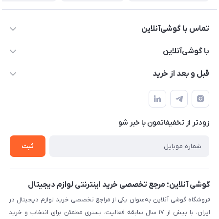
تماس با گوشی‌آنلاین
۰۲۱91001221
با گوشی‌آنلاین
info@gooshi.online
درباره ما
قبل و بعد از خرید
تهران، خیابان جمهوری، پاساژعلاءالدین، طبقه پنجم، واحد 564
تماس با ما
نحوه خرید از گوشی آنلاین
حساب کاربری
شرایط ضمانت هفت روزه
حریم خصوصی
زودتر از تخفیفاتمون با خبر شو
روش ارسال کالا در گوشی آنلاین
خرید سازمانی
روش بازگردانی کالا
ثبت
لیست محصولات
پرسش‌های متداول
بلاگ
گوشی آنلاین؛ مرجع تخصصی خرید اینترنتی لوازم دیجیتال
فروشگاه گوشی آنلاین به‌عنوان یکی از مراجع تخصصی خرید لوازم دیجیتال در
ایران، با بیش از ۱۷ سال سابقه فعالیت، بستری مطمئن برای انتخاب و خرید