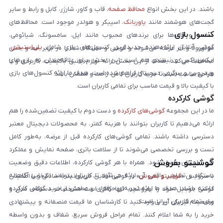
باشند. در این بخش انواع
محافظ صفحه
، قاب و کاور، شارژر، کابل و رابط و سایر
گجت‌های هوشمند مانند
پاوربانک
، اسپیکر و هولدر موجود است. محافظ‌های
کنسول بازی
صفحه و قاب‌ها برای برندهای محبوب مانند اپل، سامسونگ، شیائومی،
گوشی آنلاین ارائه‌دهنده جدیدترین کنسول‌های بازی شامل
پلی‌استیشن
،
موتورولا و آنر عرضه می‌شوند و گوشی و دستگاه شما را در برابر خط و خش
ایکس‌باکس و نینتندو هم است. این بخش برای علاقه‌مندان به بازی‌های
محافظت می‌کنند. هدف از این بخش ارائه لوازم جانبی باکیفیت، کاربردی و با
ویدیویی و سرگرمی دیجیتال فراهم شده است. هدف ما ارائه کنسول‌های بازی
طراحی مناسب است تا خرید کاربران کامل، راحت و مطمئن باشد.
با کیفیت بالا و قیمت مناسب برای تمامی کاربران است.
گوشی کارکرده
ما در این مجموعه
گوشی‌های کارکرده
و دست دوم با کیفیت تضمین‌شده را هم
ارائه می‌دهیم تا کاربران بتوانند با هزینه کمتر، به محصولات دیجیتال معتبر
دسترسی داشته باشند. تمامی گوشی‌های کارکرده قبل از عرضه، به‌طور کامل
تست و بررسی تخصصی می‌شوند تا از سلامت باتری، صفحه نمایش و عملکرد
گوشیتو بفروش
فنی اطمینان حاصل شود. همراه با هر گوشی کارکرده، اطلاعات دقیق وضعیت
دستگاه و تصاویر واقعی آن ارائه می‌شود تا کاربران بتوانند انتخابی آگاهانه
با سرویس «
گوشیتو بفروش
» در گوشی آنلاین، می‌توانید به‌سادگی و با اطمینان
داشته باشند. هدف ما ارائه تجربه‌ای حرفه‌ای و مطمئن از خرید گوشی کارکرده
گوشی موبایل خود را بفروشید. تنها کافی است مشخصات دستگاه، مدل و
برای تمام کاربران ایرانی است.
وضعیت فیزیکی آن را وارد کنید تا کارشناسان ما قیمت منصفانه و پیشنهادی
خرید را به شما اعلام کنند. تمام مراحل فروش سریع، شفاف و بدون واسطه