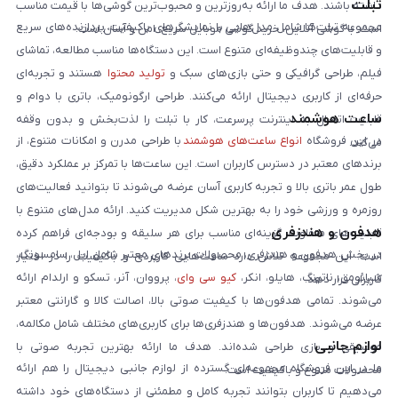
تبلت
داشته باشند. هدف ما ارائه به‌روزترین و محبوب‌ترین گوشی‌ها با قیمت مناسب
مجموعه تبلت‌ها شامل مدل‌هایی با نمایشگرهای باکیفیت، پردازنده‌های سریع
است. با گوشی آنلاین، خرید گوشی موبایل سریع، امن و آسان است.
و قابلیت‌های چندوظیفه‌ای متنوع است. این دستگاه‌ها مناسب مطالعه، تماشای
فیلم، طراحی گرافیکی و حتی بازی‌های سبک و
تولید محتوا
هستند و تجربه‌ای
حرفه‌ای از کاربری دیجیتال ارائه می‌کنند. طراحی ارگونومیک، باتری با دوام و
ساعت هوشمند
قابلیت اتصال به اینترنت پرسرعت، کار با تبلت را لذت‌بخش و بدون وقفه
در این فروشگاه
انواع ساعت‌های هوشمند
با طراحی مدرن و امکانات متنوع، از
می‌کند.
برندهای معتبر در دسترس کاربران است. این ساعت‌ها با تمرکز بر عملکرد دقیق،
طول عمر باتری بالا و تجربه کاربری آسان عرضه می‌شوند تا بتوانید فعالیت‌های
روزمره و ورزشی خود را به بهترین شکل مدیریت کنید. ارائه مدل‌های متنوع با
هدفون و هندزفری
قابلیت‌های متفاوت، گزینه‌ای مناسب برای هر سلیقه و بودجه‌ای فراهم کرده
در بخش هدفون و هندزفری، محصولات برندهای معتبر شامل اپل، سامسونگ،
است. این مجموعه تلاش دارد ساعت‌هایی کاربردی و باکیفیت را در اختیار
شیائومی، ناتینگ، هایلو، انکر،
کیو سی وای
، پرووان، آنر، تسکو و ارلدام ارائه
کاربران قرار دهد.
می‌شوند. تمامی هدفون‌ها با کیفیت صوتی بالا، اصالت کالا و گارانتی معتبر
عرضه می‌شوند. هدفون‌ها و هندزفری‌ها برای کاربری‌های مختلف شامل مکالمه،
لوازم جانبی
موسیقی و بازی طراحی شده‌اند. هدف ما ارائه بهترین تجربه صوتی با
ما در این فروشگاه مجموعه‌ای گسترده از لوازم جانبی دیجیتال را هم ارائه
محصولات متنوع و باکیفیت است.
می‌دهیم تا کاربران بتوانند تجربه کامل و مطمئنی از دستگاه‌های خود داشته