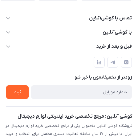
تماس با گوشی‌آنلاین
۰۲۱91001221
با گوشی‌آنلاین
info@gooshi.online
درباره ما
قبل و بعد از خرید
تهران، خیابان جمهوری، پاساژعلاءالدین، طبقه پنجم، واحد 564
تماس با ما
نحوه خرید از گوشی آنلاین
حساب کاربری
شرایط ضمانت هفت روزه
حریم خصوصی
زودتر از تخفیفاتمون با خبر شو
روش ارسال کالا در گوشی آنلاین
خرید سازمانی
روش بازگردانی کالا
ثبت
لیست محصولات
پرسش‌های متداول
بلاگ
گوشی آنلاین؛ مرجع تخصصی خرید اینترنتی لوازم دیجیتال
فروشگاه گوشی آنلاین به‌عنوان یکی از مراجع تخصصی خرید لوازم دیجیتال در
ایران، با بیش از ۱۷ سال سابقه فعالیت، بستری مطمئن برای انتخاب و خرید