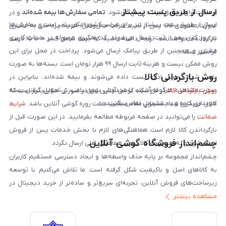
ارسال از طریق پست پیشتاز
پرداخت برای تحویل‌گیرنده ارسال می‌شود.
تمامی سفارش‌ها بیمه شده‌اند
و در
ارسال از طریق پست پیشتاز نیز برای سراسر کشور امکان‌پذیر است و سفارش‌ها
صورت مفقودی کالا، پس از تایید شرکت حمل‌ونقل، هزینه پرداختی به مشتری
در روز کاری بعد از ثبت، ارسال می‌شوند. کد رهگیری مرسوله در حساب کاربری
بازگردانده خواهد شد. توجه داشته باشید که بیمه شامل کسر ۱۰ تا ۱۵ درصد
مشتری و همچنین از طریق پیامک ارسال می‌شود. پرداخت در محل برای این
فرانشیز است.
روش ممکن نیست و هزینه ثابت ارسال ۹۹ هزار تومان است. بسته‌ها به صورت
روش بازگردانی کالا
پلمپ شده تحویل اداره پست داده می‌شوند و بیمه شده‌اند، بنابراین در
صورت مشاهده هرگونه آسیب یا مخدوش بودن پلمپ، از تحویل گرفتن بسته
روش بازگردانی کالا
در فروشگاه گوشی آنلاین تنها در صورتی امکان‌پذیر است که
خودداری کرده و با پشتیبانی تماس بگیرید.
کالای خریداری شده مشمول مفاد ضمانت هفت روزه گوشی آنلاین باشد.
شرایط
ضمانت
را می‌توانید در صفحه مربوطه مطالعه بفرمایید. در این صورت، قبل از
بازگرداندن کالا لازم است هماهنگی‌های لازم با بخش خدمات پس از فروش
چشم‌انداز فروشگاه گوشی آنلاین
انجام شود و به هیچ‌وجه کالا بدون هماهنگی قبلی ارسال نگردد.
چشم‌انداز مجموعه بر پایه حذف واسطه‌ها و ایجاد دسترسی مستقیم کاربران
به کالاهای اصل و باکیفیت شکل گرفته است. ما تلاش می‌کنیم با توسعه
زیرساخت‌های فروش آنلاین، تجربه‌ای سریع‌تر و ساده‌تر از خرید دیجیتال در
مشاهده بیشتر
ایران ارائه دهیم. تبدیل‌شدن به مرجعی قابل اعتماد برای خرید کالای دیجیتال،
یکی از اهداف اصلی این مجموعه است. تمرکز بر رضایت مشتری، نوآوری در
خدمات و به‌روزرسانی مداوم محصولات، مسیر ما را روشن‌تر می‌کند. ما باور