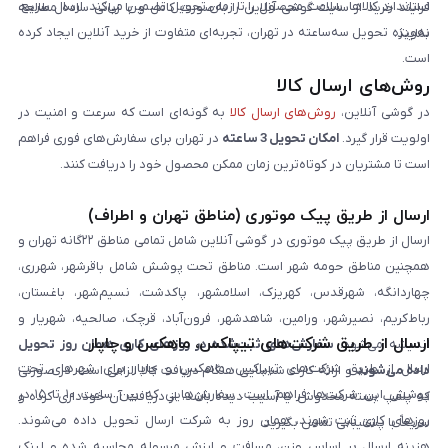
استاندارد کالاها، سلامت محصول را تا زمان تحویل تضمین می‌کند. ارسال سریع،
فرایند خرید از سایت گوشی آنلاین را به‌صورت کامل و با زبانی ساده مطالعه
به‌ویژه تحویل سه‌ساعته در تهران، تجربه‌ای متفاوت از خرید آنلاین ایجاد کرده
نمایند.
است.
روش‌های ارسال کالا
در گوشی آنلاین،
روش‌های ارسال کالا
به گونه‌ای است که سرعت و امنیت در
اولویت قرار گیرد.
امکان تحویل 3 ساعته
در تهران برای سفارش‌های فوری فراهم
است تا مشتریان در کوتاه‌ترین زمان ممکن محصول خود را دریافت کنند.
ارسال از طریق پیک موتوری (مناطق تهران و اطراف)
ارسال از طریق پیک موتوری در گوشی آنلاین شامل تمامی مناطق ۲۲گانه تهران و
همچنین مناطق حومه شهر است. مناطق تحت پوشش شامل باقرشهر، شهرری،
چهاردانگه، شهرقدس، کهریزک، اسلامشهر، پاکدشت، نسیم‌شهر، باغستان،
رباط‌کریم، نصیرشهر، ورامین، شاهدشهر، فرون‌آباد، قرچک، صالحیه، شهریار و
ارسال از طریق شرکت‌های تیپاکس، ماهکس و چاپار
اندیشه می‌شود.
سفارش‌های ثبت‌شده در روزهای کاری همان روز تحویل
ارسال از طریق شرکت‌های تیپاکس، ماهکس و چاپار برای شهرهای تحت
داده می‌شوند
و ارائه کارت شناسایی هنگام دریافت کالا الزامی است. در صورتی
پوشش این شرکت‌ها فراهم است. سفارش‌هایی که بین ساعت ۱۰ تا ۱۵ در
که پلمپ بسته مخدوش یا آسیب دیده باشد، از دریافت آن خودداری کرده و
روزهای کاری ثبت شوند، همان روز به شرکت ارسال تحویل داده می‌شوند.
سریعاً با پشتیبانی تماس بگیرید.
هزینه ارسال بر اساس وزن، مسافت و ارزش مرسوله محاسبه شده و لینک