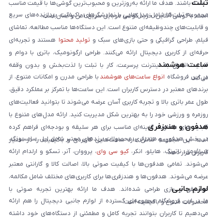
تبلت
داشته باشند. هدف ما ارائه به‌روزترین و محبوب‌ترین گوشی‌ها با قیمت مناسب
مجموعه تبلت‌ها شامل مدل‌هایی با نمایشگرهای باکیفیت، پردازنده‌های سریع
است. با گوشی آنلاین، خرید گوشی موبایل سریع، امن و آسان است.
و قابلیت‌های چندوظیفه‌ای متنوع است. این دستگاه‌ها مناسب مطالعه، تماشای
فیلم، طراحی گرافیکی و حتی بازی‌های سبک و
تولید محتوا
هستند و تجربه‌ای
حرفه‌ای از کاربری دیجیتال ارائه می‌کنند. طراحی ارگونومیک، باتری با دوام و
ساعت هوشمند
قابلیت اتصال به اینترنت پرسرعت، کار با تبلت را لذت‌بخش و بدون وقفه
در این فروشگاه
انواع ساعت‌های هوشمند
با طراحی مدرن و امکانات متنوع، از
می‌کند.
برندهای معتبر در دسترس کاربران است. این ساعت‌ها با تمرکز بر عملکرد دقیق،
طول عمر باتری بالا و تجربه کاربری آسان عرضه می‌شوند تا بتوانید فعالیت‌های
روزمره و ورزشی خود را به بهترین شکل مدیریت کنید. ارائه مدل‌های متنوع با
هدفون و هندزفری
قابلیت‌های متفاوت، گزینه‌ای مناسب برای هر سلیقه و بودجه‌ای فراهم کرده
در بخش هدفون و هندزفری، محصولات برندهای معتبر شامل اپل، سامسونگ،
است. این مجموعه تلاش دارد ساعت‌هایی کاربردی و باکیفیت را در اختیار
شیائومی، ناتینگ، هایلو، انکر،
کیو سی وای
، پرووان، آنر، تسکو و ارلدام ارائه
کاربران قرار دهد.
می‌شوند. تمامی هدفون‌ها با کیفیت صوتی بالا، اصالت کالا و گارانتی معتبر
عرضه می‌شوند. هدفون‌ها و هندزفری‌ها برای کاربری‌های مختلف شامل مکالمه،
لوازم جانبی
موسیقی و بازی طراحی شده‌اند. هدف ما ارائه بهترین تجربه صوتی با
ما در این فروشگاه مجموعه‌ای گسترده از لوازم جانبی دیجیتال را هم ارائه
محصولات متنوع و باکیفیت است.
می‌دهیم تا کاربران بتوانند تجربه کامل و مطمئنی از دستگاه‌های خود داشته