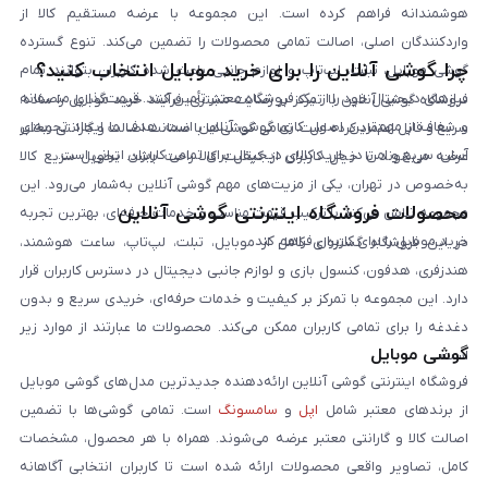
هوشمندانه فراهم کرده است. این مجموعه با عرضه مستقیم کالا از
واردکنندگان اصلی، اصالت تمامی محصولات را تضمین می‌کند. تنوع گسترده
چرا گوشی آنلاین را برای خرید موبایل انتخاب کنید؟
گوشی موبایل، تبلت، لپ‌تاپ و لوازم جانبی باعث شده کاربران بتوانند تمام
نیازهای دیجیتال خود را از یک فروشگاه معتبر تأمین کنند. قیمت‌گذاری منصفانه
فروشگاه گوشی آنلاین با تمرکز بر رضایت مشتری، فرآیند خرید موبایل را ساده،
و شفاف از مهم‌ترین اصول کاری گوشی آنلاین است. هدف ما ایجاد تجربه‌ای
سریع و قابل اعتماد کرده است. تمامی گوشی‌ها با ضمانت اصالت و گارانتی معتبر
آسان، سریع و امن در خرید کالای دیجیتال برای تمامی کاربران ایرانی است.
عرضه می‌شوند تا خیال کاربران از کیفیت کالا راحت باشد. تحویل سریع کالا
به‌خصوص در تهران، یکی از مزیت‌های مهم گوشی آنلاین به‌شمار می‌رود. این
محصولات فروشگاه اینترنتی گوشی آنلاین
مجموعه تلاش می‌کند با ترکیب قیمت مناسب و خدمات حرفه‌ای، بهترین تجربه
خرید موبایل را برای کاربران فراهم کند.
در این فروشگاه گستره‌ای کامل از موبایل، تبلت، لپ‌تاپ، ساعت هوشمند،
هندزفری، هدفون، کنسول بازی و لوازم جانبی دیجیتال در دسترس کاربران قرار
دارد. این مجموعه با تمرکز بر کیفیت و خدمات حرفه‌ای، خریدی سریع و بدون
دغدغه را برای تمامی کاربران ممکن می‌کند. محصولات ما عبارتند از موارد زیر
گوشی موبایل
است:
فروشگاه اینترنتی گوشی آنلاین ارائه‌دهنده جدیدترین مدل‌های گوشی موبایل
از برندهای معتبر شامل
اپل
و
سامسونگ
است. تمامی گوشی‌ها با تضمین
اصالت کالا و گارانتی معتبر عرضه می‌شوند. همراه با هر محصول، مشخصات
کامل، تصاویر واقعی محصولات ارائه شده است تا کاربران انتخابی آگاهانه