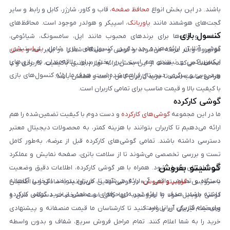
باشند. در این بخش انواع
محافظ صفحه
، قاب و کاور، شارژر، کابل و رابط و سایر
گجت‌های هوشمند مانند
پاوربانک
، اسپیکر و هولدر موجود است. محافظ‌های
کنسول بازی
صفحه و قاب‌ها برای برندهای محبوب مانند اپل، سامسونگ، شیائومی،
گوشی آنلاین ارائه‌دهنده جدیدترین کنسول‌های بازی شامل
پلی‌استیشن
،
موتورولا و آنر عرضه می‌شوند و گوشی و دستگاه شما را در برابر خط و خش
ایکس‌باکس و نینتندو هم است. این بخش برای علاقه‌مندان به بازی‌های
محافظت می‌کنند. هدف از این بخش ارائه لوازم جانبی باکیفیت، کاربردی و با
ویدیویی و سرگرمی دیجیتال فراهم شده است. هدف ما ارائه کنسول‌های بازی
طراحی مناسب است تا خرید کاربران کامل، راحت و مطمئن باشد.
با کیفیت بالا و قیمت مناسب برای تمامی کاربران است.
گوشی کارکرده
ما در این مجموعه
گوشی‌های کارکرده
و دست دوم با کیفیت تضمین‌شده را هم
ارائه می‌دهیم تا کاربران بتوانند با هزینه کمتر، به محصولات دیجیتال معتبر
دسترسی داشته باشند. تمامی گوشی‌های کارکرده قبل از عرضه، به‌طور کامل
تست و بررسی تخصصی می‌شوند تا از سلامت باتری، صفحه نمایش و عملکرد
گوشیتو بفروش
فنی اطمینان حاصل شود. همراه با هر گوشی کارکرده، اطلاعات دقیق وضعیت
دستگاه و تصاویر واقعی آن ارائه می‌شود تا کاربران بتوانند انتخابی آگاهانه
با سرویس «
گوشیتو بفروش
» در گوشی آنلاین، می‌توانید به‌سادگی و با اطمینان
داشته باشند. هدف ما ارائه تجربه‌ای حرفه‌ای و مطمئن از خرید گوشی کارکرده
گوشی موبایل خود را بفروشید. تنها کافی است مشخصات دستگاه، مدل و
برای تمام کاربران ایرانی است.
وضعیت فیزیکی آن را وارد کنید تا کارشناسان ما قیمت منصفانه و پیشنهادی
خرید را به شما اعلام کنند. تمام مراحل فروش سریع، شفاف و بدون واسطه