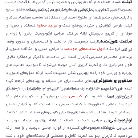
تبلت
داشته باشند. هدف ما ارائه به‌روزترین و محبوب‌ترین گوشی‌ها با قیمت مناسب
مجموعه تبلت‌ها شامل مدل‌هایی با نمایشگرهای باکیفیت، پردازنده‌های سریع
است. با گوشی آنلاین، خرید گوشی موبایل سریع، امن و آسان است.
و قابلیت‌های چندوظیفه‌ای متنوع است. این دستگاه‌ها مناسب مطالعه، تماشای
فیلم، طراحی گرافیکی و حتی بازی‌های سبک و
تولید محتوا
هستند و تجربه‌ای
حرفه‌ای از کاربری دیجیتال ارائه می‌کنند. طراحی ارگونومیک، باتری با دوام و
ساعت هوشمند
قابلیت اتصال به اینترنت پرسرعت، کار با تبلت را لذت‌بخش و بدون وقفه
در این فروشگاه
انواع ساعت‌های هوشمند
با طراحی مدرن و امکانات متنوع، از
می‌کند.
برندهای معتبر در دسترس کاربران است. این ساعت‌ها با تمرکز بر عملکرد دقیق،
طول عمر باتری بالا و تجربه کاربری آسان عرضه می‌شوند تا بتوانید فعالیت‌های
روزمره و ورزشی خود را به بهترین شکل مدیریت کنید. ارائه مدل‌های متنوع با
هدفون و هندزفری
قابلیت‌های متفاوت، گزینه‌ای مناسب برای هر سلیقه و بودجه‌ای فراهم کرده
در بخش هدفون و هندزفری، محصولات برندهای معتبر شامل اپل، سامسونگ،
است. این مجموعه تلاش دارد ساعت‌هایی کاربردی و باکیفیت را در اختیار
شیائومی، ناتینگ، هایلو، انکر،
کیو سی وای
، پرووان، آنر، تسکو و ارلدام ارائه
کاربران قرار دهد.
می‌شوند. تمامی هدفون‌ها با کیفیت صوتی بالا، اصالت کالا و گارانتی معتبر
عرضه می‌شوند. هدفون‌ها و هندزفری‌ها برای کاربری‌های مختلف شامل مکالمه،
لوازم جانبی
موسیقی و بازی طراحی شده‌اند. هدف ما ارائه بهترین تجربه صوتی با
ما در این فروشگاه مجموعه‌ای گسترده از لوازم جانبی دیجیتال را هم ارائه
محصولات متنوع و باکیفیت است.
می‌دهیم تا کاربران بتوانند تجربه کامل و مطمئنی از دستگاه‌های خود داشته