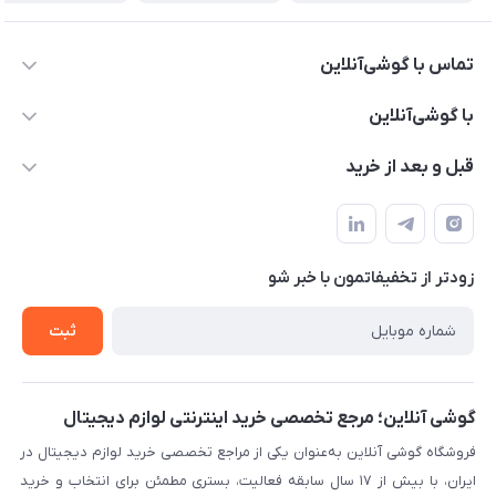
تماس با گوشی‌آنلاین
۰۲۱91001221
با گوشی‌آنلاین
info@gooshi.online
درباره ما
قبل و بعد از خرید
تهران، خیابان جمهوری، پاساژعلاءالدین، طبقه پنجم، واحد 564
تماس با ما
نحوه خرید از گوشی آنلاین
حساب کاربری
شرایط ضمانت هفت روزه
حریم خصوصی
زودتر از تخفیفاتمون با خبر شو
روش ارسال کالا در گوشی آنلاین
خرید سازمانی
روش بازگردانی کالا
ثبت
لیست محصولات
پرسش‌های متداول
بلاگ
گوشی آنلاین؛ مرجع تخصصی خرید اینترنتی لوازم دیجیتال
فروشگاه گوشی آنلاین به‌عنوان یکی از مراجع تخصصی خرید لوازم دیجیتال در
ایران، با بیش از ۱۷ سال سابقه فعالیت، بستری مطمئن برای انتخاب و خرید