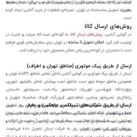
استاندارد کالاها، سلامت محصول را تا زمان تحویل تضمین می‌کند. ارسال سریع،
فرایند خرید از سایت گوشی آنلاین را به‌صورت کامل و با زبانی ساده مطالعه
به‌ویژه تحویل سه‌ساعته در تهران، تجربه‌ای متفاوت از خرید آنلاین ایجاد کرده
نمایند.
است.
روش‌های ارسال کالا
در گوشی آنلاین،
روش‌های ارسال کالا
به گونه‌ای است که سرعت و امنیت در
اولویت قرار گیرد.
امکان تحویل 3 ساعته
در تهران برای سفارش‌های فوری فراهم
است تا مشتریان در کوتاه‌ترین زمان ممکن محصول خود را دریافت کنند.
ارسال از طریق پیک موتوری (مناطق تهران و اطراف)
ارسال از طریق پیک موتوری در گوشی آنلاین شامل تمامی مناطق ۲۲گانه تهران و
همچنین مناطق حومه شهر است. مناطق تحت پوشش شامل باقرشهر، شهرری،
چهاردانگه، شهرقدس، کهریزک، اسلامشهر، پاکدشت، نسیم‌شهر، باغستان،
رباط‌کریم، نصیرشهر، ورامین، شاهدشهر، فرون‌آباد، قرچک، صالحیه، شهریار و
ارسال از طریق شرکت‌های تیپاکس، ماهکس و چاپار
اندیشه می‌شود.
سفارش‌های ثبت‌شده در روزهای کاری همان روز تحویل
ارسال از طریق شرکت‌های تیپاکس، ماهکس و چاپار برای شهرهای تحت
داده می‌شوند
و ارائه کارت شناسایی هنگام دریافت کالا الزامی است. در صورتی
پوشش این شرکت‌ها فراهم است. سفارش‌هایی که بین ساعت ۱۰ تا ۱۵ در
که پلمپ بسته مخدوش یا آسیب دیده باشد، از دریافت آن خودداری کرده و
روزهای کاری ثبت شوند، همان روز به شرکت ارسال تحویل داده می‌شوند.
سریعاً با پشتیبانی تماس بگیرید.
هزینه ارسال بر اساس وزن، مسافت و ارزش مرسوله محاسبه شده و لینک