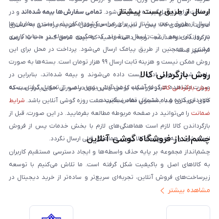
ارسال از طریق پست پیشتاز
پرداخت برای تحویل‌گیرنده ارسال می‌شود.
تمامی سفارش‌ها بیمه شده‌اند
و در
ارسال از طریق پست پیشتاز نیز برای سراسر کشور امکان‌پذیر است و سفارش‌ها
صورت مفقودی کالا، پس از تایید شرکت حمل‌ونقل، هزینه پرداختی به مشتری
در روز کاری بعد از ثبت، ارسال می‌شوند. کد رهگیری مرسوله در حساب کاربری
بازگردانده خواهد شد. توجه داشته باشید که بیمه شامل کسر ۱۰ تا ۱۵ درصد
مشتری و همچنین از طریق پیامک ارسال می‌شود. پرداخت در محل برای این
فرانشیز است.
روش ممکن نیست و هزینه ثابت ارسال ۹۹ هزار تومان است. بسته‌ها به صورت
روش بازگردانی کالا
پلمپ شده تحویل اداره پست داده می‌شوند و بیمه شده‌اند، بنابراین در
صورت مشاهده هرگونه آسیب یا مخدوش بودن پلمپ، از تحویل گرفتن بسته
روش بازگردانی کالا
در فروشگاه گوشی آنلاین تنها در صورتی امکان‌پذیر است که
خودداری کرده و با پشتیبانی تماس بگیرید.
کالای خریداری شده مشمول مفاد ضمانت هفت روزه گوشی آنلاین باشد.
شرایط
ضمانت
را می‌توانید در صفحه مربوطه مطالعه بفرمایید. در این صورت، قبل از
بازگرداندن کالا لازم است هماهنگی‌های لازم با بخش خدمات پس از فروش
چشم‌انداز فروشگاه گوشی آنلاین
انجام شود و به هیچ‌وجه کالا بدون هماهنگی قبلی ارسال نگردد.
چشم‌انداز مجموعه بر پایه حذف واسطه‌ها و ایجاد دسترسی مستقیم کاربران
به کالاهای اصل و باکیفیت شکل گرفته است. ما تلاش می‌کنیم با توسعه
زیرساخت‌های فروش آنلاین، تجربه‌ای سریع‌تر و ساده‌تر از خرید دیجیتال در
مشاهده بیشتر
ایران ارائه دهیم. تبدیل‌شدن به مرجعی قابل اعتماد برای خرید کالای دیجیتال،
یکی از اهداف اصلی این مجموعه است. تمرکز بر رضایت مشتری، نوآوری در
خدمات و به‌روزرسانی مداوم محصولات، مسیر ما را روشن‌تر می‌کند. ما باور