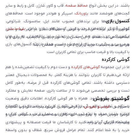
باشند. در این بخش انواع
محافظ صفحه
، قاب و کاور، شارژر، کابل و رابط و سایر
گجت‌های هوشمند مانند
پاوربانک
، اسپیکر و هولدر موجود است. محافظ‌های
کنسول بازی
صفحه و قاب‌ها برای برندهای محبوب مانند اپل، سامسونگ، شیائومی،
گوشی آنلاین ارائه‌دهنده جدیدترین کنسول‌های بازی شامل
پلی‌استیشن
،
موتورولا و آنر عرضه می‌شوند و گوشی و دستگاه شما را در برابر خط و خش
ایکس‌باکس و نینتندو هم است. این بخش برای علاقه‌مندان به بازی‌های
محافظت می‌کنند. هدف از این بخش ارائه لوازم جانبی باکیفیت، کاربردی و با
ویدیویی و سرگرمی دیجیتال فراهم شده است. هدف ما ارائه کنسول‌های بازی
طراحی مناسب است تا خرید کاربران کامل، راحت و مطمئن باشد.
با کیفیت بالا و قیمت مناسب برای تمامی کاربران است.
گوشی کارکرده
ما در این مجموعه
گوشی‌های کارکرده
و دست دوم با کیفیت تضمین‌شده را هم
ارائه می‌دهیم تا کاربران بتوانند با هزینه کمتر، به محصولات دیجیتال معتبر
دسترسی داشته باشند. تمامی گوشی‌های کارکرده قبل از عرضه، به‌طور کامل
تست و بررسی تخصصی می‌شوند تا از سلامت باتری، صفحه نمایش و عملکرد
گوشیتو بفروش
فنی اطمینان حاصل شود. همراه با هر گوشی کارکرده، اطلاعات دقیق وضعیت
دستگاه و تصاویر واقعی آن ارائه می‌شود تا کاربران بتوانند انتخابی آگاهانه
با سرویس «
گوشیتو بفروش
» در گوشی آنلاین، می‌توانید به‌سادگی و با اطمینان
داشته باشند. هدف ما ارائه تجربه‌ای حرفه‌ای و مطمئن از خرید گوشی کارکرده
گوشی موبایل خود را بفروشید. تنها کافی است مشخصات دستگاه، مدل و
برای تمام کاربران ایرانی است.
وضعیت فیزیکی آن را وارد کنید تا کارشناسان ما قیمت منصفانه و پیشنهادی
خرید را به شما اعلام کنند. تمام مراحل فروش سریع، شفاف و بدون واسطه