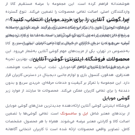
هوشمندانه فراهم کرده است. این مجموعه با عرضه مستقیم کالا از
واردکنندگان اصلی، اصالت تمامی محصولات را تضمین می‌کند. تنوع گسترده
چرا گوشی آنلاین را برای خرید موبایل انتخاب کنید؟
گوشی موبایل، تبلت، لپ‌تاپ و لوازم جانبی باعث شده کاربران بتوانند تمام
نیازهای دیجیتال خود را از یک فروشگاه معتبر تأمین کنند. قیمت‌گذاری منصفانه
فروشگاه گوشی آنلاین با تمرکز بر رضایت مشتری، فرآیند خرید موبایل را ساده،
و شفاف از مهم‌ترین اصول کاری گوشی آنلاین است. هدف ما ایجاد تجربه‌ای
سریع و قابل اعتماد کرده است. تمامی گوشی‌ها با ضمانت اصالت و گارانتی معتبر
آسان، سریع و امن در خرید کالای دیجیتال برای تمامی کاربران ایرانی است.
عرضه می‌شوند تا خیال کاربران از کیفیت کالا راحت باشد. تحویل سریع کالا
به‌خصوص در تهران، یکی از مزیت‌های مهم گوشی آنلاین به‌شمار می‌رود. این
محصولات فروشگاه اینترنتی گوشی آنلاین
مجموعه تلاش می‌کند با ترکیب قیمت مناسب و خدمات حرفه‌ای، بهترین تجربه
خرید موبایل را برای کاربران فراهم کند.
در این فروشگاه گستره‌ای کامل از موبایل، تبلت، لپ‌تاپ، ساعت هوشمند،
هندزفری، هدفون، کنسول بازی و لوازم جانبی دیجیتال در دسترس کاربران قرار
دارد. این مجموعه با تمرکز بر کیفیت و خدمات حرفه‌ای، خریدی سریع و بدون
دغدغه را برای تمامی کاربران ممکن می‌کند. محصولات ما عبارتند از موارد زیر
گوشی موبایل
است:
فروشگاه اینترنتی گوشی آنلاین ارائه‌دهنده جدیدترین مدل‌های گوشی موبایل
از برندهای معتبر شامل
اپل
و
سامسونگ
است. تمامی گوشی‌ها با تضمین
اصالت کالا و گارانتی معتبر عرضه می‌شوند. همراه با هر محصول، مشخصات
کامل، تصاویر واقعی محصولات ارائه شده است تا کاربران انتخابی آگاهانه