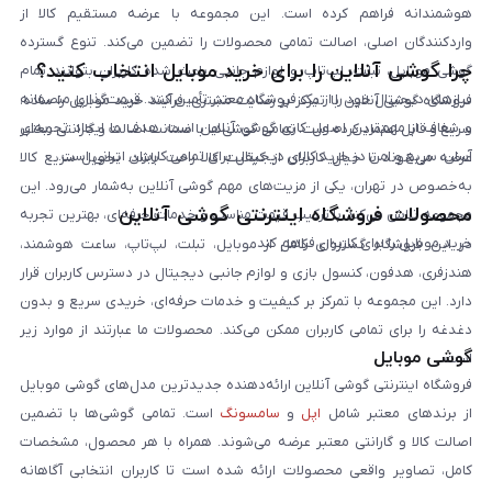
هوشمندانه فراهم کرده است. این مجموعه با عرضه مستقیم کالا از
واردکنندگان اصلی، اصالت تمامی محصولات را تضمین می‌کند. تنوع گسترده
چرا گوشی آنلاین را برای خرید موبایل انتخاب کنید؟
گوشی موبایل، تبلت، لپ‌تاپ و لوازم جانبی باعث شده کاربران بتوانند تمام
نیازهای دیجیتال خود را از یک فروشگاه معتبر تأمین کنند. قیمت‌گذاری منصفانه
فروشگاه گوشی آنلاین با تمرکز بر رضایت مشتری، فرآیند خرید موبایل را ساده،
و شفاف از مهم‌ترین اصول کاری گوشی آنلاین است. هدف ما ایجاد تجربه‌ای
سریع و قابل اعتماد کرده است. تمامی گوشی‌ها با ضمانت اصالت و گارانتی معتبر
آسان، سریع و امن در خرید کالای دیجیتال برای تمامی کاربران ایرانی است.
عرضه می‌شوند تا خیال کاربران از کیفیت کالا راحت باشد. تحویل سریع کالا
به‌خصوص در تهران، یکی از مزیت‌های مهم گوشی آنلاین به‌شمار می‌رود. این
محصولات فروشگاه اینترنتی گوشی آنلاین
مجموعه تلاش می‌کند با ترکیب قیمت مناسب و خدمات حرفه‌ای، بهترین تجربه
خرید موبایل را برای کاربران فراهم کند.
در این فروشگاه گستره‌ای کامل از موبایل، تبلت، لپ‌تاپ، ساعت هوشمند،
هندزفری، هدفون، کنسول بازی و لوازم جانبی دیجیتال در دسترس کاربران قرار
دارد. این مجموعه با تمرکز بر کیفیت و خدمات حرفه‌ای، خریدی سریع و بدون
دغدغه را برای تمامی کاربران ممکن می‌کند. محصولات ما عبارتند از موارد زیر
گوشی موبایل
است:
فروشگاه اینترنتی گوشی آنلاین ارائه‌دهنده جدیدترین مدل‌های گوشی موبایل
از برندهای معتبر شامل
اپل
و
سامسونگ
است. تمامی گوشی‌ها با تضمین
اصالت کالا و گارانتی معتبر عرضه می‌شوند. همراه با هر محصول، مشخصات
کامل، تصاویر واقعی محصولات ارائه شده است تا کاربران انتخابی آگاهانه