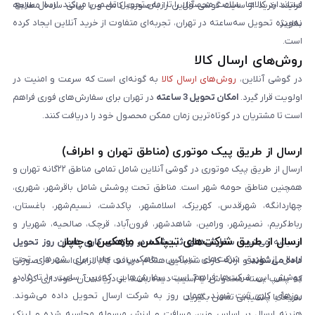
استاندارد کالاها، سلامت محصول را تا زمان تحویل تضمین می‌کند. ارسال سریع،
فرایند خرید از سایت گوشی آنلاین را به‌صورت کامل و با زبانی ساده مطالعه
به‌ویژه تحویل سه‌ساعته در تهران، تجربه‌ای متفاوت از خرید آنلاین ایجاد کرده
نمایند.
است.
روش‌های ارسال کالا
در گوشی آنلاین،
روش‌های ارسال کالا
به گونه‌ای است که سرعت و امنیت در
اولویت قرار گیرد.
امکان تحویل 3 ساعته
در تهران برای سفارش‌های فوری فراهم
است تا مشتریان در کوتاه‌ترین زمان ممکن محصول خود را دریافت کنند.
ارسال از طریق پیک موتوری (مناطق تهران و اطراف)
ارسال از طریق پیک موتوری در گوشی آنلاین شامل تمامی مناطق ۲۲گانه تهران و
همچنین مناطق حومه شهر است. مناطق تحت پوشش شامل باقرشهر، شهرری،
چهاردانگه، شهرقدس، کهریزک، اسلامشهر، پاکدشت، نسیم‌شهر، باغستان،
رباط‌کریم، نصیرشهر، ورامین، شاهدشهر، فرون‌آباد، قرچک، صالحیه، شهریار و
ارسال از طریق شرکت‌های تیپاکس، ماهکس و چاپار
اندیشه می‌شود.
سفارش‌های ثبت‌شده در روزهای کاری همان روز تحویل
ارسال از طریق شرکت‌های تیپاکس، ماهکس و چاپار برای شهرهای تحت
داده می‌شوند
و ارائه کارت شناسایی هنگام دریافت کالا الزامی است. در صورتی
پوشش این شرکت‌ها فراهم است. سفارش‌هایی که بین ساعت ۱۰ تا ۱۵ در
که پلمپ بسته مخدوش یا آسیب دیده باشد، از دریافت آن خودداری کرده و
روزهای کاری ثبت شوند، همان روز به شرکت ارسال تحویل داده می‌شوند.
سریعاً با پشتیبانی تماس بگیرید.
هزینه ارسال بر اساس وزن، مسافت و ارزش مرسوله محاسبه شده و لینک