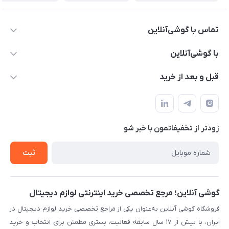
تماس با گوشی‌آنلاین
۰۲۱91001221
با گوشی‌آنلاین
info@gooshi.online
درباره ما
قبل و بعد از خرید
تهران، خیابان جمهوری، پاساژعلاءالدین، طبقه پنجم، واحد 564
تماس با ما
نحوه خرید از گوشی آنلاین
حساب کاربری
شرایط ضمانت هفت روزه
حریم خصوصی
زودتر از تخفیفاتمون با خبر شو
روش ارسال کالا در گوشی آنلاین
خرید سازمانی
روش بازگردانی کالا
ثبت
لیست محصولات
پرسش‌های متداول
بلاگ
گوشی آنلاین؛ مرجع تخصصی خرید اینترنتی لوازم دیجیتال
فروشگاه گوشی آنلاین به‌عنوان یکی از مراجع تخصصی خرید لوازم دیجیتال در
ایران، با بیش از ۱۷ سال سابقه فعالیت، بستری مطمئن برای انتخاب و خرید