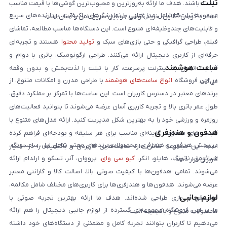
تبلت
داشته باشند. هدف ما ارائه به‌روزترین و محبوب‌ترین گوشی‌ها با قیمت مناسب
مجموعه تبلت‌ها شامل مدل‌هایی با نمایشگرهای باکیفیت، پردازنده‌های سریع
است. با گوشی آنلاین، خرید گوشی موبایل سریع، امن و آسان است.
و قابلیت‌های چندوظیفه‌ای متنوع است. این دستگاه‌ها مناسب مطالعه، تماشای
فیلم، طراحی گرافیکی و حتی بازی‌های سبک و
تولید محتوا
هستند و تجربه‌ای
حرفه‌ای از کاربری دیجیتال ارائه می‌کنند. طراحی ارگونومیک، باتری با دوام و
ساعت هوشمند
قابلیت اتصال به اینترنت پرسرعت، کار با تبلت را لذت‌بخش و بدون وقفه
در این فروشگاه
انواع ساعت‌های هوشمند
با طراحی مدرن و امکانات متنوع، از
می‌کند.
برندهای معتبر در دسترس کاربران است. این ساعت‌ها با تمرکز بر عملکرد دقیق،
طول عمر باتری بالا و تجربه کاربری آسان عرضه می‌شوند تا بتوانید فعالیت‌های
روزمره و ورزشی خود را به بهترین شکل مدیریت کنید. ارائه مدل‌های متنوع با
هدفون و هندزفری
قابلیت‌های متفاوت، گزینه‌ای مناسب برای هر سلیقه و بودجه‌ای فراهم کرده
در بخش هدفون و هندزفری، محصولات برندهای معتبر شامل اپل، سامسونگ،
است. این مجموعه تلاش دارد ساعت‌هایی کاربردی و باکیفیت را در اختیار
شیائومی، ناتینگ، هایلو، انکر،
کیو سی وای
، پرووان، آنر، تسکو و ارلدام ارائه
کاربران قرار دهد.
می‌شوند. تمامی هدفون‌ها با کیفیت صوتی بالا، اصالت کالا و گارانتی معتبر
عرضه می‌شوند. هدفون‌ها و هندزفری‌ها برای کاربری‌های مختلف شامل مکالمه،
لوازم جانبی
موسیقی و بازی طراحی شده‌اند. هدف ما ارائه بهترین تجربه صوتی با
ما در این فروشگاه مجموعه‌ای گسترده از لوازم جانبی دیجیتال را هم ارائه
محصولات متنوع و باکیفیت است.
می‌دهیم تا کاربران بتوانند تجربه کامل و مطمئنی از دستگاه‌های خود داشته