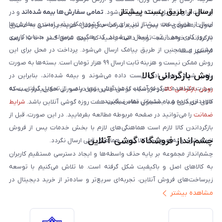
ارسال از طریق پست پیشتاز
پرداخت برای تحویل‌گیرنده ارسال می‌شود.
تمامی سفارش‌ها بیمه شده‌اند
و در
ارسال از طریق پست پیشتاز نیز برای سراسر کشور امکان‌پذیر است و سفارش‌ها
صورت مفقودی کالا، پس از تایید شرکت حمل‌ونقل، هزینه پرداختی به مشتری
در روز کاری بعد از ثبت، ارسال می‌شوند. کد رهگیری مرسوله در حساب کاربری
بازگردانده خواهد شد. توجه داشته باشید که بیمه شامل کسر ۱۰ تا ۱۵ درصد
مشتری و همچنین از طریق پیامک ارسال می‌شود. پرداخت در محل برای این
فرانشیز است.
روش ممکن نیست و هزینه ثابت ارسال ۹۹ هزار تومان است. بسته‌ها به صورت
روش بازگردانی کالا
پلمپ شده تحویل اداره پست داده می‌شوند و بیمه شده‌اند، بنابراین در
صورت مشاهده هرگونه آسیب یا مخدوش بودن پلمپ، از تحویل گرفتن بسته
روش بازگردانی کالا
در فروشگاه گوشی آنلاین تنها در صورتی امکان‌پذیر است که
خودداری کرده و با پشتیبانی تماس بگیرید.
کالای خریداری شده مشمول مفاد ضمانت هفت روزه گوشی آنلاین باشد.
شرایط
ضمانت
را می‌توانید در صفحه مربوطه مطالعه بفرمایید. در این صورت، قبل از
بازگرداندن کالا لازم است هماهنگی‌های لازم با بخش خدمات پس از فروش
چشم‌انداز فروشگاه گوشی آنلاین
انجام شود و به هیچ‌وجه کالا بدون هماهنگی قبلی ارسال نگردد.
چشم‌انداز مجموعه بر پایه حذف واسطه‌ها و ایجاد دسترسی مستقیم کاربران
به کالاهای اصل و باکیفیت شکل گرفته است. ما تلاش می‌کنیم با توسعه
زیرساخت‌های فروش آنلاین، تجربه‌ای سریع‌تر و ساده‌تر از خرید دیجیتال در
مشاهده بیشتر
ایران ارائه دهیم. تبدیل‌شدن به مرجعی قابل اعتماد برای خرید کالای دیجیتال،
یکی از اهداف اصلی این مجموعه است. تمرکز بر رضایت مشتری، نوآوری در
خدمات و به‌روزرسانی مداوم محصولات، مسیر ما را روشن‌تر می‌کند. ما باور