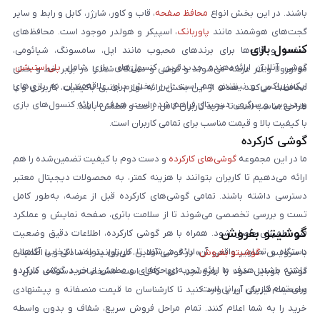
باشند. در این بخش انواع
محافظ صفحه
، قاب و کاور، شارژر، کابل و رابط و سایر
گجت‌های هوشمند مانند
پاوربانک
، اسپیکر و هولدر موجود است. محافظ‌های
کنسول بازی
صفحه و قاب‌ها برای برندهای محبوب مانند اپل، سامسونگ، شیائومی،
گوشی آنلاین ارائه‌دهنده جدیدترین کنسول‌های بازی شامل
پلی‌استیشن
،
موتورولا و آنر عرضه می‌شوند و گوشی و دستگاه شما را در برابر خط و خش
ایکس‌باکس و نینتندو هم است. این بخش برای علاقه‌مندان به بازی‌های
محافظت می‌کنند. هدف از این بخش ارائه لوازم جانبی باکیفیت، کاربردی و با
ویدیویی و سرگرمی دیجیتال فراهم شده است. هدف ما ارائه کنسول‌های بازی
طراحی مناسب است تا خرید کاربران کامل، راحت و مطمئن باشد.
با کیفیت بالا و قیمت مناسب برای تمامی کاربران است.
گوشی کارکرده
ما در این مجموعه
گوشی‌های کارکرده
و دست دوم با کیفیت تضمین‌شده را هم
ارائه می‌دهیم تا کاربران بتوانند با هزینه کمتر، به محصولات دیجیتال معتبر
دسترسی داشته باشند. تمامی گوشی‌های کارکرده قبل از عرضه، به‌طور کامل
تست و بررسی تخصصی می‌شوند تا از سلامت باتری، صفحه نمایش و عملکرد
گوشیتو بفروش
فنی اطمینان حاصل شود. همراه با هر گوشی کارکرده، اطلاعات دقیق وضعیت
دستگاه و تصاویر واقعی آن ارائه می‌شود تا کاربران بتوانند انتخابی آگاهانه
با سرویس «
گوشیتو بفروش
» در گوشی آنلاین، می‌توانید به‌سادگی و با اطمینان
داشته باشند. هدف ما ارائه تجربه‌ای حرفه‌ای و مطمئن از خرید گوشی کارکرده
گوشی موبایل خود را بفروشید. تنها کافی است مشخصات دستگاه، مدل و
برای تمام کاربران ایرانی است.
وضعیت فیزیکی آن را وارد کنید تا کارشناسان ما قیمت منصفانه و پیشنهادی
خرید را به شما اعلام کنند. تمام مراحل فروش سریع، شفاف و بدون واسطه