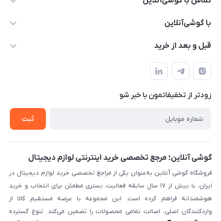
تماس با گوشی‌آنلاین
۰۲۱91001221
با گوشی‌آنلاین
info@gooshi.online
درباره ما
قبل و بعد از خرید
تهران، خیابان جمهوری، پاساژعلاءالدین، طبقه پنجم، واحد 564
تماس با ما
نحوه خرید از گوشی آنلاین
حساب کاربری
شرایط ضمانت هفت روزه
حریم خصوصی
زودتر از تخفیفاتمون با خبر شو
روش ارسال کالا در گوشی آنلاین
خرید سازمانی
روش بازگردانی کالا
ثبت
لیست محصولات
پرسش‌های متداول
بلاگ
گوشی آنلاین؛ مرجع تخصصی خرید اینترنتی لوازم دیجیتال
فروشگاه گوشی آنلاین به‌عنوان یکی از مراجع تخصصی خرید لوازم دیجیتال در
ایران، با بیش از ۱۷ سال سابقه فعالیت، بستری مطمئن برای انتخاب و خرید
هوشمندانه فراهم کرده است. این مجموعه با عرضه مستقیم کالا از
واردکنندگان اصلی، اصالت تمامی محصولات را تضمین می‌کند. تنوع گسترده