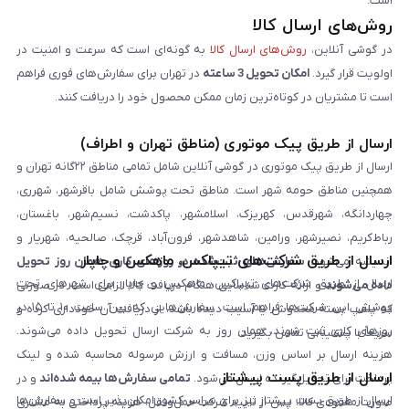
است.
روش‌های ارسال کالا
در گوشی آنلاین،
روش‌های ارسال کالا
به گونه‌ای است که سرعت و امنیت در
اولویت قرار گیرد.
امکان تحویل 3 ساعته
در تهران برای سفارش‌های فوری فراهم
است تا مشتریان در کوتاه‌ترین زمان ممکن محصول خود را دریافت کنند.
ارسال از طریق پیک موتوری (مناطق تهران و اطراف)
ارسال از طریق پیک موتوری در گوشی آنلاین شامل تمامی مناطق ۲۲گانه تهران و
همچنین مناطق حومه شهر است. مناطق تحت پوشش شامل باقرشهر، شهرری،
چهاردانگه، شهرقدس، کهریزک، اسلامشهر، پاکدشت، نسیم‌شهر، باغستان،
رباط‌کریم، نصیرشهر، ورامین، شاهدشهر، فرون‌آباد، قرچک، صالحیه، شهریار و
ارسال از طریق شرکت‌های تیپاکس، ماهکس و چاپار
اندیشه می‌شود.
سفارش‌های ثبت‌شده در روزهای کاری همان روز تحویل
ارسال از طریق شرکت‌های تیپاکس، ماهکس و چاپار برای شهرهای تحت
داده می‌شوند
و ارائه کارت شناسایی هنگام دریافت کالا الزامی است. در صورتی
پوشش این شرکت‌ها فراهم است. سفارش‌هایی که بین ساعت ۱۰ تا ۱۵ در
که پلمپ بسته مخدوش یا آسیب دیده باشد، از دریافت آن خودداری کرده و
روزهای کاری ثبت شوند، همان روز به شرکت ارسال تحویل داده می‌شوند.
سریعاً با پشتیبانی تماس بگیرید.
هزینه ارسال بر اساس وزن، مسافت و ارزش مرسوله محاسبه شده و لینک
ارسال از طریق پست پیشتاز
پرداخت برای تحویل‌گیرنده ارسال می‌شود.
تمامی سفارش‌ها بیمه شده‌اند
و در
ارسال از طریق پست پیشتاز نیز برای سراسر کشور امکان‌پذیر است و سفارش‌ها
صورت مفقودی کالا، پس از تایید شرکت حمل‌ونقل، هزینه پرداختی به مشتری