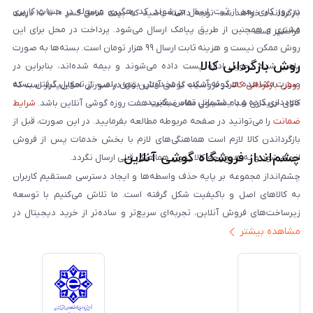
در روز کاری بعد از ثبت، ارسال می‌شوند. کد رهگیری مرسوله در حساب کاربری
بازگردانده خواهد شد. توجه داشته باشید که بیمه شامل کسر ۱۰ تا ۱۵ درصد
مشتری و همچنین از طریق پیامک ارسال می‌شود. پرداخت در محل برای این
فرانشیز است.
روش ممکن نیست و هزینه ثابت ارسال ۹۹ هزار تومان است. بسته‌ها به صورت
روش بازگردانی کالا
پلمپ شده تحویل اداره پست داده می‌شوند و بیمه شده‌اند، بنابراین در
صورت مشاهده هرگونه آسیب یا مخدوش بودن پلمپ، از تحویل گرفتن بسته
روش بازگردانی کالا
در فروشگاه گوشی آنلاین تنها در صورتی امکان‌پذیر است که
خودداری کرده و با پشتیبانی تماس بگیرید.
کالای خریداری شده مشمول مفاد ضمانت هفت روزه گوشی آنلاین باشد.
شرایط
ضمانت
را می‌توانید در صفحه مربوطه مطالعه بفرمایید. در این صورت، قبل از
بازگرداندن کالا لازم است هماهنگی‌های لازم با بخش خدمات پس از فروش
چشم‌انداز فروشگاه گوشی آنلاین
انجام شود و به هیچ‌وجه کالا بدون هماهنگی قبلی ارسال نگردد.
چشم‌انداز مجموعه بر پایه حذف واسطه‌ها و ایجاد دسترسی مستقیم کاربران
به کالاهای اصل و باکیفیت شکل گرفته است. ما تلاش می‌کنیم با توسعه
زیرساخت‌های فروش آنلاین، تجربه‌ای سریع‌تر و ساده‌تر از خرید دیجیتال در
مشاهده بیشتر
ایران ارائه دهیم. تبدیل‌شدن به مرجعی قابل اعتماد برای خرید کالای دیجیتال،
یکی از اهداف اصلی این مجموعه است. تمرکز بر رضایت مشتری، نوآوری در
خدمات و به‌روزرسانی مداوم محصولات، مسیر ما را روشن‌تر می‌کند. ما باور
داریم آینده بازار دیجیتال متعلق به کسب‌وکارهایی است که صداقت و شفافیت
را در اولویت قرار می‌دهند. گوشی آنلاین با تکیه بر تجربه و تخصص، با قدرت به