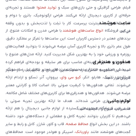
فیلم، طراحی گرافیکی و حتی بازی‌های سبک و
تولید محتوا
هستند و تجربه‌ای
حرفه‌ای از کاربری دیجیتال ارائه می‌کنند. طراحی ارگونومیک، باتری با دوام و
ساعت هوشمند
قابلیت اتصال به اینترنت پرسرعت، کار با تبلت را لذت‌بخش و بدون وقفه
در این فروشگاه
انواع ساعت‌های هوشمند
با طراحی مدرن و امکانات متنوع، از
می‌کند.
برندهای معتبر در دسترس کاربران است. این ساعت‌ها با تمرکز بر عملکرد دقیق،
طول عمر باتری بالا و تجربه کاربری آسان عرضه می‌شوند تا بتوانید فعالیت‌های
روزمره و ورزشی خود را به بهترین شکل مدیریت کنید. ارائه مدل‌های متنوع با
هدفون و هندزفری
قابلیت‌های متفاوت، گزینه‌ای مناسب برای هر سلیقه و بودجه‌ای فراهم کرده
در بخش هدفون و هندزفری، محصولات برندهای معتبر شامل اپل، سامسونگ،
است. این مجموعه تلاش دارد ساعت‌هایی کاربردی و باکیفیت را در اختیار
شیائومی، ناتینگ، هایلو، انکر،
کیو سی وای
، پرووان، آنر، تسکو و ارلدام ارائه
کاربران قرار دهد.
می‌شوند. تمامی هدفون‌ها با کیفیت صوتی بالا، اصالت کالا و گارانتی معتبر
عرضه می‌شوند. هدفون‌ها و هندزفری‌ها برای کاربری‌های مختلف شامل مکالمه،
لوازم جانبی
موسیقی و بازی طراحی شده‌اند. هدف ما ارائه بهترین تجربه صوتی با
ما در این فروشگاه مجموعه‌ای گسترده از لوازم جانبی دیجیتال را هم ارائه
محصولات متنوع و باکیفیت است.
می‌دهیم تا کاربران بتوانند تجربه کامل و مطمئنی از دستگاه‌های خود داشته
باشند. در این بخش انواع
محافظ صفحه
، قاب و کاور، شارژر، کابل و رابط و سایر
گجت‌های هوشمند مانند
پاوربانک
، اسپیکر و هولدر موجود است. محافظ‌های