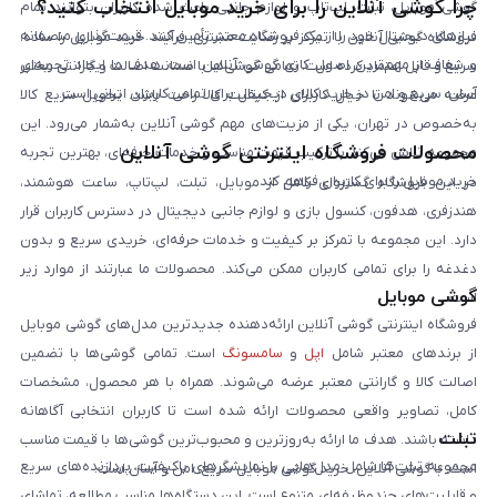
چرا گوشی آنلاین را برای خرید موبایل انتخاب کنید؟
گوشی موبایل، تبلت، لپ‌تاپ و لوازم جانبی باعث شده کاربران بتوانند تمام
نیازهای دیجیتال خود را از یک فروشگاه معتبر تأمین کنند. قیمت‌گذاری منصفانه
فروشگاه گوشی آنلاین با تمرکز بر رضایت مشتری، فرآیند خرید موبایل را ساده،
و شفاف از مهم‌ترین اصول کاری گوشی آنلاین است. هدف ما ایجاد تجربه‌ای
سریع و قابل اعتماد کرده است. تمامی گوشی‌ها با ضمانت اصالت و گارانتی معتبر
آسان، سریع و امن در خرید کالای دیجیتال برای تمامی کاربران ایرانی است.
عرضه می‌شوند تا خیال کاربران از کیفیت کالا راحت باشد. تحویل سریع کالا
به‌خصوص در تهران، یکی از مزیت‌های مهم گوشی آنلاین به‌شمار می‌رود. این
محصولات فروشگاه اینترنتی گوشی آنلاین
مجموعه تلاش می‌کند با ترکیب قیمت مناسب و خدمات حرفه‌ای، بهترین تجربه
خرید موبایل را برای کاربران فراهم کند.
در این فروشگاه گستره‌ای کامل از موبایل، تبلت، لپ‌تاپ، ساعت هوشمند،
هندزفری، هدفون، کنسول بازی و لوازم جانبی دیجیتال در دسترس کاربران قرار
دارد. این مجموعه با تمرکز بر کیفیت و خدمات حرفه‌ای، خریدی سریع و بدون
دغدغه را برای تمامی کاربران ممکن می‌کند. محصولات ما عبارتند از موارد زیر
گوشی موبایل
است:
فروشگاه اینترنتی گوشی آنلاین ارائه‌دهنده جدیدترین مدل‌های گوشی موبایل
از برندهای معتبر شامل
اپل
و
سامسونگ
است. تمامی گوشی‌ها با تضمین
اصالت کالا و گارانتی معتبر عرضه می‌شوند. همراه با هر محصول، مشخصات
کامل، تصاویر واقعی محصولات ارائه شده است تا کاربران انتخابی آگاهانه
تبلت
داشته باشند. هدف ما ارائه به‌روزترین و محبوب‌ترین گوشی‌ها با قیمت مناسب
مجموعه تبلت‌ها شامل مدل‌هایی با نمایشگرهای باکیفیت، پردازنده‌های سریع
است. با گوشی آنلاین، خرید گوشی موبایل سریع، امن و آسان است.
و قابلیت‌های چندوظیفه‌ای متنوع است. این دستگاه‌ها مناسب مطالعه، تماشای