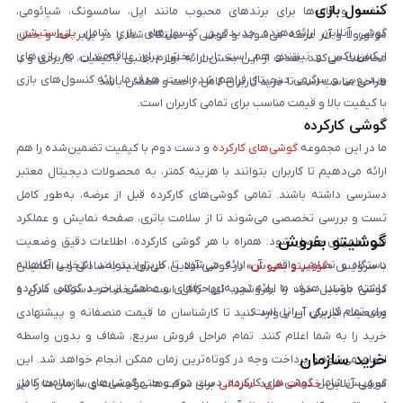
کنسول بازی
صفحه و قاب‌ها برای برندهای محبوب مانند اپل، سامسونگ، شیائومی،
گوشی آنلاین ارائه‌دهنده جدیدترین کنسول‌های بازی شامل
پلی‌استیشن
،
موتورولا و آنر عرضه می‌شوند و گوشی و دستگاه شما را در برابر خط و خش
ایکس‌باکس و نینتندو هم است. این بخش برای علاقه‌مندان به بازی‌های
محافظت می‌کنند. هدف از این بخش ارائه لوازم جانبی باکیفیت، کاربردی و با
ویدیویی و سرگرمی دیجیتال فراهم شده است. هدف ما ارائه کنسول‌های بازی
طراحی مناسب است تا خرید کاربران کامل، راحت و مطمئن باشد.
با کیفیت بالا و قیمت مناسب برای تمامی کاربران است.
گوشی کارکرده
ما در این مجموعه
گوشی‌های کارکرده
و دست دوم با کیفیت تضمین‌شده را هم
ارائه می‌دهیم تا کاربران بتوانند با هزینه کمتر، به محصولات دیجیتال معتبر
دسترسی داشته باشند. تمامی گوشی‌های کارکرده قبل از عرضه، به‌طور کامل
تست و بررسی تخصصی می‌شوند تا از سلامت باتری، صفحه نمایش و عملکرد
گوشیتو بفروش
فنی اطمینان حاصل شود. همراه با هر گوشی کارکرده، اطلاعات دقیق وضعیت
دستگاه و تصاویر واقعی آن ارائه می‌شود تا کاربران بتوانند انتخابی آگاهانه
با سرویس «
گوشیتو بفروش
» در گوشی آنلاین، می‌توانید به‌سادگی و با اطمینان
داشته باشند. هدف ما ارائه تجربه‌ای حرفه‌ای و مطمئن از خرید گوشی کارکرده
گوشی موبایل خود را بفروشید. تنها کافی است مشخصات دستگاه، مدل و
برای تمام کاربران ایرانی است.
وضعیت فیزیکی آن را وارد کنید تا کارشناسان ما قیمت منصفانه و پیشنهادی
خرید را به شما اعلام کنند. تمام مراحل فروش سریع، شفاف و بدون واسطه
خرید سازمان
انجام می‌شود و پرداخت وجه در کوتاه‌ترین زمان ممکن انجام خواهد شد. این
سرویس شامل گوشی‌های کارکرده، دست دوم و حتی گوشی‌های با سلامت کامل
گوشی آنلاین
خدمات خرید سازمانی
برای شرکت‌ها، مؤسسات و سازمان‌ها را نیز