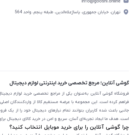
info@gooshi.online
هاینو تکو
Dynamic LTPO AMOLED 2X
تهران، خیابان جمهوری، پاساژعلاءالدین، طبقه پنجم، واحد 564
تکنو
Retina AMOLED
میبرو
LTPO3 Fluid AMOLED
کیسلکت
Retina LTPO OLED
گرین لاین
ارلدام
پرووان
گوشی آنلاین؛ مرجع تخصصی خرید اینترنتی لوازم دیجیتال
مک دودو
روموس
فراهم کرده است. این مجموعه با عرضه مستقیم کالا از واردکنندگان اصلی
انرجایزر
جانبی باعث شده کاربران بتوانند تمام نیازهای دیجیتال خود را از یک ف
الدنیو
است. هدف ما ایجاد تجربه‌ای آسان، سریع و امن در خرید کالای دیجیتال برای 
چرا گوشی آنلاین را برای خرید موبایل انتخاب کنید؟
بلوم