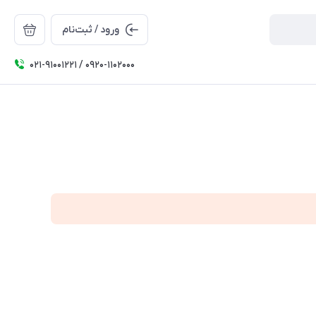
ورود / ثبت‌نام
۰۲۱-91001221 / 0920-1102000