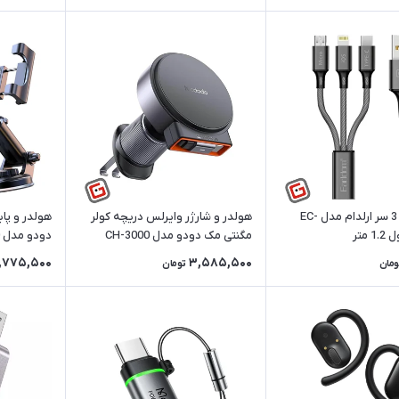
کابل تبدیل 3 سر ارلدام مدل EC-
هولدر و شارژر وایرلس دریچه کولر
هولدر و پا
مگنتی مک دودو مدل CH-3000
دودو مدل CM-4310
1,775,500
3,585,500
ومان
تومان