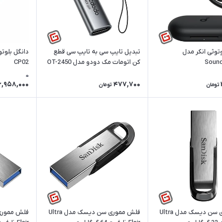
توثی انکر مدل
تبدیل تایپ سی به تایپ سی قطع
دانگل بلوت
Sound
کن اتومات مک دودو مدل OT-2450
CP02
0
6,958,000
477,700
تومان
تومان
فلش مموری سن دیسک مدل Ultra
فلش مموری سن دیسک مدل Ultra