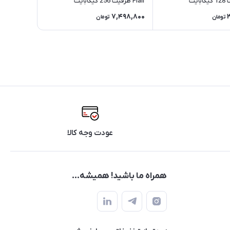
Flair ظرفیت 256 گیگابایت
7,498,800
تومان
تومان
عودت وجه کالا
همراه ما باشید! همیشه...