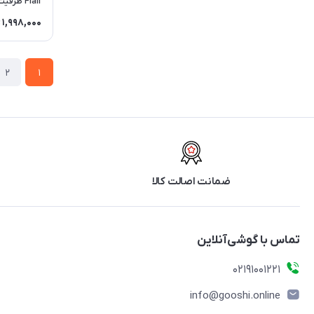
Flair ظرفیت 32 گیگابایت
1,998,000
2
1
ضمانت اصالت کالا
تماس با گوشی‌آنلاین
۰۲۱91001221
info@gooshi.online