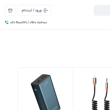
ورود / ثبت‌نام
۰۲۱-91001221 / 0920-1102000