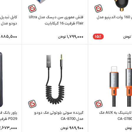
شارژر فندکی 160 وات الدینیو مدل
فلش مموری سن دیسک مدل Ultra
Flair ظرفیت 16 گیگابایت
دودو مدل CA-0890
885,500
1,799,000
15٪
تومان
تومان
کابل تبدیل لایتنینگ به AUX مک
گیرنده صوتی بلوتوثی مک دودو
مدل CA-8700
ساعت
2,673,000
989,900
ومان
تومان