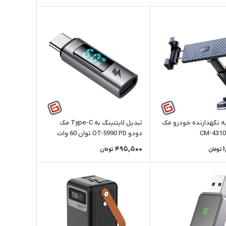
یه نگهدارنده خودرو مک
تبدیل لایتنینگ به Type-C مک
دودو OT-5990 PD توان 60 وات
495,500
تومان
تومان