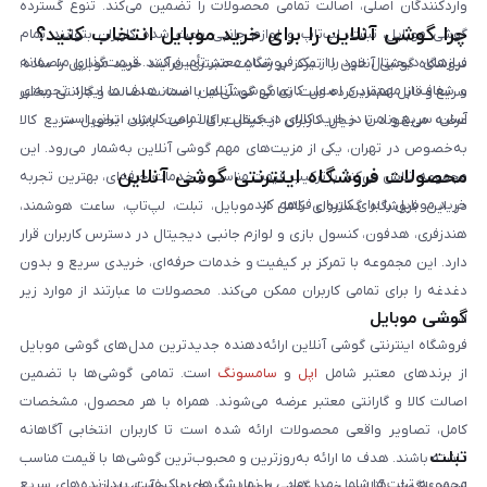
واردکنندگان اصلی، اصالت تمامی محصولات را تضمین می‌کند. تنوع گسترده
چرا گوشی آنلاین را برای خرید موبایل انتخاب کنید؟
گوشی موبایل، تبلت، لپ‌تاپ و لوازم جانبی باعث شده کاربران بتوانند تمام
نیازهای دیجیتال خود را از یک فروشگاه معتبر تأمین کنند. قیمت‌گذاری منصفانه
فروشگاه گوشی آنلاین با تمرکز بر رضایت مشتری، فرآیند خرید موبایل را ساده،
و شفاف از مهم‌ترین اصول کاری گوشی آنلاین است. هدف ما ایجاد تجربه‌ای
سریع و قابل اعتماد کرده است. تمامی گوشی‌ها با ضمانت اصالت و گارانتی معتبر
آسان، سریع و امن در خرید کالای دیجیتال برای تمامی کاربران ایرانی است.
عرضه می‌شوند تا خیال کاربران از کیفیت کالا راحت باشد. تحویل سریع کالا
به‌خصوص در تهران، یکی از مزیت‌های مهم گوشی آنلاین به‌شمار می‌رود. این
محصولات فروشگاه اینترنتی گوشی آنلاین
مجموعه تلاش می‌کند با ترکیب قیمت مناسب و خدمات حرفه‌ای، بهترین تجربه
خرید موبایل را برای کاربران فراهم کند.
در این فروشگاه گستره‌ای کامل از موبایل، تبلت، لپ‌تاپ، ساعت هوشمند،
هندزفری، هدفون، کنسول بازی و لوازم جانبی دیجیتال در دسترس کاربران قرار
دارد. این مجموعه با تمرکز بر کیفیت و خدمات حرفه‌ای، خریدی سریع و بدون
دغدغه را برای تمامی کاربران ممکن می‌کند. محصولات ما عبارتند از موارد زیر
گوشی موبایل
است:
فروشگاه اینترنتی گوشی آنلاین ارائه‌دهنده جدیدترین مدل‌های گوشی موبایل
از برندهای معتبر شامل
اپل
و
سامسونگ
است. تمامی گوشی‌ها با تضمین
اصالت کالا و گارانتی معتبر عرضه می‌شوند. همراه با هر محصول، مشخصات
کامل، تصاویر واقعی محصولات ارائه شده است تا کاربران انتخابی آگاهانه
تبلت
داشته باشند. هدف ما ارائه به‌روزترین و محبوب‌ترین گوشی‌ها با قیمت مناسب
مجموعه تبلت‌ها شامل مدل‌هایی با نمایشگرهای باکیفیت، پردازنده‌های سریع
است. با گوشی آنلاین، خرید گوشی موبایل سریع، امن و آسان است.