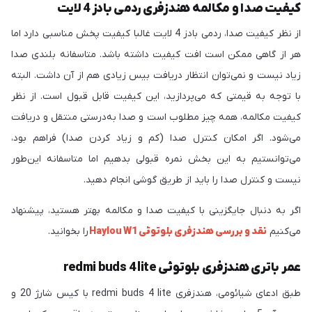
کیفیت صدا و مکالمه هندزفری ردمی بادز 4 لایت
از نظر کیفیت صدا، ردمی بادز 4 لایت غالبا کیفیت پخش مناسبی دارد اما
هر از گاهی ممکن است افت کیفیت داشته باشد. متاسفانه بلندی صدا
زیاد نیست و نمی‌توان انتظار دریافت بیس زیادی هم از آن داشت. البته
با توجه به قیمتی که می‌پردازید، این کیفیت قابل قبول است. از نظر
کیفیت مکالمه، همه چیز مطلوب است و صدا به‌درستی منتقل و دریافت
می‌شود. اگر امکان کنترل صدا (کم و زیاد کردن صدا) فراهم بود،
می‌توانستیم به این بخش نمره قبولی بدهیم اما متاسفانه این‌طور
نیست و کنترل صدا را باید از طریق گوشی انجام دهید.
اگر به دنبال جایگزینی با کیفیت صدا و مکالمه بهتر هستید، پیشنهاد
می‌کنیم
نقد و بررسی هندزفری بلوتوثی Haylou W1
را بخوانید.
عمر باتری هندزفری بلوتوثی redmi buds 4 lite
طبق ادعای شیائومی، هندزفری redmi buds 4 lite با کیس شارژ 20 و