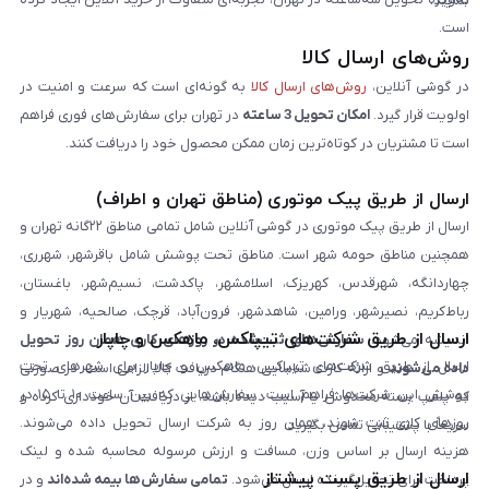
نمایند.
است.
روش‌های ارسال کالا
در گوشی آنلاین،
روش‌های ارسال کالا
به گونه‌ای است که سرعت و امنیت در
اولویت قرار گیرد.
امکان تحویل 3 ساعته
در تهران برای سفارش‌های فوری فراهم
است تا مشتریان در کوتاه‌ترین زمان ممکن محصول خود را دریافت کنند.
ارسال از طریق پیک موتوری (مناطق تهران و اطراف)
ارسال از طریق پیک موتوری در گوشی آنلاین شامل تمامی مناطق ۲۲گانه تهران و
همچنین مناطق حومه شهر است. مناطق تحت پوشش شامل باقرشهر، شهرری،
چهاردانگه، شهرقدس، کهریزک، اسلامشهر، پاکدشت، نسیم‌شهر، باغستان،
رباط‌کریم، نصیرشهر، ورامین، شاهدشهر، فرون‌آباد، قرچک، صالحیه، شهریار و
ارسال از طریق شرکت‌های تیپاکس، ماهکس و چاپار
اندیشه می‌شود.
سفارش‌های ثبت‌شده در روزهای کاری همان روز تحویل
ارسال از طریق شرکت‌های تیپاکس، ماهکس و چاپار برای شهرهای تحت
داده می‌شوند
و ارائه کارت شناسایی هنگام دریافت کالا الزامی است. در صورتی
پوشش این شرکت‌ها فراهم است. سفارش‌هایی که بین ساعت ۱۰ تا ۱۵ در
که پلمپ بسته مخدوش یا آسیب دیده باشد، از دریافت آن خودداری کرده و
روزهای کاری ثبت شوند، همان روز به شرکت ارسال تحویل داده می‌شوند.
سریعاً با پشتیبانی تماس بگیرید.
هزینه ارسال بر اساس وزن، مسافت و ارزش مرسوله محاسبه شده و لینک
ارسال از طریق پست پیشتاز
پرداخت برای تحویل‌گیرنده ارسال می‌شود.
تمامی سفارش‌ها بیمه شده‌اند
و در