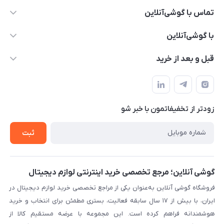
تماس با گوشی‌آنلاین
۰۲۱91001221
با گوشی‌آنلاین
info@gooshi.online
درباره ما
قبل و بعد از خرید
تهران، خیابان جمهوری، پاساژعلاءالدین، طبقه پنجم، واحد 564
تماس با ما
نحوه خرید از گوشی آنلاین
حساب کاربری
شرایط ضمانت هفت روزه
حریم خصوصی
زودتر از تخفیفاتمون با خبر شو
روش ارسال کالا در گوشی آنلاین
خرید سازمانی
روش بازگردانی کالا
ثبت
لیست محصولات
پرسش‌های متداول
بلاگ
گوشی آنلاین؛ مرجع تخصصی خرید اینترنتی لوازم دیجیتال
فروشگاه گوشی آنلاین به‌عنوان یکی از مراجع تخصصی خرید لوازم دیجیتال در
ایران، با بیش از ۱۷ سال سابقه فعالیت، بستری مطمئن برای انتخاب و خرید
هوشمندانه فراهم کرده است. این مجموعه با عرضه مستقیم کالا از