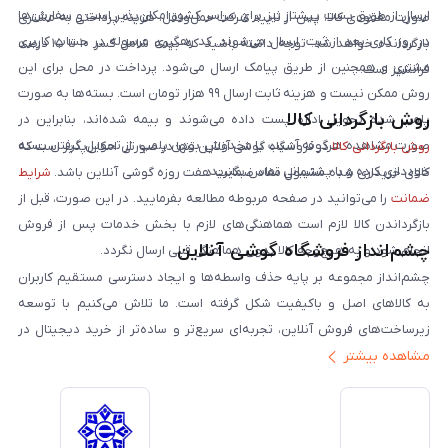
ارسال از طریق پست پیشتاز نیز برای سراسر کشور امکان‌پذیر است و سفارش‌ها
صورت مفقودی کالا، پس از تایید شرکت حمل‌ونقل، هزینه پرداختی به مشتری
در روز کاری بعد از ثبت، ارسال می‌شوند. کد رهگیری مرسوله در حساب کاربری
بازگردانده خواهد شد. توجه داشته باشید که بیمه شامل کسر ۱۰ تا ۱۵ درصد
مشتری و همچنین از طریق پیامک ارسال می‌شود. پرداخت در محل برای این
فرانشیز است.
روش ممکن نیست و هزینه ثابت ارسال ۹۹ هزار تومان است. بسته‌ها به صورت
روش بازگردانی کالا
پلمپ شده تحویل اداره پست داده می‌شوند و بیمه شده‌اند، بنابراین در
صورت مشاهده هرگونه آسیب یا مخدوش بودن پلمپ، از تحویل گرفتن بسته
روش بازگردانی کالا
در فروشگاه گوشی آنلاین تنها در صورتی امکان‌پذیر است که
خودداری کرده و با پشتیبانی تماس بگیرید.
کالای خریداری شده مشمول مفاد ضمانت هفت روزه گوشی آنلاین باشد.
شرایط
ضمانت
را می‌توانید در صفحه مربوطه مطالعه بفرمایید. در این صورت، قبل از
بازگرداندن کالا لازم است هماهنگی‌های لازم با بخش خدمات پس از فروش
چشم‌انداز فروشگاه گوشی آنلاین
انجام شود و به هیچ‌وجه کالا بدون هماهنگی قبلی ارسال نگردد.
چشم‌انداز مجموعه بر پایه حذف واسطه‌ها و ایجاد دسترسی مستقیم کاربران
به کالاهای اصل و باکیفیت شکل گرفته است. ما تلاش می‌کنیم با توسعه
زیرساخت‌های فروش آنلاین، تجربه‌ای سریع‌تر و ساده‌تر از خرید دیجیتال در
مشاهده بیشتر
ایران ارائه دهیم. تبدیل‌شدن به مرجعی قابل اعتماد برای خرید کالای دیجیتال،
یکی از اهداف اصلی این مجموعه است. تمرکز بر رضایت مشتری، نوآوری در
خدمات و به‌روزرسانی مداوم محصولات، مسیر ما را روشن‌تر می‌کند. ما باور
داریم آینده بازار دیجیتال متعلق به کسب‌وکارهایی است که صداقت و شفافیت