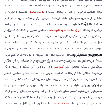
و قابلیت‌های چندوظیفه‌ای متنوع است. این دستگاه‌ها مناسب مطالعه، تماشای
فیلم، طراحی گرافیکی و حتی بازی‌های سبک و
تولید محتوا
هستند و تجربه‌ای
حرفه‌ای از کاربری دیجیتال ارائه می‌کنند. طراحی ارگونومیک، باتری با دوام و
ساعت هوشمند
قابلیت اتصال به اینترنت پرسرعت، کار با تبلت را لذت‌بخش و بدون وقفه
در این فروشگاه
انواع ساعت‌های هوشمند
با طراحی مدرن و امکانات متنوع، از
می‌کند.
برندهای معتبر در دسترس کاربران است. این ساعت‌ها با تمرکز بر عملکرد دقیق،
طول عمر باتری بالا و تجربه کاربری آسان عرضه می‌شوند تا بتوانید فعالیت‌های
روزمره و ورزشی خود را به بهترین شکل مدیریت کنید. ارائه مدل‌های متنوع با
هدفون و هندزفری
قابلیت‌های متفاوت، گزینه‌ای مناسب برای هر سلیقه و بودجه‌ای فراهم کرده
در بخش هدفون و هندزفری، محصولات برندهای معتبر شامل اپل، سامسونگ،
است. این مجموعه تلاش دارد ساعت‌هایی کاربردی و باکیفیت را در اختیار
شیائومی، ناتینگ، هایلو، انکر،
کیو سی وای
، پرووان، آنر، تسکو و ارلدام ارائه
کاربران قرار دهد.
می‌شوند. تمامی هدفون‌ها با کیفیت صوتی بالا، اصالت کالا و گارانتی معتبر
عرضه می‌شوند. هدفون‌ها و هندزفری‌ها برای کاربری‌های مختلف شامل مکالمه،
لوازم جانبی
موسیقی و بازی طراحی شده‌اند. هدف ما ارائه بهترین تجربه صوتی با
ما در این فروشگاه مجموعه‌ای گسترده از لوازم جانبی دیجیتال را هم ارائه
محصولات متنوع و باکیفیت است.
می‌دهیم تا کاربران بتوانند تجربه کامل و مطمئنی از دستگاه‌های خود داشته
باشند. در این بخش انواع
محافظ صفحه
، قاب و کاور، شارژر، کابل و رابط و سایر