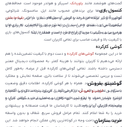
گجت‌های هوشمند مانند
پاوربانک
، اسپیکر و هولدر موجود است. محافظ‌های
کنسول بازی
صفحه و قاب‌ها برای برندهای محبوب مانند اپل، سامسونگ، شیائومی،
گوشی آنلاین ارائه‌دهنده جدیدترین کنسول‌های بازی شامل
پلی‌استیشن
،
موتورولا و آنر عرضه می‌شوند و گوشی و دستگاه شما را در برابر خط و خش
ایکس‌باکس و نینتندو هم است. این بخش برای علاقه‌مندان به بازی‌های
محافظت می‌کنند. هدف از این بخش ارائه لوازم جانبی باکیفیت، کاربردی و با
ویدیویی و سرگرمی دیجیتال فراهم شده است. هدف ما ارائه کنسول‌های بازی
طراحی مناسب است تا خرید کاربران کامل، راحت و مطمئن باشد.
با کیفیت بالا و قیمت مناسب برای تمامی کاربران است.
گوشی کارکرده
ما در این مجموعه
گوشی‌های کارکرده
و دست دوم با کیفیت تضمین‌شده را هم
ارائه می‌دهیم تا کاربران بتوانند با هزینه کمتر، به محصولات دیجیتال معتبر
دسترسی داشته باشند. تمامی گوشی‌های کارکرده قبل از عرضه، به‌طور کامل
تست و بررسی تخصصی می‌شوند تا از سلامت باتری، صفحه نمایش و عملکرد
گوشیتو بفروش
فنی اطمینان حاصل شود. همراه با هر گوشی کارکرده، اطلاعات دقیق وضعیت
دستگاه و تصاویر واقعی آن ارائه می‌شود تا کاربران بتوانند انتخابی آگاهانه
با سرویس «
گوشیتو بفروش
» در گوشی آنلاین، می‌توانید به‌سادگی و با اطمینان
داشته باشند. هدف ما ارائه تجربه‌ای حرفه‌ای و مطمئن از خرید گوشی کارکرده
گوشی موبایل خود را بفروشید. تنها کافی است مشخصات دستگاه، مدل و
برای تمام کاربران ایرانی است.
وضعیت فیزیکی آن را وارد کنید تا کارشناسان ما قیمت منصفانه و پیشنهادی
خرید را به شما اعلام کنند. تمام مراحل فروش سریع، شفاف و بدون واسطه
خرید سازمان
انجام می‌شود و پرداخت وجه در کوتاه‌ترین زمان ممکن انجام خواهد شد. این