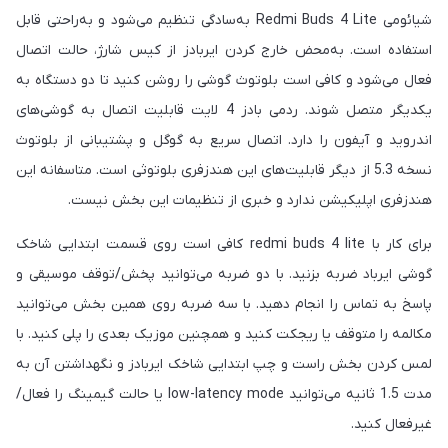
شیائومی Redmi Buds 4 Lite به‌سادگی تنظیم می‌شود و به‌راحتی قابل
استفاده است. به‌محض خارج کردن ایربادز از کیس شارژ، حالت اتصال
فعال می‌شود و کافی است بلوتوث گوشی را روشن کنید تا دو دستگاه به
یکدیگر متصل شوند. ردمی بادز 4 لایت قابلیت اتصال به گوشی‌های
اندروید و آیفون را دارد. اتصال سریع به گوگل و پشتیبانی از بلوتوث
نسخه 5.3 از دیگر قابلیت‌های این هندزفری بلوتوثی است. متاسفانه این
هندزفری اپلیکیشن ندارد و خبری از تنظیمات این بخش نیست.
برای کار با redmi buds 4 lite کافی است روی قسمت ابتدایی شاخک
گوشی ایرباد ضربه بزنید. با دو ضربه می‌توانید پخش/توقف موسیقی و
پاسخ به تماس را انجام دهید. با سه ضربه روی همین بخش می‌توانید
مکالمه را متوقف یا ریجکت کنید و همچنین موزیک بعدی را پلی کنید. با
لمس کردن بخش راست و چپ ابتدایی شاخک ایربادز و نگهداشتن آن به
مدت 1.5 ثانیه می‌توانید low-latency mode یا حالت گیمینگ را فعال/
غیرفعال کنید.