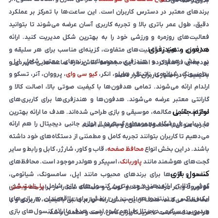
بدون وقفه می‌کند.
برندهای معتبر در دسترس کاربران است. این ساعت‌ها با تمرکز بر عملکرد
دقیق، طول عمر باتری بالا و تجربه کاربری آسان عرضه می‌شوند تا بتوانید
فعالیت‌های روزمره و ورزشی خود را به بهترین شکل مدیریت کنید. ارائه
هدفون و هندزفری
مدل‌های متنوع با قابلیت‌های متفاوت، گزینه‌ای مناسب برای هر سلیقه و
در بخش هدفون و هندزفری، محصولات برندهای معتبر شامل اپل،
بودجه‌ای فراهم کرده است. این مجموعه تلاش دارد ساعت‌هایی کاربردی و
سامسونگ، شیائومی، ناتینگ، هایلو، انکر،
کیو سی وای
، پرووان، آنر، تسکو و
باکیفیت را در اختیار کاربران قرار دهد.
ارلدام ارائه می‌شوند. تمامی هدفون‌ها با کیفیت صوتی بالا، اصالت کالا و
گارانتی معتبر عرضه می‌شوند. هدفون‌ها و هندزفری‌ها برای کاربری‌های
لوازم جانبی
مختلف شامل مکالمه، موسیقی و بازی طراحی شده‌اند. هدف ما ارائه بهترین
ما در این فروشگاه مجموعه‌ای گسترده از لوازم جانبی دیجیتال را هم ارائه
تجربه صوتی با محصولات متنوع و باکیفیت است.
می‌دهیم تا کاربران بتوانند تجربه کامل و مطمئنی از دستگاه‌های خود داشته
باشند. در این بخش انواع
محافظ صفحه
، قاب و کاور، شارژر، کابل و رابط و سایر
گجت‌های هوشمند مانند
پاوربانک
، اسپیکر و هولدر موجود است. محافظ‌های
کنسول بازی
صفحه و قاب‌ها برای برندهای محبوب مانند اپل، سامسونگ، شیائومی،
گوشی آنلاین ارائه‌دهنده جدیدترین کنسول‌های بازی شامل
پلی‌استیشن
،
موتورولا و آنر عرضه می‌شوند و گوشی و دستگاه شما را در برابر خط و خش
ایکس‌باکس و نینتندو هم است. این بخش برای علاقه‌مندان به بازی‌های
محافظت می‌کنند. هدف از این بخش ارائه لوازم جانبی باکیفیت، کاربردی و با
ویدیویی و سرگرمی دیجیتال فراهم شده است. هدف ما ارائه کنسول‌های بازی
طراحی مناسب است تا خرید کاربران کامل، راحت و مطمئن باشد.