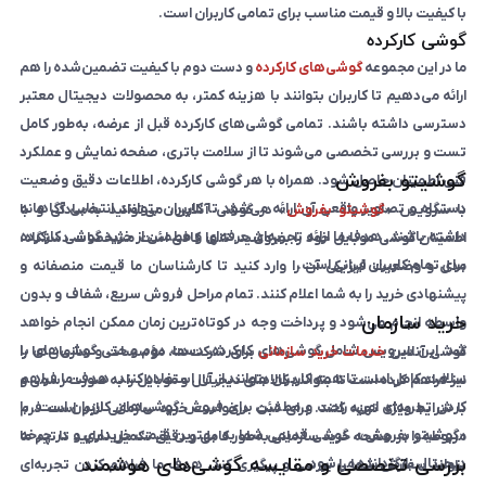
با کیفیت بالا و قیمت مناسب برای تمامی کاربران است.
گوشی کارکرده
ما در این مجموعه
گوشی‌های کارکرده
و دست دوم با کیفیت تضمین‌شده را هم
ارائه می‌دهیم تا کاربران بتوانند با هزینه کمتر، به محصولات دیجیتال معتبر
دسترسی داشته باشند. تمامی گوشی‌های کارکرده قبل از عرضه، به‌طور کامل
تست و بررسی تخصصی می‌شوند تا از سلامت باتری، صفحه نمایش و عملکرد
گوشیتو بفروش
فنی اطمینان حاصل شود. همراه با هر گوشی کارکرده، اطلاعات دقیق وضعیت
دستگاه و تصاویر واقعی آن ارائه می‌شود تا کاربران بتوانند انتخابی آگاهانه
با سرویس «
گوشیتو بفروش
» در گوشی آنلاین، می‌توانید به‌سادگی و با
داشته باشند. هدف ما ارائه تجربه‌ای حرفه‌ای و مطمئن از خرید گوشی کارکرده
اطمینان گوشی موبایل خود را بفروشید. تنها کافی است مشخصات دستگاه،
برای تمام کاربران ایرانی است.
مدل و وضعیت فیزیکی آن را وارد کنید تا کارشناسان ما قیمت منصفانه و
پیشنهادی خرید را به شما اعلام کنند. تمام مراحل فروش سریع، شفاف و بدون
خرید سازمان
واسطه انجام می‌شود و پرداخت وجه در کوتاه‌ترین زمان ممکن انجام خواهد
شد. این سرویس شامل گوشی‌های کارکرده، دست دوم و حتی گوشی‌های با
گوشی آنلاین
خدمات خرید سازمانی
برای شرکت‌ها، مؤسسات و سازمان‌ها را
سلامت کامل است تا همه کاربران بتوانند از آن استفاده کنند. هدف ما فراهم
نیز فراهم کرده است تا بتوانند کالاهای دیجیتال و موبایل را به صورت رسمی و
کردن تجربه‌ای امن، راحت و مطمئن برای فروش گوشی‌های کاربران است. با
با شرایط ویژه تهیه کنند. برای ثبت درخواست خرید سازمانی لازم است فرم
«گوشیتو بفروش»، گوشی قدیمی شما به بهترین قیمت خریداری و در چرخه
مربوطه را در صفحه خرید سازمانی به‌طور کامل و دقیق تکمیل نمایید تا تیم ما
بررسی تخصصی و مقایسه گوشی‌های هوشمند
دیجیتال بازگردانده می‌شود.
بتواند سفارش شما را بررسی و پیگیری کند. هدف ما فراهم کردن تجربه‌ای