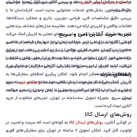
مطمئن و حرفه‌ای برای خرید عمده و رسمی کالای دیجیتال توسط مشتریان
در
مجله اینترنتی گوشی آنلاین
، نقد و بررسی تخصصی گوشی‌های هوشمند
سازمانی است.
یکی از مهم‌ترین بخش‌های خدمات محتوایی سایت است. کارشناسان ما با
بررسی دقیق مشخصات فنی، طراحی، دوربین، باتری و عملکرد دستگاه‌ها،
اطلاعات واقعی و کاربردی ارائه می‌دهند. مقایسه مدل‌های مختلف برندهایی
تجربه خرید آنلاین امن و سریع
مانند سامسونگ، اپل، شیائومی و سایر برندهای معتبر به کاربران کمک می‌کند
انتخابی آگاهانه داشته باشند. مقالات تحلیلی ما تنها به مشخصات ظاهری
گوشی آنلاین بستری امن برای خرید اینترنتی لوازم دیجیتال فراهم کرده است
محدود نمی‌شود و تجربه کاربری واقعی را نیز پوشش می‌دهد. این رویکرد
تا کاربران با آرامش خاطر سفارش خود را ثبت کنند. تمامی پرداخت‌ها از طریق
باعث می‌شود کاربران بتوانند متناسب با بودجه و نیاز خود بهترین گزینه را
درگاه‌های امن بانکی انجام می‌شود و اطلاعات کاربران به‌طور کامل محافظت
انتخاب کنند. هدف از این محتواها، افزایش آگاهی مخاطبان و جلوگیری از
می‌گردد. رابط کاربری ساده و سریع سایت باعث می‌شود فرآیند انتخاب و خرید
راهنمای خرید
خریدهای اشتباه است.
در کوتاه‌ترین زمان ممکن انجام شود. امکان پیگیری لحظه‌ای سفارش‌ها به
کاربران کمک می‌کند از وضعیت ارسال کالای خود مطلع باشند. بسته‌بندی
کاربران محترم فروشگاه می‌توانند با مراجعه به صفحه «
راهنمای خرید
»، نحوه
اصولی و استاندارد کالاها، سلامت محصول را تا زمان تحویل تضمین می‌کند.
و فرایند خرید از سایت گوشی آنلاین را به‌صورت کامل و با زبانی ساده مطالعه
ارسال سریع، به‌ویژه تحویل سه‌ساعته در تهران، تجربه‌ای متفاوت از خرید
نمایند.
آنلاین ایجاد کرده است.
روش‌های ارسال کالا
در گوشی آنلاین،
روش‌های ارسال کالا
به گونه‌ای است که سرعت و امنیت در
اولویت قرار گیرد.
امکان تحویل 3 ساعته
در تهران برای سفارش‌های فوری