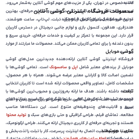
است.
کالا به‌خصوص در تهران، یکی از مزیت‌های مهم گوشی آنلاین به‌شمار می‌رود.
محصولات فروشگاه اینترنتی گوشی آنلاین
این مجموعه تلاش می‌کند با ترکیب قیمت مناسب و خدمات حرفه‌ای، بهترین
تجربه خرید موبایل را برای کاربران فراهم کند.
در این فروشگاه گستره‌ای کامل از موبایل، تبلت، لپ‌تاپ، ساعت هوشمند،
هندزفری، هدفون، کنسول بازی و لوازم جانبی دیجیتال در دسترس کاربران
قرار دارد. این مجموعه با تمرکز بر کیفیت و خدمات حرفه‌ای، خریدی سریع و
بدون دغدغه را برای تمامی کاربران ممکن می‌کند. محصولات ما عبارتند از موارد
گوشی موبایل
زیر است:
فروشگاه اینترنتی گوشی آنلاین ارائه‌دهنده جدیدترین مدل‌های گوشی
موبایل از برندهای معتبر شامل
اپل
و
سامسونگ
است. تمامی گوشی‌ها با
تضمین اصالت کالا و گارانتی معتبر عرضه می‌شوند. همراه با هر محصول،
مشخصات کامل، تصاویر واقعی محصولات ارائه شده است تا کاربران انتخابی
تبلت
آگاهانه داشته باشند. هدف ما ارائه به‌روزترین و محبوب‌ترین گوشی‌ها با
مجموعه تبلت‌ها شامل مدل‌هایی با نمایشگرهای باکیفیت، پردازنده‌های
قیمت مناسب است. با گوشی آنلاین، خرید گوشی موبایل سریع، امن و آسان
سریع و قابلیت‌های چندوظیفه‌ای متنوع است. این دستگاه‌ها مناسب
است.
مطالعه، تماشای فیلم، طراحی گرافیکی و حتی بازی‌های سبک و
تولید محتوا
هستند و تجربه‌ای حرفه‌ای از کاربری دیجیتال ارائه می‌کنند. طراحی ارگونومیک،
ساعت هوشمند
باتری با دوام و قابلیت اتصال به اینترنت پرسرعت، کار با تبلت را لذت‌بخش و
در این فروشگاه
انواع ساعت‌های هوشمند
با طراحی مدرن و امکانات متنوع، از