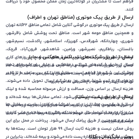
فراهم است تا مشتریان در کوتاه‌ترین زمان ممکن محصول خود را دریافت
کنند.
ارسال از طریق پیک موتوری (مناطق تهران و اطراف)
ارسال از طریق پیک موتوری در گوشی آنلاین شامل تمامی مناطق ۲۲گانه تهران
و همچنین مناطق حومه شهر است. مناطق تحت پوشش شامل باقرشهر،
شهرری، چهاردانگه، شهرقدس، کهریزک، اسلامشهر، پاکدشت، نسیم‌شهر،
باغستان، رباط‌کریم، نصیرشهر، ورامین، شاهدشهر، فرون‌آباد، قرچک،
ارسال از طریق شرکت‌های تیپاکس، ماهکس و چاپار
صالحیه، شهریار و اندیشه می‌شود.
سفارش‌های ثبت‌شده در روزهای کاری
ارسال از طریق شرکت‌های تیپاکس، ماهکس و چاپار برای شهرهای تحت
همان روز تحویل داده می‌شوند
و ارائه کارت شناسایی هنگام دریافت کالا
پوشش این شرکت‌ها فراهم است. سفارش‌هایی که بین ساعت ۱۰ تا ۱۵ در
الزامی است. در صورتی که پلمپ بسته مخدوش یا آسیب دیده باشد، از دریافت
روزهای کاری ثبت شوند، همان روز به شرکت ارسال تحویل داده می‌شوند.
آن خودداری کرده و سریعاً با پشتیبانی تماس بگیرید.
هزینه ارسال بر اساس وزن، مسافت و ارزش مرسوله محاسبه شده و لینک
ارسال از طریق پست پیشتاز
پرداخت برای تحویل‌گیرنده ارسال می‌شود.
تمامی سفارش‌ها بیمه شده‌اند
و
ارسال از طریق پست پیشتاز نیز برای سراسر کشور امکان‌پذیر است و سفارش‌ها
در صورت مفقودی کالا، پس از تایید شرکت حمل‌ونقل، هزینه پرداختی به
در روز کاری بعد از ثبت، ارسال می‌شوند. کد رهگیری مرسوله در حساب کاربری
مشتری بازگردانده خواهد شد. توجه داشته باشید که بیمه شامل کسر ۱۰ تا ۱۵
مشتری و همچنین از طریق پیامک ارسال می‌شود. پرداخت در محل برای این
درصد فرانشیز است.
روش ممکن نیست و هزینه ثابت ارسال ۹۹ هزار تومان است. بسته‌ها به
روش بازگردانی کالا
صورت پلمپ شده تحویل اداره پست داده می‌شوند و بیمه شده‌اند، بنابراین در