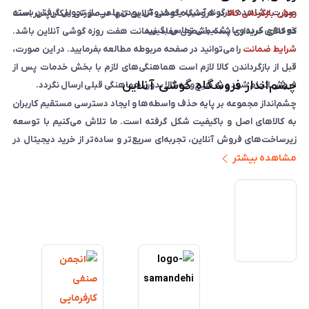
صورت مشاهده هرگونه آسیب یا مخدوش بودن پلمپ، از تحویل گرفتن بسته
روش بازگردانی کالا
در فروشگاه گوشی آنلاین تنها در صورتی امکان‌پذیر است
خودداری کرده و با پشتیبانی تماس بگیرید.
که کالای خریداری شده مشمول مفاد ضمانت هفت روزه گوشی آنلاین باشد.
شرایط ضمانت
را می‌توانید در صفحه مربوطه مطالعه بفرمایید. در این صورت،
قبل از بازگرداندن کالا لازم است هماهنگی‌های لازم با بخش خدمات پس از
چشم‌انداز فروشگاه گوشی آنلاین
فروش انجام شود و به هیچ‌وجه کالا بدون هماهنگی قبلی ارسال نگردد.
چشم‌انداز مجموعه بر پایه حذف واسطه‌ها و ایجاد دسترسی مستقیم کاربران
به کالاهای اصل و باکیفیت شکل گرفته است. ما تلاش می‌کنیم با توسعه
زیرساخت‌های فروش آنلاین، تجربه‌ای سریع‌تر و ساده‌تر از خرید دیجیتال در
مشاهده بیشتر
ایران ارائه دهیم. تبدیل‌شدن به مرجعی قابل اعتماد برای خرید کالای دیجیتال،
یکی از اهداف اصلی این مجموعه است. تمرکز بر رضایت مشتری، نوآوری در
خدمات و به‌روزرسانی مداوم محصولات، مسیر ما را روشن‌تر می‌کند. ما باور
داریم آینده بازار دیجیتال متعلق به کسب‌وکارهایی است که صداقت و
شفافیت را در اولویت قرار می‌دهند. گوشی آنلاین با تکیه بر تجربه و تخصص،
با قدرت به سمت تحقق این چشم‌انداز حرکت می‌کند.