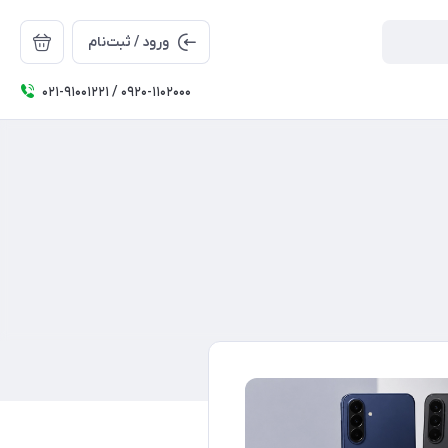
ورود / ثبت‌نام
۰۲۱-91001221 / 0920-1102000