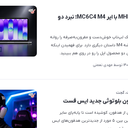
مقایسه مک بوک نئو MHFC4 با ایر MC6C4 M4؛ نبرد دو
M قصد داشت یک لپ‌تاپ خوش‌دست و مقرون‌به‌صرفه را روانه
بازار کند؛ اما مدل Air MC6C4 با تراشه M4 داستان دیگری دارد. برای فهمیدن اینکه
دو محصول اپل را رو در روی هم ببینید.
توسط
مهدی نعمتی
گجت
از هدفون، کوشیده است تا پابه‌پای سایر
برندهای مطرح بازار حرکت کند؛ در این بین، ۵ مورد از جدیدترین هدفون‌های ایس