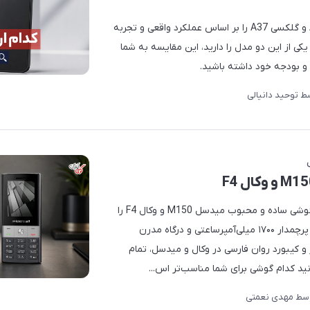
در این مطلب، مقایسه گلکسی A27 و گلکسی A37 را بر اساس عملکرد واقعی و تجربه
 یکی از این دو مدل را دارید، این مقایسه به شما
 و بودجه خود داشته باشید.
ط
توحید دانیالی
در این مقاله جامع و بی‌طرفانه، دو گوشی ساده و محبوب میدسل M150 و وکال F4 را
از هر نظر مقایسه کرده‌ایم. از باتری پرچمدار ۱۷۰۰ میلی‌آمپرساعتی و درگاه مدرن
شتر و کیبورد روان فارسی در وکال و میدسل، تمام
انید کدام گوشی برای شما مناسب‌تر اس...
سط
مهدی نعمتی