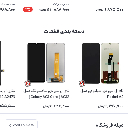
بلوتوث
ظرفیت 256 گیگابایت و رم 8
3,000,000
55,000,000
گیگابایت | ریجسترشده
مگابایت |
,488,800
53,888,800
9,875,500
3٪
تومان
تومان
دسته بندی قطعات
تاچ ال سی دی شیائومی مدل
تاچ ال سی دی سامسونگ مدل
باتری اور
Galaxy A03 Core (A032)
Redmi A3
12 Pro
,555,500
1,444,400
1,797,700
تومان
تومان
مجله فروشگاه
همه مقالات