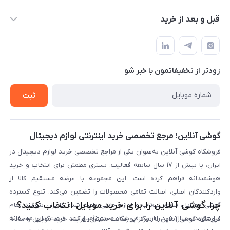
info@gooshi.online
درباره ما
قبل و بعد از خرید
تهران، خیابان جمهوری، پاساژعلاءالدین، طبقه پنجم، واحد 564
تماس با ما
نحوه خرید از گوشی آنلاین
حساب کاربری
شرایط ضمانت هفت روزه
حریم خصوصی
زودتر از تخفیفاتمون با خبر شو
روش ارسال کالا در گوشی آنلاین
خرید سازمانی
روش بازگردانی کالا
ثبت
لیست محصولات
پرسش‌های متداول
بلاگ
گوشی آنلاین؛ مرجع تخصصی خرید اینترنتی لوازم دیجیتال
فروشگاه گوشی آنلاین به‌عنوان یکی از مراجع تخصصی خرید لوازم دیجیتال در
ایران، با بیش از ۱۷ سال سابقه فعالیت، بستری مطمئن برای انتخاب و خرید
هوشمندانه فراهم کرده است. این مجموعه با عرضه مستقیم کالا از
واردکنندگان اصلی، اصالت تمامی محصولات را تضمین می‌کند. تنوع گسترده
چرا گوشی آنلاین را برای خرید موبایل انتخاب کنید؟
گوشی موبایل، تبلت، لپ‌تاپ و لوازم جانبی باعث شده کاربران بتوانند تمام
نیازهای دیجیتال خود را از یک فروشگاه معتبر تأمین کنند. قیمت‌گذاری منصفانه
فروشگاه گوشی آنلاین با تمرکز بر رضایت مشتری، فرآیند خرید موبایل را ساده،