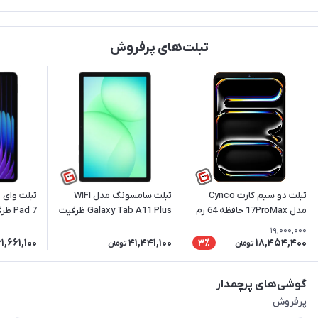
تبلت‌های پرفروش
تبلت دو سیم کارت Cynco
تبلت سامسونگ مدل WIFI
تبلت وای 
مدل 17ProMax حافظه 64 رم
Galaxy Tab A11 Plus ظرفیت
4 گیگابایت همراه با موس و
128 گیگابایت رم 6 گیگ
رم 8 گیگابایت
19,000,000
کیبورد
1,661,100
41,441,100
18,454,400
3٪
تومان
تومان
گوشی‌های پرچمدار
پرفروش