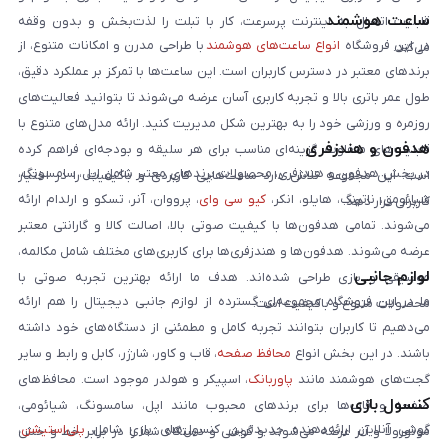
ساعت هوشمند
قابلیت اتصال به اینترنت پرسرعت، کار با تبلت را لذت‌بخش و بدون وقفه
در این فروشگاه
انواع ساعت‌های هوشمند
با طراحی مدرن و امکانات متنوع، از
می‌کند.
برندهای معتبر در دسترس کاربران است. این ساعت‌ها با تمرکز بر عملکرد دقیق،
طول عمر باتری بالا و تجربه کاربری آسان عرضه می‌شوند تا بتوانید فعالیت‌های
روزمره و ورزشی خود را به بهترین شکل مدیریت کنید. ارائه مدل‌های متنوع با
هدفون و هندزفری
قابلیت‌های متفاوت، گزینه‌ای مناسب برای هر سلیقه و بودجه‌ای فراهم کرده
در بخش هدفون و هندزفری، محصولات برندهای معتبر شامل اپل، سامسونگ،
است. این مجموعه تلاش دارد ساعت‌هایی کاربردی و باکیفیت را در اختیار
شیائومی، ناتینگ، هایلو، انکر،
کیو سی وای
، پرووان، آنر، تسکو و ارلدام ارائه
کاربران قرار دهد.
می‌شوند. تمامی هدفون‌ها با کیفیت صوتی بالا، اصالت کالا و گارانتی معتبر
عرضه می‌شوند. هدفون‌ها و هندزفری‌ها برای کاربری‌های مختلف شامل مکالمه،
لوازم جانبی
موسیقی و بازی طراحی شده‌اند. هدف ما ارائه بهترین تجربه صوتی با
ما در این فروشگاه مجموعه‌ای گسترده از لوازم جانبی دیجیتال را هم ارائه
محصولات متنوع و باکیفیت است.
می‌دهیم تا کاربران بتوانند تجربه کامل و مطمئنی از دستگاه‌های خود داشته
باشند. در این بخش انواع
محافظ صفحه
، قاب و کاور، شارژر، کابل و رابط و سایر
گجت‌های هوشمند مانند
پاوربانک
، اسپیکر و هولدر موجود است. محافظ‌های
کنسول بازی
صفحه و قاب‌ها برای برندهای محبوب مانند اپل، سامسونگ، شیائومی،
گوشی آنلاین ارائه‌دهنده جدیدترین کنسول‌های بازی شامل
پلی‌استیشن
،
موتورولا و آنر عرضه می‌شوند و گوشی و دستگاه شما را در برابر خط و خش