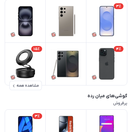
3٪
15٪
4٪
مشاهده همه
گوشی‌های میان رده
پرفروش
3٪