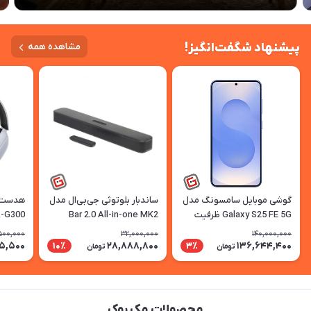
پیشنهاد شگفت‌انگیز!
مشاهده همه
گوشی موبایل سامسونگ مدل
ساندبار بلوتوثی جی‌بی‌ال مدل
هدست 
Galaxy S25 FE 5G ظرفیت
Bar 2.0 All-in-one MK2
-G300
256 گیگابایت رم 8 گیگ |
,500,000
32,000,000
140,000,000
ریجسترشده
5,500
28,888,800
136,644,400
10٪
3٪
تومان
تومان
محصولات مک بوک