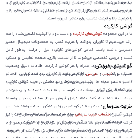
ایکس‌باکس و نینتندو هم است. این بخش برای علاقه‌مندان به بازی‌های
محافظت می‌کنند. هدف از این بخش ارائه لوازم جانبی باکیفیت، کاربردی و با
ویدیویی و سرگرمی دیجیتال فراهم شده است. هدف ما ارائه کنسول‌های بازی
طراحی مناسب است تا خرید کاربران کامل، راحت و مطمئن باشد.
با کیفیت بالا و قیمت مناسب برای تمامی کاربران است.
گوشی کارکرده
ما در این مجموعه
گوشی‌های کارکرده
و دست دوم با کیفیت تضمین‌شده را هم
ارائه می‌دهیم تا کاربران بتوانند با هزینه کمتر، به محصولات دیجیتال معتبر
دسترسی داشته باشند. تمامی گوشی‌های کارکرده قبل از عرضه، به‌طور کامل
تست و بررسی تخصصی می‌شوند تا از سلامت باتری، صفحه نمایش و عملکرد
گوشیتو بفروش
فنی اطمینان حاصل شود. همراه با هر گوشی کارکرده، اطلاعات دقیق وضعیت
دستگاه و تصاویر واقعی آن ارائه می‌شود تا کاربران بتوانند انتخابی آگاهانه
با سرویس «
گوشیتو بفروش
» در گوشی آنلاین، می‌توانید به‌سادگی و با اطمینان
داشته باشند. هدف ما ارائه تجربه‌ای حرفه‌ای و مطمئن از خرید گوشی کارکرده
گوشی موبایل خود را بفروشید. تنها کافی است مشخصات دستگاه، مدل و
برای تمام کاربران ایرانی است.
وضعیت فیزیکی آن را وارد کنید تا کارشناسان ما قیمت منصفانه و پیشنهادی
خرید را به شما اعلام کنند. تمام مراحل فروش سریع، شفاف و بدون واسطه
خرید سازمان
انجام می‌شود و پرداخت وجه در کوتاه‌ترین زمان ممکن انجام خواهد شد. این
سرویس شامل گوشی‌های کارکرده، دست دوم و حتی گوشی‌های با سلامت کامل
گوشی آنلاین
خدمات خرید سازمانی
برای شرکت‌ها، مؤسسات و سازمان‌ها را نیز
است تا همه کاربران بتوانند از آن استفاده کنند. هدف ما فراهم کردن تجربه‌ای
فراهم کرده است تا بتوانند کالاهای دیجیتال و موبایل را به صورت رسمی و با
امن، راحت و مطمئن برای فروش گوشی‌های کاربران است. با «گوشیتو بفروش»،
شرایط ویژه تهیه کنند. برای ثبت درخواست خرید سازمانی لازم است فرم مربوطه