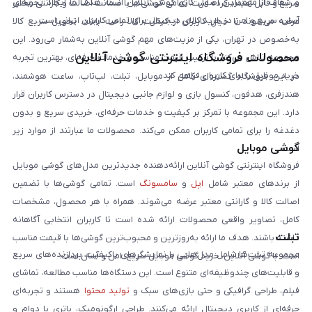
و شفاف از مهم‌ترین اصول کاری گوشی آنلاین است. هدف ما ایجاد تجربه‌ای
سریع و قابل اعتماد کرده است. تمامی گوشی‌ها با ضمانت اصالت و گارانتی معتبر
آسان، سریع و امن در خرید کالای دیجیتال برای تمامی کاربران ایرانی است.
عرضه می‌شوند تا خیال کاربران از کیفیت کالا راحت باشد. تحویل سریع کالا
به‌خصوص در تهران، یکی از مزیت‌های مهم گوشی آنلاین به‌شمار می‌رود. این
محصولات فروشگاه اینترنتی گوشی آنلاین
مجموعه تلاش می‌کند با ترکیب قیمت مناسب و خدمات حرفه‌ای، بهترین تجربه
خرید موبایل را برای کاربران فراهم کند.
در این فروشگاه گستره‌ای کامل از موبایل، تبلت، لپ‌تاپ، ساعت هوشمند،
هندزفری، هدفون، کنسول بازی و لوازم جانبی دیجیتال در دسترس کاربران قرار
دارد. این مجموعه با تمرکز بر کیفیت و خدمات حرفه‌ای، خریدی سریع و بدون
دغدغه را برای تمامی کاربران ممکن می‌کند. محصولات ما عبارتند از موارد زیر
گوشی موبایل
است:
فروشگاه اینترنتی گوشی آنلاین ارائه‌دهنده جدیدترین مدل‌های گوشی موبایل
از برندهای معتبر شامل
اپل
و
سامسونگ
است. تمامی گوشی‌ها با تضمین
اصالت کالا و گارانتی معتبر عرضه می‌شوند. همراه با هر محصول، مشخصات
کامل، تصاویر واقعی محصولات ارائه شده است تا کاربران انتخابی آگاهانه
تبلت
داشته باشند. هدف ما ارائه به‌روزترین و محبوب‌ترین گوشی‌ها با قیمت مناسب
مجموعه تبلت‌ها شامل مدل‌هایی با نمایشگرهای باکیفیت، پردازنده‌های سریع
است. با گوشی آنلاین، خرید گوشی موبایل سریع، امن و آسان است.
و قابلیت‌های چندوظیفه‌ای متنوع است. این دستگاه‌ها مناسب مطالعه، تماشای
فیلم، طراحی گرافیکی و حتی بازی‌های سبک و
تولید محتوا
هستند و تجربه‌ای
حرفه‌ای از کاربری دیجیتال ارائه می‌کنند. طراحی ارگونومیک، باتری با دوام و