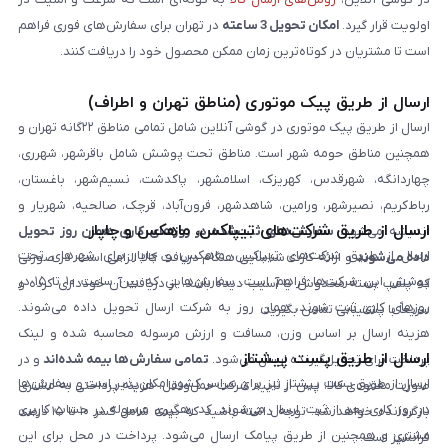
اولویت قرار گیرد.
امکان تحویل 3 ساعته
در تهران برای سفارش‌های فوری فراهم
است تا مشتریان در کوتاه‌ترین زمان ممکن محصول خود را دریافت کنند.
ارسال از طریق پیک موتوری (مناطق تهران و اطراف)
ارسال از طریق پیک موتوری در گوشی آنلاین شامل تمامی مناطق ۲۲گانه تهران و
همچنین مناطق حومه شهر است. مناطق تحت پوشش شامل باقرشهر، شهرری،
چهاردانگه، شهرقدس، کهریزک، اسلامشهر، پاکدشت، نسیم‌شهر، باغستان،
رباط‌کریم، نصیرشهر، ورامین، شاهدشهر، فرون‌آباد، قرچک، صالحیه، شهریار و
ارسال از طریق شرکت‌های تیپاکس، ماهکس و چاپار
اندیشه می‌شود.
سفارش‌های ثبت‌شده در روزهای کاری همان روز تحویل
ارسال از طریق شرکت‌های تیپاکس، ماهکس و چاپار برای شهرهای تحت
داده می‌شوند
و ارائه کارت شناسایی هنگام دریافت کالا الزامی است. در صورتی
پوشش این شرکت‌ها فراهم است. سفارش‌هایی که بین ساعت ۱۰ تا ۱۵ در
که پلمپ بسته مخدوش یا آسیب دیده باشد، از دریافت آن خودداری کرده و
روزهای کاری ثبت شوند، همان روز به شرکت ارسال تحویل داده می‌شوند.
سریعاً با پشتیبانی تماس بگیرید.
هزینه ارسال بر اساس وزن، مسافت و ارزش مرسوله محاسبه شده و لینک
ارسال از طریق پست پیشتاز
پرداخت برای تحویل‌گیرنده ارسال می‌شود.
تمامی سفارش‌ها بیمه شده‌اند
و در
ارسال از طریق پست پیشتاز نیز برای سراسر کشور امکان‌پذیر است و سفارش‌ها
صورت مفقودی کالا، پس از تایید شرکت حمل‌ونقل، هزینه پرداختی به مشتری
در روز کاری بعد از ثبت، ارسال می‌شوند. کد رهگیری مرسوله در حساب کاربری
بازگردانده خواهد شد. توجه داشته باشید که بیمه شامل کسر ۱۰ تا ۱۵ درصد
مشتری و همچنین از طریق پیامک ارسال می‌شود. پرداخت در محل برای این
فرانشیز است.