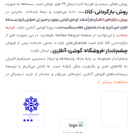
روش ممکن نیست و هزینه ثابت ارسال ۹۹ هزار تومان است. بسته‌ها به صورت
روش بازگردانی کالا
پلمپ شده تحویل اداره پست داده می‌شوند و بیمه شده‌اند، بنابراین در
صورت مشاهده هرگونه آسیب یا مخدوش بودن پلمپ، از تحویل گرفتن بسته
روش بازگردانی کالا
در فروشگاه گوشی آنلاین تنها در صورتی امکان‌پذیر است که
خودداری کرده و با پشتیبانی تماس بگیرید.
کالای خریداری شده مشمول مفاد ضمانت هفت روزه گوشی آنلاین باشد.
شرایط
ضمانت
را می‌توانید در صفحه مربوطه مطالعه بفرمایید. در این صورت، قبل از
بازگرداندن کالا لازم است هماهنگی‌های لازم با بخش خدمات پس از فروش
چشم‌انداز فروشگاه گوشی آنلاین
انجام شود و به هیچ‌وجه کالا بدون هماهنگی قبلی ارسال نگردد.
چشم‌انداز مجموعه بر پایه حذف واسطه‌ها و ایجاد دسترسی مستقیم کاربران
به کالاهای اصل و باکیفیت شکل گرفته است. ما تلاش می‌کنیم با توسعه
زیرساخت‌های فروش آنلاین، تجربه‌ای سریع‌تر و ساده‌تر از خرید دیجیتال در
مشاهده بیشتر
ایران ارائه دهیم. تبدیل‌شدن به مرجعی قابل اعتماد برای خرید کالای دیجیتال،
یکی از اهداف اصلی این مجموعه است. تمرکز بر رضایت مشتری، نوآوری در
خدمات و به‌روزرسانی مداوم محصولات، مسیر ما را روشن‌تر می‌کند. ما باور
داریم آینده بازار دیجیتال متعلق به کسب‌وکارهایی است که صداقت و شفافیت
را در اولویت قرار می‌دهند. گوشی آنلاین با تکیه بر تجربه و تخصص، با قدرت به
سمت تحقق این چشم‌انداز حرکت می‌کند.