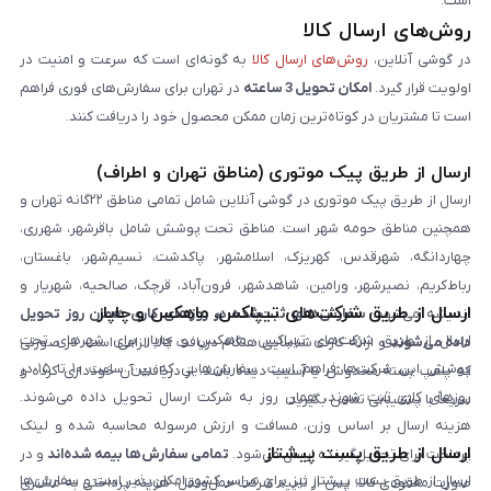
است.
روش‌های ارسال کالا
در گوشی آنلاین،
روش‌های ارسال کالا
به گونه‌ای است که سرعت و امنیت در
اولویت قرار گیرد.
امکان تحویل 3 ساعته
در تهران برای سفارش‌های فوری فراهم
است تا مشتریان در کوتاه‌ترین زمان ممکن محصول خود را دریافت کنند.
ارسال از طریق پیک موتوری (مناطق تهران و اطراف)
ارسال از طریق پیک موتوری در گوشی آنلاین شامل تمامی مناطق ۲۲گانه تهران و
همچنین مناطق حومه شهر است. مناطق تحت پوشش شامل باقرشهر، شهرری،
چهاردانگه، شهرقدس، کهریزک، اسلامشهر، پاکدشت، نسیم‌شهر، باغستان،
رباط‌کریم، نصیرشهر، ورامین، شاهدشهر، فرون‌آباد، قرچک، صالحیه، شهریار و
ارسال از طریق شرکت‌های تیپاکس، ماهکس و چاپار
اندیشه می‌شود.
سفارش‌های ثبت‌شده در روزهای کاری همان روز تحویل
ارسال از طریق شرکت‌های تیپاکس، ماهکس و چاپار برای شهرهای تحت
داده می‌شوند
و ارائه کارت شناسایی هنگام دریافت کالا الزامی است. در صورتی
پوشش این شرکت‌ها فراهم است. سفارش‌هایی که بین ساعت ۱۰ تا ۱۵ در
که پلمپ بسته مخدوش یا آسیب دیده باشد، از دریافت آن خودداری کرده و
روزهای کاری ثبت شوند، همان روز به شرکت ارسال تحویل داده می‌شوند.
سریعاً با پشتیبانی تماس بگیرید.
هزینه ارسال بر اساس وزن، مسافت و ارزش مرسوله محاسبه شده و لینک
ارسال از طریق پست پیشتاز
پرداخت برای تحویل‌گیرنده ارسال می‌شود.
تمامی سفارش‌ها بیمه شده‌اند
و در
ارسال از طریق پست پیشتاز نیز برای سراسر کشور امکان‌پذیر است و سفارش‌ها
صورت مفقودی کالا، پس از تایید شرکت حمل‌ونقل، هزینه پرداختی به مشتری