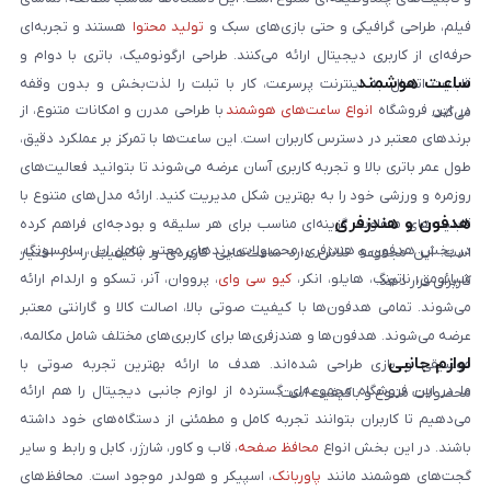
فیلم، طراحی گرافیکی و حتی بازی‌های سبک و
تولید محتوا
هستند و تجربه‌ای
حرفه‌ای از کاربری دیجیتال ارائه می‌کنند. طراحی ارگونومیک، باتری با دوام و
ساعت هوشمند
قابلیت اتصال به اینترنت پرسرعت، کار با تبلت را لذت‌بخش و بدون وقفه
در این فروشگاه
انواع ساعت‌های هوشمند
با طراحی مدرن و امکانات متنوع، از
می‌کند.
برندهای معتبر در دسترس کاربران است. این ساعت‌ها با تمرکز بر عملکرد دقیق،
طول عمر باتری بالا و تجربه کاربری آسان عرضه می‌شوند تا بتوانید فعالیت‌های
روزمره و ورزشی خود را به بهترین شکل مدیریت کنید. ارائه مدل‌های متنوع با
هدفون و هندزفری
قابلیت‌های متفاوت، گزینه‌ای مناسب برای هر سلیقه و بودجه‌ای فراهم کرده
در بخش هدفون و هندزفری، محصولات برندهای معتبر شامل اپل، سامسونگ،
است. این مجموعه تلاش دارد ساعت‌هایی کاربردی و باکیفیت را در اختیار
شیائومی، ناتینگ، هایلو، انکر،
کیو سی وای
، پرووان، آنر، تسکو و ارلدام ارائه
کاربران قرار دهد.
می‌شوند. تمامی هدفون‌ها با کیفیت صوتی بالا، اصالت کالا و گارانتی معتبر
عرضه می‌شوند. هدفون‌ها و هندزفری‌ها برای کاربری‌های مختلف شامل مکالمه،
لوازم جانبی
موسیقی و بازی طراحی شده‌اند. هدف ما ارائه بهترین تجربه صوتی با
ما در این فروشگاه مجموعه‌ای گسترده از لوازم جانبی دیجیتال را هم ارائه
محصولات متنوع و باکیفیت است.
می‌دهیم تا کاربران بتوانند تجربه کامل و مطمئنی از دستگاه‌های خود داشته
باشند. در این بخش انواع
محافظ صفحه
، قاب و کاور، شارژر، کابل و رابط و سایر
گجت‌های هوشمند مانند
پاوربانک
، اسپیکر و هولدر موجود است. محافظ‌های