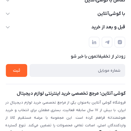
تماس با گوشی‌آنلاین
۰۲۱91001221
با گوشی‌آنلاین
info@gooshi.online
درباره ما
قبل و بعد از خرید
تهران، خیابان جمهوری، پاساژعلاءالدین، طبقه پنجم، واحد 564
تماس با ما
نحوه خرید از گوشی آنلاین
حساب کاربری
شرایط ضمانت هفت روزه
حریم خصوصی
زودتر از تخفیفاتمون با خبر شو
روش ارسال کالا در گوشی آنلاین
خرید سازمانی
روش بازگردانی کالا
ثبت
لیست محصولات
پرسش‌های متداول
بلاگ
گوشی آنلاین؛ مرجع تخصصی خرید اینترنتی لوازم دیجیتال
فروشگاه گوشی آنلاین به‌عنوان یکی از مراجع تخصصی خرید لوازم دیجیتال در
ایران، با بیش از ۱۷ سال سابقه فعالیت، بستری مطمئن برای انتخاب و خرید
هوشمندانه فراهم کرده است. این مجموعه با عرضه مستقیم کالا از
واردکنندگان اصلی، اصالت تمامی محصولات را تضمین می‌کند. تنوع گسترده