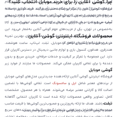
چرا گوشی آنلاین را برای خرید موبایل انتخاب کنید؟
گوشی موبایل، تبلت، لپ‌تاپ و لوازم جانبی باعث شده کاربران بتوانند تمام
نیازهای دیجیتال خود را از یک فروشگاه معتبر تأمین کنند. قیمت‌گذاری منصفانه
فروشگاه گوشی آنلاین با تمرکز بر رضایت مشتری، فرآیند خرید موبایل را ساده،
و شفاف از مهم‌ترین اصول کاری گوشی آنلاین است. هدف ما ایجاد تجربه‌ای
سریع و قابل اعتماد کرده است. تمامی گوشی‌ها با ضمانت اصالت و گارانتی معتبر
آسان، سریع و امن در خرید کالای دیجیتال برای تمامی کاربران ایرانی است.
عرضه می‌شوند تا خیال کاربران از کیفیت کالا راحت باشد. تحویل سریع کالا
به‌خصوص در تهران، یکی از مزیت‌های مهم گوشی آنلاین به‌شمار می‌رود. این
محصولات فروشگاه اینترنتی گوشی آنلاین
مجموعه تلاش می‌کند با ترکیب قیمت مناسب و خدمات حرفه‌ای، بهترین تجربه
خرید موبایل را برای کاربران فراهم کند.
در این فروشگاه گستره‌ای کامل از موبایل، تبلت، لپ‌تاپ، ساعت هوشمند،
هندزفری، هدفون، کنسول بازی و لوازم جانبی دیجیتال در دسترس کاربران قرار
دارد. این مجموعه با تمرکز بر کیفیت و خدمات حرفه‌ای، خریدی سریع و بدون
دغدغه را برای تمامی کاربران ممکن می‌کند. محصولات ما عبارتند از موارد زیر
گوشی موبایل
است:
فروشگاه اینترنتی گوشی آنلاین ارائه‌دهنده جدیدترین مدل‌های گوشی موبایل
از برندهای معتبر شامل
اپل
و
سامسونگ
است. تمامی گوشی‌ها با تضمین
اصالت کالا و گارانتی معتبر عرضه می‌شوند. همراه با هر محصول، مشخصات
کامل، تصاویر واقعی محصولات ارائه شده است تا کاربران انتخابی آگاهانه
تبلت
داشته باشند. هدف ما ارائه به‌روزترین و محبوب‌ترین گوشی‌ها با قیمت مناسب
مجموعه تبلت‌ها شامل مدل‌هایی با نمایشگرهای باکیفیت، پردازنده‌های سریع
است. با گوشی آنلاین، خرید گوشی موبایل سریع، امن و آسان است.
و قابلیت‌های چندوظیفه‌ای متنوع است. این دستگاه‌ها مناسب مطالعه، تماشای