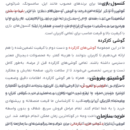
کنسول بازی
صفحه و قاب‌ها برای برندهای محبوب مانند اپل، سامسونگ، شیائومی،
گوشی آنلاین ارائه‌دهنده جدیدترین کنسول‌های بازی شامل
پلی‌استیشن
،
موتورولا و آنر عرضه می‌شوند و گوشی و دستگاه شما را در برابر خط و خش
ایکس‌باکس و نینتندو هم است. این بخش برای علاقه‌مندان به بازی‌های
محافظت می‌کنند. هدف از این بخش ارائه لوازم جانبی باکیفیت، کاربردی و با
ویدیویی و سرگرمی دیجیتال فراهم شده است. هدف ما ارائه کنسول‌های بازی
طراحی مناسب است تا خرید کاربران کامل، راحت و مطمئن باشد.
با کیفیت بالا و قیمت مناسب برای تمامی کاربران است.
گوشی کارکرده
ما در این مجموعه
گوشی‌های کارکرده
و دست دوم با کیفیت تضمین‌شده را هم
ارائه می‌دهیم تا کاربران بتوانند با هزینه کمتر، به محصولات دیجیتال معتبر
دسترسی داشته باشند. تمامی گوشی‌های کارکرده قبل از عرضه، به‌طور کامل
تست و بررسی تخصصی می‌شوند تا از سلامت باتری، صفحه نمایش و عملکرد
گوشیتو بفروش
فنی اطمینان حاصل شود. همراه با هر گوشی کارکرده، اطلاعات دقیق وضعیت
دستگاه و تصاویر واقعی آن ارائه می‌شود تا کاربران بتوانند انتخابی آگاهانه
با سرویس «
گوشیتو بفروش
» در گوشی آنلاین، می‌توانید به‌سادگی و با اطمینان
داشته باشند. هدف ما ارائه تجربه‌ای حرفه‌ای و مطمئن از خرید گوشی کارکرده
گوشی موبایل خود را بفروشید. تنها کافی است مشخصات دستگاه، مدل و
برای تمام کاربران ایرانی است.
وضعیت فیزیکی آن را وارد کنید تا کارشناسان ما قیمت منصفانه و پیشنهادی
خرید را به شما اعلام کنند. تمام مراحل فروش سریع، شفاف و بدون واسطه
خرید سازمان
انجام می‌شود و پرداخت وجه در کوتاه‌ترین زمان ممکن انجام خواهد شد. این
سرویس شامل گوشی‌های کارکرده، دست دوم و حتی گوشی‌های با سلامت کامل
گوشی آنلاین
خدمات خرید سازمانی
برای شرکت‌ها، مؤسسات و سازمان‌ها را نیز