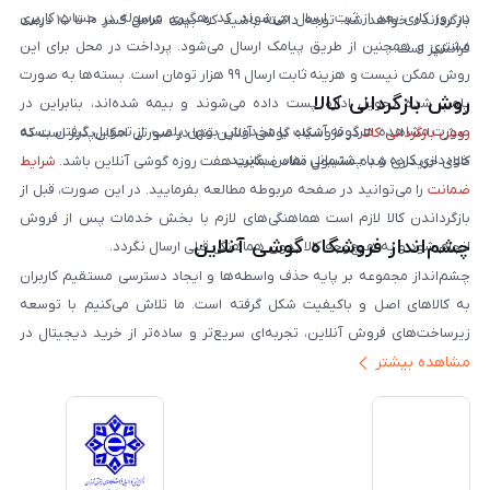
در روز کاری بعد از ثبت، ارسال می‌شوند. کد رهگیری مرسوله در حساب کاربری
بازگردانده خواهد شد. توجه داشته باشید که بیمه شامل کسر ۱۰ تا ۱۵ درصد
مشتری و همچنین از طریق پیامک ارسال می‌شود. پرداخت در محل برای این
فرانشیز است.
روش ممکن نیست و هزینه ثابت ارسال ۹۹ هزار تومان است. بسته‌ها به صورت
روش بازگردانی کالا
پلمپ شده تحویل اداره پست داده می‌شوند و بیمه شده‌اند، بنابراین در
صورت مشاهده هرگونه آسیب یا مخدوش بودن پلمپ، از تحویل گرفتن بسته
روش بازگردانی کالا
در فروشگاه گوشی آنلاین تنها در صورتی امکان‌پذیر است که
خودداری کرده و با پشتیبانی تماس بگیرید.
کالای خریداری شده مشمول مفاد ضمانت هفت روزه گوشی آنلاین باشد.
شرایط
ضمانت
را می‌توانید در صفحه مربوطه مطالعه بفرمایید. در این صورت، قبل از
بازگرداندن کالا لازم است هماهنگی‌های لازم با بخش خدمات پس از فروش
چشم‌انداز فروشگاه گوشی آنلاین
انجام شود و به هیچ‌وجه کالا بدون هماهنگی قبلی ارسال نگردد.
چشم‌انداز مجموعه بر پایه حذف واسطه‌ها و ایجاد دسترسی مستقیم کاربران
به کالاهای اصل و باکیفیت شکل گرفته است. ما تلاش می‌کنیم با توسعه
زیرساخت‌های فروش آنلاین، تجربه‌ای سریع‌تر و ساده‌تر از خرید دیجیتال در
مشاهده بیشتر
ایران ارائه دهیم. تبدیل‌شدن به مرجعی قابل اعتماد برای خرید کالای دیجیتال،
یکی از اهداف اصلی این مجموعه است. تمرکز بر رضایت مشتری، نوآوری در
خدمات و به‌روزرسانی مداوم محصولات، مسیر ما را روشن‌تر می‌کند. ما باور
داریم آینده بازار دیجیتال متعلق به کسب‌وکارهایی است که صداقت و شفافیت
را در اولویت قرار می‌دهند. گوشی آنلاین با تکیه بر تجربه و تخصص، با قدرت به