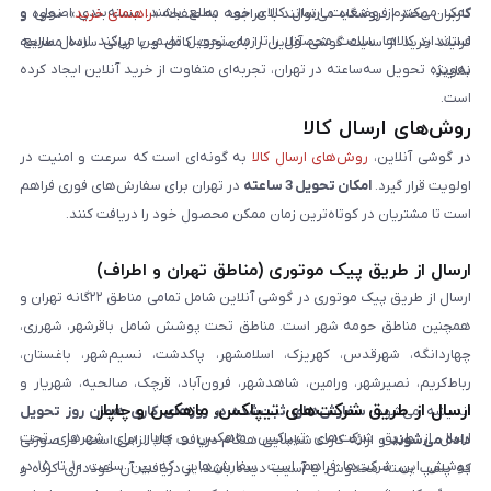
کمک می‌کند از وضعیت ارسال کالای خود مطلع باشند. بسته‌بندی اصولی و
کاربران محترم فروشگاه می‌توانند با مراجعه به صفحه «
راهنمای خرید
»، نحوه و
استاندارد کالاها، سلامت محصول را تا زمان تحویل تضمین می‌کند. ارسال سریع،
فرایند خرید از سایت گوشی آنلاین را به‌صورت کامل و با زبانی ساده مطالعه
به‌ویژه تحویل سه‌ساعته در تهران، تجربه‌ای متفاوت از خرید آنلاین ایجاد کرده
نمایند.
است.
روش‌های ارسال کالا
در گوشی آنلاین،
روش‌های ارسال کالا
به گونه‌ای است که سرعت و امنیت در
اولویت قرار گیرد.
امکان تحویل 3 ساعته
در تهران برای سفارش‌های فوری فراهم
است تا مشتریان در کوتاه‌ترین زمان ممکن محصول خود را دریافت کنند.
ارسال از طریق پیک موتوری (مناطق تهران و اطراف)
ارسال از طریق پیک موتوری در گوشی آنلاین شامل تمامی مناطق ۲۲گانه تهران و
همچنین مناطق حومه شهر است. مناطق تحت پوشش شامل باقرشهر، شهرری،
چهاردانگه، شهرقدس، کهریزک، اسلامشهر، پاکدشت، نسیم‌شهر، باغستان،
رباط‌کریم، نصیرشهر، ورامین، شاهدشهر، فرون‌آباد، قرچک، صالحیه، شهریار و
ارسال از طریق شرکت‌های تیپاکس، ماهکس و چاپار
اندیشه می‌شود.
سفارش‌های ثبت‌شده در روزهای کاری همان روز تحویل
ارسال از طریق شرکت‌های تیپاکس، ماهکس و چاپار برای شهرهای تحت
داده می‌شوند
و ارائه کارت شناسایی هنگام دریافت کالا الزامی است. در صورتی
پوشش این شرکت‌ها فراهم است. سفارش‌هایی که بین ساعت ۱۰ تا ۱۵ در
که پلمپ بسته مخدوش یا آسیب دیده باشد، از دریافت آن خودداری کرده و