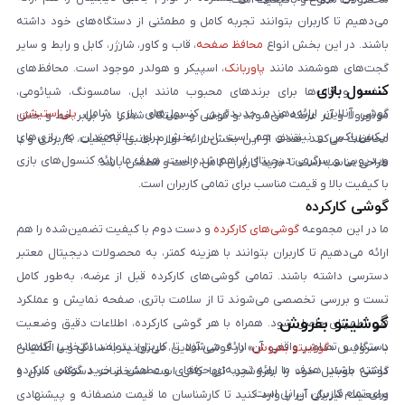
می‌دهیم تا کاربران بتوانند تجربه کامل و مطمئنی از دستگاه‌های خود داشته
باشند. در این بخش انواع
محافظ صفحه
، قاب و کاور، شارژر، کابل و رابط و سایر
گجت‌های هوشمند مانند
پاوربانک
، اسپیکر و هولدر موجود است. محافظ‌های
کنسول بازی
صفحه و قاب‌ها برای برندهای محبوب مانند اپل، سامسونگ، شیائومی،
گوشی آنلاین ارائه‌دهنده جدیدترین کنسول‌های بازی شامل
پلی‌استیشن
،
موتورولا و آنر عرضه می‌شوند و گوشی و دستگاه شما را در برابر خط و خش
ایکس‌باکس و نینتندو هم است. این بخش برای علاقه‌مندان به بازی‌های
محافظت می‌کنند. هدف از این بخش ارائه لوازم جانبی باکیفیت، کاربردی و با
ویدیویی و سرگرمی دیجیتال فراهم شده است. هدف ما ارائه کنسول‌های بازی
طراحی مناسب است تا خرید کاربران کامل، راحت و مطمئن باشد.
با کیفیت بالا و قیمت مناسب برای تمامی کاربران است.
گوشی کارکرده
ما در این مجموعه
گوشی‌های کارکرده
و دست دوم با کیفیت تضمین‌شده را هم
ارائه می‌دهیم تا کاربران بتوانند با هزینه کمتر، به محصولات دیجیتال معتبر
دسترسی داشته باشند. تمامی گوشی‌های کارکرده قبل از عرضه، به‌طور کامل
تست و بررسی تخصصی می‌شوند تا از سلامت باتری، صفحه نمایش و عملکرد
گوشیتو بفروش
فنی اطمینان حاصل شود. همراه با هر گوشی کارکرده، اطلاعات دقیق وضعیت
دستگاه و تصاویر واقعی آن ارائه می‌شود تا کاربران بتوانند انتخابی آگاهانه
با سرویس «
گوشیتو بفروش
» در گوشی آنلاین، می‌توانید به‌سادگی و با اطمینان
داشته باشند. هدف ما ارائه تجربه‌ای حرفه‌ای و مطمئن از خرید گوشی کارکرده
گوشی موبایل خود را بفروشید. تنها کافی است مشخصات دستگاه، مدل و
برای تمام کاربران ایرانی است.
وضعیت فیزیکی آن را وارد کنید تا کارشناسان ما قیمت منصفانه و پیشنهادی