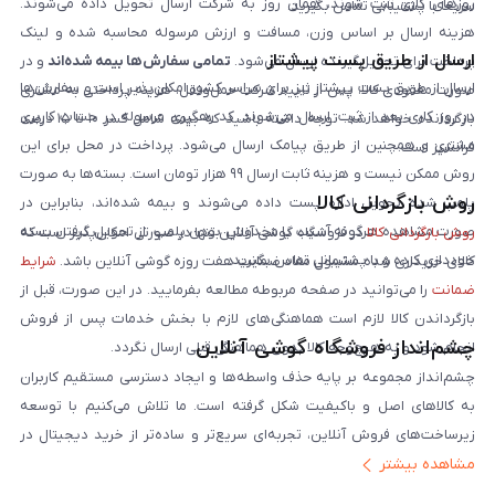
روزهای کاری ثبت شوند، همان روز به شرکت ارسال تحویل داده می‌شوند.
سریعاً با پشتیبانی تماس بگیرید.
هزینه ارسال بر اساس وزن، مسافت و ارزش مرسوله محاسبه شده و لینک
ارسال از طریق پست پیشتاز
پرداخت برای تحویل‌گیرنده ارسال می‌شود.
تمامی سفارش‌ها بیمه شده‌اند
و در
ارسال از طریق پست پیشتاز نیز برای سراسر کشور امکان‌پذیر است و سفارش‌ها
صورت مفقودی کالا، پس از تایید شرکت حمل‌ونقل، هزینه پرداختی به مشتری
در روز کاری بعد از ثبت، ارسال می‌شوند. کد رهگیری مرسوله در حساب کاربری
بازگردانده خواهد شد. توجه داشته باشید که بیمه شامل کسر ۱۰ تا ۱۵ درصد
مشتری و همچنین از طریق پیامک ارسال می‌شود. پرداخت در محل برای این
فرانشیز است.
روش ممکن نیست و هزینه ثابت ارسال ۹۹ هزار تومان است. بسته‌ها به صورت
روش بازگردانی کالا
پلمپ شده تحویل اداره پست داده می‌شوند و بیمه شده‌اند، بنابراین در
صورت مشاهده هرگونه آسیب یا مخدوش بودن پلمپ، از تحویل گرفتن بسته
روش بازگردانی کالا
در فروشگاه گوشی آنلاین تنها در صورتی امکان‌پذیر است که
خودداری کرده و با پشتیبانی تماس بگیرید.
کالای خریداری شده مشمول مفاد ضمانت هفت روزه گوشی آنلاین باشد.
شرایط
ضمانت
را می‌توانید در صفحه مربوطه مطالعه بفرمایید. در این صورت، قبل از
بازگرداندن کالا لازم است هماهنگی‌های لازم با بخش خدمات پس از فروش
چشم‌انداز فروشگاه گوشی آنلاین
انجام شود و به هیچ‌وجه کالا بدون هماهنگی قبلی ارسال نگردد.
چشم‌انداز مجموعه بر پایه حذف واسطه‌ها و ایجاد دسترسی مستقیم کاربران
به کالاهای اصل و باکیفیت شکل گرفته است. ما تلاش می‌کنیم با توسعه
زیرساخت‌های فروش آنلاین، تجربه‌ای سریع‌تر و ساده‌تر از خرید دیجیتال در
مشاهده بیشتر
ایران ارائه دهیم. تبدیل‌شدن به مرجعی قابل اعتماد برای خرید کالای دیجیتال،
یکی از اهداف اصلی این مجموعه است. تمرکز بر رضایت مشتری، نوآوری در