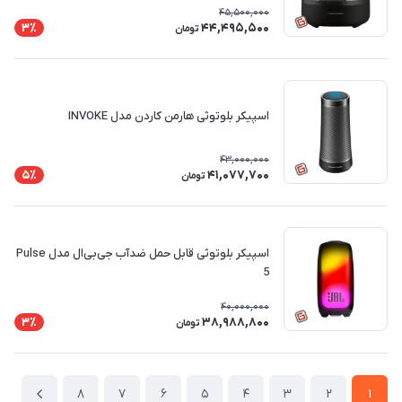
45,500,000
44,495,500
3٪
تومان
اسپیکر بلوتوثی هارمن کاردن مدل INVOKE
43,000,000
41,077,700
5٪
تومان
اسپیکر بلوتوثی قابل حمل ضدآب جی‌بی‌ال مدل Pulse
5
40,000,000
38,988,800
3٪
تومان
8
7
6
5
4
3
2
1