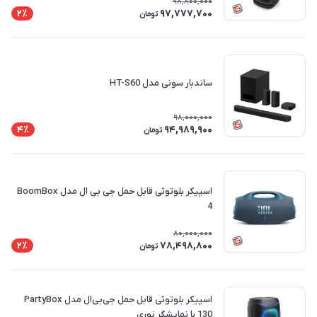
98,800,000
97,777,700
2٪
تومان
ساندبار سونی مدل HT-S60
98,000,000
94,989,900
4٪
تومان
اسپیکر بلوتوثی قابل حمل جی بی ال مدل BoomBox
4
80,000,000
78,498,800
2٪
تومان
اسپیکر بلوتوثی قابل حمل جی‌بی‌ال مدل PartyBox
130 با نمایشگر نوری