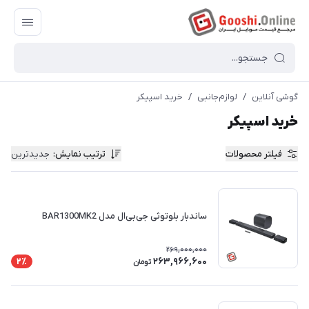
گوشی آنلاین
/
لوازم‌جانبی
/
خرید اسپیکر
خرید اسپیکر
فیلتر محصولات
ترتیب نمایش
:
جدیدترین
ساندبار بلوتوثی جی‌بی‌ال مدل BAR1300MK2
269,000,000
263,966,600
2٪
تومان