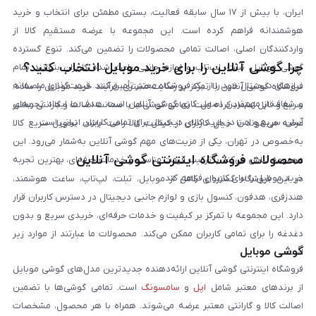
ایران، با بیش از ۱۷ سال سابقه فعالیت، بستری مطمئن برای انتخاب و خرید
هوشمندانه فراهم کرده است. این مجموعه با عرضه مستقیم کالا از
واردکنندگان اصلی، اصالت تمامی محصولات را تضمین می‌کند. تنوع گسترده
چرا گوشی آنلاین را برای خرید موبایل انتخاب کنید؟
گوشی موبایل، تبلت، لپ‌تاپ و لوازم جانبی باعث شده کاربران بتوانند تمام
نیازهای دیجیتال خود را از یک فروشگاه معتبر تأمین کنند. قیمت‌گذاری منصفانه
فروشگاه گوشی آنلاین با تمرکز بر رضایت مشتری، فرآیند خرید موبایل را ساده،
و شفاف از مهم‌ترین اصول کاری گوشی آنلاین است. هدف ما ایجاد تجربه‌ای
سریع و قابل اعتماد کرده است. تمامی گوشی‌ها با ضمانت اصالت و گارانتی معتبر
آسان، سریع و امن در خرید کالای دیجیتال برای تمامی کاربران ایرانی است.
عرضه می‌شوند تا خیال کاربران از کیفیت کالا راحت باشد. تحویل سریع کالا
به‌خصوص در تهران، یکی از مزیت‌های مهم گوشی آنلاین به‌شمار می‌رود. این
محصولات فروشگاه اینترنتی گوشی آنلاین
مجموعه تلاش می‌کند با ترکیب قیمت مناسب و خدمات حرفه‌ای، بهترین تجربه
خرید موبایل را برای کاربران فراهم کند.
در این فروشگاه گستره‌ای کامل از موبایل، تبلت، لپ‌تاپ، ساعت هوشمند،
هندزفری، هدفون، کنسول بازی و لوازم جانبی دیجیتال در دسترس کاربران قرار
دارد. این مجموعه با تمرکز بر کیفیت و خدمات حرفه‌ای، خریدی سریع و بدون
دغدغه را برای تمامی کاربران ممکن می‌کند. محصولات ما عبارتند از موارد زیر
گوشی موبایل
است:
فروشگاه اینترنتی گوشی آنلاین ارائه‌دهنده جدیدترین مدل‌های گوشی موبایل
از برندهای معتبر شامل
اپل
و
سامسونگ
است. تمامی گوشی‌ها با تضمین
اصالت کالا و گارانتی معتبر عرضه می‌شوند. همراه با هر محصول، مشخصات