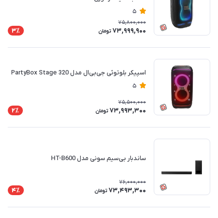
5
75,800,000
73,999,900
3٪
تومان
اسپیکر بلوتوثی جی‌بی‌ال مدل PartyBox Stage 320
5
75,500,000
73,993,300
2٪
تومان
ساندبار بی‌سیم سونی مدل HT-B600
76,000,000
73,493,300
4٪
تومان