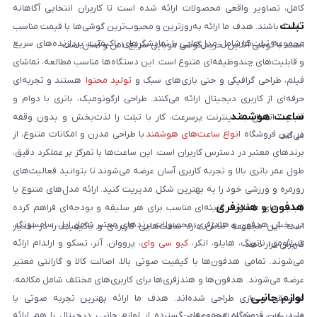
کامل، تصاویر واقعی محصولات ارائه شده است تا کاربران انتخابی آگاهانه
تبلت
داشته باشند. هدف ما ارائه به‌روزترین و محبوب‌ترین گوشی‌ها با قیمت مناسب
مجموعه تبلت‌ها شامل مدل‌هایی با نمایشگرهای باکیفیت، پردازنده‌های سریع
است. با گوشی آنلاین، خرید گوشی موبایل سریع، امن و آسان است.
و قابلیت‌های چندوظیفه‌ای متنوع است. این دستگاه‌ها مناسب مطالعه، تماشای
فیلم، طراحی گرافیکی و حتی بازی‌های سبک و
تولید محتوا
هستند و تجربه‌ای
حرفه‌ای از کاربری دیجیتال ارائه می‌کنند. طراحی ارگونومیک، باتری با دوام و
ساعت هوشمند
قابلیت اتصال به اینترنت پرسرعت، کار با تبلت را لذت‌بخش و بدون وقفه
در این فروشگاه
انواع ساعت‌های هوشمند
با طراحی مدرن و امکانات متنوع، از
می‌کند.
برندهای معتبر در دسترس کاربران است. این ساعت‌ها با تمرکز بر عملکرد دقیق،
طول عمر باتری بالا و تجربه کاربری آسان عرضه می‌شوند تا بتوانید فعالیت‌های
روزمره و ورزشی خود را به بهترین شکل مدیریت کنید. ارائه مدل‌های متنوع با
هدفون و هندزفری
قابلیت‌های متفاوت، گزینه‌ای مناسب برای هر سلیقه و بودجه‌ای فراهم کرده
در بخش هدفون و هندزفری، محصولات برندهای معتبر شامل اپل، سامسونگ،
است. این مجموعه تلاش دارد ساعت‌هایی کاربردی و باکیفیت را در اختیار
شیائومی، ناتینگ، هایلو، انکر،
کیو سی وای
، پرووان، آنر، تسکو و ارلدام ارائه
کاربران قرار دهد.
می‌شوند. تمامی هدفون‌ها با کیفیت صوتی بالا، اصالت کالا و گارانتی معتبر
عرضه می‌شوند. هدفون‌ها و هندزفری‌ها برای کاربری‌های مختلف شامل مکالمه،
لوازم جانبی
موسیقی و بازی طراحی شده‌اند. هدف ما ارائه بهترین تجربه صوتی با
ما در این فروشگاه مجموعه‌ای گسترده از لوازم جانبی دیجیتال را هم ارائه
محصولات متنوع و باکیفیت است.