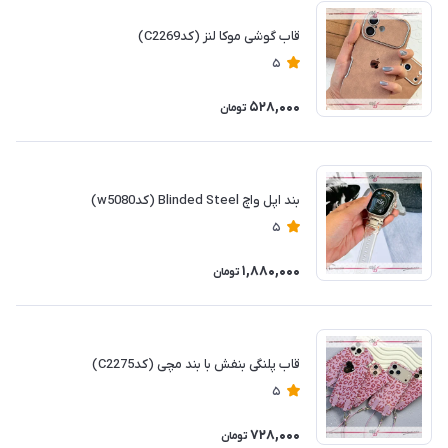
قاب گوشی موکا لنز (کدC2269)
5
528,000
تومان
بند اپل واچ Blinded Steel (کدw5080)
5
1,880,000
تومان
قاب پلنگی بنفش با بند مچی (کدC2275)
5
728,000
تومان