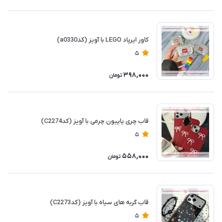
کاور ایرپاد LEGO با آویز (کدa0330)
5
398,000
تومان
قاب چری پاپیون چرمی با آویز (کدC2274)
5
558,000
تومان
قاب گربه های سیاه با آویز (کدC2273)
5