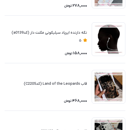
278,000
تومان
نگه دارنده ایرپاد سیلیکونی مگنت دار (کدa0139)
5
158,000
تومان
قاب Land of the Leopards (کدC2205)
468,000
تومان