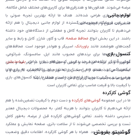
عرضه می‌شوند. هدفون‌ها و هندزفری‌ها برای کاربری‌های مختلف شامل مکالمه،
لوازم جانبی
موسیقی و بازی طراحی شده‌اند. هدف ما ارائه بهترین تجربه صوتی با
ما در این فروشگاه مجموعه‌ای گسترده از لوازم جانبی دیجیتال را هم ارائه
محصولات متنوع و باکیفیت است.
می‌دهیم تا کاربران بتوانند تجربه کامل و مطمئنی از دستگاه‌های خود داشته
باشند. در این بخش انواع
محافظ صفحه
، قاب و کاور، شارژر، کابل و رابط و سایر
گجت‌های هوشمند مانند
پاوربانک
، اسپیکر و هولدر موجود است. محافظ‌های
کنسول بازی
صفحه و قاب‌ها برای برندهای محبوب مانند اپل، سامسونگ، شیائومی،
گوشی آنلاین ارائه‌دهنده جدیدترین کنسول‌های بازی شامل
پلی‌استیشن
،
موتورولا و آنر عرضه می‌شوند و گوشی و دستگاه شما را در برابر خط و خش
ایکس‌باکس و نینتندو هم است. این بخش برای علاقه‌مندان به بازی‌های
محافظت می‌کنند. هدف از این بخش ارائه لوازم جانبی باکیفیت، کاربردی و با
ویدیویی و سرگرمی دیجیتال فراهم شده است. هدف ما ارائه کنسول‌های بازی
طراحی مناسب است تا خرید کاربران کامل، راحت و مطمئن باشد.
با کیفیت بالا و قیمت مناسب برای تمامی کاربران است.
گوشی کارکرده
ما در این مجموعه
گوشی‌های کارکرده
و دست دوم با کیفیت تضمین‌شده را هم
ارائه می‌دهیم تا کاربران بتوانند با هزینه کمتر، به محصولات دیجیتال معتبر
دسترسی داشته باشند. تمامی گوشی‌های کارکرده قبل از عرضه، به‌طور کامل
تست و بررسی تخصصی می‌شوند تا از سلامت باتری، صفحه نمایش و عملکرد
گوشیتو بفروش
فنی اطمینان حاصل شود. همراه با هر گوشی کارکرده، اطلاعات دقیق وضعیت