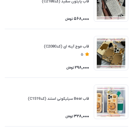
قاب پایتون سفید (کدC2188)
568,000
تومان
قاب موج آینه ای (کدC2080)
5
298,000
تومان
قاب Bear سیلیکونی استند (کدC1519)
328,000
تومان