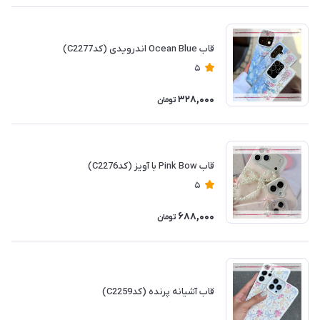
قاب Ocean Blue اندرویدی (کدC2277)
5
328,000
تومان
قاب Pink Bow با آویز (کدC2276)
5
688,000
تومان
قاب آشیانه پرنده (کدC2259)