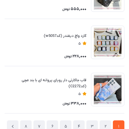
555,000
تومان
گارد واچ دیفندر (کدw5057)
5
228,000
تومان
قاب جاکارتی دار رویای پروانه ای با بند مچی
(کدC2272)
5
338,000
تومان
8
7
6
5
4
3
2
1