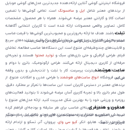
فروشگاه اینترنتی گوشی آنلاین ارائه‌دهنده جدیدترین مدل‌های گوشی موبایل
از برندهای معتبر شامل
اپل
و
سامسونگ
است. تمامی گوشی‌ها با تضمین
اصالت کالا و گارانتی معتبر عرضه می‌شوند. همراه با هر محصول، مشخصات
کامل، تصاویر واقعی محصولات ارائه شده است تا کاربران انتخابی آگاهانه
تبلت
داشته باشند. هدف ما ارائه به‌روزترین و محبوب‌ترین گوشی‌ها با قیمت مناسب
مجموعه تبلت‌ها شامل مدل‌هایی با نمایشگرهای باکیفیت، پردازنده‌های سریع
است. با گوشی آنلاین، خرید گوشی موبایل سریع، امن و آسان است.
و قابلیت‌های چندوظیفه‌ای متنوع است. این دستگاه‌ها مناسب مطالعه، تماشای
فیلم، طراحی گرافیکی و حتی بازی‌های سبک و
تولید محتوا
هستند و تجربه‌ای
حرفه‌ای از کاربری دیجیتال ارائه می‌کنند. طراحی ارگونومیک، باتری با دوام و
ساعت هوشمند
قابلیت اتصال به اینترنت پرسرعت، کار با تبلت را لذت‌بخش و بدون وقفه
در این فروشگاه
انواع ساعت‌های هوشمند
با طراحی مدرن و امکانات متنوع، از
می‌کند.
برندهای معتبر در دسترس کاربران است. این ساعت‌ها با تمرکز بر عملکرد دقیق،
طول عمر باتری بالا و تجربه کاربری آسان عرضه می‌شوند تا بتوانید فعالیت‌های
روزمره و ورزشی خود را به بهترین شکل مدیریت کنید. ارائه مدل‌های متنوع با
هدفون و هندزفری
قابلیت‌های متفاوت، گزینه‌ای مناسب برای هر سلیقه و بودجه‌ای فراهم کرده
در بخش هدفون و هندزفری، محصولات برندهای معتبر شامل اپل، سامسونگ،
است. این مجموعه تلاش دارد ساعت‌هایی کاربردی و باکیفیت را در اختیار
شیائومی، ناتینگ، هایلو، انکر،
کیو سی وای
، پرووان، آنر، تسکو و ارلدام ارائه
کاربران قرار دهد.
می‌شوند. تمامی هدفون‌ها با کیفیت صوتی بالا، اصالت کالا و گارانتی معتبر