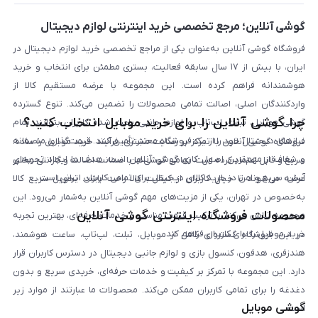
بلاگ
گوشی آنلاین؛ مرجع تخصصی خرید اینترنتی لوازم دیجیتال
فروشگاه گوشی آنلاین به‌عنوان یکی از مراجع تخصصی خرید لوازم دیجیتال در
ایران، با بیش از ۱۷ سال سابقه فعالیت، بستری مطمئن برای انتخاب و خرید
هوشمندانه فراهم کرده است. این مجموعه با عرضه مستقیم کالا از
واردکنندگان اصلی، اصالت تمامی محصولات را تضمین می‌کند. تنوع گسترده
چرا گوشی آنلاین را برای خرید موبایل انتخاب کنید؟
گوشی موبایل، تبلت، لپ‌تاپ و لوازم جانبی باعث شده کاربران بتوانند تمام
نیازهای دیجیتال خود را از یک فروشگاه معتبر تأمین کنند. قیمت‌گذاری منصفانه
فروشگاه گوشی آنلاین با تمرکز بر رضایت مشتری، فرآیند خرید موبایل را ساده،
و شفاف از مهم‌ترین اصول کاری گوشی آنلاین است. هدف ما ایجاد تجربه‌ای
سریع و قابل اعتماد کرده است. تمامی گوشی‌ها با ضمانت اصالت و گارانتی معتبر
آسان، سریع و امن در خرید کالای دیجیتال برای تمامی کاربران ایرانی است.
عرضه می‌شوند تا خیال کاربران از کیفیت کالا راحت باشد. تحویل سریع کالا
به‌خصوص در تهران، یکی از مزیت‌های مهم گوشی آنلاین به‌شمار می‌رود. این
محصولات فروشگاه اینترنتی گوشی آنلاین
مجموعه تلاش می‌کند با ترکیب قیمت مناسب و خدمات حرفه‌ای، بهترین تجربه
خرید موبایل را برای کاربران فراهم کند.
در این فروشگاه گستره‌ای کامل از موبایل، تبلت، لپ‌تاپ، ساعت هوشمند،
هندزفری، هدفون، کنسول بازی و لوازم جانبی دیجیتال در دسترس کاربران قرار
دارد. این مجموعه با تمرکز بر کیفیت و خدمات حرفه‌ای، خریدی سریع و بدون
دغدغه را برای تمامی کاربران ممکن می‌کند. محصولات ما عبارتند از موارد زیر
گوشی موبایل
است: