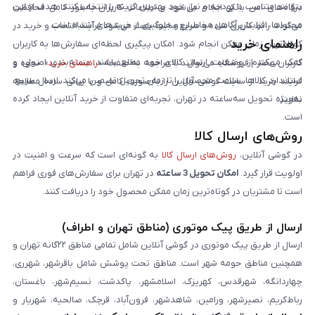
بتوانند متناسب با بودجه و نیاز خود بهترین گزینه را انتخاب کنند. هدف از این
درگاه‌های امن بانکی انجام می‌شود و اطلاعات کاربران به‌طور کامل محافظت
محتواها، افزایش آگاهی مخاطبان و جلوگیری از خریدهای اشتباه است.
می‌گردد. رابط کاربری ساده و سریع سایت باعث می‌شود فرآیند انتخاب و خرید در
راهنمای خرید
کوتاه‌ترین زمان ممکن انجام شود. امکان پیگیری لحظه‌ای سفارش‌ها به کاربران
کمک می‌کند از وضعیت ارسال کالای خود مطلع باشند. بسته‌بندی اصولی و
کاربران محترم فروشگاه می‌توانند با مراجعه به صفحه «
راهنمای خرید
»، نحوه و
استاندارد کالاها، سلامت محصول را تا زمان تحویل تضمین می‌کند. ارسال سریع،
فرایند خرید از سایت گوشی آنلاین را به‌صورت کامل و با زبانی ساده مطالعه
به‌ویژه تحویل سه‌ساعته در تهران، تجربه‌ای متفاوت از خرید آنلاین ایجاد کرده
نمایند.
است.
روش‌های ارسال کالا
در گوشی آنلاین،
روش‌های ارسال کالا
به گونه‌ای است که سرعت و امنیت در
اولویت قرار گیرد.
امکان تحویل 3 ساعته
در تهران برای سفارش‌های فوری فراهم
است تا مشتریان در کوتاه‌ترین زمان ممکن محصول خود را دریافت کنند.
ارسال از طریق پیک موتوری (مناطق تهران و اطراف)
ارسال از طریق پیک موتوری در گوشی آنلاین شامل تمامی مناطق ۲۲گانه تهران و
همچنین مناطق حومه شهر است. مناطق تحت پوشش شامل باقرشهر، شهرری،
چهاردانگه، شهرقدس، کهریزک، اسلامشهر، پاکدشت، نسیم‌شهر، باغستان،
رباط‌کریم، نصیرشهر، ورامین، شاهدشهر، فرون‌آباد، قرچک، صالحیه، شهریار و