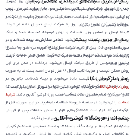
ارسال از طریق شرکت‌های تیپاکس، ماهکس و چاپار
اندیشه می‌شود.
سفارش‌های ثبت‌شده در روزهای کاری همان روز تحویل
ارسال از طریق شرکت‌های تیپاکس، ماهکس و چاپار برای شهرهای تحت
داده می‌شوند
و ارائه کارت شناسایی هنگام دریافت کالا الزامی است. در صورتی
پوشش این شرکت‌ها فراهم است. سفارش‌هایی که بین ساعت ۱۰ تا ۱۵ در
که پلمپ بسته مخدوش یا آسیب دیده باشد، از دریافت آن خودداری کرده و
روزهای کاری ثبت شوند، همان روز به شرکت ارسال تحویل داده می‌شوند.
سریعاً با پشتیبانی تماس بگیرید.
هزینه ارسال بر اساس وزن، مسافت و ارزش مرسوله محاسبه شده و لینک
ارسال از طریق پست پیشتاز
پرداخت برای تحویل‌گیرنده ارسال می‌شود.
تمامی سفارش‌ها بیمه شده‌اند
و در
ارسال از طریق پست پیشتاز نیز برای سراسر کشور امکان‌پذیر است و سفارش‌ها
صورت مفقودی کالا، پس از تایید شرکت حمل‌ونقل، هزینه پرداختی به مشتری
در روز کاری بعد از ثبت، ارسال می‌شوند. کد رهگیری مرسوله در حساب کاربری
بازگردانده خواهد شد. توجه داشته باشید که بیمه شامل کسر ۱۰ تا ۱۵ درصد
مشتری و همچنین از طریق پیامک ارسال می‌شود. پرداخت در محل برای این
فرانشیز است.
روش ممکن نیست و هزینه ثابت ارسال ۹۹ هزار تومان است. بسته‌ها به صورت
روش بازگردانی کالا
پلمپ شده تحویل اداره پست داده می‌شوند و بیمه شده‌اند، بنابراین در
صورت مشاهده هرگونه آسیب یا مخدوش بودن پلمپ، از تحویل گرفتن بسته
روش بازگردانی کالا
در فروشگاه گوشی آنلاین تنها در صورتی امکان‌پذیر است که
خودداری کرده و با پشتیبانی تماس بگیرید.
کالای خریداری شده مشمول مفاد ضمانت هفت روزه گوشی آنلاین باشد.
شرایط
ضمانت
را می‌توانید در صفحه مربوطه مطالعه بفرمایید. در این صورت، قبل از
بازگرداندن کالا لازم است هماهنگی‌های لازم با بخش خدمات پس از فروش
چشم‌انداز فروشگاه گوشی آنلاین
انجام شود و به هیچ‌وجه کالا بدون هماهنگی قبلی ارسال نگردد.
چشم‌انداز مجموعه بر پایه حذف واسطه‌ها و ایجاد دسترسی مستقیم کاربران
به کالاهای اصل و باکیفیت شکل گرفته است. ما تلاش می‌کنیم با توسعه