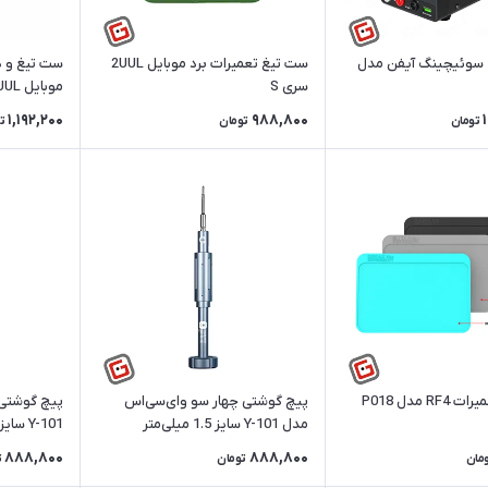
 سوئیچینگ آیفن مدل
ست تیغ تعمیرات برد موبایل 2UUL
ست تیغ و د
سری S
Hook
1,192,200
988,800
تومان
تومان
ت
R مدل P018
پیچ گوشتی چهار سو وای‌سی‌اس
پیچ گوشتی
مدل Y-101 سایز 1.5 میلی‌متر
Y-101 سایز 0.6 میلی‌متر
888,800
888,800
مان
تومان
ت