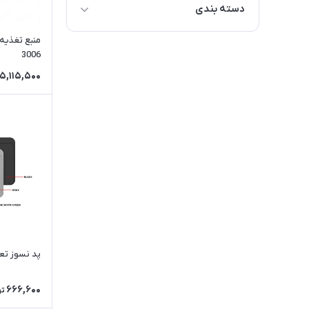
دسته بندی
انواع لوپ
منبع تغذیه
3006
انواع مولتی متر
15,115,500
انواع خمیر قلع
انواع کابل پاور
انواع پنس
انواع پری هیتر
انواع هویه
انواع منبع تغذیه
انواع سپراتور
انواع هیتر
پد نسوز تعمیرات F4
666,600
تو