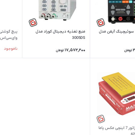
 سوئیچینگ آیفن مدل
منبع تغذیه دیجیتال کوراد مدل
پیچ گوشتی 
3005DS
وای‌سی‌اس مدل
ناموجود
17,572,200
2
تومان
تومان
دستگاه سپراتور 7 اینچی مکس پاما