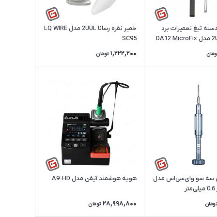
سته تیغ تعمیرات برد
خمیر نقره رسانا 2UUL مدل LQ WIRE
موبایل 2UUL مدل DA12 MicroFix
SC95
1,222,200
ومان
تومان
 سه سو وای‌سی‌اس مدل
هویه هوشمند آیفن مدل A9-HD
28,998,800
ومان
تومان