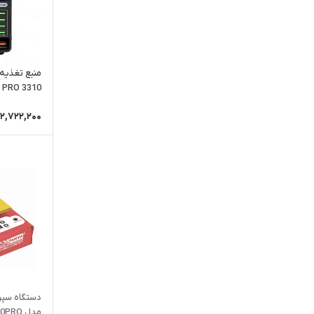
منبع تغذیه
3310 PRO
2,722,200
مدل 620PRO