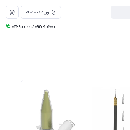
ورود / ثبت‌نام
۰۲۱-91001221 / 0920-1102000