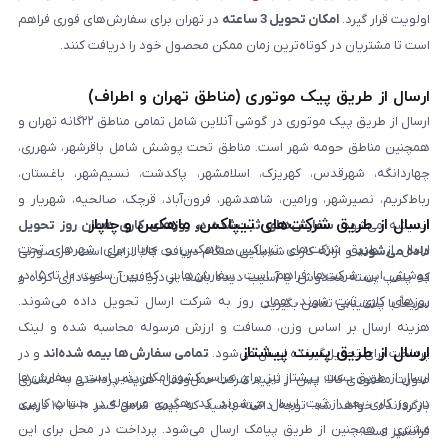
اولویت قرار گیرد.
امکان تحویل 3 ساعته
در تهران برای سفارش‌های فوری فراهم
است تا مشتریان در کوتاه‌ترین زمان ممکن محصول خود را دریافت کنند.
ارسال از طریق پیک موتوری (مناطق تهران و اطراف)
ارسال از طریق پیک موتوری در گوشی آنلاین شامل تمامی مناطق ۲۲گانه تهران و
همچنین مناطق حومه شهر است. مناطق تحت پوشش شامل باقرشهر، شهرری،
چهاردانگه، شهرقدس، کهریزک، اسلامشهر، پاکدشت، نسیم‌شهر، باغستان،
رباط‌کریم، نصیرشهر، ورامین، شاهدشهر، فرون‌آباد، قرچک، صالحیه، شهریار و
ارسال از طریق شرکت‌های تیپاکس، ماهکس و چاپار
اندیشه می‌شود.
سفارش‌های ثبت‌شده در روزهای کاری همان روز تحویل
ارسال از طریق شرکت‌های تیپاکس، ماهکس و چاپار برای شهرهای تحت
داده می‌شوند
و ارائه کارت شناسایی هنگام دریافت کالا الزامی است. در صورتی
پوشش این شرکت‌ها فراهم است. سفارش‌هایی که بین ساعت ۱۰ تا ۱۵ در
که پلمپ بسته مخدوش یا آسیب دیده باشد، از دریافت آن خودداری کرده و
روزهای کاری ثبت شوند، همان روز به شرکت ارسال تحویل داده می‌شوند.
سریعاً با پشتیبانی تماس بگیرید.
هزینه ارسال بر اساس وزن، مسافت و ارزش مرسوله محاسبه شده و لینک
ارسال از طریق پست پیشتاز
پرداخت برای تحویل‌گیرنده ارسال می‌شود.
تمامی سفارش‌ها بیمه شده‌اند
و در
ارسال از طریق پست پیشتاز نیز برای سراسر کشور امکان‌پذیر است و سفارش‌ها
صورت مفقودی کالا، پس از تایید شرکت حمل‌ونقل، هزینه پرداختی به مشتری
در روز کاری بعد از ثبت، ارسال می‌شوند. کد رهگیری مرسوله در حساب کاربری
بازگردانده خواهد شد. توجه داشته باشید که بیمه شامل کسر ۱۰ تا ۱۵ درصد
مشتری و همچنین از طریق پیامک ارسال می‌شود. پرداخت در محل برای این
فرانشیز است.