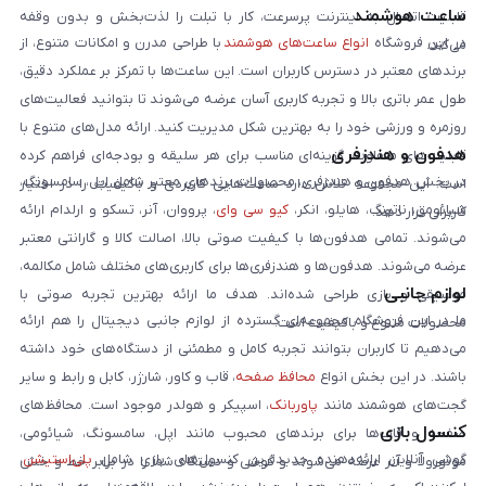
ساعت هوشمند
قابلیت اتصال به اینترنت پرسرعت، کار با تبلت را لذت‌بخش و بدون وقفه
در این فروشگاه
انواع ساعت‌های هوشمند
با طراحی مدرن و امکانات متنوع، از
می‌کند.
برندهای معتبر در دسترس کاربران است. این ساعت‌ها با تمرکز بر عملکرد دقیق،
طول عمر باتری بالا و تجربه کاربری آسان عرضه می‌شوند تا بتوانید فعالیت‌های
روزمره و ورزشی خود را به بهترین شکل مدیریت کنید. ارائه مدل‌های متنوع با
هدفون و هندزفری
قابلیت‌های متفاوت، گزینه‌ای مناسب برای هر سلیقه و بودجه‌ای فراهم کرده
در بخش هدفون و هندزفری، محصولات برندهای معتبر شامل اپل، سامسونگ،
است. این مجموعه تلاش دارد ساعت‌هایی کاربردی و باکیفیت را در اختیار
شیائومی، ناتینگ، هایلو، انکر،
کیو سی وای
، پرووان، آنر، تسکو و ارلدام ارائه
کاربران قرار دهد.
می‌شوند. تمامی هدفون‌ها با کیفیت صوتی بالا، اصالت کالا و گارانتی معتبر
عرضه می‌شوند. هدفون‌ها و هندزفری‌ها برای کاربری‌های مختلف شامل مکالمه،
لوازم جانبی
موسیقی و بازی طراحی شده‌اند. هدف ما ارائه بهترین تجربه صوتی با
ما در این فروشگاه مجموعه‌ای گسترده از لوازم جانبی دیجیتال را هم ارائه
محصولات متنوع و باکیفیت است.
می‌دهیم تا کاربران بتوانند تجربه کامل و مطمئنی از دستگاه‌های خود داشته
باشند. در این بخش انواع
محافظ صفحه
، قاب و کاور، شارژر، کابل و رابط و سایر
گجت‌های هوشمند مانند
پاوربانک
، اسپیکر و هولدر موجود است. محافظ‌های
کنسول بازی
صفحه و قاب‌ها برای برندهای محبوب مانند اپل، سامسونگ، شیائومی،
گوشی آنلاین ارائه‌دهنده جدیدترین کنسول‌های بازی شامل
پلی‌استیشن
،
موتورولا و آنر عرضه می‌شوند و گوشی و دستگاه شما را در برابر خط و خش