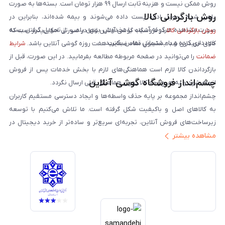
روش ممکن نیست و هزینه ثابت ارسال ۹۹ هزار تومان است. بسته‌ها به صورت
روش بازگردانی کالا
پلمپ شده تحویل اداره پست داده می‌شوند و بیمه شده‌اند، بنابراین در
صورت مشاهده هرگونه آسیب یا مخدوش بودن پلمپ، از تحویل گرفتن بسته
روش بازگردانی کالا
در فروشگاه گوشی آنلاین تنها در صورتی امکان‌پذیر است که
خودداری کرده و با پشتیبانی تماس بگیرید.
کالای خریداری شده مشمول مفاد ضمانت هفت روزه گوشی آنلاین باشد.
شرایط
ضمانت
را می‌توانید در صفحه مربوطه مطالعه بفرمایید. در این صورت، قبل از
بازگرداندن کالا لازم است هماهنگی‌های لازم با بخش خدمات پس از فروش
چشم‌انداز فروشگاه گوشی آنلاین
انجام شود و به هیچ‌وجه کالا بدون هماهنگی قبلی ارسال نگردد.
چشم‌انداز مجموعه بر پایه حذف واسطه‌ها و ایجاد دسترسی مستقیم کاربران
به کالاهای اصل و باکیفیت شکل گرفته است. ما تلاش می‌کنیم با توسعه
زیرساخت‌های فروش آنلاین، تجربه‌ای سریع‌تر و ساده‌تر از خرید دیجیتال در
مشاهده بیشتر
ایران ارائه دهیم. تبدیل‌شدن به مرجعی قابل اعتماد برای خرید کالای دیجیتال،
یکی از اهداف اصلی این مجموعه است. تمرکز بر رضایت مشتری، نوآوری در
خدمات و به‌روزرسانی مداوم محصولات، مسیر ما را روشن‌تر می‌کند. ما باور
داریم آینده بازار دیجیتال متعلق به کسب‌وکارهایی است که صداقت و شفافیت
را در اولویت قرار می‌دهند. گوشی آنلاین با تکیه بر تجربه و تخصص، با قدرت به
سمت تحقق این چشم‌انداز حرکت می‌کند.