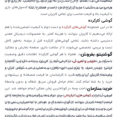
ایکس‌باکس و نینتندو هم است. این بخش برای علاقه‌مندان به بازی‌های
محافظت می‌کنند. هدف از این بخش ارائه لوازم جانبی باکیفیت، کاربردی و با
ویدیویی و سرگرمی دیجیتال فراهم شده است. هدف ما ارائه کنسول‌های بازی
طراحی مناسب است تا خرید کاربران کامل، راحت و مطمئن باشد.
با کیفیت بالا و قیمت مناسب برای تمامی کاربران است.
گوشی کارکرده
ما در این مجموعه
گوشی‌های کارکرده
و دست دوم با کیفیت تضمین‌شده را هم
ارائه می‌دهیم تا کاربران بتوانند با هزینه کمتر، به محصولات دیجیتال معتبر
دسترسی داشته باشند. تمامی گوشی‌های کارکرده قبل از عرضه، به‌طور کامل
تست و بررسی تخصصی می‌شوند تا از سلامت باتری، صفحه نمایش و عملکرد
گوشیتو بفروش
فنی اطمینان حاصل شود. همراه با هر گوشی کارکرده، اطلاعات دقیق وضعیت
دستگاه و تصاویر واقعی آن ارائه می‌شود تا کاربران بتوانند انتخابی آگاهانه
با سرویس «
گوشیتو بفروش
» در گوشی آنلاین، می‌توانید به‌سادگی و با اطمینان
داشته باشند. هدف ما ارائه تجربه‌ای حرفه‌ای و مطمئن از خرید گوشی کارکرده
گوشی موبایل خود را بفروشید. تنها کافی است مشخصات دستگاه، مدل و
برای تمام کاربران ایرانی است.
وضعیت فیزیکی آن را وارد کنید تا کارشناسان ما قیمت منصفانه و پیشنهادی
خرید را به شما اعلام کنند. تمام مراحل فروش سریع، شفاف و بدون واسطه
خرید سازمان
انجام می‌شود و پرداخت وجه در کوتاه‌ترین زمان ممکن انجام خواهد شد. این
سرویس شامل گوشی‌های کارکرده، دست دوم و حتی گوشی‌های با سلامت کامل
گوشی آنلاین
خدمات خرید سازمانی
برای شرکت‌ها، مؤسسات و سازمان‌ها را نیز
است تا همه کاربران بتوانند از آن استفاده کنند. هدف ما فراهم کردن تجربه‌ای
فراهم کرده است تا بتوانند کالاهای دیجیتال و موبایل را به صورت رسمی و با
امن، راحت و مطمئن برای فروش گوشی‌های کاربران است. با «گوشیتو بفروش»،
شرایط ویژه تهیه کنند. برای ثبت درخواست خرید سازمانی لازم است فرم مربوطه
گوشی قدیمی شما به بهترین قیمت خریداری و در چرخه دیجیتال بازگردانده
را در صفحه خرید سازمانی به‌طور کامل و دقیق تکمیل نمایید تا تیم ما بتواند