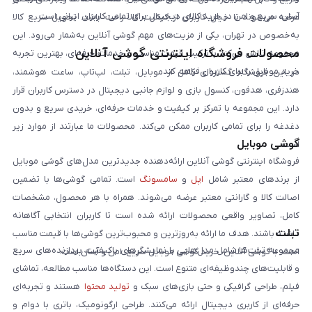
آسان، سریع و امن در خرید کالای دیجیتال برای تمامی کاربران ایرانی است.
عرضه می‌شوند تا خیال کاربران از کیفیت کالا راحت باشد. تحویل سریع کالا
به‌خصوص در تهران، یکی از مزیت‌های مهم گوشی آنلاین به‌شمار می‌رود. این
محصولات فروشگاه اینترنتی گوشی آنلاین
مجموعه تلاش می‌کند با ترکیب قیمت مناسب و خدمات حرفه‌ای، بهترین تجربه
خرید موبایل را برای کاربران فراهم کند.
در این فروشگاه گستره‌ای کامل از موبایل، تبلت، لپ‌تاپ، ساعت هوشمند،
هندزفری، هدفون، کنسول بازی و لوازم جانبی دیجیتال در دسترس کاربران قرار
دارد. این مجموعه با تمرکز بر کیفیت و خدمات حرفه‌ای، خریدی سریع و بدون
دغدغه را برای تمامی کاربران ممکن می‌کند. محصولات ما عبارتند از موارد زیر
گوشی موبایل
است:
فروشگاه اینترنتی گوشی آنلاین ارائه‌دهنده جدیدترین مدل‌های گوشی موبایل
از برندهای معتبر شامل
اپل
و
سامسونگ
است. تمامی گوشی‌ها با تضمین
اصالت کالا و گارانتی معتبر عرضه می‌شوند. همراه با هر محصول، مشخصات
کامل، تصاویر واقعی محصولات ارائه شده است تا کاربران انتخابی آگاهانه
تبلت
داشته باشند. هدف ما ارائه به‌روزترین و محبوب‌ترین گوشی‌ها با قیمت مناسب
مجموعه تبلت‌ها شامل مدل‌هایی با نمایشگرهای باکیفیت، پردازنده‌های سریع
است. با گوشی آنلاین، خرید گوشی موبایل سریع، امن و آسان است.
و قابلیت‌های چندوظیفه‌ای متنوع است. این دستگاه‌ها مناسب مطالعه، تماشای
فیلم، طراحی گرافیکی و حتی بازی‌های سبک و
تولید محتوا
هستند و تجربه‌ای
حرفه‌ای از کاربری دیجیتال ارائه می‌کنند. طراحی ارگونومیک، باتری با دوام و