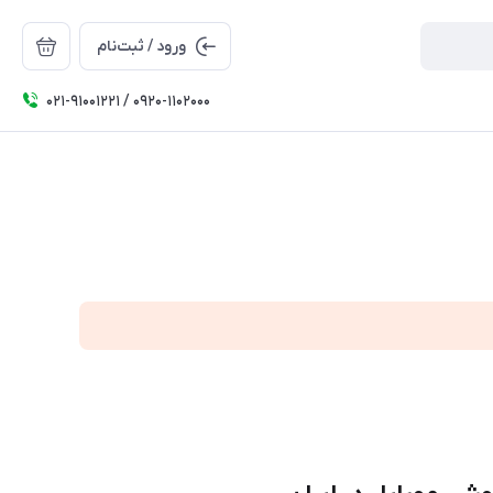
ورود / ثبت‌نام
۰۲۱-91001221 / 0920-1102000