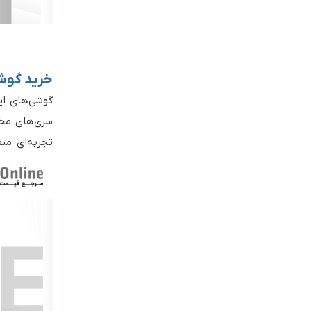
بلوم
Foldable Dynamic AMOLED 2X
متفرقه
Super Retina XDR OLED
Liquid Retina IPS LCD
خرید گوش
POLED
Foldable LTPO AMOLED
سری‌های مختلف iPhone، از جمله آیفون 13، 14، 15، آیفون مینی، آیفون ایکس آر، آیفون 
Super Retina OLED
تجربه‌ای مت
نرم‌افزارهای
Dynamic LTPO AMOLED 2X
LTPO3 Fluid AMOLED