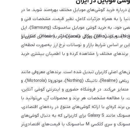
شی موبایل در ایران
ق درباره خرید گوشی‌های موبایل مختلف بهره‌مند شوید. ما در
نیا را به همراه جزئیات کامل، نظیر قیمت، مشخصات فنی و
راهنمای خرید ارائه می‌دهیم. این امکان را فراهم کرده‌ایم تا با توجه به نیازهای شخصی خود، به خرید گوشی موبایل سامسونگ (Samsung)، اپل
(Apple)، شیائومی (Xiaomi)، موتورولا (Motorola)، ناتینگ (Nothing)، نوکیا (Nokia)، ویکو (Wiko)، وکال (Vocal)، آنر (Honor)، کاترپیلار
 داشته باشید. این ویژگی منحصربه‌فرد به شما این امکان را
ن بر اساس شرایط بازار و نوسانات نرخ ارز به‌صورت لحظه‌ای
از برندهای مختلف را مشاهده کرده و با اطمینان بیشتری خرید
لش‌های اصلی کاربران تبدیل شده است. برندهای معروفی مانند
سامسونگ (Samsung)، اپل (Apple)، شیائومی (Xiaomi)، پوکو (Poco)، آنر (Honor)، ریلمی (Realme)، ناتینگ (Nothing)، موتورولا (Motorola)، و
یکدیگر متمایز می‌کند. در فروشگاه حضوری و اینترنتی گوشی آنلاین،
ت. با مطالعه مشخصات هر برند و محصولات آن، می‌توانید با
ن برند کره‌ای با ارائه گوشی‌های متنوع در رده‌های اقتصادی،
میان‌رده و پرچم‌دار، توانسته نیاز کاربران مختلف را برآورده کند. سری‌های معروف سامسونگ مانند Galaxy S برای کاربرانی که به دنبال گوشی‌های
پیشرفته با قابلیت‌های بالا هستند، مناسب است. در حالی که گوشی‌های سری A سامسونگ و سری گلکسی M سامسونگ با قیمت‌های اقتصادی‌تر