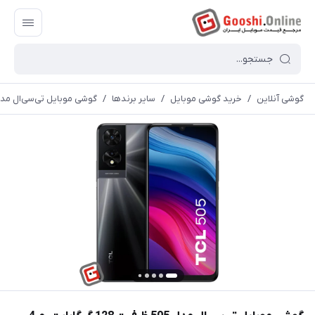
گوشی آنلاین
/
خرید گوشی موبایل
/
سایر برندها
/
گوشی موبایل تی‎‎‎‎‎سی‎‎‎‎‎ال مدل 505 ظرفیت 128 گیگابایت رم 4 گیگابایت | ریجسترشده