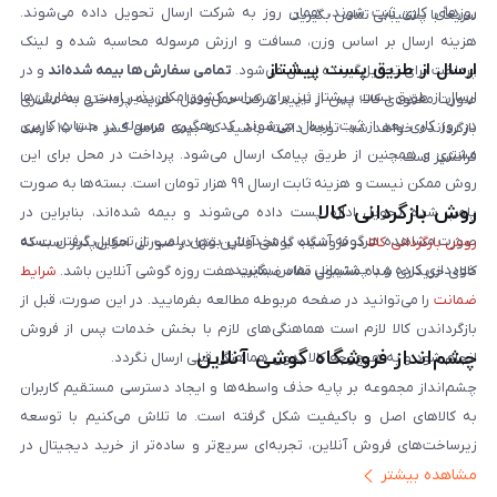
روزهای کاری ثبت شوند، همان روز به شرکت ارسال تحویل داده می‌شوند.
سریعاً با پشتیبانی تماس بگیرید.
هزینه ارسال بر اساس وزن، مسافت و ارزش مرسوله محاسبه شده و لینک
ارسال از طریق پست پیشتاز
پرداخت برای تحویل‌گیرنده ارسال می‌شود.
تمامی سفارش‌ها بیمه شده‌اند
و در
ارسال از طریق پست پیشتاز نیز برای سراسر کشور امکان‌پذیر است و سفارش‌ها
صورت مفقودی کالا، پس از تایید شرکت حمل‌ونقل، هزینه پرداختی به مشتری
در روز کاری بعد از ثبت، ارسال می‌شوند. کد رهگیری مرسوله در حساب کاربری
بازگردانده خواهد شد. توجه داشته باشید که بیمه شامل کسر ۱۰ تا ۱۵ درصد
مشتری و همچنین از طریق پیامک ارسال می‌شود. پرداخت در محل برای این
فرانشیز است.
روش ممکن نیست و هزینه ثابت ارسال ۹۹ هزار تومان است. بسته‌ها به صورت
روش بازگردانی کالا
پلمپ شده تحویل اداره پست داده می‌شوند و بیمه شده‌اند، بنابراین در
صورت مشاهده هرگونه آسیب یا مخدوش بودن پلمپ، از تحویل گرفتن بسته
روش بازگردانی کالا
در فروشگاه گوشی آنلاین تنها در صورتی امکان‌پذیر است که
خودداری کرده و با پشتیبانی تماس بگیرید.
کالای خریداری شده مشمول مفاد ضمانت هفت روزه گوشی آنلاین باشد.
شرایط
ضمانت
را می‌توانید در صفحه مربوطه مطالعه بفرمایید. در این صورت، قبل از
بازگرداندن کالا لازم است هماهنگی‌های لازم با بخش خدمات پس از فروش
چشم‌انداز فروشگاه گوشی آنلاین
انجام شود و به هیچ‌وجه کالا بدون هماهنگی قبلی ارسال نگردد.
چشم‌انداز مجموعه بر پایه حذف واسطه‌ها و ایجاد دسترسی مستقیم کاربران
به کالاهای اصل و باکیفیت شکل گرفته است. ما تلاش می‌کنیم با توسعه
زیرساخت‌های فروش آنلاین، تجربه‌ای سریع‌تر و ساده‌تر از خرید دیجیتال در
مشاهده بیشتر
ایران ارائه دهیم. تبدیل‌شدن به مرجعی قابل اعتماد برای خرید کالای دیجیتال،