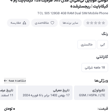
گوشی موبایل تی‎‎‎‎‎سی‎‎‎‎‎ال مدل 505 ظرفیت 128 گیگابایت رم 4
گیگابایت | ریجسترشده
TCL 505 128GB 4GB RAM Dual SIM Mobile Phone
سایر برندها
علاقه‌مندی
مقایسه
رنگ
آبی
خاکستری
گارانتی
18 ماهه شرکتی
ویژگی‌ها
مشاهده همه
تکنولوژی
تاریخ معرفی
تاریخ عرض
GSM / HSPA / LTE
17 بهمن 1402 برابر با 6 فوریه 2024
11 اسفند 1402 برابر با مارس 2024
0
قیمت:
تومان