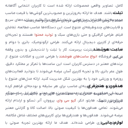
کامل، تصاویر واقعی محصولات ارائه شده است تا کاربران انتخابی آگاهانه
تبلت
داشته باشند. هدف ما ارائه به‌روزترین و محبوب‌ترین گوشی‌ها با قیمت مناسب
مجموعه تبلت‌ها شامل مدل‌هایی با نمایشگرهای باکیفیت، پردازنده‌های سریع
است. با گوشی آنلاین، خرید گوشی موبایل سریع، امن و آسان است.
و قابلیت‌های چندوظیفه‌ای متنوع است. این دستگاه‌ها مناسب مطالعه، تماشای
فیلم، طراحی گرافیکی و حتی بازی‌های سبک و
تولید محتوا
هستند و تجربه‌ای
حرفه‌ای از کاربری دیجیتال ارائه می‌کنند. طراحی ارگونومیک، باتری با دوام و
ساعت هوشمند
قابلیت اتصال به اینترنت پرسرعت، کار با تبلت را لذت‌بخش و بدون وقفه
در این فروشگاه
انواع ساعت‌های هوشمند
با طراحی مدرن و امکانات متنوع، از
می‌کند.
برندهای معتبر در دسترس کاربران است. این ساعت‌ها با تمرکز بر عملکرد دقیق،
طول عمر باتری بالا و تجربه کاربری آسان عرضه می‌شوند تا بتوانید فعالیت‌های
روزمره و ورزشی خود را به بهترین شکل مدیریت کنید. ارائه مدل‌های متنوع با
هدفون و هندزفری
قابلیت‌های متفاوت، گزینه‌ای مناسب برای هر سلیقه و بودجه‌ای فراهم کرده
در بخش هدفون و هندزفری، محصولات برندهای معتبر شامل اپل، سامسونگ،
است. این مجموعه تلاش دارد ساعت‌هایی کاربردی و باکیفیت را در اختیار
شیائومی، ناتینگ، هایلو، انکر،
کیو سی وای
، پرووان، آنر، تسکو و ارلدام ارائه
کاربران قرار دهد.
می‌شوند. تمامی هدفون‌ها با کیفیت صوتی بالا، اصالت کالا و گارانتی معتبر
عرضه می‌شوند. هدفون‌ها و هندزفری‌ها برای کاربری‌های مختلف شامل مکالمه،
لوازم جانبی
موسیقی و بازی طراحی شده‌اند. هدف ما ارائه بهترین تجربه صوتی با