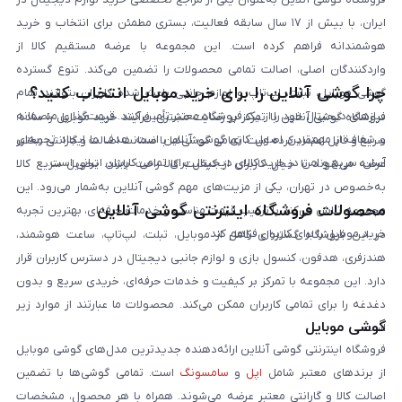
ایران، با بیش از ۱۷ سال سابقه فعالیت، بستری مطمئن برای انتخاب و خرید
هوشمندانه فراهم کرده است. این مجموعه با عرضه مستقیم کالا از
واردکنندگان اصلی، اصالت تمامی محصولات را تضمین می‌کند. تنوع گسترده
چرا گوشی آنلاین را برای خرید موبایل انتخاب کنید؟
گوشی موبایل، تبلت، لپ‌تاپ و لوازم جانبی باعث شده کاربران بتوانند تمام
نیازهای دیجیتال خود را از یک فروشگاه معتبر تأمین کنند. قیمت‌گذاری منصفانه
فروشگاه گوشی آنلاین با تمرکز بر رضایت مشتری، فرآیند خرید موبایل را ساده،
و شفاف از مهم‌ترین اصول کاری گوشی آنلاین است. هدف ما ایجاد تجربه‌ای
سریع و قابل اعتماد کرده است. تمامی گوشی‌ها با ضمانت اصالت و گارانتی معتبر
آسان، سریع و امن در خرید کالای دیجیتال برای تمامی کاربران ایرانی است.
عرضه می‌شوند تا خیال کاربران از کیفیت کالا راحت باشد. تحویل سریع کالا
به‌خصوص در تهران، یکی از مزیت‌های مهم گوشی آنلاین به‌شمار می‌رود. این
محصولات فروشگاه اینترنتی گوشی آنلاین
مجموعه تلاش می‌کند با ترکیب قیمت مناسب و خدمات حرفه‌ای، بهترین تجربه
خرید موبایل را برای کاربران فراهم کند.
در این فروشگاه گستره‌ای کامل از موبایل، تبلت، لپ‌تاپ، ساعت هوشمند،
هندزفری، هدفون، کنسول بازی و لوازم جانبی دیجیتال در دسترس کاربران قرار
دارد. این مجموعه با تمرکز بر کیفیت و خدمات حرفه‌ای، خریدی سریع و بدون
دغدغه را برای تمامی کاربران ممکن می‌کند. محصولات ما عبارتند از موارد زیر
گوشی موبایل
است:
فروشگاه اینترنتی گوشی آنلاین ارائه‌دهنده جدیدترین مدل‌های گوشی موبایل
از برندهای معتبر شامل
اپل
و
سامسونگ
است. تمامی گوشی‌ها با تضمین
اصالت کالا و گارانتی معتبر عرضه می‌شوند. همراه با هر محصول، مشخصات