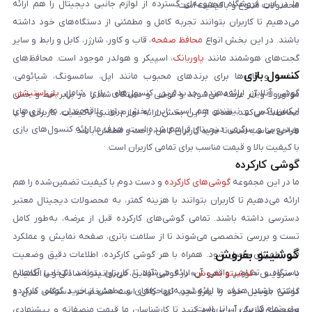
ما در این فروشگاه مجموعه‌ای گسترده از لوازم جانبی دیجیتال را هم ارائه
محصولات متنوع و باکیفیت است.
می‌دهیم تا کاربران بتوانند تجربه کامل و مطمئنی از دستگاه‌های خود داشته
باشند. در این بخش انواع
محافظ صفحه
، قاب و کاور، شارژر، کابل و رابط و سایر
گجت‌های هوشمند مانند
پاوربانک
، اسپیکر و هولدر موجود است. محافظ‌های
کنسول بازی
صفحه و قاب‌ها برای برندهای محبوب مانند اپل، سامسونگ، شیائومی،
گوشی آنلاین ارائه‌دهنده جدیدترین کنسول‌های بازی شامل
پلی‌استیشن
،
موتورولا و آنر عرضه می‌شوند و گوشی و دستگاه شما را در برابر خط و خش
ایکس‌باکس و نینتندو هم است. این بخش برای علاقه‌مندان به بازی‌های
محافظت می‌کنند. هدف از این بخش ارائه لوازم جانبی باکیفیت، کاربردی و با
ویدیویی و سرگرمی دیجیتال فراهم شده است. هدف ما ارائه کنسول‌های بازی
طراحی مناسب است تا خرید کاربران کامل، راحت و مطمئن باشد.
با کیفیت بالا و قیمت مناسب برای تمامی کاربران است.
گوشی کارکرده
ما در این مجموعه
گوشی‌های کارکرده
و دست دوم با کیفیت تضمین‌شده را هم
ارائه می‌دهیم تا کاربران بتوانند با هزینه کمتر، به محصولات دیجیتال معتبر
دسترسی داشته باشند. تمامی گوشی‌های کارکرده قبل از عرضه، به‌طور کامل
تست و بررسی تخصصی می‌شوند تا از سلامت باتری، صفحه نمایش و عملکرد
گوشیتو بفروش
فنی اطمینان حاصل شود. همراه با هر گوشی کارکرده، اطلاعات دقیق وضعیت
دستگاه و تصاویر واقعی آن ارائه می‌شود تا کاربران بتوانند انتخابی آگاهانه
با سرویس «
گوشیتو بفروش
» در گوشی آنلاین، می‌توانید به‌سادگی و با اطمینان
داشته باشند. هدف ما ارائه تجربه‌ای حرفه‌ای و مطمئن از خرید گوشی کارکرده
گوشی موبایل خود را بفروشید. تنها کافی است مشخصات دستگاه، مدل و
برای تمام کاربران ایرانی است.
وضعیت فیزیکی آن را وارد کنید تا کارشناسان ما قیمت منصفانه و پیشنهادی