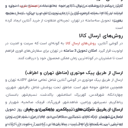
کمک می‌کند از وضعیت ارسال کالای خود مطلع باشند. بسته‌بندی اصولی و
کاربران محترم فروشگاه می‌توانند با مراجعه به صفحه «
راهنمای خرید
»، نحوه و
استاندارد کالاها، سلامت محصول را تا زمان تحویل تضمین می‌کند. ارسال سریع،
فرایند خرید از سایت گوشی آنلاین را به‌صورت کامل و با زبانی ساده مطالعه
به‌ویژه تحویل سه‌ساعته در تهران، تجربه‌ای متفاوت از خرید آنلاین ایجاد کرده
نمایند.
است.
روش‌های ارسال کالا
در گوشی آنلاین،
روش‌های ارسال کالا
به گونه‌ای است که سرعت و امنیت در
اولویت قرار گیرد.
امکان تحویل 3 ساعته
در تهران برای سفارش‌های فوری فراهم
است تا مشتریان در کوتاه‌ترین زمان ممکن محصول خود را دریافت کنند.
ارسال از طریق پیک موتوری (مناطق تهران و اطراف)
ارسال از طریق پیک موتوری در گوشی آنلاین شامل تمامی مناطق ۲۲گانه تهران و
همچنین مناطق حومه شهر است. مناطق تحت پوشش شامل باقرشهر، شهرری،
چهاردانگه، شهرقدس، کهریزک، اسلامشهر، پاکدشت، نسیم‌شهر، باغستان،
رباط‌کریم، نصیرشهر، ورامین، شاهدشهر، فرون‌آباد، قرچک، صالحیه، شهریار و
ارسال از طریق شرکت‌های تیپاکس، ماهکس و چاپار
اندیشه می‌شود.
سفارش‌های ثبت‌شده در روزهای کاری همان روز تحویل
ارسال از طریق شرکت‌های تیپاکس، ماهکس و چاپار برای شهرهای تحت
داده می‌شوند
و ارائه کارت شناسایی هنگام دریافت کالا الزامی است. در صورتی
پوشش این شرکت‌ها فراهم است. سفارش‌هایی که بین ساعت ۱۰ تا ۱۵ در
که پلمپ بسته مخدوش یا آسیب دیده باشد، از دریافت آن خودداری کرده و