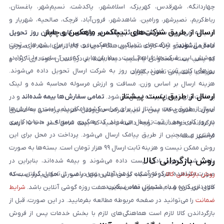
چهاردانگه، شهرقدس، کهریزک، اسلامشهر، پاکدشت، نسیم‌شهر، باغستان،
رباط‌کریم، نصیرشهر، ورامین، شاهدشهر، فرون‌آباد، قرچک، صالحیه، شهریار و
ارسال از طریق شرکت‌های تیپاکس، ماهکس و چاپار
اندیشه می‌شود.
سفارش‌های ثبت‌شده در روزهای کاری همان روز تحویل
ارسال از طریق شرکت‌های تیپاکس، ماهکس و چاپار برای شهرهای تحت
داده می‌شوند
و ارائه کارت شناسایی هنگام دریافت کالا الزامی است. در صورتی
پوشش این شرکت‌ها فراهم است. سفارش‌هایی که بین ساعت ۱۰ تا ۱۵ در
که پلمپ بسته مخدوش یا آسیب دیده باشد، از دریافت آن خودداری کرده و
روزهای کاری ثبت شوند، همان روز به شرکت ارسال تحویل داده می‌شوند.
سریعاً با پشتیبانی تماس بگیرید.
هزینه ارسال بر اساس وزن، مسافت و ارزش مرسوله محاسبه شده و لینک
ارسال از طریق پست پیشتاز
پرداخت برای تحویل‌گیرنده ارسال می‌شود.
تمامی سفارش‌ها بیمه شده‌اند
و در
ارسال از طریق پست پیشتاز نیز برای سراسر کشور امکان‌پذیر است و سفارش‌ها
صورت مفقودی کالا، پس از تایید شرکت حمل‌ونقل، هزینه پرداختی به مشتری
در روز کاری بعد از ثبت، ارسال می‌شوند. کد رهگیری مرسوله در حساب کاربری
بازگردانده خواهد شد. توجه داشته باشید که بیمه شامل کسر ۱۰ تا ۱۵ درصد
مشتری و همچنین از طریق پیامک ارسال می‌شود. پرداخت در محل برای این
فرانشیز است.
روش ممکن نیست و هزینه ثابت ارسال ۹۹ هزار تومان است. بسته‌ها به صورت
روش بازگردانی کالا
پلمپ شده تحویل اداره پست داده می‌شوند و بیمه شده‌اند، بنابراین در
صورت مشاهده هرگونه آسیب یا مخدوش بودن پلمپ، از تحویل گرفتن بسته
روش بازگردانی کالا
در فروشگاه گوشی آنلاین تنها در صورتی امکان‌پذیر است که
خودداری کرده و با پشتیبانی تماس بگیرید.
کالای خریداری شده مشمول مفاد ضمانت هفت روزه گوشی آنلاین باشد.
شرایط
ضمانت
را می‌توانید در صفحه مربوطه مطالعه بفرمایید. در این صورت، قبل از
بازگرداندن کالا لازم است هماهنگی‌های لازم با بخش خدمات پس از فروش