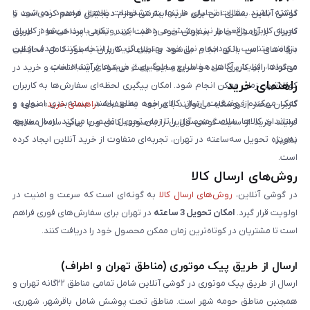
داشته باشند. مقالات تحلیلی ما تنها به مشخصات ظاهری محدود نمی‌شود و
گوشی آنلاین بستری امن برای خرید اینترنتی لوازم دیجیتال فراهم کرده است تا
تجربه کاربری واقعی را نیز پوشش می‌دهد. این رویکرد باعث می‌شود کاربران
کاربران با آرامش خاطر سفارش خود را ثبت کنند. تمامی پرداخت‌ها از طریق
بتوانند متناسب با بودجه و نیاز خود بهترین گزینه را انتخاب کنند. هدف از این
درگاه‌های امن بانکی انجام می‌شود و اطلاعات کاربران به‌طور کامل محافظت
محتواها، افزایش آگاهی مخاطبان و جلوگیری از خریدهای اشتباه است.
می‌گردد. رابط کاربری ساده و سریع سایت باعث می‌شود فرآیند انتخاب و خرید در
راهنمای خرید
کوتاه‌ترین زمان ممکن انجام شود. امکان پیگیری لحظه‌ای سفارش‌ها به کاربران
کمک می‌کند از وضعیت ارسال کالای خود مطلع باشند. بسته‌بندی اصولی و
کاربران محترم فروشگاه می‌توانند با مراجعه به صفحه «
راهنمای خرید
»، نحوه و
استاندارد کالاها، سلامت محصول را تا زمان تحویل تضمین می‌کند. ارسال سریع،
فرایند خرید از سایت گوشی آنلاین را به‌صورت کامل و با زبانی ساده مطالعه
به‌ویژه تحویل سه‌ساعته در تهران، تجربه‌ای متفاوت از خرید آنلاین ایجاد کرده
نمایند.
است.
روش‌های ارسال کالا
در گوشی آنلاین،
روش‌های ارسال کالا
به گونه‌ای است که سرعت و امنیت در
اولویت قرار گیرد.
امکان تحویل 3 ساعته
در تهران برای سفارش‌های فوری فراهم
است تا مشتریان در کوتاه‌ترین زمان ممکن محصول خود را دریافت کنند.
ارسال از طریق پیک موتوری (مناطق تهران و اطراف)
ارسال از طریق پیک موتوری در گوشی آنلاین شامل تمامی مناطق ۲۲گانه تهران و
همچنین مناطق حومه شهر است. مناطق تحت پوشش شامل باقرشهر، شهرری،