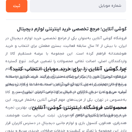
خرید سازمانی
روش بازگردانی کالا
ثبت
لیست محصولات
پرسش‌های متداول
بلاگ
گوشی آنلاین؛ مرجع تخصصی خرید اینترنتی لوازم دیجیتال
فروشگاه گوشی آنلاین به‌عنوان یکی از مراجع تخصصی خرید لوازم دیجیتال در
ایران، با بیش از ۱۷ سال سابقه فعالیت، بستری مطمئن برای انتخاب و خرید
هوشمندانه فراهم کرده است. این مجموعه با عرضه مستقیم کالا از
واردکنندگان اصلی، اصالت تمامی محصولات را تضمین می‌کند. تنوع گسترده
چرا گوشی آنلاین را برای خرید موبایل انتخاب کنید؟
گوشی موبایل، تبلت، لپ‌تاپ و لوازم جانبی باعث شده کاربران بتوانند تمام
نیازهای دیجیتال خود را از یک فروشگاه معتبر تأمین کنند. قیمت‌گذاری منصفانه
فروشگاه گوشی آنلاین با تمرکز بر رضایت مشتری، فرآیند خرید موبایل را ساده،
و شفاف از مهم‌ترین اصول کاری گوشی آنلاین است. هدف ما ایجاد تجربه‌ای
سریع و قابل اعتماد کرده است. تمامی گوشی‌ها با ضمانت اصالت و گارانتی معتبر
آسان، سریع و امن در خرید کالای دیجیتال برای تمامی کاربران ایرانی است.
عرضه می‌شوند تا خیال کاربران از کیفیت کالا راحت باشد. تحویل سریع کالا
به‌خصوص در تهران، یکی از مزیت‌های مهم گوشی آنلاین به‌شمار می‌رود. این
محصولات فروشگاه اینترنتی گوشی آنلاین
مجموعه تلاش می‌کند با ترکیب قیمت مناسب و خدمات حرفه‌ای، بهترین تجربه
خرید موبایل را برای کاربران فراهم کند.
در این فروشگاه گستره‌ای کامل از موبایل، تبلت، لپ‌تاپ، ساعت هوشمند،
هندزفری، هدفون، کنسول بازی و لوازم جانبی دیجیتال در دسترس کاربران قرار
دارد. این مجموعه با تمرکز بر کیفیت و خدمات حرفه‌ای، خریدی سریع و بدون