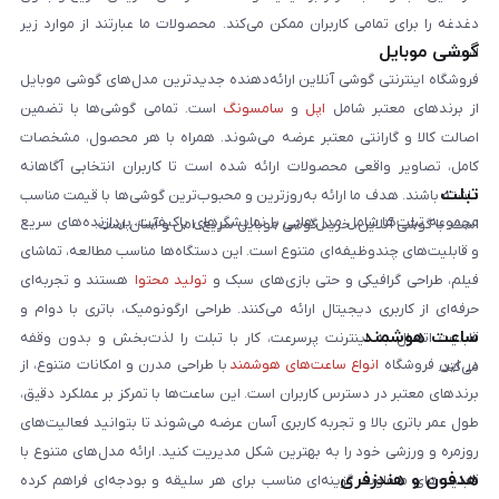
دغدغه را برای تمامی کاربران ممکن می‌کند. محصولات ما عبارتند از موارد زیر
گوشی موبایل
است:
فروشگاه اینترنتی گوشی آنلاین ارائه‌دهنده جدیدترین مدل‌های گوشی موبایل
از برندهای معتبر شامل
اپل
و
سامسونگ
است. تمامی گوشی‌ها با تضمین
اصالت کالا و گارانتی معتبر عرضه می‌شوند. همراه با هر محصول، مشخصات
کامل، تصاویر واقعی محصولات ارائه شده است تا کاربران انتخابی آگاهانه
تبلت
داشته باشند. هدف ما ارائه به‌روزترین و محبوب‌ترین گوشی‌ها با قیمت مناسب
مجموعه تبلت‌ها شامل مدل‌هایی با نمایشگرهای باکیفیت، پردازنده‌های سریع
است. با گوشی آنلاین، خرید گوشی موبایل سریع، امن و آسان است.
و قابلیت‌های چندوظیفه‌ای متنوع است. این دستگاه‌ها مناسب مطالعه، تماشای
فیلم، طراحی گرافیکی و حتی بازی‌های سبک و
تولید محتوا
هستند و تجربه‌ای
حرفه‌ای از کاربری دیجیتال ارائه می‌کنند. طراحی ارگونومیک، باتری با دوام و
ساعت هوشمند
قابلیت اتصال به اینترنت پرسرعت، کار با تبلت را لذت‌بخش و بدون وقفه
در این فروشگاه
انواع ساعت‌های هوشمند
با طراحی مدرن و امکانات متنوع، از
می‌کند.
برندهای معتبر در دسترس کاربران است. این ساعت‌ها با تمرکز بر عملکرد دقیق،
طول عمر باتری بالا و تجربه کاربری آسان عرضه می‌شوند تا بتوانید فعالیت‌های
روزمره و ورزشی خود را به بهترین شکل مدیریت کنید. ارائه مدل‌های متنوع با
هدفون و هندزفری
قابلیت‌های متفاوت، گزینه‌ای مناسب برای هر سلیقه و بودجه‌ای فراهم کرده