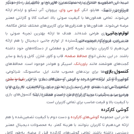
در بخش هدفون و هندزفری، محصولات برندهای معتبر شامل اپل، سامسونگ،
است. این مجموعه تلاش دارد ساعت‌هایی کاربردی و باکیفیت را در اختیار
شیائومی، ناتینگ، هایلو، انکر،
کیو سی وای
، پرووان، آنر، تسکو و ارلدام ارائه
کاربران قرار دهد.
می‌شوند. تمامی هدفون‌ها با کیفیت صوتی بالا، اصالت کالا و گارانتی معتبر
عرضه می‌شوند. هدفون‌ها و هندزفری‌ها برای کاربری‌های مختلف شامل مکالمه،
لوازم جانبی
موسیقی و بازی طراحی شده‌اند. هدف ما ارائه بهترین تجربه صوتی با
ما در این فروشگاه مجموعه‌ای گسترده از لوازم جانبی دیجیتال را هم ارائه
محصولات متنوع و باکیفیت است.
می‌دهیم تا کاربران بتوانند تجربه کامل و مطمئنی از دستگاه‌های خود داشته
باشند. در این بخش انواع
محافظ صفحه
، قاب و کاور، شارژر، کابل و رابط و سایر
گجت‌های هوشمند مانند
پاوربانک
، اسپیکر و هولدر موجود است. محافظ‌های
کنسول بازی
صفحه و قاب‌ها برای برندهای محبوب مانند اپل، سامسونگ، شیائومی،
گوشی آنلاین ارائه‌دهنده جدیدترین کنسول‌های بازی شامل
پلی‌استیشن
،
موتورولا و آنر عرضه می‌شوند و گوشی و دستگاه شما را در برابر خط و خش
ایکس‌باکس و نینتندو هم است. این بخش برای علاقه‌مندان به بازی‌های
محافظت می‌کنند. هدف از این بخش ارائه لوازم جانبی باکیفیت، کاربردی و با
ویدیویی و سرگرمی دیجیتال فراهم شده است. هدف ما ارائه کنسول‌های بازی
طراحی مناسب است تا خرید کاربران کامل، راحت و مطمئن باشد.
با کیفیت بالا و قیمت مناسب برای تمامی کاربران است.
گوشی کارکرده
ما در این مجموعه
گوشی‌های کارکرده
و دست دوم با کیفیت تضمین‌شده را هم
ارائه می‌دهیم تا کاربران بتوانند با هزینه کمتر، به محصولات دیجیتال معتبر
دسترسی داشته باشند. تمامی گوشی‌های کارکرده قبل از عرضه، به‌طور کامل