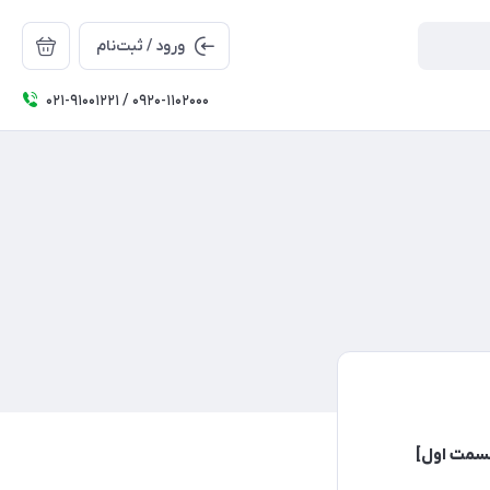
ورود / ثبت‌نام
۰۲۱-91001221 / 0920-1102000