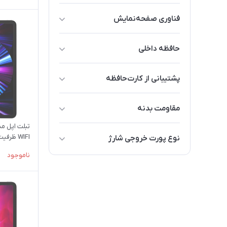
5G
فناوری صفحه‌نمایش
IPS LCD
حافظه داخلی
Super Retina XDR OLED
2 ترابایت
Liquid Retina IPS LCD
پشتیبانی از کارت‌حافظه
1 ترابایت
Liquid Retina XDR mini-LED LCD
نداشته باشد
512 گیگابایت
مقاومت بدنه
Ultra Retina Tandem OLED
256 گیگابایت
مقاوم در برابر نفوذ آب
WIFI ظرفیت 512 گیگابایت رم 8 گیگ
نوع پورت خروجی شارژ
128 گیگابایت
مقاوم در برابر پاشش آب
ناموجود
تایپ سی
64 گیگابایت
32 گیگابایت