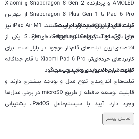
AMOLED و پردازنده Snapdragon 8 Gen 2 و Xiaomi
Pad 6 Pro با Snapdragon 8 Plus Gen 1 از بهترین
تبلت قلم‌دار ارزان‌قیمت کدام است؟
گزینه‌های گیمینگ در بازار ایران هستند. iPad Air M1 نیز
برای بازی‌های سنگین عملکرد فوق‌العاده‌ای دارد.
Samsung Galaxy Tab S6 Lite با S Pen یکی از
اقتصادی‌ترین تبلت‌های قلم‌دار موجود در بازار است. برای
کاربردهای حرفه‌ای‌تر، Xiaomi Pad 6 Pro با قلم جداگانه
تفاوت تبلت اندرویدی و آیپد چیست؟
گزینه میان‌رده مناسبی محسوب می‌شود.
تبلت‌های اندرویدی تنوع مدل و بودجه بیشتری دارند و
قابلیت توسعه حافظه از طریق microSD در برخی مدل‌ها
وجود دارد. آیپد با سیستم‌عامل iPadOS، پشتیبانی
نرم‌افزاری طولانی‌مدت، کیفیت ساخت بالاتر و اکوسیستم
نمایش بیشتر
یکپارچه اپل در رده قیمتی بالاتر قرار می‌گیرد.