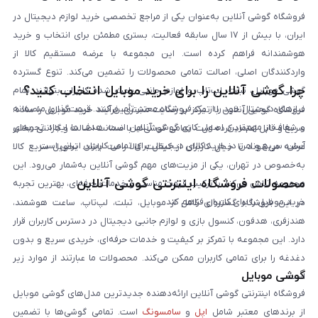
فروشگاه گوشی آنلاین به‌عنوان یکی از مراجع تخصصی خرید لوازم دیجیتال در
ایران، با بیش از ۱۷ سال سابقه فعالیت، بستری مطمئن برای انتخاب و خرید
هوشمندانه فراهم کرده است. این مجموعه با عرضه مستقیم کالا از
واردکنندگان اصلی، اصالت تمامی محصولات را تضمین می‌کند. تنوع گسترده
چرا گوشی آنلاین را برای خرید موبایل انتخاب کنید؟
گوشی موبایل، تبلت، لپ‌تاپ و لوازم جانبی باعث شده کاربران بتوانند تمام
نیازهای دیجیتال خود را از یک فروشگاه معتبر تأمین کنند. قیمت‌گذاری منصفانه
فروشگاه گوشی آنلاین با تمرکز بر رضایت مشتری، فرآیند خرید موبایل را ساده،
و شفاف از مهم‌ترین اصول کاری گوشی آنلاین است. هدف ما ایجاد تجربه‌ای
سریع و قابل اعتماد کرده است. تمامی گوشی‌ها با ضمانت اصالت و گارانتی معتبر
آسان، سریع و امن در خرید کالای دیجیتال برای تمامی کاربران ایرانی است.
عرضه می‌شوند تا خیال کاربران از کیفیت کالا راحت باشد. تحویل سریع کالا
به‌خصوص در تهران، یکی از مزیت‌های مهم گوشی آنلاین به‌شمار می‌رود. این
محصولات فروشگاه اینترنتی گوشی آنلاین
مجموعه تلاش می‌کند با ترکیب قیمت مناسب و خدمات حرفه‌ای، بهترین تجربه
خرید موبایل را برای کاربران فراهم کند.
در این فروشگاه گستره‌ای کامل از موبایل، تبلت، لپ‌تاپ، ساعت هوشمند،
هندزفری، هدفون، کنسول بازی و لوازم جانبی دیجیتال در دسترس کاربران قرار
دارد. این مجموعه با تمرکز بر کیفیت و خدمات حرفه‌ای، خریدی سریع و بدون
دغدغه را برای تمامی کاربران ممکن می‌کند. محصولات ما عبارتند از موارد زیر
گوشی موبایل
است:
فروشگاه اینترنتی گوشی آنلاین ارائه‌دهنده جدیدترین مدل‌های گوشی موبایل
از برندهای معتبر شامل
اپل
و
سامسونگ
است. تمامی گوشی‌ها با تضمین