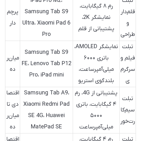
تبلت
iPad Pro M2،
رم ۸ گیگابایت،
قلم‌دار
Samsung Tab S9
پرچم‌
نمایشگر 2K،
و
Ultra، Xiaomi Pad 6
دار
پشتیبانی از قلم
طراحی
Pro
تبلت
نمایشگر AMOLED،
Samsung Tab S9
فیلم و
باتری ۶۰۰۰
میان‌ر
FE، Lenovo Tab P12
سرگرم
میلی‌آمپرساعت،
ده
Pro، iPad mini
ی
بلندگوی استریو
پشتیبانی از 4G، رم
Samsung Tab A9،
اقتصا
تبلت
۴ گیگابایت، باتری
Xiaomi Redmi Pad
دی تا
سیم‌کا
۵۰۰۰
SE 4G، Huawei
میان‌ر
رت‌خور
میلی‌آمپرساعت
MatePad SE
ده
تبلت
رم ۴ گیگابایت،
اقتصا