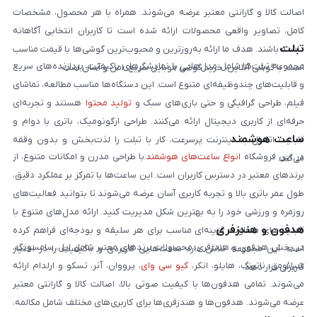
اصالت کالا و گارانتی معتبر عرضه می‌شوند. همراه با هر محصول، مشخصات
کامل، تصاویر واقعی محصولات ارائه شده است تا کاربران انتخابی آگاهانه
تبلت
داشته باشند. هدف ما ارائه به‌روزترین و محبوب‌ترین گوشی‌ها با قیمت مناسب
مجموعه تبلت‌ها شامل مدل‌هایی با نمایشگرهای باکیفیت، پردازنده‌های سریع
است. با گوشی آنلاین، خرید گوشی موبایل سریع، امن و آسان است.
و قابلیت‌های چندوظیفه‌ای متنوع است. این دستگاه‌ها مناسب مطالعه، تماشای
فیلم، طراحی گرافیکی و حتی بازی‌های سبک و
تولید محتوا
هستند و تجربه‌ای
حرفه‌ای از کاربری دیجیتال ارائه می‌کنند. طراحی ارگونومیک، باتری با دوام و
ساعت هوشمند
قابلیت اتصال به اینترنت پرسرعت، کار با تبلت را لذت‌بخش و بدون وقفه
در این فروشگاه
انواع ساعت‌های هوشمند
با طراحی مدرن و امکانات متنوع، از
می‌کند.
برندهای معتبر در دسترس کاربران است. این ساعت‌ها با تمرکز بر عملکرد دقیق،
طول عمر باتری بالا و تجربه کاربری آسان عرضه می‌شوند تا بتوانید فعالیت‌های
روزمره و ورزشی خود را به بهترین شکل مدیریت کنید. ارائه مدل‌های متنوع با
هدفون و هندزفری
قابلیت‌های متفاوت، گزینه‌ای مناسب برای هر سلیقه و بودجه‌ای فراهم کرده
در بخش هدفون و هندزفری، محصولات برندهای معتبر شامل اپل، سامسونگ،
است. این مجموعه تلاش دارد ساعت‌هایی کاربردی و باکیفیت را در اختیار
شیائومی، ناتینگ، هایلو، انکر،
کیو سی وای
، پرووان، آنر، تسکو و ارلدام ارائه
کاربران قرار دهد.
می‌شوند. تمامی هدفون‌ها با کیفیت صوتی بالا، اصالت کالا و گارانتی معتبر
عرضه می‌شوند. هدفون‌ها و هندزفری‌ها برای کاربری‌های مختلف شامل مکالمه،