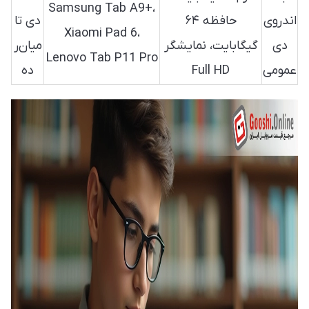
Samsung Tab A9+،
اندروی
حافظه ۶۴
دی تا
Xiaomi Pad 6،
دی
گیگابایت، نمایشگر
میان‌ر
Lenovo Tab P11 Pro
عمومی
Full HD
ده