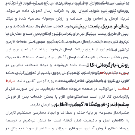
پوشش این شرکت‌ها فراهم است. سفارش‌هایی که بین ساعت ۱۰ تا ۱۵ در
که پلمپ بسته مخدوش یا آسیب دیده باشد، از دریافت آن خودداری کرده و
روزهای کاری ثبت شوند، همان روز به شرکت ارسال تحویل داده می‌شوند.
سریعاً با پشتیبانی تماس بگیرید.
هزینه ارسال بر اساس وزن، مسافت و ارزش مرسوله محاسبه شده و لینک
ارسال از طریق پست پیشتاز
پرداخت برای تحویل‌گیرنده ارسال می‌شود.
تمامی سفارش‌ها بیمه شده‌اند
و در
ارسال از طریق پست پیشتاز نیز برای سراسر کشور امکان‌پذیر است و سفارش‌ها
صورت مفقودی کالا، پس از تایید شرکت حمل‌ونقل، هزینه پرداختی به مشتری
در روز کاری بعد از ثبت، ارسال می‌شوند. کد رهگیری مرسوله در حساب کاربری
بازگردانده خواهد شد. توجه داشته باشید که بیمه شامل کسر ۱۰ تا ۱۵ درصد
مشتری و همچنین از طریق پیامک ارسال می‌شود. پرداخت در محل برای این
فرانشیز است.
روش ممکن نیست و هزینه ثابت ارسال ۹۹ هزار تومان است. بسته‌ها به صورت
روش بازگردانی کالا
پلمپ شده تحویل اداره پست داده می‌شوند و بیمه شده‌اند، بنابراین در
صورت مشاهده هرگونه آسیب یا مخدوش بودن پلمپ، از تحویل گرفتن بسته
روش بازگردانی کالا
در فروشگاه گوشی آنلاین تنها در صورتی امکان‌پذیر است که
خودداری کرده و با پشتیبانی تماس بگیرید.
کالای خریداری شده مشمول مفاد ضمانت هفت روزه گوشی آنلاین باشد.
شرایط
ضمانت
را می‌توانید در صفحه مربوطه مطالعه بفرمایید. در این صورت، قبل از
بازگرداندن کالا لازم است هماهنگی‌های لازم با بخش خدمات پس از فروش
چشم‌انداز فروشگاه گوشی آنلاین
انجام شود و به هیچ‌وجه کالا بدون هماهنگی قبلی ارسال نگردد.
چشم‌انداز مجموعه بر پایه حذف واسطه‌ها و ایجاد دسترسی مستقیم کاربران
به کالاهای اصل و باکیفیت شکل گرفته است. ما تلاش می‌کنیم با توسعه
زیرساخت‌های فروش آنلاین، تجربه‌ای سریع‌تر و ساده‌تر از خرید دیجیتال در