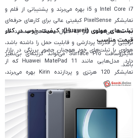
Intel Core i7 و i5 بهره می‌برند و پشتیبانی از قلم و
نمایشگر PixelSense کیفیتی عالی برای کارهای حرفه‌ای
تبلت‌های هواوی (Huawei): کیفیت خوب در کنار
به شما می‌دهند. اگر به دنبال دستگاهی هستید که
قیمت مناسب
ترکیبی از قدرت پردازشی و قابلیت حمل را داشته باشد،
هواوی با تبلت‌های خود همچنان حضور پررنگی در بازار
مایکروسافت Surface Pro می‌تواند گزینه‌ای بی‌نظیر
دارد. مدل‌هایی مانند Huawei MatePad 11 که از
باشد.
نمایشگر 120 هرتزی و پردازنده Kirin بهره می‌برند،
گزینه‌هایی با عملکرد مناسب و قیمت رقابتی به‌شمار
می‌آیند. این تبلت‌ها از M-Pencil پشتیبانی می‌کنند و به
همین دلیل برای طراحان و علاقه‌مندان به نوشتن گزینه‌ای
عالی هستند.