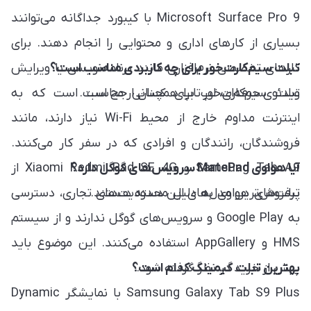
Microsoft Surface Pro 9 با کیبورد جداگانه می‌توانند
بسیاری از کارهای اداری و محتوایی را انجام دهند. برای
تبلت سیم‌کارت‌خور برای چه کاربردی مناسب است؟
کارهای تخصصی نرم‌افزاری مانند برنامه‌نویسی یا ویرایش
ویدئوی حرفه‌ای، لپ‌تاپ همچنان ارجح است.
تبلت سیم‌کارت‌خور برای کسانی مناسب است که به
اینترنت مداوم خارج از محیط Wi-Fi نیاز دارند، مانند
فروشندگان، رانندگان و افرادی که در سفر کار می‌کنند.
آیا هواوی MatePad سرویس‌های گوگل دارد؟
Samsung Tab A9 و Xiaomi Redmi Pad SE 4G از
پرفروش‌ترین مدل‌های این دسته هستند.
تبلت‌های هواوی به دلیل محدودیت‌های تجاری، دسترسی
به Google Play و سرویس‌های گوگل ندارند و از سیستم
HMS و AppGallery استفاده می‌کنند. این موضوع باید
پیش از خرید در نظر گرفته شود.
بهترین تبلت گیمینگ کدام است؟
Samsung Galaxy Tab S9 Plus با نمایشگر Dynamic