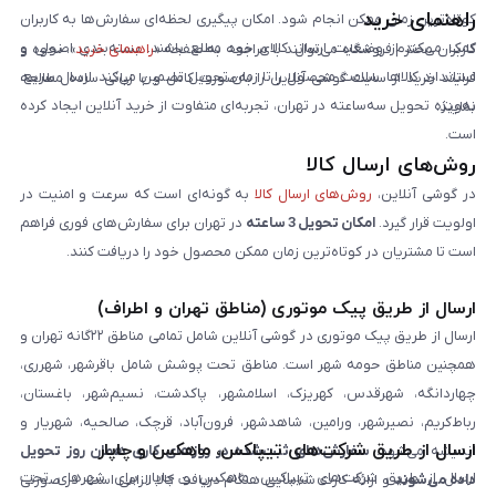
راهنمای خرید
کوتاه‌ترین زمان ممکن انجام شود. امکان پیگیری لحظه‌ای سفارش‌ها به کاربران
کمک می‌کند از وضعیت ارسال کالای خود مطلع باشند. بسته‌بندی اصولی و
کاربران محترم فروشگاه می‌توانند با مراجعه به صفحه «
راهنمای خرید
»، نحوه و
استاندارد کالاها، سلامت محصول را تا زمان تحویل تضمین می‌کند. ارسال سریع،
فرایند خرید از سایت گوشی آنلاین را به‌صورت کامل و با زبانی ساده مطالعه
به‌ویژه تحویل سه‌ساعته در تهران، تجربه‌ای متفاوت از خرید آنلاین ایجاد کرده
نمایند.
است.
روش‌های ارسال کالا
در گوشی آنلاین،
روش‌های ارسال کالا
به گونه‌ای است که سرعت و امنیت در
اولویت قرار گیرد.
امکان تحویل 3 ساعته
در تهران برای سفارش‌های فوری فراهم
است تا مشتریان در کوتاه‌ترین زمان ممکن محصول خود را دریافت کنند.
ارسال از طریق پیک موتوری (مناطق تهران و اطراف)
ارسال از طریق پیک موتوری در گوشی آنلاین شامل تمامی مناطق ۲۲گانه تهران و
همچنین مناطق حومه شهر است. مناطق تحت پوشش شامل باقرشهر، شهرری،
چهاردانگه، شهرقدس، کهریزک، اسلامشهر، پاکدشت، نسیم‌شهر، باغستان،
رباط‌کریم، نصیرشهر، ورامین، شاهدشهر، فرون‌آباد، قرچک، صالحیه، شهریار و
ارسال از طریق شرکت‌های تیپاکس، ماهکس و چاپار
اندیشه می‌شود.
سفارش‌های ثبت‌شده در روزهای کاری همان روز تحویل
ارسال از طریق شرکت‌های تیپاکس، ماهکس و چاپار برای شهرهای تحت
داده می‌شوند
و ارائه کارت شناسایی هنگام دریافت کالا الزامی است. در صورتی