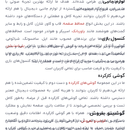
لوازم جانبی
موسیقی و بازی طراحی شده‌اند. هدف ما ارائه بهترین تجربه صوتی با
ما در این فروشگاه مجموعه‌ای گسترده از لوازم جانبی دیجیتال را هم ارائه
محصولات متنوع و باکیفیت است.
می‌دهیم تا کاربران بتوانند تجربه کامل و مطمئنی از دستگاه‌های خود داشته
باشند. در این بخش انواع
محافظ صفحه
، قاب و کاور، شارژر، کابل و رابط و سایر
گجت‌های هوشمند مانند
پاوربانک
، اسپیکر و هولدر موجود است. محافظ‌های
کنسول بازی
صفحه و قاب‌ها برای برندهای محبوب مانند اپل، سامسونگ، شیائومی،
گوشی آنلاین ارائه‌دهنده جدیدترین کنسول‌های بازی شامل
پلی‌استیشن
،
موتورولا و آنر عرضه می‌شوند و گوشی و دستگاه شما را در برابر خط و خش
ایکس‌باکس و نینتندو هم است. این بخش برای علاقه‌مندان به بازی‌های
محافظت می‌کنند. هدف از این بخش ارائه لوازم جانبی باکیفیت، کاربردی و با
ویدیویی و سرگرمی دیجیتال فراهم شده است. هدف ما ارائه کنسول‌های بازی
طراحی مناسب است تا خرید کاربران کامل، راحت و مطمئن باشد.
با کیفیت بالا و قیمت مناسب برای تمامی کاربران است.
گوشی کارکرده
ما در این مجموعه
گوشی‌های کارکرده
و دست دوم با کیفیت تضمین‌شده را هم
ارائه می‌دهیم تا کاربران بتوانند با هزینه کمتر، به محصولات دیجیتال معتبر
دسترسی داشته باشند. تمامی گوشی‌های کارکرده قبل از عرضه، به‌طور کامل
تست و بررسی تخصصی می‌شوند تا از سلامت باتری، صفحه نمایش و عملکرد
گوشیتو بفروش
فنی اطمینان حاصل شود. همراه با هر گوشی کارکرده، اطلاعات دقیق وضعیت
دستگاه و تصاویر واقعی آن ارائه می‌شود تا کاربران بتوانند انتخابی آگاهانه
با سرویس «
گوشیتو بفروش
» در گوشی آنلاین، می‌توانید به‌سادگی و با اطمینان
داشته باشند. هدف ما ارائه تجربه‌ای حرفه‌ای و مطمئن از خرید گوشی کارکرده
گوشی موبایل خود را بفروشید. تنها کافی است مشخصات دستگاه، مدل و