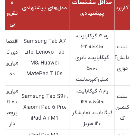
حداقل مشخصات
ه
کاربرد
مدل‌های پیشنهادی
پیشنهادی
تقری
بی
رم ۳ گیگابایت،
Samsung Tab A7
اقتصا
تبلت
حافظه ۳۲
Lite، Lenovo Tab
دی تا
دانش‌آ
گیگابایت، باتری
M8، Huawei
میان‌ر
موزی
۵۰۰۰
MatePad T10s
ده
میلی‌آمپرساعت
رم ۸ گیگابایت،
میان‌ر
تبلت
Samsung Tab S9+،
حافظه ۱۲۸
ده تا
گیمین
Xiaomi Pad 6 Pro،
گیگابایت، نمایشگر
پرچم‌
گ
iPad Air M1
۱۲۰ هرتز
دار