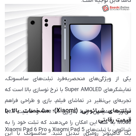
کاملاً قابل توجیه است.
Galaxy Tab A گزینه‌ای مناسب هستند. در حالی که اگر
است. نمایشگرهایی که از HDR یا HDR10+ پشتیبانی
نیاز به تبلت حرفه‌ای دارید، Galaxy Tab S9 Ultra با
می‌کنند، قادرند جزئیات بیشتر و رنگ‌های زنده‌تری را در
نمایشگر Dynamic AMOLED 2X و پشتیبانی از S Pen
فیلم‌ها نشان دهند.
یکی از بهترین گزینه‌ها در بازار است.
یکی از ویژگی‌های منحصربه‌فرد تبلت‌های سامسونگ،
نمایشگرهای Super AMOLED با نرخ نوسازی بالا است که
تجربه‌ای بی‌نظیر در تماشای فیلم، بازی و طراحی فراهم
تبلت‌های شیائومی (Xiaomi)؛ مشخصات بالا با
می‌آورد. همچنین، رابط کاربری One UI و قابلیت DeX
قیمت رقابتی
Mode به شما این امکان را می‌دهند که تبلت خود را به
شیائومی با تبلت‌های Xiaomi Pad 5 و Xiaomi Pad 6 Pro
یک کامپیوتر رومیزی تبدیل کنید. سامسونگ با این