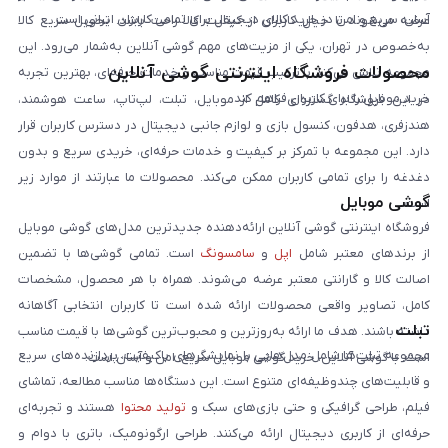
آسان، سریع و امن در خرید کالای دیجیتال برای تمامی کاربران ایرانی است.
عرضه می‌شوند تا خیال کاربران از کیفیت کالا راحت باشد. تحویل سریع کالا
به‌خصوص در تهران، یکی از مزیت‌های مهم گوشی آنلاین به‌شمار می‌رود. این
محصولات فروشگاه اینترنتی گوشی آنلاین
مجموعه تلاش می‌کند با ترکیب قیمت مناسب و خدمات حرفه‌ای، بهترین تجربه
خرید موبایل را برای کاربران فراهم کند.
در این فروشگاه گستره‌ای کامل از موبایل، تبلت، لپ‌تاپ، ساعت هوشمند،
هندزفری، هدفون، کنسول بازی و لوازم جانبی دیجیتال در دسترس کاربران قرار
دارد. این مجموعه با تمرکز بر کیفیت و خدمات حرفه‌ای، خریدی سریع و بدون
دغدغه را برای تمامی کاربران ممکن می‌کند. محصولات ما عبارتند از موارد زیر
گوشی موبایل
است:
فروشگاه اینترنتی گوشی آنلاین ارائه‌دهنده جدیدترین مدل‌های گوشی موبایل
از برندهای معتبر شامل
اپل
و
سامسونگ
است. تمامی گوشی‌ها با تضمین
اصالت کالا و گارانتی معتبر عرضه می‌شوند. همراه با هر محصول، مشخصات
کامل، تصاویر واقعی محصولات ارائه شده است تا کاربران انتخابی آگاهانه
تبلت
داشته باشند. هدف ما ارائه به‌روزترین و محبوب‌ترین گوشی‌ها با قیمت مناسب
مجموعه تبلت‌ها شامل مدل‌هایی با نمایشگرهای باکیفیت، پردازنده‌های سریع
است. با گوشی آنلاین، خرید گوشی موبایل سریع، امن و آسان است.
و قابلیت‌های چندوظیفه‌ای متنوع است. این دستگاه‌ها مناسب مطالعه، تماشای
فیلم، طراحی گرافیکی و حتی بازی‌های سبک و
تولید محتوا
هستند و تجربه‌ای
حرفه‌ای از کاربری دیجیتال ارائه می‌کنند. طراحی ارگونومیک، باتری با دوام و