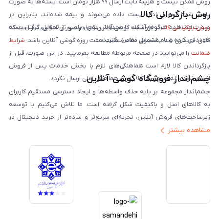
روش ممکن نیست و هزینه ثابت ارسال ۹۹ هزار تومان است. بسته‌ها به صورت
روش بازگردانی کالا
پلمپ شده تحویل اداره پست داده می‌شوند و بیمه شده‌اند، بنابراین در
صورت مشاهده هرگونه آسیب یا مخدوش بودن پلمپ، از تحویل گرفتن بسته
روش بازگردانی کالا
در فروشگاه گوشی آنلاین تنها در صورتی امکان‌پذیر است که
خودداری کرده و با پشتیبانی تماس بگیرید.
کالای خریداری شده مشمول مفاد ضمانت هفت روزه گوشی آنلاین باشد.
شرایط
ضمانت
را می‌توانید در صفحه مربوطه مطالعه بفرمایید. در این صورت، قبل از
بازگرداندن کالا لازم است هماهنگی‌های لازم با بخش خدمات پس از فروش
چشم‌انداز فروشگاه گوشی آنلاین
انجام شود و به هیچ‌وجه کالا بدون هماهنگی قبلی ارسال نگردد.
چشم‌انداز مجموعه بر پایه حذف واسطه‌ها و ایجاد دسترسی مستقیم کاربران
به کالاهای اصل و باکیفیت شکل گرفته است. ما تلاش می‌کنیم با توسعه
زیرساخت‌های فروش آنلاین، تجربه‌ای سریع‌تر و ساده‌تر از خرید دیجیتال در
مشاهده بیشتر
ایران ارائه دهیم. تبدیل‌شدن به مرجعی قابل اعتماد برای خرید کالای دیجیتال،
یکی از اهداف اصلی این مجموعه است. تمرکز بر رضایت مشتری، نوآوری در
خدمات و به‌روزرسانی مداوم محصولات، مسیر ما را روشن‌تر می‌کند. ما باور
داریم آینده بازار دیجیتال متعلق به کسب‌وکارهایی است که صداقت و شفافیت
را در اولویت قرار می‌دهند. گوشی آنلاین با تکیه بر تجربه و تخصص، با قدرت به
سمت تحقق این چشم‌انداز حرکت می‌کند.