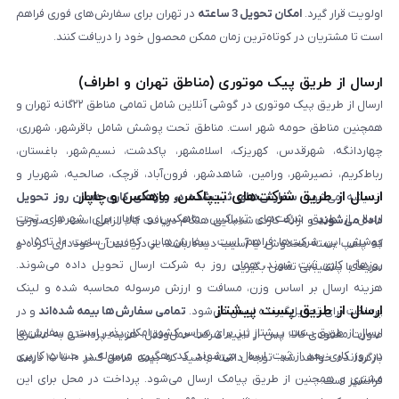
اولویت قرار گیرد.
امکان تحویل 3 ساعته
در تهران برای سفارش‌های فوری فراهم
است تا مشتریان در کوتاه‌ترین زمان ممکن محصول خود را دریافت کنند.
ارسال از طریق پیک موتوری (مناطق تهران و اطراف)
ارسال از طریق پیک موتوری در گوشی آنلاین شامل تمامی مناطق ۲۲گانه تهران و
همچنین مناطق حومه شهر است. مناطق تحت پوشش شامل باقرشهر، شهرری،
چهاردانگه، شهرقدس، کهریزک، اسلامشهر، پاکدشت، نسیم‌شهر، باغستان،
رباط‌کریم، نصیرشهر، ورامین، شاهدشهر، فرون‌آباد، قرچک، صالحیه، شهریار و
ارسال از طریق شرکت‌های تیپاکس، ماهکس و چاپار
اندیشه می‌شود.
سفارش‌های ثبت‌شده در روزهای کاری همان روز تحویل
ارسال از طریق شرکت‌های تیپاکس، ماهکس و چاپار برای شهرهای تحت
داده می‌شوند
و ارائه کارت شناسایی هنگام دریافت کالا الزامی است. در صورتی
پوشش این شرکت‌ها فراهم است. سفارش‌هایی که بین ساعت ۱۰ تا ۱۵ در
که پلمپ بسته مخدوش یا آسیب دیده باشد، از دریافت آن خودداری کرده و
روزهای کاری ثبت شوند، همان روز به شرکت ارسال تحویل داده می‌شوند.
سریعاً با پشتیبانی تماس بگیرید.
هزینه ارسال بر اساس وزن، مسافت و ارزش مرسوله محاسبه شده و لینک
ارسال از طریق پست پیشتاز
پرداخت برای تحویل‌گیرنده ارسال می‌شود.
تمامی سفارش‌ها بیمه شده‌اند
و در
ارسال از طریق پست پیشتاز نیز برای سراسر کشور امکان‌پذیر است و سفارش‌ها
صورت مفقودی کالا، پس از تایید شرکت حمل‌ونقل، هزینه پرداختی به مشتری
در روز کاری بعد از ثبت، ارسال می‌شوند. کد رهگیری مرسوله در حساب کاربری
بازگردانده خواهد شد. توجه داشته باشید که بیمه شامل کسر ۱۰ تا ۱۵ درصد
مشتری و همچنین از طریق پیامک ارسال می‌شود. پرداخت در محل برای این
فرانشیز است.