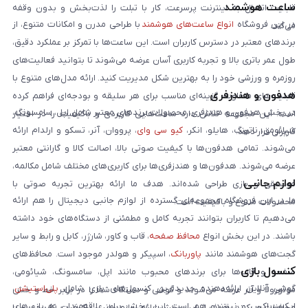
ساعت هوشمند
قابلیت اتصال به اینترنت پرسرعت، کار با تبلت را لذت‌بخش و بدون وقفه
در این فروشگاه
انواع ساعت‌های هوشمند
با طراحی مدرن و امکانات متنوع، از
می‌کند.
برندهای معتبر در دسترس کاربران است. این ساعت‌ها با تمرکز بر عملکرد دقیق،
طول عمر باتری بالا و تجربه کاربری آسان عرضه می‌شوند تا بتوانید فعالیت‌های
روزمره و ورزشی خود را به بهترین شکل مدیریت کنید. ارائه مدل‌های متنوع با
هدفون و هندزفری
قابلیت‌های متفاوت، گزینه‌ای مناسب برای هر سلیقه و بودجه‌ای فراهم کرده
در بخش هدفون و هندزفری، محصولات برندهای معتبر شامل اپل، سامسونگ،
است. این مجموعه تلاش دارد ساعت‌هایی کاربردی و باکیفیت را در اختیار
شیائومی، ناتینگ، هایلو، انکر،
کیو سی وای
، پرووان، آنر، تسکو و ارلدام ارائه
کاربران قرار دهد.
می‌شوند. تمامی هدفون‌ها با کیفیت صوتی بالا، اصالت کالا و گارانتی معتبر
عرضه می‌شوند. هدفون‌ها و هندزفری‌ها برای کاربری‌های مختلف شامل مکالمه،
لوازم جانبی
موسیقی و بازی طراحی شده‌اند. هدف ما ارائه بهترین تجربه صوتی با
ما در این فروشگاه مجموعه‌ای گسترده از لوازم جانبی دیجیتال را هم ارائه
محصولات متنوع و باکیفیت است.
می‌دهیم تا کاربران بتوانند تجربه کامل و مطمئنی از دستگاه‌های خود داشته
باشند. در این بخش انواع
محافظ صفحه
، قاب و کاور، شارژر، کابل و رابط و سایر
گجت‌های هوشمند مانند
پاوربانک
، اسپیکر و هولدر موجود است. محافظ‌های
کنسول بازی
صفحه و قاب‌ها برای برندهای محبوب مانند اپل، سامسونگ، شیائومی،
گوشی آنلاین ارائه‌دهنده جدیدترین کنسول‌های بازی شامل
پلی‌استیشن
،
موتورولا و آنر عرضه می‌شوند و گوشی و دستگاه شما را در برابر خط و خش
ایکس‌باکس و نینتندو هم است. این بخش برای علاقه‌مندان به بازی‌های
محافظت می‌کنند. هدف از این بخش ارائه لوازم جانبی باکیفیت، کاربردی و با