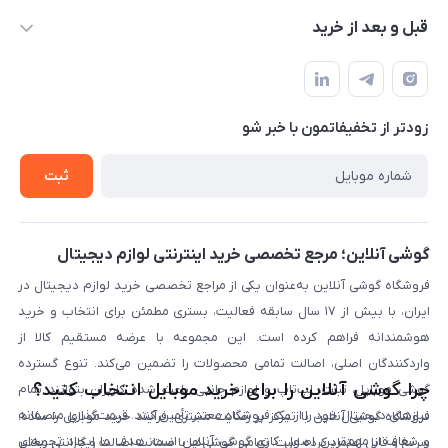
info@gooshi.online
درباره ما
قبل و بعد از خرید
تهران، خیابان جمهوری، پاساژعلاءالدین، طبقه پنجم، واحد 564
تماس با ما
نحوه خرید از گوشی آنلاین
حساب کاربری
شرایط ضمانت هفت روزه
حریم خصوصی
زودتر از تخفیفاتمون با خبر شو
روش ارسال کالا در گوشی آنلاین
خرید سازمانی
روش بازگردانی کالا
ثبت
لیست محصولات
پرسش‌های متداول
بلاگ
گوشی آنلاین؛ مرجع تخصصی خرید اینترنتی لوازم دیجیتال
فروشگاه گوشی آنلاین به‌عنوان یکی از مراجع تخصصی خرید لوازم دیجیتال در
ایران، با بیش از ۱۷ سال سابقه فعالیت، بستری مطمئن برای انتخاب و خرید
هوشمندانه فراهم کرده است. این مجموعه با عرضه مستقیم کالا از
واردکنندگان اصلی، اصالت تمامی محصولات را تضمین می‌کند. تنوع گسترده
چرا گوشی آنلاین را برای خرید موبایل انتخاب کنید؟
گوشی موبایل، تبلت، لپ‌تاپ و لوازم جانبی باعث شده کاربران بتوانند تمام
نیازهای دیجیتال خود را از یک فروشگاه معتبر تأمین کنند. قیمت‌گذاری منصفانه
فروشگاه گوشی آنلاین با تمرکز بر رضایت مشتری، فرآیند خرید موبایل را ساده،
و شفاف از مهم‌ترین اصول کاری گوشی آنلاین است. هدف ما ایجاد تجربه‌ای
سریع و قابل اعتماد کرده است. تمامی گوشی‌ها با ضمانت اصالت و گارانتی معتبر