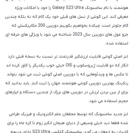
هوشمند با نام سامسونگ Galaxy S23 Ultra را خود با امکانات ویژه
معرفی کند. این گوشی از نسل های قبلی خود یک گام که نه بلکه چندین
گام جلوتر است. چیکده بخواهیم بگوییم دوربین 200 مگاپیکسلی که
جزو غول های دوربین سال 2023 شناخته می شود با ویژگی های حرفه ای
استفاده شده.
لنز اصلی گوشی قابلیت لرزشگیر قدرتمند تر نسبت به نسخه قبلی دارد
انگار که دو قابلیت ژیروسکوپ و OIS خیلی خوب یکدیگر را کاور کرده اند
تا عکس ها و ویدئوهایی که با دوربین اصلی گوشی ثبت می شود بتواند
رنکینگ بهترین دوربین گوشی هوشمند جهان را ثبت کند. باید بدانید که
برای از بین بردن لرزش در دوربین های بزرگ از چندین دستگاه و ابزارهای
حجیم استفاده می شود.
لنز جدید سامسونگ که توسط محققان علم الکترونیک و فیزیک طراحی
شده قطعا دید خیلی وسیعی از دنیای هیجان انگیز زوم تا کره ماه را برای
کاربران به ارمغان می آورد. سامسونگ گلکسی S23 Ultra دارای دریچه