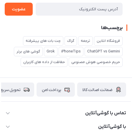
عضویت
برچسب‌ها
فروشگاه انلاین
ترجمه
گراک
چت بات های پیشرفته
ChatGPT vs Gemini
iPhoneTips
Grok
گوشی های برتر
حریم خصوصی هوش مصنوعی
حفاظت از داده های کاربران
ضمانت اصالت کالا
پرداخت امن
تحویل سریع
تماس با گوشی‌آنلاین
۰۲۱91001221
با گوشی‌آنلاین