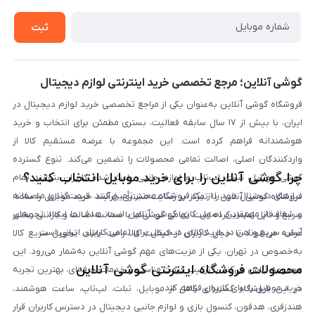
خرید سازمانی
روش بازگردانی کالا
ثبت
لیست محصولات
پرسش‌های متداول
بلاگ
گوشی آنلاین؛ مرجع تخصصی خرید اینترنتی لوازم دیجیتال
فروشگاه گوشی آنلاین به‌عنوان یکی از مراجع تخصصی خرید لوازم دیجیتال در
ایران، با بیش از ۱۷ سال سابقه فعالیت، بستری مطمئن برای انتخاب و خرید
هوشمندانه فراهم کرده است. این مجموعه با عرضه مستقیم کالا از
واردکنندگان اصلی، اصالت تمامی محصولات را تضمین می‌کند. تنوع گسترده
چرا گوشی آنلاین را برای خرید موبایل انتخاب کنید؟
گوشی موبایل، تبلت، لپ‌تاپ و لوازم جانبی باعث شده کاربران بتوانند تمام
نیازهای دیجیتال خود را از یک فروشگاه معتبر تأمین کنند. قیمت‌گذاری منصفانه
فروشگاه گوشی آنلاین با تمرکز بر رضایت مشتری، فرآیند خرید موبایل را ساده،
و شفاف از مهم‌ترین اصول کاری گوشی آنلاین است. هدف ما ایجاد تجربه‌ای
سریع و قابل اعتماد کرده است. تمامی گوشی‌ها با ضمانت اصالت و گارانتی معتبر
آسان، سریع و امن در خرید کالای دیجیتال برای تمامی کاربران ایرانی است.
عرضه می‌شوند تا خیال کاربران از کیفیت کالا راحت باشد. تحویل سریع کالا
به‌خصوص در تهران، یکی از مزیت‌های مهم گوشی آنلاین به‌شمار می‌رود. این
محصولات فروشگاه اینترنتی گوشی آنلاین
مجموعه تلاش می‌کند با ترکیب قیمت مناسب و خدمات حرفه‌ای، بهترین تجربه
خرید موبایل را برای کاربران فراهم کند.
در این فروشگاه گستره‌ای کامل از موبایل، تبلت، لپ‌تاپ، ساعت هوشمند،
هندزفری، هدفون، کنسول بازی و لوازم جانبی دیجیتال در دسترس کاربران قرار