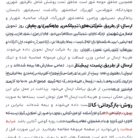
همچنین مناطق حومه شهر است. مناطق تحت پوشش شامل باقرشهر، شهرری،
چهاردانگه، شهرقدس، کهریزک، اسلامشهر، پاکدشت، نسیم‌شهر، باغستان،
رباط‌کریم، نصیرشهر، ورامین، شاهدشهر، فرون‌آباد، قرچک، صالحیه، شهریار و
ارسال از طریق شرکت‌های تیپاکس، ماهکس و چاپار
اندیشه می‌شود.
سفارش‌های ثبت‌شده در روزهای کاری همان روز تحویل
ارسال از طریق شرکت‌های تیپاکس، ماهکس و چاپار برای شهرهای تحت
داده می‌شوند
و ارائه کارت شناسایی هنگام دریافت کالا الزامی است. در صورتی
پوشش این شرکت‌ها فراهم است. سفارش‌هایی که بین ساعت ۱۰ تا ۱۵ در
که پلمپ بسته مخدوش یا آسیب دیده باشد، از دریافت آن خودداری کرده و
روزهای کاری ثبت شوند، همان روز به شرکت ارسال تحویل داده می‌شوند.
سریعاً با پشتیبانی تماس بگیرید.
هزینه ارسال بر اساس وزن، مسافت و ارزش مرسوله محاسبه شده و لینک
ارسال از طریق پست پیشتاز
پرداخت برای تحویل‌گیرنده ارسال می‌شود.
تمامی سفارش‌ها بیمه شده‌اند
و در
ارسال از طریق پست پیشتاز نیز برای سراسر کشور امکان‌پذیر است و سفارش‌ها
صورت مفقودی کالا، پس از تایید شرکت حمل‌ونقل، هزینه پرداختی به مشتری
در روز کاری بعد از ثبت، ارسال می‌شوند. کد رهگیری مرسوله در حساب کاربری
بازگردانده خواهد شد. توجه داشته باشید که بیمه شامل کسر ۱۰ تا ۱۵ درصد
مشتری و همچنین از طریق پیامک ارسال می‌شود. پرداخت در محل برای این
فرانشیز است.
روش ممکن نیست و هزینه ثابت ارسال ۹۹ هزار تومان است. بسته‌ها به صورت
روش بازگردانی کالا
پلمپ شده تحویل اداره پست داده می‌شوند و بیمه شده‌اند، بنابراین در
صورت مشاهده هرگونه آسیب یا مخدوش بودن پلمپ، از تحویل گرفتن بسته
روش بازگردانی کالا
در فروشگاه گوشی آنلاین تنها در صورتی امکان‌پذیر است که
خودداری کرده و با پشتیبانی تماس بگیرید.
کالای خریداری شده مشمول مفاد ضمانت هفت روزه گوشی آنلاین باشد.
شرایط
ضمانت
را می‌توانید در صفحه مربوطه مطالعه بفرمایید. در این صورت، قبل از
بازگرداندن کالا لازم است هماهنگی‌های لازم با بخش خدمات پس از فروش