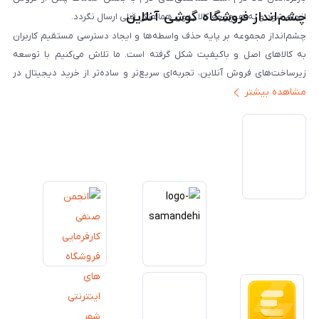
چشم‌انداز فروشگاه گوشی آنلاین
انجام شود و به هیچ‌وجه کالا بدون هماهنگی قبلی ارسال نگردد.
چشم‌انداز مجموعه بر پایه حذف واسطه‌ها و ایجاد دسترسی مستقیم کاربران
به کالاهای اصل و باکیفیت شکل گرفته است. ما تلاش می‌کنیم با توسعه
زیرساخت‌های فروش آنلاین، تجربه‌ای سریع‌تر و ساده‌تر از خرید دیجیتال در
مشاهده بیشتر
ایران ارائه دهیم. تبدیل‌شدن به مرجعی قابل اعتماد برای خرید کالای دیجیتال،
یکی از اهداف اصلی این مجموعه است. تمرکز بر رضایت مشتری، نوآوری در
خدمات و به‌روزرسانی مداوم محصولات، مسیر ما را روشن‌تر می‌کند. ما باور
داریم آینده بازار دیجیتال متعلق به کسب‌وکارهایی است که صداقت و شفافیت
را در اولویت قرار می‌دهند. گوشی آنلاین با تکیه بر تجربه و تخصص، با قدرت به
سمت تحقق این چشم‌انداز حرکت می‌کند.