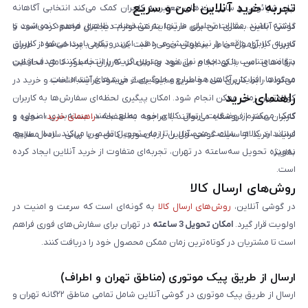
تجربه خرید آنلاین امن و سریع
اپل، شیائومی و سایر برندهای معتبر به کاربران کمک می‌کند انتخابی آگاهانه
داشته باشند. مقالات تحلیلی ما تنها به مشخصات ظاهری محدود نمی‌شود و
گوشی آنلاین بستری امن برای خرید اینترنتی لوازم دیجیتال فراهم کرده است تا
تجربه کاربری واقعی را نیز پوشش می‌دهد. این رویکرد باعث می‌شود کاربران
کاربران با آرامش خاطر سفارش خود را ثبت کنند. تمامی پرداخت‌ها از طریق
بتوانند متناسب با بودجه و نیاز خود بهترین گزینه را انتخاب کنند. هدف از این
درگاه‌های امن بانکی انجام می‌شود و اطلاعات کاربران به‌طور کامل محافظت
محتواها، افزایش آگاهی مخاطبان و جلوگیری از خریدهای اشتباه است.
می‌گردد. رابط کاربری ساده و سریع سایت باعث می‌شود فرآیند انتخاب و خرید در
راهنمای خرید
کوتاه‌ترین زمان ممکن انجام شود. امکان پیگیری لحظه‌ای سفارش‌ها به کاربران
کمک می‌کند از وضعیت ارسال کالای خود مطلع باشند. بسته‌بندی اصولی و
کاربران محترم فروشگاه می‌توانند با مراجعه به صفحه «
راهنمای خرید
»، نحوه و
استاندارد کالاها، سلامت محصول را تا زمان تحویل تضمین می‌کند. ارسال سریع،
فرایند خرید از سایت گوشی آنلاین را به‌صورت کامل و با زبانی ساده مطالعه
به‌ویژه تحویل سه‌ساعته در تهران، تجربه‌ای متفاوت از خرید آنلاین ایجاد کرده
نمایند.
است.
روش‌های ارسال کالا
در گوشی آنلاین،
روش‌های ارسال کالا
به گونه‌ای است که سرعت و امنیت در
اولویت قرار گیرد.
امکان تحویل 3 ساعته
در تهران برای سفارش‌های فوری فراهم
است تا مشتریان در کوتاه‌ترین زمان ممکن محصول خود را دریافت کنند.
ارسال از طریق پیک موتوری (مناطق تهران و اطراف)
ارسال از طریق پیک موتوری در گوشی آنلاین شامل تمامی مناطق ۲۲گانه تهران و