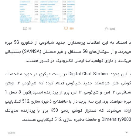
با استناد به این اطلاعات پرچمداران جدید شیائومی از فناوری 5G بهره
می‌برند، و از سیگنال‌های 5G مستقل و غیر مستقل (SA/NSA) پشتیبانی
می‌کنند و دارای گواهینامه ایمنی الکترونیک در کشور هستند.
با این وجود، Digital Chat Station در پست دیگری در مورد مشخصات
گوشی های هوشمند جدید شیائومی اعلام کرده که شیائومی ۱۲ اولترا،
شیائومی ۱۲ اس و شیائومی ۱۲ اس پرو از پردازنده اسنپدراگون 8 نسل 1
بهره خواهند برد، این سه پرچم‌دار با حافظه‌ی ذخیره سازی 512 گیگابایتی
ارائه می‌شوند که همتراز گوشی ردمی K50 پرو با پردازنده مدیاتک
Dimensity9000 و حافظه ذخیره سازی 512 گیگابایتی هستند.