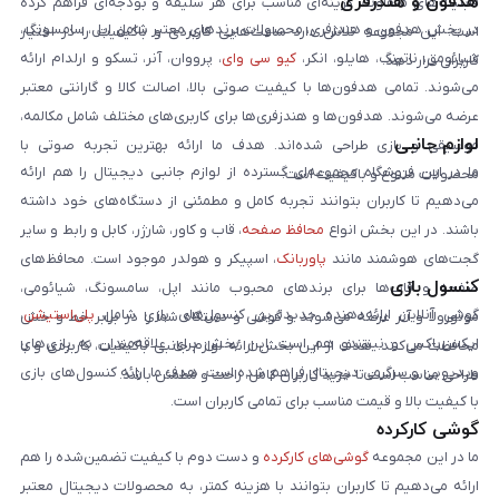
هدفون و هندزفری
قابلیت‌های متفاوت، گزینه‌ای مناسب برای هر سلیقه و بودجه‌ای فراهم کرده
در بخش هدفون و هندزفری، محصولات برندهای معتبر شامل اپل، سامسونگ،
است. این مجموعه تلاش دارد ساعت‌هایی کاربردی و باکیفیت را در اختیار
شیائومی، ناتینگ، هایلو، انکر،
کیو سی وای
، پرووان، آنر، تسکو و ارلدام ارائه
کاربران قرار دهد.
می‌شوند. تمامی هدفون‌ها با کیفیت صوتی بالا، اصالت کالا و گارانتی معتبر
عرضه می‌شوند. هدفون‌ها و هندزفری‌ها برای کاربری‌های مختلف شامل مکالمه،
لوازم جانبی
موسیقی و بازی طراحی شده‌اند. هدف ما ارائه بهترین تجربه صوتی با
ما در این فروشگاه مجموعه‌ای گسترده از لوازم جانبی دیجیتال را هم ارائه
محصولات متنوع و باکیفیت است.
می‌دهیم تا کاربران بتوانند تجربه کامل و مطمئنی از دستگاه‌های خود داشته
باشند. در این بخش انواع
محافظ صفحه
، قاب و کاور، شارژر، کابل و رابط و سایر
گجت‌های هوشمند مانند
پاوربانک
، اسپیکر و هولدر موجود است. محافظ‌های
کنسول بازی
صفحه و قاب‌ها برای برندهای محبوب مانند اپل، سامسونگ، شیائومی،
گوشی آنلاین ارائه‌دهنده جدیدترین کنسول‌های بازی شامل
پلی‌استیشن
،
موتورولا و آنر عرضه می‌شوند و گوشی و دستگاه شما را در برابر خط و خش
ایکس‌باکس و نینتندو هم است. این بخش برای علاقه‌مندان به بازی‌های
محافظت می‌کنند. هدف از این بخش ارائه لوازم جانبی باکیفیت، کاربردی و با
ویدیویی و سرگرمی دیجیتال فراهم شده است. هدف ما ارائه کنسول‌های بازی
طراحی مناسب است تا خرید کاربران کامل، راحت و مطمئن باشد.
با کیفیت بالا و قیمت مناسب برای تمامی کاربران است.
گوشی کارکرده
ما در این مجموعه
گوشی‌های کارکرده
و دست دوم با کیفیت تضمین‌شده را هم
ارائه می‌دهیم تا کاربران بتوانند با هزینه کمتر، به محصولات دیجیتال معتبر