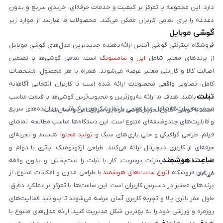
دارد. این مجموعه با تمرکز بر کیفیت و خدمات حرفه‌ای، خریدی سریع و بدون
دغدغه را برای تمامی کاربران ممکن می‌کند. محصولات ما عبارتند از موارد زیر
گوشی موبایل
است:
فروشگاه اینترنتی گوشی آنلاین ارائه‌دهنده جدیدترین مدل‌های گوشی موبایل
از برندهای معتبر شامل
اپل
و
سامسونگ
است. تمامی گوشی‌ها با تضمین
اصالت کالا و گارانتی معتبر عرضه می‌شوند. همراه با هر محصول، مشخصات
کامل، تصاویر واقعی محصولات ارائه شده است تا کاربران انتخابی آگاهانه
تبلت
داشته باشند. هدف ما ارائه به‌روزترین و محبوب‌ترین گوشی‌ها با قیمت مناسب
مجموعه تبلت‌ها شامل مدل‌هایی با نمایشگرهای باکیفیت، پردازنده‌های سریع
است. با گوشی آنلاین، خرید گوشی موبایل سریع، امن و آسان است.
و قابلیت‌های چندوظیفه‌ای متنوع است. این دستگاه‌ها مناسب مطالعه، تماشای
فیلم، طراحی گرافیکی و حتی بازی‌های سبک و
تولید محتوا
هستند و تجربه‌ای
حرفه‌ای از کاربری دیجیتال ارائه می‌کنند. طراحی ارگونومیک، باتری با دوام و
ساعت هوشمند
قابلیت اتصال به اینترنت پرسرعت، کار با تبلت را لذت‌بخش و بدون وقفه
در این فروشگاه
انواع ساعت‌های هوشمند
با طراحی مدرن و امکانات متنوع، از
می‌کند.
برندهای معتبر در دسترس کاربران است. این ساعت‌ها با تمرکز بر عملکرد دقیق،
طول عمر باتری بالا و تجربه کاربری آسان عرضه می‌شوند تا بتوانید فعالیت‌های
روزمره و ورزشی خود را به بهترین شکل مدیریت کنید. ارائه مدل‌های متنوع با