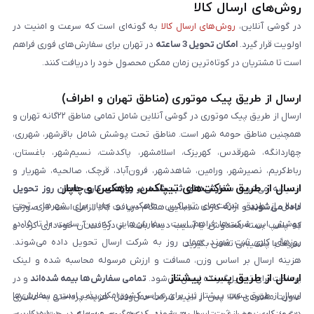
روش‌های ارسال کالا
در گوشی آنلاین،
روش‌های ارسال کالا
به گونه‌ای است که سرعت و امنیت در
اولویت قرار گیرد.
امکان تحویل 3 ساعته
در تهران برای سفارش‌های فوری فراهم
است تا مشتریان در کوتاه‌ترین زمان ممکن محصول خود را دریافت کنند.
ارسال از طریق پیک موتوری (مناطق تهران و اطراف)
ارسال از طریق پیک موتوری در گوشی آنلاین شامل تمامی مناطق ۲۲گانه تهران و
همچنین مناطق حومه شهر است. مناطق تحت پوشش شامل باقرشهر، شهرری،
چهاردانگه، شهرقدس، کهریزک، اسلامشهر، پاکدشت، نسیم‌شهر، باغستان،
رباط‌کریم، نصیرشهر، ورامین، شاهدشهر، فرون‌آباد، قرچک، صالحیه، شهریار و
ارسال از طریق شرکت‌های تیپاکس، ماهکس و چاپار
اندیشه می‌شود.
سفارش‌های ثبت‌شده در روزهای کاری همان روز تحویل
ارسال از طریق شرکت‌های تیپاکس، ماهکس و چاپار برای شهرهای تحت
داده می‌شوند
و ارائه کارت شناسایی هنگام دریافت کالا الزامی است. در صورتی
پوشش این شرکت‌ها فراهم است. سفارش‌هایی که بین ساعت ۱۰ تا ۱۵ در
که پلمپ بسته مخدوش یا آسیب دیده باشد، از دریافت آن خودداری کرده و
روزهای کاری ثبت شوند، همان روز به شرکت ارسال تحویل داده می‌شوند.
سریعاً با پشتیبانی تماس بگیرید.
هزینه ارسال بر اساس وزن، مسافت و ارزش مرسوله محاسبه شده و لینک
ارسال از طریق پست پیشتاز
پرداخت برای تحویل‌گیرنده ارسال می‌شود.
تمامی سفارش‌ها بیمه شده‌اند
و در
ارسال از طریق پست پیشتاز نیز برای سراسر کشور امکان‌پذیر است و سفارش‌ها
صورت مفقودی کالا، پس از تایید شرکت حمل‌ونقل، هزینه پرداختی به مشتری
در روز کاری بعد از ثبت، ارسال می‌شوند. کد رهگیری مرسوله در حساب کاربری