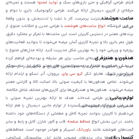
فیلم، طراحی گرافیکی و حتی بازی‌های سبک و
تولید محتوا
هستند و تجربه‌ای
حرفه‌ای از کاربری دیجیتال ارائه می‌کنند. طراحی ارگونومیک، باتری با دوام و
ساعت هوشمند
قابلیت اتصال به اینترنت پرسرعت، کار با تبلت را لذت‌بخش و بدون وقفه
در این فروشگاه
انواع ساعت‌های هوشمند
با طراحی مدرن و امکانات متنوع، از
می‌کند.
برندهای معتبر در دسترس کاربران است. این ساعت‌ها با تمرکز بر عملکرد دقیق،
طول عمر باتری بالا و تجربه کاربری آسان عرضه می‌شوند تا بتوانید فعالیت‌های
روزمره و ورزشی خود را به بهترین شکل مدیریت کنید. ارائه مدل‌های متنوع با
هدفون و هندزفری
قابلیت‌های متفاوت، گزینه‌ای مناسب برای هر سلیقه و بودجه‌ای فراهم کرده
در بخش هدفون و هندزفری، محصولات برندهای معتبر شامل اپل، سامسونگ،
است. این مجموعه تلاش دارد ساعت‌هایی کاربردی و باکیفیت را در اختیار
شیائومی، ناتینگ، هایلو، انکر،
کیو سی وای
، پرووان، آنر، تسکو و ارلدام ارائه
کاربران قرار دهد.
می‌شوند. تمامی هدفون‌ها با کیفیت صوتی بالا، اصالت کالا و گارانتی معتبر
عرضه می‌شوند. هدفون‌ها و هندزفری‌ها برای کاربری‌های مختلف شامل مکالمه،
لوازم جانبی
موسیقی و بازی طراحی شده‌اند. هدف ما ارائه بهترین تجربه صوتی با
ما در این فروشگاه مجموعه‌ای گسترده از لوازم جانبی دیجیتال را هم ارائه
محصولات متنوع و باکیفیت است.
می‌دهیم تا کاربران بتوانند تجربه کامل و مطمئنی از دستگاه‌های خود داشته
باشند. در این بخش انواع
محافظ صفحه
، قاب و کاور، شارژر، کابل و رابط و سایر
گجت‌های هوشمند مانند
پاوربانک
، اسپیکر و هولدر موجود است. محافظ‌های
کنسول بازی
صفحه و قاب‌ها برای برندهای محبوب مانند اپل، سامسونگ، شیائومی،