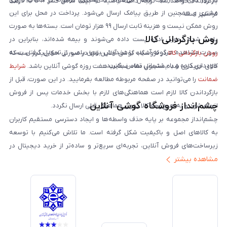
بازگردانده خواهد شد. توجه داشته باشید که بیمه شامل کسر ۱۰ تا ۱۵ درصد
مشتری و همچنین از طریق پیامک ارسال می‌شود. پرداخت در محل برای این
فرانشیز است.
روش ممکن نیست و هزینه ثابت ارسال ۹۹ هزار تومان است. بسته‌ها به صورت
روش بازگردانی کالا
پلمپ شده تحویل اداره پست داده می‌شوند و بیمه شده‌اند، بنابراین در
صورت مشاهده هرگونه آسیب یا مخدوش بودن پلمپ، از تحویل گرفتن بسته
روش بازگردانی کالا
در فروشگاه گوشی آنلاین تنها در صورتی امکان‌پذیر است که
خودداری کرده و با پشتیبانی تماس بگیرید.
کالای خریداری شده مشمول مفاد ضمانت هفت روزه گوشی آنلاین باشد.
شرایط
ضمانت
را می‌توانید در صفحه مربوطه مطالعه بفرمایید. در این صورت، قبل از
بازگرداندن کالا لازم است هماهنگی‌های لازم با بخش خدمات پس از فروش
چشم‌انداز فروشگاه گوشی آنلاین
انجام شود و به هیچ‌وجه کالا بدون هماهنگی قبلی ارسال نگردد.
چشم‌انداز مجموعه بر پایه حذف واسطه‌ها و ایجاد دسترسی مستقیم کاربران
به کالاهای اصل و باکیفیت شکل گرفته است. ما تلاش می‌کنیم با توسعه
زیرساخت‌های فروش آنلاین، تجربه‌ای سریع‌تر و ساده‌تر از خرید دیجیتال در
مشاهده بیشتر
ایران ارائه دهیم. تبدیل‌شدن به مرجعی قابل اعتماد برای خرید کالای دیجیتال،
یکی از اهداف اصلی این مجموعه است. تمرکز بر رضایت مشتری، نوآوری در
خدمات و به‌روزرسانی مداوم محصولات، مسیر ما را روشن‌تر می‌کند. ما باور
داریم آینده بازار دیجیتال متعلق به کسب‌وکارهایی است که صداقت و شفافیت
را در اولویت قرار می‌دهند. گوشی آنلاین با تکیه بر تجربه و تخصص، با قدرت به
سمت تحقق این چشم‌انداز حرکت می‌کند.