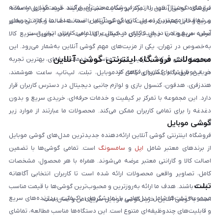
نیازهای دیجیتال خود را از یک فروشگاه معتبر تأمین کنند. قیمت‌گذاری منصفانه
فروشگاه گوشی آنلاین با تمرکز بر رضایت مشتری، فرآیند خرید موبایل را ساده،
و شفاف از مهم‌ترین اصول کاری گوشی آنلاین است. هدف ما ایجاد تجربه‌ای
سریع و قابل اعتماد کرده است. تمامی گوشی‌ها با ضمانت اصالت و گارانتی معتبر
آسان، سریع و امن در خرید کالای دیجیتال برای تمامی کاربران ایرانی است.
عرضه می‌شوند تا خیال کاربران از کیفیت کالا راحت باشد. تحویل سریع کالا
به‌خصوص در تهران، یکی از مزیت‌های مهم گوشی آنلاین به‌شمار می‌رود. این
محصولات فروشگاه اینترنتی گوشی آنلاین
مجموعه تلاش می‌کند با ترکیب قیمت مناسب و خدمات حرفه‌ای، بهترین تجربه
خرید موبایل را برای کاربران فراهم کند.
در این فروشگاه گستره‌ای کامل از موبایل، تبلت، لپ‌تاپ، ساعت هوشمند،
هندزفری، هدفون، کنسول بازی و لوازم جانبی دیجیتال در دسترس کاربران قرار
دارد. این مجموعه با تمرکز بر کیفیت و خدمات حرفه‌ای، خریدی سریع و بدون
دغدغه را برای تمامی کاربران ممکن می‌کند. محصولات ما عبارتند از موارد زیر
گوشی موبایل
است:
فروشگاه اینترنتی گوشی آنلاین ارائه‌دهنده جدیدترین مدل‌های گوشی موبایل
از برندهای معتبر شامل
اپل
و
سامسونگ
است. تمامی گوشی‌ها با تضمین
اصالت کالا و گارانتی معتبر عرضه می‌شوند. همراه با هر محصول، مشخصات
کامل، تصاویر واقعی محصولات ارائه شده است تا کاربران انتخابی آگاهانه
تبلت
داشته باشند. هدف ما ارائه به‌روزترین و محبوب‌ترین گوشی‌ها با قیمت مناسب
مجموعه تبلت‌ها شامل مدل‌هایی با نمایشگرهای باکیفیت، پردازنده‌های سریع
است. با گوشی آنلاین، خرید گوشی موبایل سریع، امن و آسان است.
و قابلیت‌های چندوظیفه‌ای متنوع است. این دستگاه‌ها مناسب مطالعه، تماشای