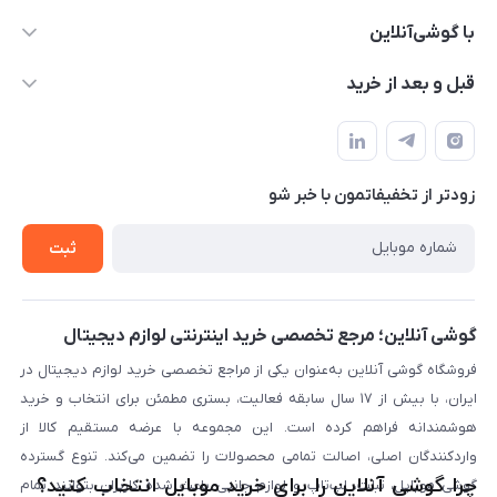
۰۲۱91001221
با گوشی‌آنلاین
info@gooshi.online
درباره ما
قبل و بعد از خرید
تهران، خیابان جمهوری، پاساژعلاءالدین، طبقه پنجم، واحد 564
تماس با ما
نحوه خرید از گوشی آنلاین
حساب کاربری
شرایط ضمانت هفت روزه
حریم خصوصی
زودتر از تخفیفاتمون با خبر شو
روش ارسال کالا در گوشی آنلاین
خرید سازمانی
روش بازگردانی کالا
ثبت
لیست محصولات
پرسش‌های متداول
بلاگ
گوشی آنلاین؛ مرجع تخصصی خرید اینترنتی لوازم دیجیتال
فروشگاه گوشی آنلاین به‌عنوان یکی از مراجع تخصصی خرید لوازم دیجیتال در
ایران، با بیش از ۱۷ سال سابقه فعالیت، بستری مطمئن برای انتخاب و خرید
هوشمندانه فراهم کرده است. این مجموعه با عرضه مستقیم کالا از
واردکنندگان اصلی، اصالت تمامی محصولات را تضمین می‌کند. تنوع گسترده
چرا گوشی آنلاین را برای خرید موبایل انتخاب کنید؟
گوشی موبایل، تبلت، لپ‌تاپ و لوازم جانبی باعث شده کاربران بتوانند تمام