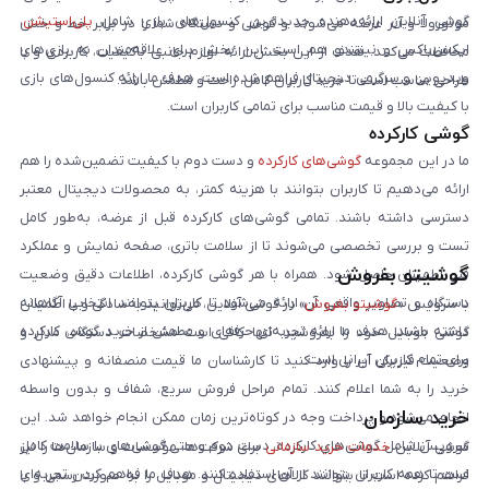
گوشی آنلاین ارائه‌دهنده جدیدترین کنسول‌های بازی شامل
پلی‌استیشن
،
موتورولا و آنر عرضه می‌شوند و گوشی و دستگاه شما را در برابر خط و خش
ایکس‌باکس و نینتندو هم است. این بخش برای علاقه‌مندان به بازی‌های
محافظت می‌کنند. هدف از این بخش ارائه لوازم جانبی باکیفیت، کاربردی و با
ویدیویی و سرگرمی دیجیتال فراهم شده است. هدف ما ارائه کنسول‌های بازی
طراحی مناسب است تا خرید کاربران کامل، راحت و مطمئن باشد.
با کیفیت بالا و قیمت مناسب برای تمامی کاربران است.
گوشی کارکرده
ما در این مجموعه
گوشی‌های کارکرده
و دست دوم با کیفیت تضمین‌شده را هم
ارائه می‌دهیم تا کاربران بتوانند با هزینه کمتر، به محصولات دیجیتال معتبر
دسترسی داشته باشند. تمامی گوشی‌های کارکرده قبل از عرضه، به‌طور کامل
تست و بررسی تخصصی می‌شوند تا از سلامت باتری، صفحه نمایش و عملکرد
گوشیتو بفروش
فنی اطمینان حاصل شود. همراه با هر گوشی کارکرده، اطلاعات دقیق وضعیت
دستگاه و تصاویر واقعی آن ارائه می‌شود تا کاربران بتوانند انتخابی آگاهانه
با سرویس «
گوشیتو بفروش
» در گوشی آنلاین، می‌توانید به‌سادگی و با اطمینان
داشته باشند. هدف ما ارائه تجربه‌ای حرفه‌ای و مطمئن از خرید گوشی کارکرده
گوشی موبایل خود را بفروشید. تنها کافی است مشخصات دستگاه، مدل و
برای تمام کاربران ایرانی است.
وضعیت فیزیکی آن را وارد کنید تا کارشناسان ما قیمت منصفانه و پیشنهادی
خرید را به شما اعلام کنند. تمام مراحل فروش سریع، شفاف و بدون واسطه
خرید سازمان
انجام می‌شود و پرداخت وجه در کوتاه‌ترین زمان ممکن انجام خواهد شد. این
سرویس شامل گوشی‌های کارکرده، دست دوم و حتی گوشی‌های با سلامت کامل
گوشی آنلاین
خدمات خرید سازمانی
برای شرکت‌ها، مؤسسات و سازمان‌ها را نیز
است تا همه کاربران بتوانند از آن استفاده کنند. هدف ما فراهم کردن تجربه‌ای
فراهم کرده است تا بتوانند کالاهای دیجیتال و موبایل را به صورت رسمی و با