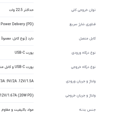
توان خروجی کلی
حداکثر 22.5 وات
فناوری شارژ سریع
Power Delivery (PD)
کابل متصل
دارد (نوع کابل: معمولاً USB-C برای دستگاه‌های مدرن، بسته به مدل دقیق)
نوع درگاه ورودی
پورت USB-C
نوع درگاه خروجی
پورت USB-C و کابل متصل (نوع کابل متصل باید بررسی شود، معمولاً USB-C)
ولتاژ و جریان ورودی
5V/3A ،9V/2A ،12V/1.5A (بر اساس پورت C
ولتاژ و جریان خروجی
،12V/1.67A (20W PD)
جنس بدنه
مواد باکیفیت و مقاوم