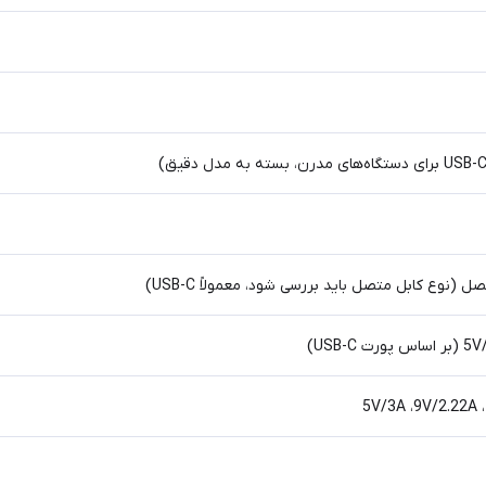
USB-)
5V/3A ،9V/2.22A 