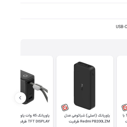
پاور بانک تسکو مدل TP 1013 با
پاوربانک (اصلی) شیائومی مدل
پاوربانک 45 وات پاورولوژی مدل
Redmi PB200LZM ظرفیت
TFT DISPLAY ظرفیت 15000