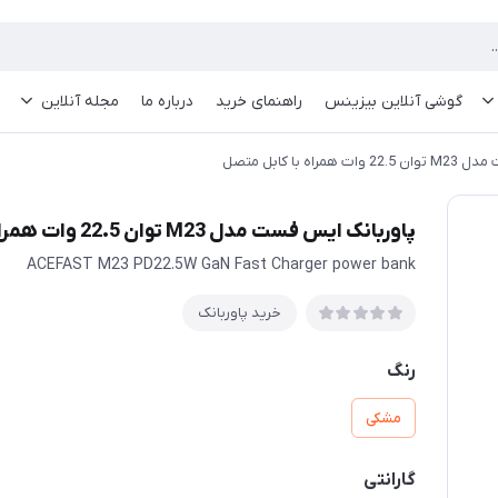
گوشی آنلاین بیزینس
راهنمای خرید
درباره ما
مجله آنلاین
ه با کابل متصل
پاوربانک ایس فست مدل M23 توان 22.5 وات همراه با کابل متصل
ACEFAST M23 PD22.5W GaN Fast Charger power bank
خرید پاوربانک
رنگ
مشکی
گارانتی