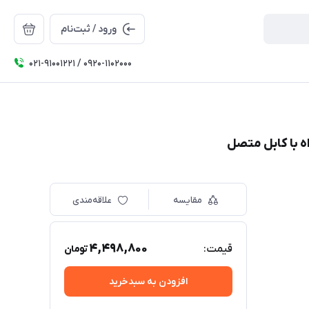
ورود / ثبت‌نام
۰۲۱-91001221 / 0920-1102000
مقایسه
علاقه‌مندی
4,498,800
قیمت:
تومان
افزودن به سبدخرید