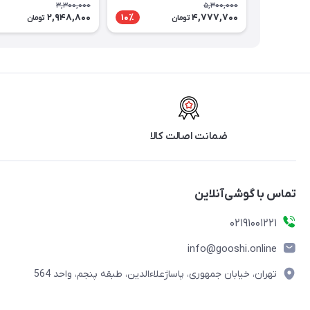
3,300,000
5,300,000
2,948,800
4,777,700
10٪
تومان
تومان
ضمانت اصالت کالا
تماس با گوشی‌آنلاین
۰۲۱91001221
info@gooshi.online
تهران، خیابان جمهوری، پاساژعلاءالدین، طبقه پنجم، واحد 564