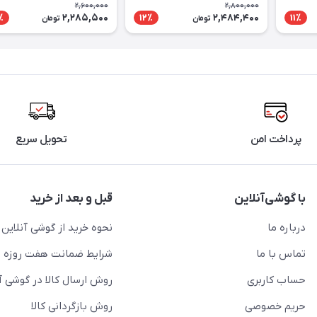
2,600,000
2,800,000
2,285,500
2,484,400
٪
12٪
11٪
تومان
تومان
پرداخت امن
تحویل سریع
با گوشی‌آنلاین
قبل و بعد از خرید
درباره ما
نحوه خرید از گوشی آنلاین
تماس با ما
شرایط ضمانت هفت روزه
حساب کاربری
روش ارسال کالا در گوشی آ
حریم خصوصی
روش بازگردانی کالا