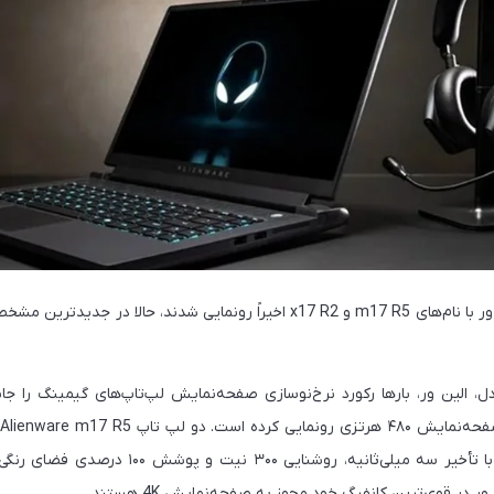
لپ‌تاپ‌های گیمینگ الین ور با نام‌های m17 R5 و x17 R2 اخیراً رونمایی شدند، ح
 الین ور، بارها رکورد نرخ‌نوسازی صفحه‌نمایش لپ‌تاپ‌های گیمینگ را جابه‌
 در قوی‌ترین کانفیگ خود مجهز به صفحه‌نمایش 4K هستند.