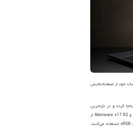
الا در جدیدترین مشخصات خود از صفحه‌نمایش
جا کرده و در تازه‌ترین
رکوردشکنی‌های خود از صفحه‌نمایش ۴۸۰ هرتزی رونمایی کرده است. دو لپ تاپ Alienware m17 R5 و Alienware x17 R2 از
صفحه‌نمایش ۴۸۰ هرتز با تأخیر سه میلی‌ثانیه، روشنایی ۳۰۰ نیت و پوشش ۱۰۰ درصدی فضای رنگی sRGB استفاده می‌کنند.