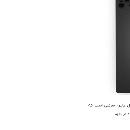
AMD  و Nvidia G-Sync پشتیبانی می‌کند. دل اولین شرکتی است که