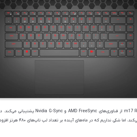
پنل ۴۸۰ هرتز لپ‌تاپ m17 R5 از فناوری‌های FreeSync