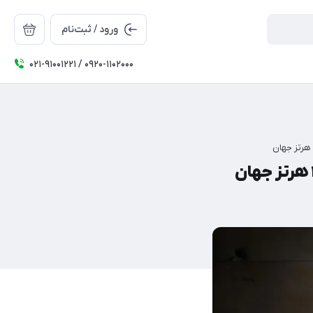
ورود / ثبت‌نام
۰۲۱-91001221 / 0920-1102000