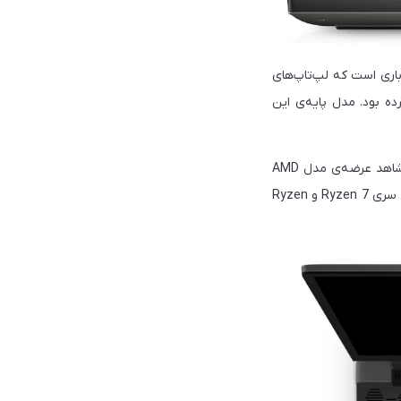
ین اولین باری است که لپ‌تاپ‌های
ی‌شوند. الین ور پیش‌تر m17 R5 و x17 R2 را معرفی کرده بود. مدل پایه‌ی این
معرفی کانفیگ ۴۸۰ هرتز لپ‌تاپ‌های الین ور در حالی اتفاق می‌افتد که پس از مدت‌ها انتظار سرانجام شاهد عرضه‌ی مدل AMD
Advantage لپ‌تاپ m17 R5 هستیم. الین ور اعلام کرده این مدل از m17 R5 از قوی‌ترین پردازنده‌های سری Ryzen 7 و Ryzen