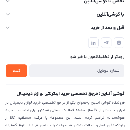
تماس با گوشی‌آنلاین
۰۲۱91001221
با گوشی‌آنلاین
info@gooshi.online
درباره ما
قبل و بعد از خرید
تهران، خیابان جمهوری، پاساژعلاءالدین، طبقه پنجم، واحد 564
تماس با ما
نحوه خرید از گوشی آنلاین
حساب کاربری
شرایط ضمانت هفت روزه
حریم خصوصی
زودتر از تخفیفاتمون با خبر شو
روش ارسال کالا در گوشی آنلاین
خرید سازمانی
روش بازگردانی کالا
ثبت
لیست محصولات
پرسش‌های متداول
بلاگ
گوشی آنلاین؛ مرجع تخصصی خرید اینترنتی لوازم دیجیتال
فروشگاه گوشی آنلاین به‌عنوان یکی از مراجع تخصصی خرید لوازم دیجیتال در
ایران، با بیش از ۱۷ سال سابقه فعالیت، بستری مطمئن برای انتخاب و خرید
هوشمندانه فراهم کرده است. این مجموعه با عرضه مستقیم کالا از
واردکنندگان اصلی، اصالت تمامی محصولات را تضمین می‌کند. تنوع گسترده