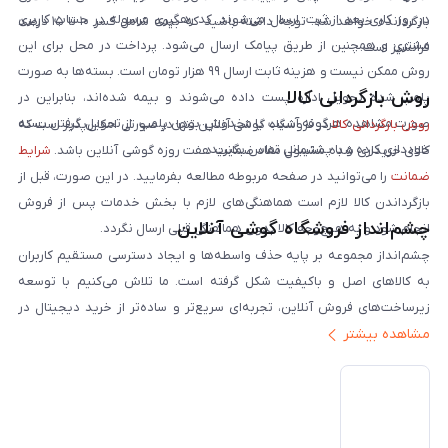
در روز کاری بعد از ثبت، ارسال می‌شوند. کد رهگیری مرسوله در حساب کاربری
بازگردانده خواهد شد. توجه داشته باشید که بیمه شامل کسر ۱۰ تا ۱۵ درصد
مشتری و همچنین از طریق پیامک ارسال می‌شود. پرداخت در محل برای این
فرانشیز است.
روش ممکن نیست و هزینه ثابت ارسال ۹۹ هزار تومان است. بسته‌ها به صورت
روش بازگردانی کالا
پلمپ شده تحویل اداره پست داده می‌شوند و بیمه شده‌اند، بنابراین در
صورت مشاهده هرگونه آسیب یا مخدوش بودن پلمپ، از تحویل گرفتن بسته
روش بازگردانی کالا
در فروشگاه گوشی آنلاین تنها در صورتی امکان‌پذیر است که
خودداری کرده و با پشتیبانی تماس بگیرید.
کالای خریداری شده مشمول مفاد ضمانت هفت روزه گوشی آنلاین باشد.
شرایط
ضمانت
را می‌توانید در صفحه مربوطه مطالعه بفرمایید. در این صورت، قبل از
بازگرداندن کالا لازم است هماهنگی‌های لازم با بخش خدمات پس از فروش
چشم‌انداز فروشگاه گوشی آنلاین
انجام شود و به هیچ‌وجه کالا بدون هماهنگی قبلی ارسال نگردد.
چشم‌انداز مجموعه بر پایه حذف واسطه‌ها و ایجاد دسترسی مستقیم کاربران
به کالاهای اصل و باکیفیت شکل گرفته است. ما تلاش می‌کنیم با توسعه
زیرساخت‌های فروش آنلاین، تجربه‌ای سریع‌تر و ساده‌تر از خرید دیجیتال در
مشاهده بیشتر
ایران ارائه دهیم. تبدیل‌شدن به مرجعی قابل اعتماد برای خرید کالای دیجیتال،
یکی از اهداف اصلی این مجموعه است. تمرکز بر رضایت مشتری، نوآوری در
خدمات و به‌روزرسانی مداوم محصولات، مسیر ما را روشن‌تر می‌کند. ما باور
داریم آینده بازار دیجیتال متعلق به کسب‌وکارهایی است که صداقت و شفافیت
را در اولویت قرار می‌دهند. گوشی آنلاین با تکیه بر تجربه و تخصص، با قدرت به