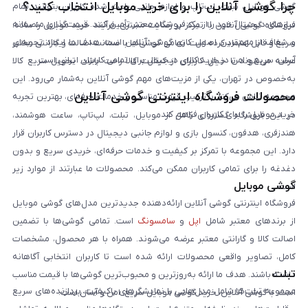
چرا گوشی آنلاین را برای خرید موبایل انتخاب کنید؟
گوشی موبایل، تبلت، لپ‌تاپ و لوازم جانبی باعث شده کاربران بتوانند تمام
نیازهای دیجیتال خود را از یک فروشگاه معتبر تأمین کنند. قیمت‌گذاری منصفانه
فروشگاه گوشی آنلاین با تمرکز بر رضایت مشتری، فرآیند خرید موبایل را ساده،
و شفاف از مهم‌ترین اصول کاری گوشی آنلاین است. هدف ما ایجاد تجربه‌ای
سریع و قابل اعتماد کرده است. تمامی گوشی‌ها با ضمانت اصالت و گارانتی معتبر
آسان، سریع و امن در خرید کالای دیجیتال برای تمامی کاربران ایرانی است.
عرضه می‌شوند تا خیال کاربران از کیفیت کالا راحت باشد. تحویل سریع کالا
به‌خصوص در تهران، یکی از مزیت‌های مهم گوشی آنلاین به‌شمار می‌رود. این
محصولات فروشگاه اینترنتی گوشی آنلاین
مجموعه تلاش می‌کند با ترکیب قیمت مناسب و خدمات حرفه‌ای، بهترین تجربه
خرید موبایل را برای کاربران فراهم کند.
در این فروشگاه گستره‌ای کامل از موبایل، تبلت، لپ‌تاپ، ساعت هوشمند،
هندزفری، هدفون، کنسول بازی و لوازم جانبی دیجیتال در دسترس کاربران قرار
دارد. این مجموعه با تمرکز بر کیفیت و خدمات حرفه‌ای، خریدی سریع و بدون
دغدغه را برای تمامی کاربران ممکن می‌کند. محصولات ما عبارتند از موارد زیر
گوشی موبایل
است:
فروشگاه اینترنتی گوشی آنلاین ارائه‌دهنده جدیدترین مدل‌های گوشی موبایل
از برندهای معتبر شامل
اپل
و
سامسونگ
است. تمامی گوشی‌ها با تضمین
اصالت کالا و گارانتی معتبر عرضه می‌شوند. همراه با هر محصول، مشخصات
کامل، تصاویر واقعی محصولات ارائه شده است تا کاربران انتخابی آگاهانه
تبلت
داشته باشند. هدف ما ارائه به‌روزترین و محبوب‌ترین گوشی‌ها با قیمت مناسب
مجموعه تبلت‌ها شامل مدل‌هایی با نمایشگرهای باکیفیت، پردازنده‌های سریع
است. با گوشی آنلاین، خرید گوشی موبایل سریع، امن و آسان است.