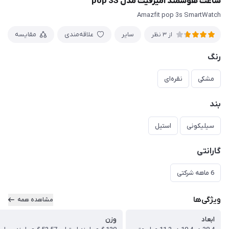
ساعت هوشمند امیزفیت مدل pop 3S
Amazfit pop 3s SmartWatch
سایر
علاقه‌مندی
مقایسه
از 3 نظر
رنگ
مشکی
نقره‌ای
بند
سیلیکونی
استیل
گارانتی
6 ماهه شرکتی
ویژگی‌ها
مشاهده همه
ابعاد
وزن