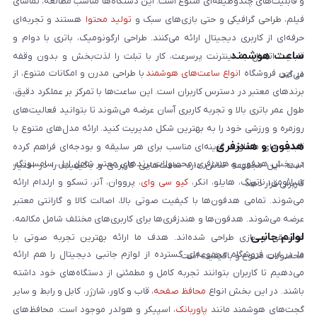
و قابلیت‌های چندوظیفه‌ای متنوع است. این دستگاه‌ها مناسب مطالعه، تماشای
فیلم، طراحی گرافیکی و حتی بازی‌های سبک و
تولید محتوا
هستند و تجربه‌ای
حرفه‌ای از کاربری دیجیتال ارائه می‌کنند. طراحی ارگونومیک، باتری با دوام و
ساعت هوشمند
قابلیت اتصال به اینترنت پرسرعت، کار با تبلت را لذت‌بخش و بدون وقفه
در این فروشگاه
انواع ساعت‌های هوشمند
با طراحی مدرن و امکانات متنوع، از
می‌کند.
برندهای معتبر در دسترس کاربران است. این ساعت‌ها با تمرکز بر عملکرد دقیق،
طول عمر باتری بالا و تجربه کاربری آسان عرضه می‌شوند تا بتوانید فعالیت‌های
روزمره و ورزشی خود را به بهترین شکل مدیریت کنید. ارائه مدل‌های متنوع با
هدفون و هندزفری
قابلیت‌های متفاوت، گزینه‌ای مناسب برای هر سلیقه و بودجه‌ای فراهم کرده
در بخش هدفون و هندزفری، محصولات برندهای معتبر شامل اپل، سامسونگ،
است. این مجموعه تلاش دارد ساعت‌هایی کاربردی و باکیفیت را در اختیار
شیائومی، ناتینگ، هایلو، انکر،
کیو سی وای
، پرووان، آنر، تسکو و ارلدام ارائه
کاربران قرار دهد.
می‌شوند. تمامی هدفون‌ها با کیفیت صوتی بالا، اصالت کالا و گارانتی معتبر
عرضه می‌شوند. هدفون‌ها و هندزفری‌ها برای کاربری‌های مختلف شامل مکالمه،
لوازم جانبی
موسیقی و بازی طراحی شده‌اند. هدف ما ارائه بهترین تجربه صوتی با
ما در این فروشگاه مجموعه‌ای گسترده از لوازم جانبی دیجیتال را هم ارائه
محصولات متنوع و باکیفیت است.
می‌دهیم تا کاربران بتوانند تجربه کامل و مطمئنی از دستگاه‌های خود داشته
باشند. در این بخش انواع
محافظ صفحه
، قاب و کاور، شارژر، کابل و رابط و سایر
گجت‌های هوشمند مانند
پاوربانک
، اسپیکر و هولدر موجود است. محافظ‌های