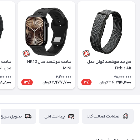
مچ بند هوشمند گوگل مدل
ساعت هوشمند مدل HK10
ساعت ه
Fitbit Air
MINI
مدل Ultimate 41
500,000
3,400,000
35,000,000
8,800
2,977,700
34,294,400
13٪
3٪
تومان
تومان
ضمانت اصالت کالا
پرداخت امن
تحویل سریع