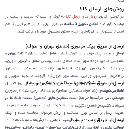
است.
روش‌های ارسال کالا
در گوشی آنلاین،
روش‌های ارسال کالا
به گونه‌ای است که سرعت و امنیت در
اولویت قرار گیرد.
امکان تحویل 3 ساعته
در تهران برای سفارش‌های فوری فراهم
است تا مشتریان در کوتاه‌ترین زمان ممکن محصول خود را دریافت کنند.
ارسال از طریق پیک موتوری (مناطق تهران و اطراف)
ارسال از طریق پیک موتوری در گوشی آنلاین شامل تمامی مناطق ۲۲گانه تهران و
همچنین مناطق حومه شهر است. مناطق تحت پوشش شامل باقرشهر، شهرری،
چهاردانگه، شهرقدس، کهریزک، اسلامشهر، پاکدشت، نسیم‌شهر، باغستان،
رباط‌کریم، نصیرشهر، ورامین، شاهدشهر، فرون‌آباد، قرچک، صالحیه، شهریار و
ارسال از طریق شرکت‌های تیپاکس، ماهکس و چاپار
اندیشه می‌شود.
سفارش‌های ثبت‌شده در روزهای کاری همان روز تحویل
ارسال از طریق شرکت‌های تیپاکس، ماهکس و چاپار برای شهرهای تحت
داده می‌شوند
و ارائه کارت شناسایی هنگام دریافت کالا الزامی است. در صورتی
پوشش این شرکت‌ها فراهم است. سفارش‌هایی که بین ساعت ۱۰ تا ۱۵ در
که پلمپ بسته مخدوش یا آسیب دیده باشد، از دریافت آن خودداری کرده و
روزهای کاری ثبت شوند، همان روز به شرکت ارسال تحویل داده می‌شوند.
سریعاً با پشتیبانی تماس بگیرید.
هزینه ارسال بر اساس وزن، مسافت و ارزش مرسوله محاسبه شده و لینک
ارسال از طریق پست پیشتاز
پرداخت برای تحویل‌گیرنده ارسال می‌شود.
تمامی سفارش‌ها بیمه شده‌اند
و در
ارسال از طریق پست پیشتاز نیز برای سراسر کشور امکان‌پذیر است و سفارش‌ها
صورت مفقودی کالا، پس از تایید شرکت حمل‌ونقل، هزینه پرداختی به مشتری