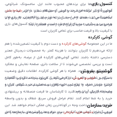
کنسول بازی
صفحه و قاب‌ها برای برندهای محبوب مانند اپل، سامسونگ، شیائومی،
گوشی آنلاین ارائه‌دهنده جدیدترین کنسول‌های بازی شامل
پلی‌استیشن
،
موتورولا و آنر عرضه می‌شوند و گوشی و دستگاه شما را در برابر خط و خش
ایکس‌باکس و نینتندو هم است. این بخش برای علاقه‌مندان به بازی‌های
محافظت می‌کنند. هدف از این بخش ارائه لوازم جانبی باکیفیت، کاربردی و با
ویدیویی و سرگرمی دیجیتال فراهم شده است. هدف ما ارائه کنسول‌های بازی
طراحی مناسب است تا خرید کاربران کامل، راحت و مطمئن باشد.
با کیفیت بالا و قیمت مناسب برای تمامی کاربران است.
گوشی کارکرده
ما در این مجموعه
گوشی‌های کارکرده
و دست دوم با کیفیت تضمین‌شده را هم
ارائه می‌دهیم تا کاربران بتوانند با هزینه کمتر، به محصولات دیجیتال معتبر
دسترسی داشته باشند. تمامی گوشی‌های کارکرده قبل از عرضه، به‌طور کامل
تست و بررسی تخصصی می‌شوند تا از سلامت باتری، صفحه نمایش و عملکرد
گوشیتو بفروش
فنی اطمینان حاصل شود. همراه با هر گوشی کارکرده، اطلاعات دقیق وضعیت
دستگاه و تصاویر واقعی آن ارائه می‌شود تا کاربران بتوانند انتخابی آگاهانه
با سرویس «
گوشیتو بفروش
» در گوشی آنلاین، می‌توانید به‌سادگی و با اطمینان
داشته باشند. هدف ما ارائه تجربه‌ای حرفه‌ای و مطمئن از خرید گوشی کارکرده
گوشی موبایل خود را بفروشید. تنها کافی است مشخصات دستگاه، مدل و
برای تمام کاربران ایرانی است.
وضعیت فیزیکی آن را وارد کنید تا کارشناسان ما قیمت منصفانه و پیشنهادی
خرید را به شما اعلام کنند. تمام مراحل فروش سریع، شفاف و بدون واسطه
خرید سازمان
انجام می‌شود و پرداخت وجه در کوتاه‌ترین زمان ممکن انجام خواهد شد. این
سرویس شامل گوشی‌های کارکرده، دست دوم و حتی گوشی‌های با سلامت کامل
گوشی آنلاین
خدمات خرید سازمانی
برای شرکت‌ها، مؤسسات و سازمان‌ها را نیز