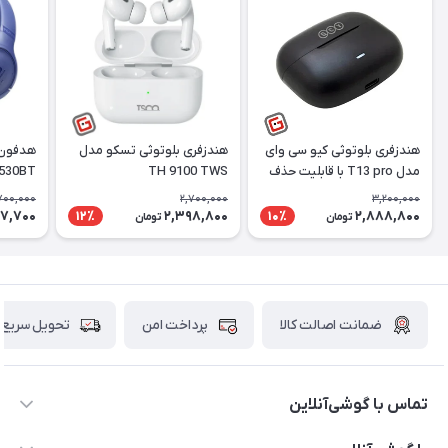
هندزفری بلوتوثی کیو سی وای
هندزفری بلوتوثی تسکو مدل
هدفون 
مدل T13 pro با قابلیت حذف
TH 9100 TWS
 530BT
نویز
700,000
2,700,000
3,200,000
87,700
2,398,800
2,888,800
12٪
10٪
تومان
تومان
ضمانت اصالت کالا
پرداخت امن
تحویل سریع
تماس با گوشی‌آنلاین
۰۲۱91001221