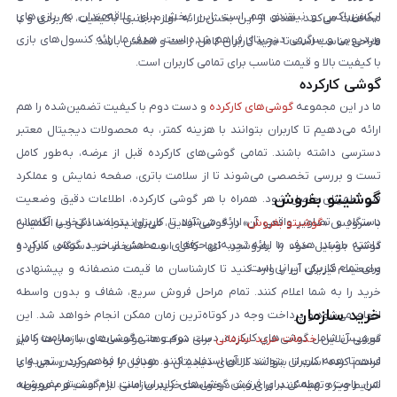
ایکس‌باکس و نینتندو هم است. این بخش برای علاقه‌مندان به بازی‌های
محافظت می‌کنند. هدف از این بخش ارائه لوازم جانبی باکیفیت، کاربردی و با
ویدیویی و سرگرمی دیجیتال فراهم شده است. هدف ما ارائه کنسول‌های بازی
طراحی مناسب است تا خرید کاربران کامل، راحت و مطمئن باشد.
با کیفیت بالا و قیمت مناسب برای تمامی کاربران است.
گوشی کارکرده
ما در این مجموعه
گوشی‌های کارکرده
و دست دوم با کیفیت تضمین‌شده را هم
ارائه می‌دهیم تا کاربران بتوانند با هزینه کمتر، به محصولات دیجیتال معتبر
دسترسی داشته باشند. تمامی گوشی‌های کارکرده قبل از عرضه، به‌طور کامل
تست و بررسی تخصصی می‌شوند تا از سلامت باتری، صفحه نمایش و عملکرد
گوشیتو بفروش
فنی اطمینان حاصل شود. همراه با هر گوشی کارکرده، اطلاعات دقیق وضعیت
دستگاه و تصاویر واقعی آن ارائه می‌شود تا کاربران بتوانند انتخابی آگاهانه
با سرویس «
گوشیتو بفروش
» در گوشی آنلاین، می‌توانید به‌سادگی و با اطمینان
داشته باشند. هدف ما ارائه تجربه‌ای حرفه‌ای و مطمئن از خرید گوشی کارکرده
گوشی موبایل خود را بفروشید. تنها کافی است مشخصات دستگاه، مدل و
برای تمام کاربران ایرانی است.
وضعیت فیزیکی آن را وارد کنید تا کارشناسان ما قیمت منصفانه و پیشنهادی
خرید را به شما اعلام کنند. تمام مراحل فروش سریع، شفاف و بدون واسطه
خرید سازمان
انجام می‌شود و پرداخت وجه در کوتاه‌ترین زمان ممکن انجام خواهد شد. این
سرویس شامل گوشی‌های کارکرده، دست دوم و حتی گوشی‌های با سلامت کامل
گوشی آنلاین
خدمات خرید سازمانی
برای شرکت‌ها، مؤسسات و سازمان‌ها را نیز
است تا همه کاربران بتوانند از آن استفاده کنند. هدف ما فراهم کردن تجربه‌ای
فراهم کرده است تا بتوانند کالاهای دیجیتال و موبایل را به صورت رسمی و با
امن، راحت و مطمئن برای فروش گوشی‌های کاربران است. با «گوشیتو بفروش»،
شرایط ویژه تهیه کنند. برای ثبت درخواست خرید سازمانی لازم است فرم مربوطه