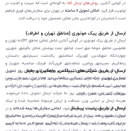
در گوشی آنلاین،
روش‌های ارسال کالا
به گونه‌ای است که سرعت و امنیت در
اولویت قرار گیرد.
امکان تحویل 3 ساعته
در تهران برای سفارش‌های فوری فراهم
است تا مشتریان در کوتاه‌ترین زمان ممکن محصول خود را دریافت کنند.
ارسال از طریق پیک موتوری (مناطق تهران و اطراف)
ارسال از طریق پیک موتوری در گوشی آنلاین شامل تمامی مناطق ۲۲گانه تهران و
همچنین مناطق حومه شهر است. مناطق تحت پوشش شامل باقرشهر، شهرری،
چهاردانگه، شهرقدس، کهریزک، اسلامشهر، پاکدشت، نسیم‌شهر، باغستان،
رباط‌کریم، نصیرشهر، ورامین، شاهدشهر، فرون‌آباد، قرچک، صالحیه، شهریار و
ارسال از طریق شرکت‌های تیپاکس، ماهکس و چاپار
اندیشه می‌شود.
سفارش‌های ثبت‌شده در روزهای کاری همان روز تحویل
ارسال از طریق شرکت‌های تیپاکس، ماهکس و چاپار برای شهرهای تحت
داده می‌شوند
و ارائه کارت شناسایی هنگام دریافت کالا الزامی است. در صورتی
پوشش این شرکت‌ها فراهم است. سفارش‌هایی که بین ساعت ۱۰ تا ۱۵ در
که پلمپ بسته مخدوش یا آسیب دیده باشد، از دریافت آن خودداری کرده و
روزهای کاری ثبت شوند، همان روز به شرکت ارسال تحویل داده می‌شوند.
سریعاً با پشتیبانی تماس بگیرید.
هزینه ارسال بر اساس وزن، مسافت و ارزش مرسوله محاسبه شده و لینک
ارسال از طریق پست پیشتاز
پرداخت برای تحویل‌گیرنده ارسال می‌شود.
تمامی سفارش‌ها بیمه شده‌اند
و در
ارسال از طریق پست پیشتاز نیز برای سراسر کشور امکان‌پذیر است و سفارش‌ها
صورت مفقودی کالا، پس از تایید شرکت حمل‌ونقل، هزینه پرداختی به مشتری
در روز کاری بعد از ثبت، ارسال می‌شوند. کد رهگیری مرسوله در حساب کاربری
بازگردانده خواهد شد. توجه داشته باشید که بیمه شامل کسر ۱۰ تا ۱۵ درصد
مشتری و همچنین از طریق پیامک ارسال می‌شود. پرداخت در محل برای این