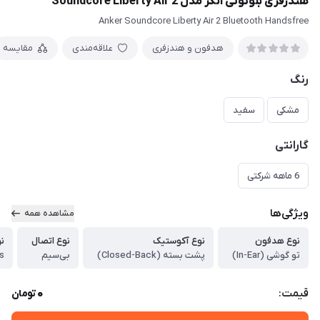
هندزفری بلوتوثی انکر مدل Soundcore Liberty Air 2
Anker Soundcore Liberty Air 2 Bluetooth Handsfree
هدفون و هندزفری
علاقه‌مندی
مقایسه
رنگ
مشکی
سفید
گارانتی
6 ماهه شرکتی
ویژگی‌ها
مشاهده همه
نوع هدفون
نوع آکوستیک
نوع اتصال
ن
تو گوشی (In-Ear)
پشت بسته (Closed-Back)
بی‌سیم
0
قیمت:
تومان