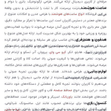
حرفه‌ای از کاربری دیجیتال ارائه می‌کنند. طراحی ارگونومیک، باتری با دوام و
ساعت هوشمند
قابلیت اتصال به اینترنت پرسرعت، کار با تبلت را لذت‌بخش و بدون وقفه
در این فروشگاه
انواع ساعت‌های هوشمند
با طراحی مدرن و امکانات متنوع، از
می‌کند.
برندهای معتبر در دسترس کاربران است. این ساعت‌ها با تمرکز بر عملکرد دقیق،
طول عمر باتری بالا و تجربه کاربری آسان عرضه می‌شوند تا بتوانید فعالیت‌های
روزمره و ورزشی خود را به بهترین شکل مدیریت کنید. ارائه مدل‌های متنوع با
هدفون و هندزفری
قابلیت‌های متفاوت، گزینه‌ای مناسب برای هر سلیقه و بودجه‌ای فراهم کرده
در بخش هدفون و هندزفری، محصولات برندهای معتبر شامل اپل، سامسونگ،
است. این مجموعه تلاش دارد ساعت‌هایی کاربردی و باکیفیت را در اختیار
شیائومی، ناتینگ، هایلو، انکر،
کیو سی وای
، پرووان، آنر، تسکو و ارلدام ارائه
کاربران قرار دهد.
می‌شوند. تمامی هدفون‌ها با کیفیت صوتی بالا، اصالت کالا و گارانتی معتبر
عرضه می‌شوند. هدفون‌ها و هندزفری‌ها برای کاربری‌های مختلف شامل مکالمه،
لوازم جانبی
موسیقی و بازی طراحی شده‌اند. هدف ما ارائه بهترین تجربه صوتی با
ما در این فروشگاه مجموعه‌ای گسترده از لوازم جانبی دیجیتال را هم ارائه
محصولات متنوع و باکیفیت است.
می‌دهیم تا کاربران بتوانند تجربه کامل و مطمئنی از دستگاه‌های خود داشته
باشند. در این بخش انواع
محافظ صفحه
، قاب و کاور، شارژر، کابل و رابط و سایر
گجت‌های هوشمند مانند
پاوربانک
، اسپیکر و هولدر موجود است. محافظ‌های
کنسول بازی
صفحه و قاب‌ها برای برندهای محبوب مانند اپل، سامسونگ، شیائومی،
گوشی آنلاین ارائه‌دهنده جدیدترین کنسول‌های بازی شامل
پلی‌استیشن
،
موتورولا و آنر عرضه می‌شوند و گوشی و دستگاه شما را در برابر خط و خش