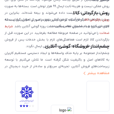
فرانشیز است.
روش ممکن نیست و هزینه ثابت ارسال ۹۹ هزار تومان است. بسته‌ها به صورت
روش بازگردانی کالا
پلمپ شده تحویل اداره پست داده می‌شوند و بیمه شده‌اند، بنابراین در
صورت مشاهده هرگونه آسیب یا مخدوش بودن پلمپ، از تحویل گرفتن بسته
روش بازگردانی کالا
در فروشگاه گوشی آنلاین تنها در صورتی امکان‌پذیر است که
خودداری کرده و با پشتیبانی تماس بگیرید.
کالای خریداری شده مشمول مفاد ضمانت هفت روزه گوشی آنلاین باشد.
شرایط
ضمانت
را می‌توانید در صفحه مربوطه مطالعه بفرمایید. در این صورت، قبل از
بازگرداندن کالا لازم است هماهنگی‌های لازم با بخش خدمات پس از فروش
چشم‌انداز فروشگاه گوشی آنلاین
انجام شود و به هیچ‌وجه کالا بدون هماهنگی قبلی ارسال نگردد.
چشم‌انداز مجموعه بر پایه حذف واسطه‌ها و ایجاد دسترسی مستقیم کاربران
به کالاهای اصل و باکیفیت شکل گرفته است. ما تلاش می‌کنیم با توسعه
زیرساخت‌های فروش آنلاین، تجربه‌ای سریع‌تر و ساده‌تر از خرید دیجیتال در
مشاهده بیشتر
ایران ارائه دهیم. تبدیل‌شدن به مرجعی قابل اعتماد برای خرید کالای دیجیتال،
یکی از اهداف اصلی این مجموعه است. تمرکز بر رضایت مشتری، نوآوری در
خدمات و به‌روزرسانی مداوم محصولات، مسیر ما را روشن‌تر می‌کند. ما باور
داریم آینده بازار دیجیتال متعلق به کسب‌وکارهایی است که صداقت و شفافیت
را در اولویت قرار می‌دهند. گوشی آنلاین با تکیه بر تجربه و تخصص، با قدرت به
سمت تحقق این چشم‌انداز حرکت می‌کند.