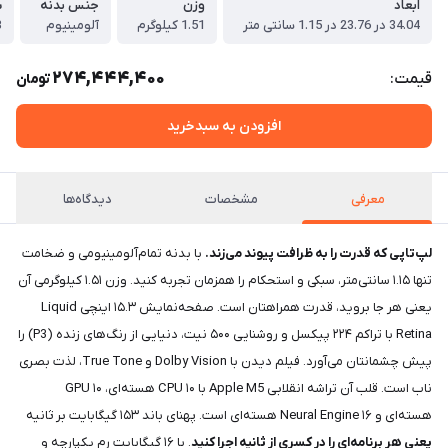
ابعاد
وزن
جنس بدنه
س
34.04 در 23.76 در 1.15 سانتی متر
1.51 کیلوگرم
آلومینیوم
3
274,444,400
قیمت:
تومان
افزودن به سبدخرید
معرفی
مشخصات
دیدگاه‌ها
لپ‌تاپی که قدرت را به ظرافت پیوند می‌زند.
با بدنه‌ تمام‌آلومینیومی و ضخامت
تنها ۱.۱۵ سانتی‌متر، سبکی و استحکام را همزمان تجربه کنید. وزن ۱.۵۱ کیلوگرمی آن
یعنی هر جا بروید، قدرت همراهتان است. صفحه‌نمایش ۱۵.۳ اینچی Liquid
Retina با تراکم ۲۲۴ پیکسل و روشنایی ۵۰۰ نیت، دنیایی از رنگ‌های زنده (P3) را
پیش چشمانتان می‌آورد. فیلم دیدن با Dolby Vision و True Tone، لذت بصری
ناب است. قلب آن تراشه‌ انقلابی Apple M5 با CPU ۱۰ هسته‌ای، GPU ۱۰
هسته‌ای و Neural Engine ۱۶ هسته‌ای است. پهنای باند ۱۵۳ گیگابایت بر ثانیه
یعنی هر برنامه‌ای را در کسری از ثانیه اجرا کنید
. با ۱۶ گیگابایت رم یکپارچه و