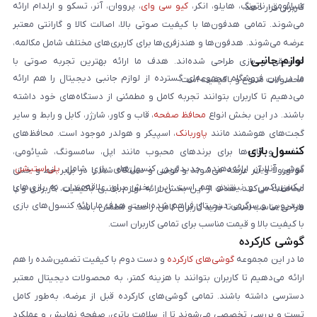
شیائومی، ناتینگ، هایلو، انکر،
کیو سی وای
، پرووان، آنر، تسکو و ارلدام ارائه
کاربران قرار دهد.
می‌شوند. تمامی هدفون‌ها با کیفیت صوتی بالا، اصالت کالا و گارانتی معتبر
عرضه می‌شوند. هدفون‌ها و هندزفری‌ها برای کاربری‌های مختلف شامل مکالمه،
لوازم جانبی
موسیقی و بازی طراحی شده‌اند. هدف ما ارائه بهترین تجربه صوتی با
ما در این فروشگاه مجموعه‌ای گسترده از لوازم جانبی دیجیتال را هم ارائه
محصولات متنوع و باکیفیت است.
می‌دهیم تا کاربران بتوانند تجربه کامل و مطمئنی از دستگاه‌های خود داشته
باشند. در این بخش انواع
محافظ صفحه
، قاب و کاور، شارژر، کابل و رابط و سایر
گجت‌های هوشمند مانند
پاوربانک
، اسپیکر و هولدر موجود است. محافظ‌های
کنسول بازی
صفحه و قاب‌ها برای برندهای محبوب مانند اپل، سامسونگ، شیائومی،
گوشی آنلاین ارائه‌دهنده جدیدترین کنسول‌های بازی شامل
پلی‌استیشن
،
موتورولا و آنر عرضه می‌شوند و گوشی و دستگاه شما را در برابر خط و خش
ایکس‌باکس و نینتندو هم است. این بخش برای علاقه‌مندان به بازی‌های
محافظت می‌کنند. هدف از این بخش ارائه لوازم جانبی باکیفیت، کاربردی و با
ویدیویی و سرگرمی دیجیتال فراهم شده است. هدف ما ارائه کنسول‌های بازی
طراحی مناسب است تا خرید کاربران کامل، راحت و مطمئن باشد.
با کیفیت بالا و قیمت مناسب برای تمامی کاربران است.
گوشی کارکرده
ما در این مجموعه
گوشی‌های کارکرده
و دست دوم با کیفیت تضمین‌شده را هم
ارائه می‌دهیم تا کاربران بتوانند با هزینه کمتر، به محصولات دیجیتال معتبر
دسترسی داشته باشند. تمامی گوشی‌های کارکرده قبل از عرضه، به‌طور کامل
تست و بررسی تخصصی می‌شوند تا از سلامت باتری، صفحه نمایش و عملکرد