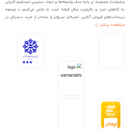
چشم‌انداز مجموعه بر پایه حذف واسطه‌ها و ایجاد دسترسی مستقیم کاربران
به کالاهای اصل و باکیفیت شکل گرفته است. ما تلاش می‌کنیم با توسعه
زیرساخت‌های فروش آنلاین، تجربه‌ای سریع‌تر و ساده‌تر از خرید دیجیتال در
مشاهده بیشتر
ایران ارائه دهیم. تبدیل‌شدن به مرجعی قابل اعتماد برای خرید کالای دیجیتال،
یکی از اهداف اصلی این مجموعه است. تمرکز بر رضایت مشتری، نوآوری در
خدمات و به‌روزرسانی مداوم محصولات، مسیر ما را روشن‌تر می‌کند. ما باور
داریم آینده بازار دیجیتال متعلق به کسب‌وکارهایی است که صداقت و شفافیت
را در اولویت قرار می‌دهند. گوشی آنلاین با تکیه بر تجربه و تخصص، با قدرت به
سمت تحقق این چشم‌انداز حرکت می‌کند.