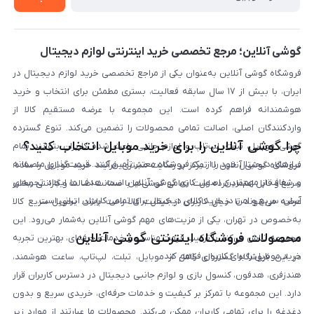
لیست محصولات
پرسش‌های متداول
بلاگ
گوشی آنلاین؛ مرجع تخصصی خرید اینترنتی لوازم دیجیتال
فروشگاه گوشی آنلاین به‌عنوان یکی از مراجع تخصصی خرید لوازم دیجیتال در
ایران، با بیش از ۱۷ سال سابقه فعالیت، بستری مطمئن برای انتخاب و خرید
هوشمندانه فراهم کرده است. این مجموعه با عرضه مستقیم کالا از
واردکنندگان اصلی، اصالت تمامی محصولات را تضمین می‌کند. تنوع گسترده
چرا گوشی آنلاین را برای خرید موبایل انتخاب کنید؟
گوشی موبایل، تبلت، لپ‌تاپ و لوازم جانبی باعث شده کاربران بتوانند تمام
نیازهای دیجیتال خود را از یک فروشگاه معتبر تأمین کنند. قیمت‌گذاری منصفانه
فروشگاه گوشی آنلاین با تمرکز بر رضایت مشتری، فرآیند خرید موبایل را ساده،
و شفاف از مهم‌ترین اصول کاری گوشی آنلاین است. هدف ما ایجاد تجربه‌ای
سریع و قابل اعتماد کرده است. تمامی گوشی‌ها با ضمانت اصالت و گارانتی معتبر
آسان، سریع و امن در خرید کالای دیجیتال برای تمامی کاربران ایرانی است.
عرضه می‌شوند تا خیال کاربران از کیفیت کالا راحت باشد. تحویل سریع کالا
به‌خصوص در تهران، یکی از مزیت‌های مهم گوشی آنلاین به‌شمار می‌رود. این
محصولات فروشگاه اینترنتی گوشی آنلاین
مجموعه تلاش می‌کند با ترکیب قیمت مناسب و خدمات حرفه‌ای، بهترین تجربه
خرید موبایل را برای کاربران فراهم کند.
در این فروشگاه گستره‌ای کامل از موبایل، تبلت، لپ‌تاپ، ساعت هوشمند،
هندزفری، هدفون، کنسول بازی و لوازم جانبی دیجیتال در دسترس کاربران قرار
دارد. این مجموعه با تمرکز بر کیفیت و خدمات حرفه‌ای، خریدی سریع و بدون
دغدغه را برای تمامی کاربران ممکن می‌کند. محصولات ما عبارتند از موارد زیر