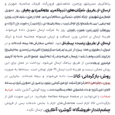
رباط‌کریم، نصیرشهر، ورامین، شاهدشهر، فرون‌آباد، قرچک، صالحیه، شهریار و
ارسال از طریق شرکت‌های تیپاکس، ماهکس و چاپار
اندیشه می‌شود.
سفارش‌های ثبت‌شده در روزهای کاری همان روز تحویل
ارسال از طریق شرکت‌های تیپاکس، ماهکس و چاپار برای شهرهای تحت
داده می‌شوند
و ارائه کارت شناسایی هنگام دریافت کالا الزامی است. در صورتی
پوشش این شرکت‌ها فراهم است. سفارش‌هایی که بین ساعت ۱۰ تا ۱۵ در
که پلمپ بسته مخدوش یا آسیب دیده باشد، از دریافت آن خودداری کرده و
روزهای کاری ثبت شوند، همان روز به شرکت ارسال تحویل داده می‌شوند.
سریعاً با پشتیبانی تماس بگیرید.
هزینه ارسال بر اساس وزن، مسافت و ارزش مرسوله محاسبه شده و لینک
ارسال از طریق پست پیشتاز
پرداخت برای تحویل‌گیرنده ارسال می‌شود.
تمامی سفارش‌ها بیمه شده‌اند
و در
ارسال از طریق پست پیشتاز نیز برای سراسر کشور امکان‌پذیر است و سفارش‌ها
صورت مفقودی کالا، پس از تایید شرکت حمل‌ونقل، هزینه پرداختی به مشتری
در روز کاری بعد از ثبت، ارسال می‌شوند. کد رهگیری مرسوله در حساب کاربری
بازگردانده خواهد شد. توجه داشته باشید که بیمه شامل کسر ۱۰ تا ۱۵ درصد
مشتری و همچنین از طریق پیامک ارسال می‌شود. پرداخت در محل برای این
فرانشیز است.
روش ممکن نیست و هزینه ثابت ارسال ۹۹ هزار تومان است. بسته‌ها به صورت
روش بازگردانی کالا
پلمپ شده تحویل اداره پست داده می‌شوند و بیمه شده‌اند، بنابراین در
صورت مشاهده هرگونه آسیب یا مخدوش بودن پلمپ، از تحویل گرفتن بسته
روش بازگردانی کالا
در فروشگاه گوشی آنلاین تنها در صورتی امکان‌پذیر است که
خودداری کرده و با پشتیبانی تماس بگیرید.
کالای خریداری شده مشمول مفاد ضمانت هفت روزه گوشی آنلاین باشد.
شرایط
ضمانت
را می‌توانید در صفحه مربوطه مطالعه بفرمایید. در این صورت، قبل از
بازگرداندن کالا لازم است هماهنگی‌های لازم با بخش خدمات پس از فروش
چشم‌انداز فروشگاه گوشی آنلاین
انجام شود و به هیچ‌وجه کالا بدون هماهنگی قبلی ارسال نگردد.