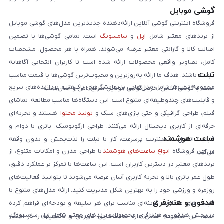
گوشی موبایل
است:
فروشگاه اینترنتی گوشی آنلاین ارائه‌دهنده جدیدترین مدل‌های گوشی موبایل
از برندهای معتبر شامل
اپل
و
سامسونگ
است. تمامی گوشی‌ها با تضمین
اصالت کالا و گارانتی معتبر عرضه می‌شوند. همراه با هر محصول، مشخصات
کامل، تصاویر واقعی محصولات ارائه شده است تا کاربران انتخابی آگاهانه
تبلت
داشته باشند. هدف ما ارائه به‌روزترین و محبوب‌ترین گوشی‌ها با قیمت مناسب
مجموعه تبلت‌ها شامل مدل‌هایی با نمایشگرهای باکیفیت، پردازنده‌های سریع
است. با گوشی آنلاین، خرید گوشی موبایل سریع، امن و آسان است.
و قابلیت‌های چندوظیفه‌ای متنوع است. این دستگاه‌ها مناسب مطالعه، تماشای
فیلم، طراحی گرافیکی و حتی بازی‌های سبک و
تولید محتوا
هستند و تجربه‌ای
حرفه‌ای از کاربری دیجیتال ارائه می‌کنند. طراحی ارگونومیک، باتری با دوام و
ساعت هوشمند
قابلیت اتصال به اینترنت پرسرعت، کار با تبلت را لذت‌بخش و بدون وقفه
در این فروشگاه
انواع ساعت‌های هوشمند
با طراحی مدرن و امکانات متنوع، از
می‌کند.
برندهای معتبر در دسترس کاربران است. این ساعت‌ها با تمرکز بر عملکرد دقیق،
طول عمر باتری بالا و تجربه کاربری آسان عرضه می‌شوند تا بتوانید فعالیت‌های
روزمره و ورزشی خود را به بهترین شکل مدیریت کنید. ارائه مدل‌های متنوع با
هدفون و هندزفری
قابلیت‌های متفاوت، گزینه‌ای مناسب برای هر سلیقه و بودجه‌ای فراهم کرده
در بخش هدفون و هندزفری، محصولات برندهای معتبر شامل اپل، سامسونگ،
است. این مجموعه تلاش دارد ساعت‌هایی کاربردی و باکیفیت را در اختیار