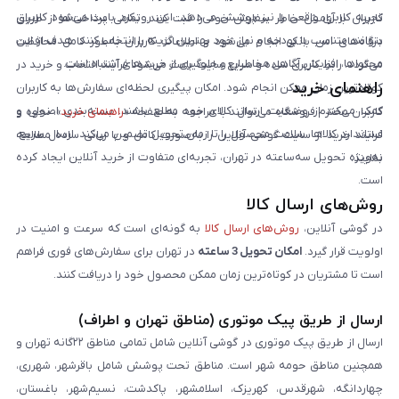
تجربه کاربری واقعی را نیز پوشش می‌دهد. این رویکرد باعث می‌شود کاربران
کاربران با آرامش خاطر سفارش خود را ثبت کنند. تمامی پرداخت‌ها از طریق
بتوانند متناسب با بودجه و نیاز خود بهترین گزینه را انتخاب کنند. هدف از این
درگاه‌های امن بانکی انجام می‌شود و اطلاعات کاربران به‌طور کامل محافظت
محتواها، افزایش آگاهی مخاطبان و جلوگیری از خریدهای اشتباه است.
می‌گردد. رابط کاربری ساده و سریع سایت باعث می‌شود فرآیند انتخاب و خرید در
راهنمای خرید
کوتاه‌ترین زمان ممکن انجام شود. امکان پیگیری لحظه‌ای سفارش‌ها به کاربران
کمک می‌کند از وضعیت ارسال کالای خود مطلع باشند. بسته‌بندی اصولی و
کاربران محترم فروشگاه می‌توانند با مراجعه به صفحه «
راهنمای خرید
»، نحوه و
استاندارد کالاها، سلامت محصول را تا زمان تحویل تضمین می‌کند. ارسال سریع،
فرایند خرید از سایت گوشی آنلاین را به‌صورت کامل و با زبانی ساده مطالعه
به‌ویژه تحویل سه‌ساعته در تهران، تجربه‌ای متفاوت از خرید آنلاین ایجاد کرده
نمایند.
است.
روش‌های ارسال کالا
در گوشی آنلاین،
روش‌های ارسال کالا
به گونه‌ای است که سرعت و امنیت در
اولویت قرار گیرد.
امکان تحویل 3 ساعته
در تهران برای سفارش‌های فوری فراهم
است تا مشتریان در کوتاه‌ترین زمان ممکن محصول خود را دریافت کنند.
ارسال از طریق پیک موتوری (مناطق تهران و اطراف)
ارسال از طریق پیک موتوری در گوشی آنلاین شامل تمامی مناطق ۲۲گانه تهران و
همچنین مناطق حومه شهر است. مناطق تحت پوشش شامل باقرشهر، شهرری،
چهاردانگه، شهرقدس، کهریزک، اسلامشهر، پاکدشت، نسیم‌شهر، باغستان،