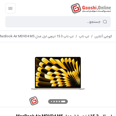
گوشی آنلاین
/
لپ تاپ
/
لپ تاپ 15.3 اینچی اپل مدل MacBook Air MDVD4 M5 ظرفیت 512 گیگابایت و حافظه رم 16 گیگابایت