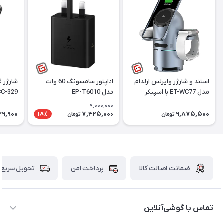
استند و شارژر وایرلس ارلدام
اداپتور سامسونگ 60 وات
شارژر 
مدل ET-WC77 با اسپیکر
مدل EP-T6010
HCC-329 توان 5
بلوتوث
9,000,000
69,900
7,425,000
9,875,500
18٪
تومان
تومان
ضمانت اصالت کالا
پرداخت امن
تحویل سریع
تماس با گوشی‌آنلاین