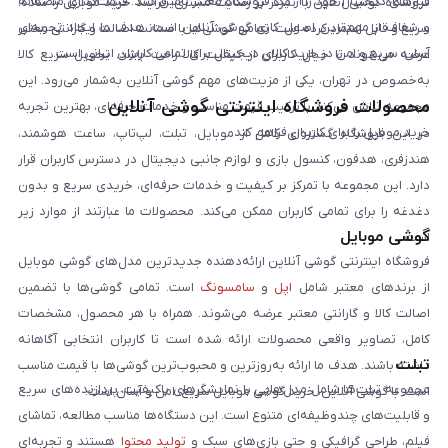
نیازهای دیجیتال خود را از یک فروشگاه معتبر تأمین کنند. قیمت‌گذاری منصفانه
فروشگاه گوشی آنلاین با تمرکز بر رضایت مشتری، فرآیند خرید موبایل را ساده،
و شفاف از مهم‌ترین اصول کاری گوشی آنلاین است. هدف ما ایجاد تجربه‌ای
سریع و قابل اعتماد کرده است. تمامی گوشی‌ها با ضمانت اصالت و گارانتی معتبر
آسان، سریع و امن در خرید کالای دیجیتال برای تمامی کاربران ایرانی است.
عرضه می‌شوند تا خیال کاربران از کیفیت کالا راحت باشد. تحویل سریع کالا
به‌خصوص در تهران، یکی از مزیت‌های مهم گوشی آنلاین به‌شمار می‌رود. این
محصولات فروشگاه اینترنتی گوشی آنلاین
مجموعه تلاش می‌کند با ترکیب قیمت مناسب و خدمات حرفه‌ای، بهترین تجربه
خرید موبایل را برای کاربران فراهم کند.
در این فروشگاه گستره‌ای کامل از موبایل، تبلت، لپ‌تاپ، ساعت هوشمند،
هندزفری، هدفون، کنسول بازی و لوازم جانبی دیجیتال در دسترس کاربران قرار
دارد. این مجموعه با تمرکز بر کیفیت و خدمات حرفه‌ای، خریدی سریع و بدون
دغدغه را برای تمامی کاربران ممکن می‌کند. محصولات ما عبارتند از موارد زیر
گوشی موبایل
است:
فروشگاه اینترنتی گوشی آنلاین ارائه‌دهنده جدیدترین مدل‌های گوشی موبایل
از برندهای معتبر شامل
اپل
و
سامسونگ
است. تمامی گوشی‌ها با تضمین
اصالت کالا و گارانتی معتبر عرضه می‌شوند. همراه با هر محصول، مشخصات
کامل، تصاویر واقعی محصولات ارائه شده است تا کاربران انتخابی آگاهانه
تبلت
داشته باشند. هدف ما ارائه به‌روزترین و محبوب‌ترین گوشی‌ها با قیمت مناسب
مجموعه تبلت‌ها شامل مدل‌هایی با نمایشگرهای باکیفیت، پردازنده‌های سریع
است. با گوشی آنلاین، خرید گوشی موبایل سریع، امن و آسان است.
و قابلیت‌های چندوظیفه‌ای متنوع است. این دستگاه‌ها مناسب مطالعه، تماشای
فیلم، طراحی گرافیکی و حتی بازی‌های سبک و
تولید محتوا
هستند و تجربه‌ای