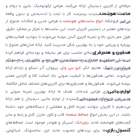
حرفه‌ای از کاربری دیجیتال ارائه می‌کنند. طراحی ارگونومیک، باتری با دوام و
ساعت هوشمند
قابلیت اتصال به اینترنت پرسرعت، کار با تبلت را لذت‌بخش و بدون وقفه
در این فروشگاه
انواع ساعت‌های هوشمند
با طراحی مدرن و امکانات متنوع، از
می‌کند.
برندهای معتبر در دسترس کاربران است. این ساعت‌ها با تمرکز بر عملکرد دقیق،
طول عمر باتری بالا و تجربه کاربری آسان عرضه می‌شوند تا بتوانید فعالیت‌های
روزمره و ورزشی خود را به بهترین شکل مدیریت کنید. ارائه مدل‌های متنوع با
هدفون و هندزفری
قابلیت‌های متفاوت، گزینه‌ای مناسب برای هر سلیقه و بودجه‌ای فراهم کرده
در بخش هدفون و هندزفری، محصولات برندهای معتبر شامل اپل، سامسونگ،
است. این مجموعه تلاش دارد ساعت‌هایی کاربردی و باکیفیت را در اختیار
شیائومی، ناتینگ، هایلو، انکر،
کیو سی وای
، پرووان، آنر، تسکو و ارلدام ارائه
کاربران قرار دهد.
می‌شوند. تمامی هدفون‌ها با کیفیت صوتی بالا، اصالت کالا و گارانتی معتبر
عرضه می‌شوند. هدفون‌ها و هندزفری‌ها برای کاربری‌های مختلف شامل مکالمه،
لوازم جانبی
موسیقی و بازی طراحی شده‌اند. هدف ما ارائه بهترین تجربه صوتی با
ما در این فروشگاه مجموعه‌ای گسترده از لوازم جانبی دیجیتال را هم ارائه
محصولات متنوع و باکیفیت است.
می‌دهیم تا کاربران بتوانند تجربه کامل و مطمئنی از دستگاه‌های خود داشته
باشند. در این بخش انواع
محافظ صفحه
، قاب و کاور، شارژر، کابل و رابط و سایر
گجت‌های هوشمند مانند
پاوربانک
، اسپیکر و هولدر موجود است. محافظ‌های
کنسول بازی
صفحه و قاب‌ها برای برندهای محبوب مانند اپل، سامسونگ، شیائومی،