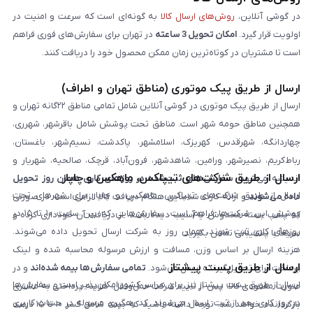
در گوشی آنلاین،
روش‌های ارسال کالا
به گونه‌ای است که سرعت و امنیت در
اولویت قرار گیرد.
امکان تحویل 3 ساعته
در تهران برای سفارش‌های فوری فراهم
است تا مشتریان در کوتاه‌ترین زمان ممکن محصول خود را دریافت کنند.
ارسال از طریق پیک موتوری (مناطق تهران و اطراف)
ارسال از طریق پیک موتوری در گوشی آنلاین شامل تمامی مناطق ۲۲گانه تهران و
همچنین مناطق حومه شهر است. مناطق تحت پوشش شامل باقرشهر، شهرری،
چهاردانگه، شهرقدس، کهریزک، اسلامشهر، پاکدشت، نسیم‌شهر، باغستان،
رباط‌کریم، نصیرشهر، ورامین، شاهدشهر، فرون‌آباد، قرچک، صالحیه، شهریار و
ارسال از طریق شرکت‌های تیپاکس، ماهکس و چاپار
اندیشه می‌شود.
سفارش‌های ثبت‌شده در روزهای کاری همان روز تحویل
ارسال از طریق شرکت‌های تیپاکس، ماهکس و چاپار برای شهرهای تحت
داده می‌شوند
و ارائه کارت شناسایی هنگام دریافت کالا الزامی است. در صورتی
پوشش این شرکت‌ها فراهم است. سفارش‌هایی که بین ساعت ۱۰ تا ۱۵ در
که پلمپ بسته مخدوش یا آسیب دیده باشد، از دریافت آن خودداری کرده و
روزهای کاری ثبت شوند، همان روز به شرکت ارسال تحویل داده می‌شوند.
سریعاً با پشتیبانی تماس بگیرید.
هزینه ارسال بر اساس وزن، مسافت و ارزش مرسوله محاسبه شده و لینک
ارسال از طریق پست پیشتاز
پرداخت برای تحویل‌گیرنده ارسال می‌شود.
تمامی سفارش‌ها بیمه شده‌اند
و در
ارسال از طریق پست پیشتاز نیز برای سراسر کشور امکان‌پذیر است و سفارش‌ها
صورت مفقودی کالا، پس از تایید شرکت حمل‌ونقل، هزینه پرداختی به مشتری
در روز کاری بعد از ثبت، ارسال می‌شوند. کد رهگیری مرسوله در حساب کاربری
بازگردانده خواهد شد. توجه داشته باشید که بیمه شامل کسر ۱۰ تا ۱۵ درصد