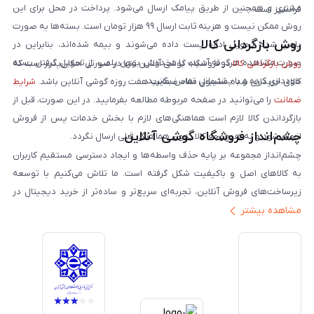
مشتری و همچنین از طریق پیامک ارسال می‌شود. پرداخت در محل برای این
فرانشیز است.
روش ممکن نیست و هزینه ثابت ارسال ۹۹ هزار تومان است. بسته‌ها به صورت
روش بازگردانی کالا
پلمپ شده تحویل اداره پست داده می‌شوند و بیمه شده‌اند، بنابراین در
صورت مشاهده هرگونه آسیب یا مخدوش بودن پلمپ، از تحویل گرفتن بسته
روش بازگردانی کالا
در فروشگاه گوشی آنلاین تنها در صورتی امکان‌پذیر است که
خودداری کرده و با پشتیبانی تماس بگیرید.
کالای خریداری شده مشمول مفاد ضمانت هفت روزه گوشی آنلاین باشد.
شرایط
ضمانت
را می‌توانید در صفحه مربوطه مطالعه بفرمایید. در این صورت، قبل از
بازگرداندن کالا لازم است هماهنگی‌های لازم با بخش خدمات پس از فروش
چشم‌انداز فروشگاه گوشی آنلاین
انجام شود و به هیچ‌وجه کالا بدون هماهنگی قبلی ارسال نگردد.
چشم‌انداز مجموعه بر پایه حذف واسطه‌ها و ایجاد دسترسی مستقیم کاربران
به کالاهای اصل و باکیفیت شکل گرفته است. ما تلاش می‌کنیم با توسعه
زیرساخت‌های فروش آنلاین، تجربه‌ای سریع‌تر و ساده‌تر از خرید دیجیتال در
مشاهده بیشتر
ایران ارائه دهیم. تبدیل‌شدن به مرجعی قابل اعتماد برای خرید کالای دیجیتال،
یکی از اهداف اصلی این مجموعه است. تمرکز بر رضایت مشتری، نوآوری در
خدمات و به‌روزرسانی مداوم محصولات، مسیر ما را روشن‌تر می‌کند. ما باور
داریم آینده بازار دیجیتال متعلق به کسب‌وکارهایی است که صداقت و شفافیت
را در اولویت قرار می‌دهند. گوشی آنلاین با تکیه بر تجربه و تخصص، با قدرت به
سمت تحقق این چشم‌انداز حرکت می‌کند.