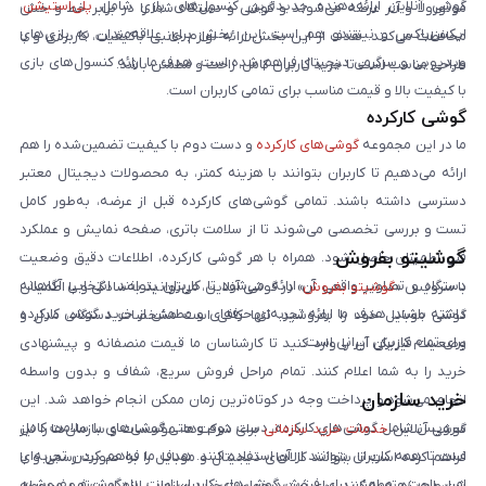
گوشی آنلاین ارائه‌دهنده جدیدترین کنسول‌های بازی شامل
پلی‌استیشن
،
موتورولا و آنر عرضه می‌شوند و گوشی و دستگاه شما را در برابر خط و خش
ایکس‌باکس و نینتندو هم است. این بخش برای علاقه‌مندان به بازی‌های
محافظت می‌کنند. هدف از این بخش ارائه لوازم جانبی باکیفیت، کاربردی و با
ویدیویی و سرگرمی دیجیتال فراهم شده است. هدف ما ارائه کنسول‌های بازی
طراحی مناسب است تا خرید کاربران کامل، راحت و مطمئن باشد.
با کیفیت بالا و قیمت مناسب برای تمامی کاربران است.
گوشی کارکرده
ما در این مجموعه
گوشی‌های کارکرده
و دست دوم با کیفیت تضمین‌شده را هم
ارائه می‌دهیم تا کاربران بتوانند با هزینه کمتر، به محصولات دیجیتال معتبر
دسترسی داشته باشند. تمامی گوشی‌های کارکرده قبل از عرضه، به‌طور کامل
تست و بررسی تخصصی می‌شوند تا از سلامت باتری، صفحه نمایش و عملکرد
گوشیتو بفروش
فنی اطمینان حاصل شود. همراه با هر گوشی کارکرده، اطلاعات دقیق وضعیت
دستگاه و تصاویر واقعی آن ارائه می‌شود تا کاربران بتوانند انتخابی آگاهانه
با سرویس «
گوشیتو بفروش
» در گوشی آنلاین، می‌توانید به‌سادگی و با اطمینان
داشته باشند. هدف ما ارائه تجربه‌ای حرفه‌ای و مطمئن از خرید گوشی کارکرده
گوشی موبایل خود را بفروشید. تنها کافی است مشخصات دستگاه، مدل و
برای تمام کاربران ایرانی است.
وضعیت فیزیکی آن را وارد کنید تا کارشناسان ما قیمت منصفانه و پیشنهادی
خرید را به شما اعلام کنند. تمام مراحل فروش سریع، شفاف و بدون واسطه
خرید سازمان
انجام می‌شود و پرداخت وجه در کوتاه‌ترین زمان ممکن انجام خواهد شد. این
سرویس شامل گوشی‌های کارکرده، دست دوم و حتی گوشی‌های با سلامت کامل
گوشی آنلاین
خدمات خرید سازمانی
برای شرکت‌ها، مؤسسات و سازمان‌ها را نیز
است تا همه کاربران بتوانند از آن استفاده کنند. هدف ما فراهم کردن تجربه‌ای
فراهم کرده است تا بتوانند کالاهای دیجیتال و موبایل را به صورت رسمی و با
امن، راحت و مطمئن برای فروش گوشی‌های کاربران است. با «گوشیتو بفروش»،
شرایط ویژه تهیه کنند. برای ثبت درخواست خرید سازمانی لازم است فرم مربوطه