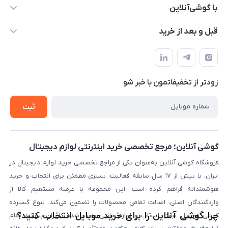
۰۲۱91001221
با گوشی‌آنلاین
info@gooshi.online
درباره ما
قبل و بعد از خرید
تهران، خیابان جمهوری، پاساژعلاءالدین، طبقه پنجم، واحد 564
تماس با ما
نحوه خرید از گوشی آنلاین
حساب کاربری
شرایط ضمانت هفت روزه
حریم خصوصی
زودتر از تخفیفاتمون با خبر شو
روش ارسال کالا در گوشی آنلاین
خرید سازمانی
روش بازگردانی کالا
ثبت
لیست محصولات
پرسش‌های متداول
بلاگ
گوشی آنلاین؛ مرجع تخصصی خرید اینترنتی لوازم دیجیتال
فروشگاه گوشی آنلاین به‌عنوان یکی از مراجع تخصصی خرید لوازم دیجیتال در
ایران، با بیش از ۱۷ سال سابقه فعالیت، بستری مطمئن برای انتخاب و خرید
هوشمندانه فراهم کرده است. این مجموعه با عرضه مستقیم کالا از
واردکنندگان اصلی، اصالت تمامی محصولات را تضمین می‌کند. تنوع گسترده
چرا گوشی آنلاین را برای خرید موبایل انتخاب کنید؟
گوشی موبایل، تبلت، لپ‌تاپ و لوازم جانبی باعث شده کاربران بتوانند تمام