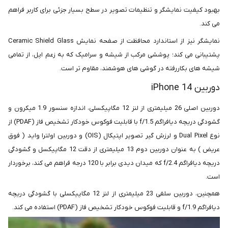
بهبود کیفیت نمایشگر و تنظیمات تصویر در سطح بسیار جزئی برای کاربر فراهم
می کند.
نمایشگر نیز از استاندارد محافظت از صفحه نمایش Ceramic Shield Glass
پشتیبانی می کند؛ پوششی مرکب از شیشه و سرامیک که به زعم اپل، از تمامی
شیشه های بکاررفته در گوشی های هوشمند، مقاوم تر است.
دوربین iPhone 14
دوربین اصلی 26 میلیمتری از لنز 12 مگاپیکسلی، اندازه سنسور 1.9 میکرون و
گشودگی دریچه دیافراگم f/1.5 با قابلیت فوکوس خودکار تشخیص فاز (PDAF) از
نوع Dual Pixel و لرزش‌ گیر تصویر اپتیکال (OIS) و دوربین اولترا واید ( فوق
عریض ) به عنوان دوربین دوم 13 میلیمتری از دقت 12 مگاپیکسل و گشودگی
دریچه دیافراگم f/2.4 که میدان دیدی برابر با 120 درجه فراهم می کند، برخوردار
است.
همچنین، دوربین سلفی 23 میلیمتری از لنز 12 مگاپیکسلی با گشودگی دریچه
دیافراگم f/1.9 و قابلیت فوکوس خودکار تشخیص فاز (PDAF) استفاده می کند.