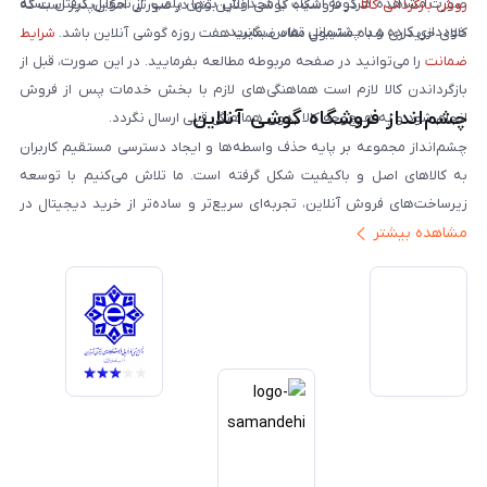
صورت مشاهده هرگونه آسیب یا مخدوش بودن پلمپ، از تحویل گرفتن بسته
روش بازگردانی کالا
در فروشگاه گوشی آنلاین تنها در صورتی امکان‌پذیر است که
خودداری کرده و با پشتیبانی تماس بگیرید.
کالای خریداری شده مشمول مفاد ضمانت هفت روزه گوشی آنلاین باشد.
شرایط
ضمانت
را می‌توانید در صفحه مربوطه مطالعه بفرمایید. در این صورت، قبل از
بازگرداندن کالا لازم است هماهنگی‌های لازم با بخش خدمات پس از فروش
چشم‌انداز فروشگاه گوشی آنلاین
انجام شود و به هیچ‌وجه کالا بدون هماهنگی قبلی ارسال نگردد.
چشم‌انداز مجموعه بر پایه حذف واسطه‌ها و ایجاد دسترسی مستقیم کاربران
به کالاهای اصل و باکیفیت شکل گرفته است. ما تلاش می‌کنیم با توسعه
زیرساخت‌های فروش آنلاین، تجربه‌ای سریع‌تر و ساده‌تر از خرید دیجیتال در
مشاهده بیشتر
ایران ارائه دهیم. تبدیل‌شدن به مرجعی قابل اعتماد برای خرید کالای دیجیتال،
یکی از اهداف اصلی این مجموعه است. تمرکز بر رضایت مشتری، نوآوری در
خدمات و به‌روزرسانی مداوم محصولات، مسیر ما را روشن‌تر می‌کند. ما باور
داریم آینده بازار دیجیتال متعلق به کسب‌وکارهایی است که صداقت و شفافیت
را در اولویت قرار می‌دهند. گوشی آنلاین با تکیه بر تجربه و تخصص، با قدرت به
سمت تحقق این چشم‌انداز حرکت می‌کند.