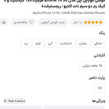
گوشی موبایل اپل مدل iphone 14 5G ظرفیت 128 گیگابایت و 6
گیگ رم دو سیم نات اکتیو | ریجسترشده
Apple iPhone 14 5G 128GB 6GB Ram Mobile Phones
خرید گوشی آیفون
علاقه‌مندی
م
از 1 نظر
رنگ
مشکی
بنفش
استارلایت
آبی
قرمز
زرد
گارانتی
18 ماهه شرکتی
پارت نامبر
CH
ویژگی‌ها
مشاهده همه