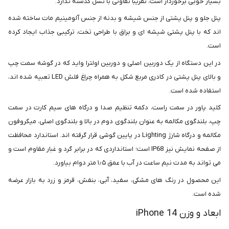
بسیار خوبی برخوردار است، تقریباً تفاوتی با نسل گذشته ندارد.
پنل جلو و پنل پشتی از جنس شیشه و بدنه از جنس آلومینیم مات ساخته شده
اند که با پنل پشتی شیشه ای و براق با طراحی تخت، ترکیبی جذاب ایجاد کرده
است.
در این دستگاه از یک دوربین اصلی و دوربین اولترا واید که در گوشه سمت چپ
و بالای پنل پشتی در کادری مربع شکل به همراه چراغ فلش LED تعبیه شده اند،
استفاده شده است.
کلید پاور در سمت راست، دکمه تنظیم صدا و درگاه های سیم کارت در سمت
چپ، بلندگوی مکالمه به عنوان بلندگوی دوم در بالا و بلندگوی اصلی، میکروفون
مکالمه و درگاه شارژ Lighting در پایین گوشی قرار گرفته اند. استاندارد محافظت
از صفحه نمایش نیز IP68 است؛ استانداردی که در برابر گرد و غبار مقاوم است و
می تواند به مدت نیم ساعت در آب با عمق ۱٫۵ متر دوام بیاورد.
این محصول در رنگ های مشکی، سفید، آبی، بنفش، قرمز و زرد به بازار عرضه
شده است.
ابعاد و وزن iPhone 14