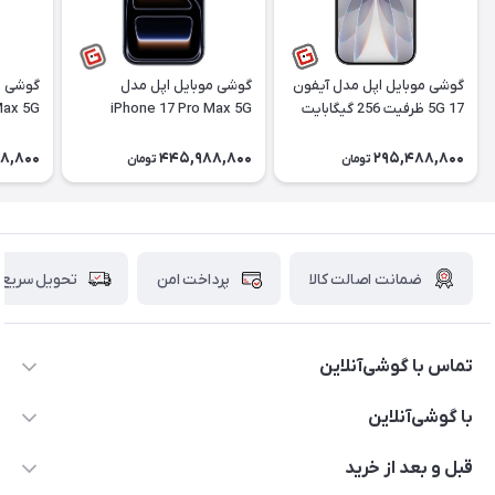
گوشی موبایل اپل مدل آیفون
گوشی موبایل اپل مدل
گوشی م
17 5G ظرفیت 256 گیگابایت
iPhone 17 Pro Max 5G
Max 5G
ظرفیت 512 گیگابایت رم 12
فیزیکی نات اکتیو |
گیگابایت تک‌سیم کارت فیزیکی
گیگابای
8,800
445,988,800
295,488,800
تومان
تومان
ریجسترشده
نات اکتیو | ریجسترشده
نات اکت
ضمانت اصالت کالا
پرداخت امن
تحویل سریع
تماس با گوشی‌آنلاین
۰۲۱91001221
با گوشی‌آنلاین
info@gooshi.online
درباره ما
قبل و بعد از خرید
تهران، خیابان جمهوری، پاساژعلاءالدین، طبقه پنجم، واحد 564