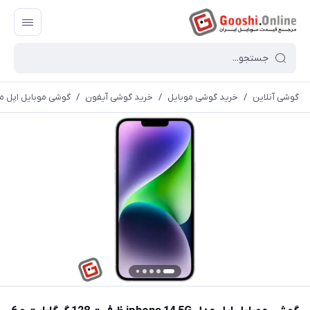
گوشی آنلاین
/
خرید گوشی موبایل
/
خرید گوشی آیفون
/
گوشی موبایل اپل مدل iphone 14 5G ظرفیت 128 گیگابایت و 6 گیگ رم دو سیم نات اک