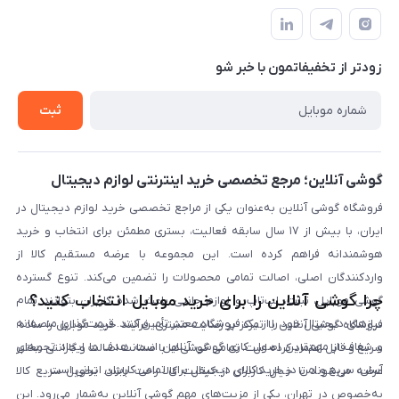
تماس با ما
نحوه خرید از گوشی آنلاین
حساب کاربری
شرایط ضمانت هفت روزه
حریم خصوصی
زودتر از تخفیفاتمون با خبر شو
روش ارسال کالا در گوشی آنلاین
خرید سازمانی
روش بازگردانی کالا
ثبت
لیست محصولات
پرسش‌های متداول
بلاگ
گوشی آنلاین؛ مرجع تخصصی خرید اینترنتی لوازم دیجیتال
فروشگاه گوشی آنلاین به‌عنوان یکی از مراجع تخصصی خرید لوازم دیجیتال در
ایران، با بیش از ۱۷ سال سابقه فعالیت، بستری مطمئن برای انتخاب و خرید
هوشمندانه فراهم کرده است. این مجموعه با عرضه مستقیم کالا از
واردکنندگان اصلی، اصالت تمامی محصولات را تضمین می‌کند. تنوع گسترده
چرا گوشی آنلاین را برای خرید موبایل انتخاب کنید؟
گوشی موبایل، تبلت، لپ‌تاپ و لوازم جانبی باعث شده کاربران بتوانند تمام
نیازهای دیجیتال خود را از یک فروشگاه معتبر تأمین کنند. قیمت‌گذاری منصفانه
فروشگاه گوشی آنلاین با تمرکز بر رضایت مشتری، فرآیند خرید موبایل را ساده،
و شفاف از مهم‌ترین اصول کاری گوشی آنلاین است. هدف ما ایجاد تجربه‌ای
سریع و قابل اعتماد کرده است. تمامی گوشی‌ها با ضمانت اصالت و گارانتی معتبر
آسان، سریع و امن در خرید کالای دیجیتال برای تمامی کاربران ایرانی است.
عرضه می‌شوند تا خیال کاربران از کیفیت کالا راحت باشد. تحویل سریع کالا
به‌خصوص در تهران، یکی از مزیت‌های مهم گوشی آنلاین به‌شمار می‌رود. این