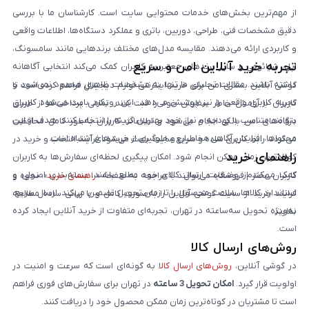
از مهم‌ترین بخش‌های خدمات محتوایی سایت است. کارشناسان ما با بررسی
دقیق مشخصات فنی، طراحی، دوربین، باتری و عملکرد دستگاه‌ها، اطلاعات واقعی
و کاربردی ارائه می‌دهند. مقایسه مدل‌های مختلف برندهایی مانند سامسونگ،
تجربه خرید آنلاین امن و سریع
اپل، شیائومی و سایر برندهای معتبر به کاربران کمک می‌کند انتخابی آگاهانه
داشته باشند. مقالات تحلیلی ما تنها به مشخصات ظاهری محدود نمی‌شود و
گوشی آنلاین بستری امن برای خرید اینترنتی لوازم دیجیتال فراهم کرده است تا
تجربه کاربری واقعی را نیز پوشش می‌دهد. این رویکرد باعث می‌شود کاربران
کاربران با آرامش خاطر سفارش خود را ثبت کنند. تمامی پرداخت‌ها از طریق
بتوانند متناسب با بودجه و نیاز خود بهترین گزینه را انتخاب کنند. هدف از این
درگاه‌های امن بانکی انجام می‌شود و اطلاعات کاربران به‌طور کامل محافظت
محتواها، افزایش آگاهی مخاطبان و جلوگیری از خریدهای اشتباه است.
می‌گردد. رابط کاربری ساده و سریع سایت باعث می‌شود فرآیند انتخاب و خرید در
راهنمای خرید
کوتاه‌ترین زمان ممکن انجام شود. امکان پیگیری لحظه‌ای سفارش‌ها به کاربران
کمک می‌کند از وضعیت ارسال کالای خود مطلع باشند. بسته‌بندی اصولی و
کاربران محترم فروشگاه می‌توانند با مراجعه به صفحه «
راهنمای خرید
»، نحوه و
استاندارد کالاها، سلامت محصول را تا زمان تحویل تضمین می‌کند. ارسال سریع،
فرایند خرید از سایت گوشی آنلاین را به‌صورت کامل و با زبانی ساده مطالعه
به‌ویژه تحویل سه‌ساعته در تهران، تجربه‌ای متفاوت از خرید آنلاین ایجاد کرده
نمایند.
است.
روش‌های ارسال کالا
در گوشی آنلاین،
روش‌های ارسال کالا
به گونه‌ای است که سرعت و امنیت در
اولویت قرار گیرد.
امکان تحویل 3 ساعته
در تهران برای سفارش‌های فوری فراهم
است تا مشتریان در کوتاه‌ترین زمان ممکن محصول خود را دریافت کنند.