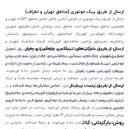
ارسال از طریق پیک موتوری (مناطق تهران و اطراف)
ارسال از طریق پیک موتوری در گوشی آنلاین شامل تمامی مناطق ۲۲گانه تهران و
همچنین مناطق حومه شهر است. مناطق تحت پوشش شامل باقرشهر، شهرری،
چهاردانگه، شهرقدس، کهریزک، اسلامشهر، پاکدشت، نسیم‌شهر، باغستان،
رباط‌کریم، نصیرشهر، ورامین، شاهدشهر، فرون‌آباد، قرچک، صالحیه، شهریار و
ارسال از طریق شرکت‌های تیپاکس، ماهکس و چاپار
اندیشه می‌شود.
سفارش‌های ثبت‌شده در روزهای کاری همان روز تحویل
ارسال از طریق شرکت‌های تیپاکس، ماهکس و چاپار برای شهرهای تحت
داده می‌شوند
و ارائه کارت شناسایی هنگام دریافت کالا الزامی است. در صورتی
پوشش این شرکت‌ها فراهم است. سفارش‌هایی که بین ساعت ۱۰ تا ۱۵ در
که پلمپ بسته مخدوش یا آسیب دیده باشد، از دریافت آن خودداری کرده و
روزهای کاری ثبت شوند، همان روز به شرکت ارسال تحویل داده می‌شوند.
سریعاً با پشتیبانی تماس بگیرید.
هزینه ارسال بر اساس وزن، مسافت و ارزش مرسوله محاسبه شده و لینک
ارسال از طریق پست پیشتاز
پرداخت برای تحویل‌گیرنده ارسال می‌شود.
تمامی سفارش‌ها بیمه شده‌اند
و در
ارسال از طریق پست پیشتاز نیز برای سراسر کشور امکان‌پذیر است و سفارش‌ها
صورت مفقودی کالا، پس از تایید شرکت حمل‌ونقل، هزینه پرداختی به مشتری
در روز کاری بعد از ثبت، ارسال می‌شوند. کد رهگیری مرسوله در حساب کاربری
بازگردانده خواهد شد. توجه داشته باشید که بیمه شامل کسر ۱۰ تا ۱۵ درصد
مشتری و همچنین از طریق پیامک ارسال می‌شود. پرداخت در محل برای این
فرانشیز است.
روش ممکن نیست و هزینه ثابت ارسال ۹۹ هزار تومان است. بسته‌ها به صورت
روش بازگردانی کالا
پلمپ شده تحویل اداره پست داده می‌شوند و بیمه شده‌اند، بنابراین در