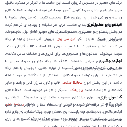
برندهای معتبر در دسترس کاربران است. این ساعت‌ها با تمرکز بر عملکرد دقیق،
طول عمر باتری بالا و تجربه کاربری آسان عرضه می‌شوند تا بتوانید فعالیت‌های
روزمره و ورزشی خود را به بهترین شکل مدیریت کنید. ارائه مدل‌های متنوع با
هدفون و هندزفری
قابلیت‌های متفاوت، گزینه‌ای مناسب برای هر سلیقه و بودجه‌ای فراهم کرده
در بخش هدفون و هندزفری، محصولات برندهای معتبر شامل اپل، سامسونگ،
است. این مجموعه تلاش دارد ساعت‌هایی کاربردی و باکیفیت را در اختیار
شیائومی، ناتینگ، هایلو، انکر،
کیو سی وای
، پرووان، آنر، تسکو و ارلدام ارائه
کاربران قرار دهد.
می‌شوند. تمامی هدفون‌ها با کیفیت صوتی بالا، اصالت کالا و گارانتی معتبر
عرضه می‌شوند. هدفون‌ها و هندزفری‌ها برای کاربری‌های مختلف شامل مکالمه،
لوازم جانبی
موسیقی و بازی طراحی شده‌اند. هدف ما ارائه بهترین تجربه صوتی با
ما در این فروشگاه مجموعه‌ای گسترده از لوازم جانبی دیجیتال را هم ارائه
محصولات متنوع و باکیفیت است.
می‌دهیم تا کاربران بتوانند تجربه کامل و مطمئنی از دستگاه‌های خود داشته
باشند. در این بخش انواع
محافظ صفحه
، قاب و کاور، شارژر، کابل و رابط و سایر
گجت‌های هوشمند مانند
پاوربانک
، اسپیکر و هولدر موجود است. محافظ‌های
کنسول بازی
صفحه و قاب‌ها برای برندهای محبوب مانند اپل، سامسونگ، شیائومی،
گوشی آنلاین ارائه‌دهنده جدیدترین کنسول‌های بازی شامل
پلی‌استیشن
،
موتورولا و آنر عرضه می‌شوند و گوشی و دستگاه شما را در برابر خط و خش
ایکس‌باکس و نینتندو هم است. این بخش برای علاقه‌مندان به بازی‌های
محافظت می‌کنند. هدف از این بخش ارائه لوازم جانبی باکیفیت، کاربردی و با
ویدیویی و سرگرمی دیجیتال فراهم شده است. هدف ما ارائه کنسول‌های بازی
طراحی مناسب است تا خرید کاربران کامل، راحت و مطمئن باشد.
با کیفیت بالا و قیمت مناسب برای تمامی کاربران است.