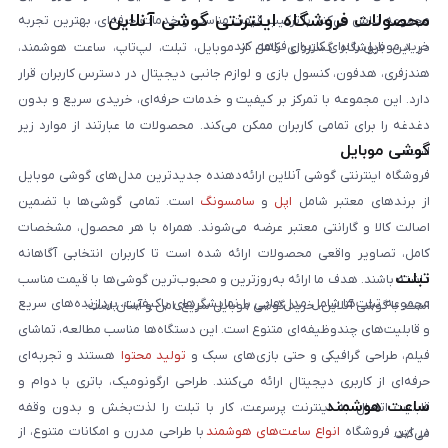
محصولات فروشگاه اینترنتی گوشی آنلاین
مجموعه تلاش می‌کند با ترکیب قیمت مناسب و خدمات حرفه‌ای، بهترین تجربه
خرید موبایل را برای کاربران فراهم کند.
در این فروشگاه گستره‌ای کامل از موبایل، تبلت، لپ‌تاپ، ساعت هوشمند،
هندزفری، هدفون، کنسول بازی و لوازم جانبی دیجیتال در دسترس کاربران قرار
دارد. این مجموعه با تمرکز بر کیفیت و خدمات حرفه‌ای، خریدی سریع و بدون
دغدغه را برای تمامی کاربران ممکن می‌کند. محصولات ما عبارتند از موارد زیر
گوشی موبایل
است:
فروشگاه اینترنتی گوشی آنلاین ارائه‌دهنده جدیدترین مدل‌های گوشی موبایل
از برندهای معتبر شامل
اپل
و
سامسونگ
است. تمامی گوشی‌ها با تضمین
اصالت کالا و گارانتی معتبر عرضه می‌شوند. همراه با هر محصول، مشخصات
کامل، تصاویر واقعی محصولات ارائه شده است تا کاربران انتخابی آگاهانه
تبلت
داشته باشند. هدف ما ارائه به‌روزترین و محبوب‌ترین گوشی‌ها با قیمت مناسب
مجموعه تبلت‌ها شامل مدل‌هایی با نمایشگرهای باکیفیت، پردازنده‌های سریع
است. با گوشی آنلاین، خرید گوشی موبایل سریع، امن و آسان است.
و قابلیت‌های چندوظیفه‌ای متنوع است. این دستگاه‌ها مناسب مطالعه، تماشای
فیلم، طراحی گرافیکی و حتی بازی‌های سبک و
تولید محتوا
هستند و تجربه‌ای
حرفه‌ای از کاربری دیجیتال ارائه می‌کنند. طراحی ارگونومیک، باتری با دوام و
ساعت هوشمند
قابلیت اتصال به اینترنت پرسرعت، کار با تبلت را لذت‌بخش و بدون وقفه
در این فروشگاه
انواع ساعت‌های هوشمند
با طراحی مدرن و امکانات متنوع، از
می‌کند.