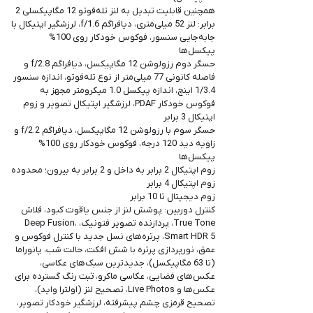
همچنین قابلیت تبدیل به لنز تله‌فوتو 12 مگاپیکسلی 2
برابر: لنز 52 میلی‌متری، دیافراگم f/1.6، لرزشگیر اپتیکال با
جابه‌جایی سنسور، فوکوس خودکار روی 100%
پیکسل‌ها
حسگر دوم رزولوشن 12 مگاپیکسل، دیافراگم f/2.8 و
فاصله کانونی 77 میلی‎‎‎‎‎متر از نوع تله‎‎‎‎‎فوتو، اندازه سنسور
1/3.4 اینچ، اندازه پیکسل 1.0 میکرومتر مجهز به
فوکوس خودکار PDAF، لرزشگیر اپتیکال تصویر و زوم
اپتیکال 3 برابر
حسگر سوم با رزولوشن 12 مگاپیکسل، دیافراگم f/2.2 و
زاویه دید 120 درجه، فوکوس خودکار روی 100%
پیکسل‌ها
زوم اپتیکال 2 برابر به داخل و 2 برابر به بیرون؛ محدوده
زوم اپتیکال 4 برابر
زوم دیجیتال تا 10 برابر
کنترل دوربین: پوشش لنز از جنس یاقوت کبود، فلاش
True Tone، پردازنده تصویر فتونیک، Deep Fusion،
Smart HDR 5، پرتره‌های نسل جدید با کنترل فوکوس و
عمق، نورپردازی پرتره با شش افکت، حالت شب، پانوراما
(تا 63 مگاپیکسل)، جدیدترین سبک‌های عکاسی،
عکس‌های فضایی، عکاسی ماکرو، ثبت رنگ گسترده برای
عکس‌ها و Live Photos، تصحیح لنز (اولترا واید)،
تصحیح قرمزی چشم پیشرفته، لرزشگیر خودکار تصویر،