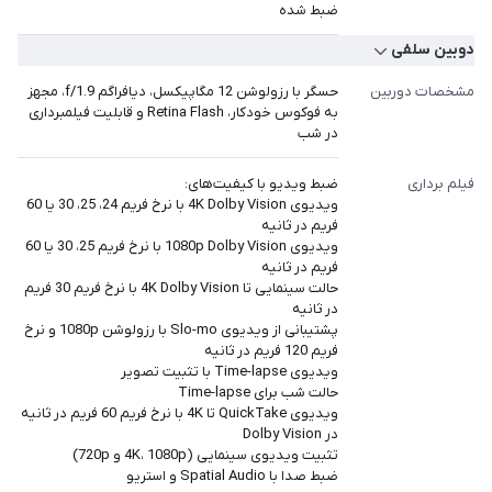
ضبط شده
دوبین سلفی
مشخصات دوربین
حسگر با رزولوشن 12 مگاپیکسل، دیافراگم f/1.9، مجهز
به فوکوس خودکار، Retina Flash و قابلیت فیلمبرداری
در شب
فیلم برداری
ضبط ویدیو با کیفیت‎‎‎‎‎های:
ویدیوی 4K Dolby Vision با نرخ فریم 24، 25، 30 یا 60
فریم در ثانیه
ویدیوی 1080p Dolby Vision با نرخ فریم 25، 30 یا 60
فریم در ثانیه
حالت سینمایی تا 4K Dolby Vision با نرخ فریم 30 فریم
در ثانیه
پشتیبانی از ویدیوی Slo-mo با رزولوشن 1080p و نرخ
فریم 120 فریم در ثانیه
ویدیوی Time-lapse با تثبیت تصویر
حالت شب برای Time-lapse
ویدیوی QuickTake تا 4K با نرخ فریم 60 فریم در ثانیه
در Dolby Vision
تثبیت ویدیوی سینمایی (4K، 1080p و 720p)
ضبط صدا با Spatial Audio و استریو