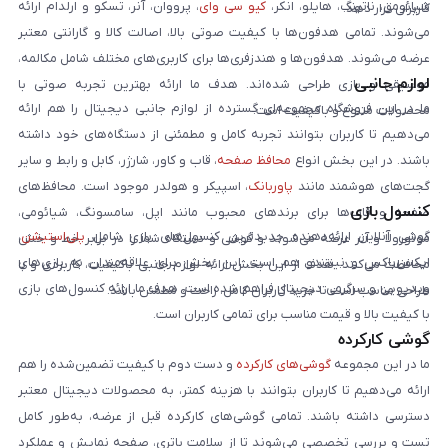
شیائومی، ناتینگ، هایلو، انکر،
کیو سی وای
، پرووان، آنر، تسکو و ارلدام ارائه
کاربران قرار دهد.
می‌شوند. تمامی هدفون‌ها با کیفیت صوتی بالا، اصالت کالا و گارانتی معتبر
عرضه می‌شوند. هدفون‌ها و هندزفری‌ها برای کاربری‌های مختلف شامل مکالمه،
لوازم جانبی
موسیقی و بازی طراحی شده‌اند. هدف ما ارائه بهترین تجربه صوتی با
ما در این فروشگاه مجموعه‌ای گسترده از لوازم جانبی دیجیتال را هم ارائه
محصولات متنوع و باکیفیت است.
می‌دهیم تا کاربران بتوانند تجربه کامل و مطمئنی از دستگاه‌های خود داشته
باشند. در این بخش انواع
محافظ صفحه
، قاب و کاور، شارژر، کابل و رابط و سایر
گجت‌های هوشمند مانند
پاوربانک
، اسپیکر و هولدر موجود است. محافظ‌های
کنسول بازی
صفحه و قاب‌ها برای برندهای محبوب مانند اپل، سامسونگ، شیائومی،
گوشی آنلاین ارائه‌دهنده جدیدترین کنسول‌های بازی شامل
پلی‌استیشن
،
موتورولا و آنر عرضه می‌شوند و گوشی و دستگاه شما را در برابر خط و خش
ایکس‌باکس و نینتندو هم است. این بخش برای علاقه‌مندان به بازی‌های
محافظت می‌کنند. هدف از این بخش ارائه لوازم جانبی باکیفیت، کاربردی و با
ویدیویی و سرگرمی دیجیتال فراهم شده است. هدف ما ارائه کنسول‌های بازی
طراحی مناسب است تا خرید کاربران کامل، راحت و مطمئن باشد.
با کیفیت بالا و قیمت مناسب برای تمامی کاربران است.
گوشی کارکرده
ما در این مجموعه
گوشی‌های کارکرده
و دست دوم با کیفیت تضمین‌شده را هم
ارائه می‌دهیم تا کاربران بتوانند با هزینه کمتر، به محصولات دیجیتال معتبر
دسترسی داشته باشند. تمامی گوشی‌های کارکرده قبل از عرضه، به‌طور کامل
تست و بررسی تخصصی می‌شوند تا از سلامت باتری، صفحه نمایش و عملکرد