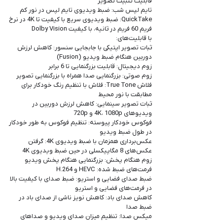
قابلیت تثبیت تصویر
تایم لپس شب: ضبط ویدیوی تایم لپس در نور کم
QuickTake: ضبط ویدیوی سریع با کیفیت تا 4K در نرخ
فریم 60 فریم در ثانیه، با کیفیت Dolby Vision
با قابلیت‎‎‎‎‎‎های:
ثبات تصویر اپتیکی با جابجایی سنسور: کاهش لرزش
دوربین هنگام ضبط ویدیو (Fusion)
زوم دیجیتال: قابلیت بزرگنمایی تا 6 برابر
زوم صوتی: بزرگنمایی صدا همراه با بزرگنمایی تصویر
فلاش True Tone: فلاش با تنظیم رنگ خودکار برای
مطابقت با نور محیط
ثبات تصویر سینمایی: کاهش لرزش دوربین در
ویدیوهای 4K، 1080p و 720p
فوکوس خودکار پیوسته: تنظیم فوکوس به طور خودکار
در طول ضبط ویدیو
عکس‌برداری همزمان با ضبط ویدیوی 4K: گرفتن
عکس‌های 8 مگاپیکسلی در حین ضبط ویدیوی 4K
زوم هنگام پخش: بزرگنمایی هنگام پخش ویدیو
فرمت‌های ضبط شده: HEVC و H.264
ضبط صدای فضایی و استریو: ضبط صدای با کیفیت بالا
در فرمت‌های فضایی و استریو
کاهش صدای باد: کاهش نویز ناشی از صدای باد در
ضبط صدا
میکس صدا: تنظیم میزان صدای ویدیو و صداهای