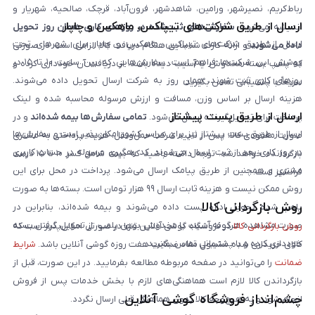
رباط‌کریم، نصیرشهر، ورامین، شاهدشهر، فرون‌آباد، قرچک، صالحیه، شهریار و
ارسال از طریق شرکت‌های تیپاکس، ماهکس و چاپار
اندیشه می‌شود.
سفارش‌های ثبت‌شده در روزهای کاری همان روز تحویل
ارسال از طریق شرکت‌های تیپاکس، ماهکس و چاپار برای شهرهای تحت
داده می‌شوند
و ارائه کارت شناسایی هنگام دریافت کالا الزامی است. در صورتی
پوشش این شرکت‌ها فراهم است. سفارش‌هایی که بین ساعت ۱۰ تا ۱۵ در
که پلمپ بسته مخدوش یا آسیب دیده باشد، از دریافت آن خودداری کرده و
روزهای کاری ثبت شوند، همان روز به شرکت ارسال تحویل داده می‌شوند.
سریعاً با پشتیبانی تماس بگیرید.
هزینه ارسال بر اساس وزن، مسافت و ارزش مرسوله محاسبه شده و لینک
ارسال از طریق پست پیشتاز
پرداخت برای تحویل‌گیرنده ارسال می‌شود.
تمامی سفارش‌ها بیمه شده‌اند
و در
ارسال از طریق پست پیشتاز نیز برای سراسر کشور امکان‌پذیر است و سفارش‌ها
صورت مفقودی کالا، پس از تایید شرکت حمل‌ونقل، هزینه پرداختی به مشتری
در روز کاری بعد از ثبت، ارسال می‌شوند. کد رهگیری مرسوله در حساب کاربری
بازگردانده خواهد شد. توجه داشته باشید که بیمه شامل کسر ۱۰ تا ۱۵ درصد
مشتری و همچنین از طریق پیامک ارسال می‌شود. پرداخت در محل برای این
فرانشیز است.
روش ممکن نیست و هزینه ثابت ارسال ۹۹ هزار تومان است. بسته‌ها به صورت
روش بازگردانی کالا
پلمپ شده تحویل اداره پست داده می‌شوند و بیمه شده‌اند، بنابراین در
صورت مشاهده هرگونه آسیب یا مخدوش بودن پلمپ، از تحویل گرفتن بسته
روش بازگردانی کالا
در فروشگاه گوشی آنلاین تنها در صورتی امکان‌پذیر است که
خودداری کرده و با پشتیبانی تماس بگیرید.
کالای خریداری شده مشمول مفاد ضمانت هفت روزه گوشی آنلاین باشد.
شرایط
ضمانت
را می‌توانید در صفحه مربوطه مطالعه بفرمایید. در این صورت، قبل از
بازگرداندن کالا لازم است هماهنگی‌های لازم با بخش خدمات پس از فروش
چشم‌انداز فروشگاه گوشی آنلاین
انجام شود و به هیچ‌وجه کالا بدون هماهنگی قبلی ارسال نگردد.