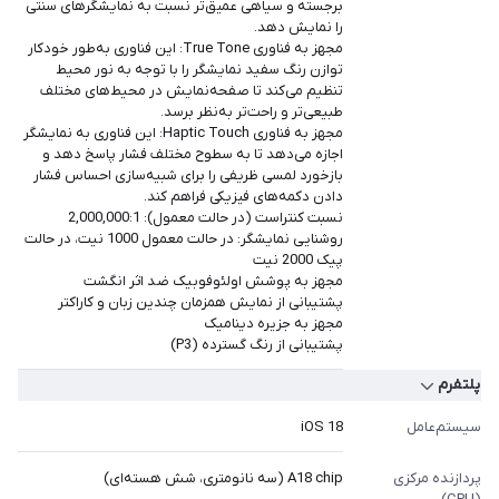
برجسته و سیاهی عمیق‌تر نسبت به نمایشگرهای سنتی
را نمایش دهد.
مجهز به فناوری True Tone: این فناوری به‎‎‎‎‎طور خودکار
توازن رنگ سفید نمایشگر را با توجه به نور محیط
تنظیم می‌کند تا صفحه‎‎‎‎‎نمایش در محیط‌های مختلف
طبیعی‌تر و راحت‌تر به‎‎‎‎‎نظر برسد.
مجهز به فناوری Haptic Touch: این فناوری به نمایشگر
اجازه می‌دهد تا به سطوح مختلف فشار پاسخ دهد و
بازخورد لمسی ظریفی را برای شبیه‌سازی احساس فشار
دادن دکمه‌های فیزیکی فراهم کند.
نسبت کنتراست (در حالت معمول): 2,000,000:1
روشنایی نمایشگر: در حالت معمول 1000 نیت، در حالت
پیک 2000 نیت
مجهز به پوشش اولئوفوبیک ضد اثر انگشت
پشتیبانی از نمایش همزمان چندین زبان و کاراکتر
مجهز به جزیره دینامیک
پشتیبانی از رنگ گسترده (P3)
پلتفرم
سیستم‌عامل
iOS 18
پردازنده مرکزی
A18 chip (سه نانومتری، شش هسته‎‎‎‎‎‎ای)