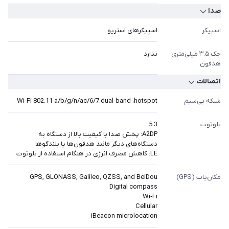
صدا
اسپیکر
اسپیکرهای استریو
جک ۳.۵ میلی‌متری
ندارد
هدفون
اتصالات
شبکه بی‌سیم
Wi-Fi 802.11 a/b/g/n/ac/6/7،dual-band ،hotspot
بلوتوث
5.3
A2DP: پخش صدا با کیفیت بالا از دستگاه به
دستگاه‌های دیگر مانند هدفون‌ها یا بلندگوها
LE: کاهش مصرف انرژی در هنگام استفاده از بلوتوث
مکان‌یاب (GPS)
GPS, GLONASS, Galileo, QZSS, and BeiDou
Digital compass
Wi‑Fi
Cellular
iBeacon microlocation