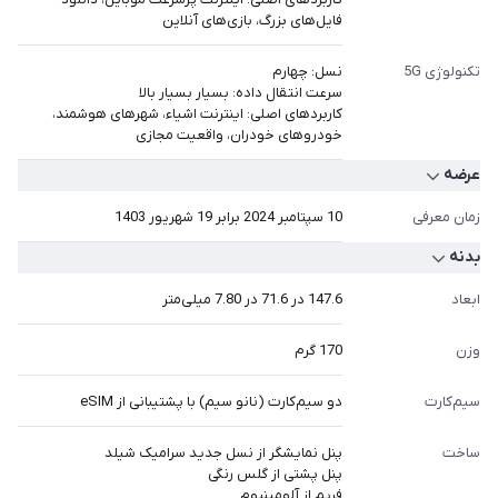
فایل‌های بزرگ، بازی‌های آنلاین
تکنولوژی 5G
نسل: چهارم
سرعت انتقال داده: بسیار بسیار بالا
کاربردهای اصلی: اینترنت اشیاء، شهرهای هوشمند،
خودروهای خودران، واقعیت مجازی
عرضه
زمان معرفی
10 سپتامبر 2024 برابر 19 شهریور 1403
بدنه
ابعاد
147.6 در 71.6 در 7.80 میل‎ی‎‎‎‎‎متر
وزن
170 گرم
سیم‌کارت
دو سیم‌کارت (نانو سیم) با پشتیبانی از eSIM
ساخت
پنل نمایشگر از نسل جدید سرامیک شیلد
پنل پشتی از گلس رنگی
فریم از آلومینیوم