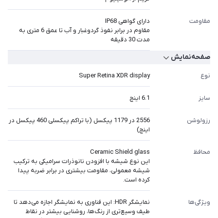
مقاومت
دارای گواهی IP68
مقاوم در برابر نفوذ گردوغبار و آب تا عمق 6 متری به
مدت 30 دقیقه
صفحه‌نمایش
نوع
Super Retina XDR display
سایز
6.1 اینچ
رزولوشن
2556 در 1179 پیکسل (با تراکم پیکسلی 460 پیکسل در
اینچ)
محافظ
Ceramic Shield glass
این نوع شیشه با افزودن نانوذرات سرامیکی به ترکیب
شیشه معمولی، مقاومت بیشتری در برابر ضربه پیدا
کرده است.
ویژگی‎‎‎‎‎‎‎‎‎ها
نمایشگر HDR: این فناوری به نمایشگر اجازه می‌دهد تا
طیف وسیع‌تری از رنگ‌ها، روشنایی بیشتر در نقاط