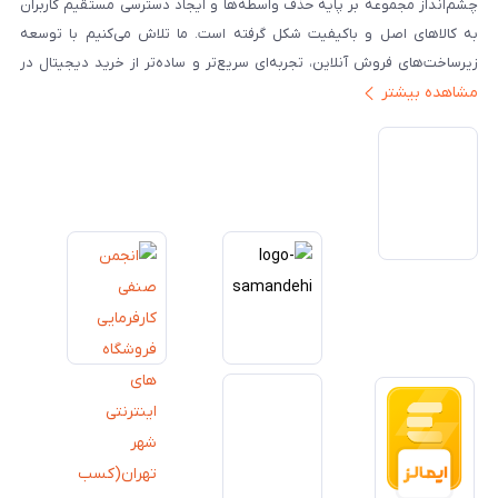
چشم‌انداز مجموعه بر پایه حذف واسطه‌ها و ایجاد دسترسی مستقیم کاربران
به کالاهای اصل و باکیفیت شکل گرفته است. ما تلاش می‌کنیم با توسعه
زیرساخت‌های فروش آنلاین، تجربه‌ای سریع‌تر و ساده‌تر از خرید دیجیتال در
مشاهده بیشتر
ایران ارائه دهیم. تبدیل‌شدن به مرجعی قابل اعتماد برای خرید کالای دیجیتال،
یکی از اهداف اصلی این مجموعه است. تمرکز بر رضایت مشتری، نوآوری در
خدمات و به‌روزرسانی مداوم محصولات، مسیر ما را روشن‌تر می‌کند. ما باور
داریم آینده بازار دیجیتال متعلق به کسب‌وکارهایی است که صداقت و شفافیت
را در اولویت قرار می‌دهند. گوشی آنلاین با تکیه بر تجربه و تخصص، با قدرت به
سمت تحقق این چشم‌انداز حرکت می‌کند.