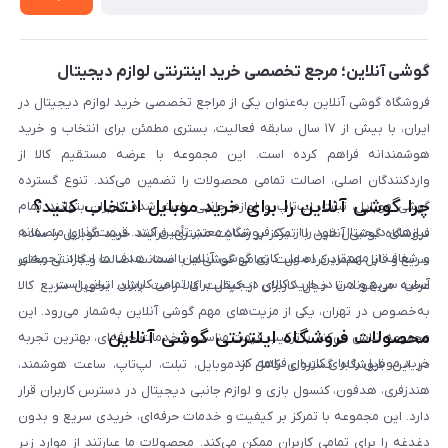
لیست محصولات
پرسش‌های متداول
بلاگ
گوشی آنلاین؛ مرجع تخصصی خرید اینترنتی لوازم دیجیتال
فروشگاه گوشی آنلاین به‌عنوان یکی از مراجع تخصصی خرید لوازم دیجیتال در
ایران، با بیش از ۱۷ سال سابقه فعالیت، بستری مطمئن برای انتخاب و خرید
هوشمندانه فراهم کرده است. این مجموعه با عرضه مستقیم کالا از
واردکنندگان اصلی، اصالت تمامی محصولات را تضمین می‌کند. تنوع گسترده
چرا گوشی آنلاین را برای خرید موبایل انتخاب کنید؟
گوشی موبایل، تبلت، لپ‌تاپ و لوازم جانبی باعث شده کاربران بتوانند تمام
نیازهای دیجیتال خود را از یک فروشگاه معتبر تأمین کنند. قیمت‌گذاری منصفانه
فروشگاه گوشی آنلاین با تمرکز بر رضایت مشتری، فرآیند خرید موبایل را ساده،
و شفاف از مهم‌ترین اصول کاری گوشی آنلاین است. هدف ما ایجاد تجربه‌ای
سریع و قابل اعتماد کرده است. تمامی گوشی‌ها با ضمانت اصالت و گارانتی معتبر
آسان، سریع و امن در خرید کالای دیجیتال برای تمامی کاربران ایرانی است.
عرضه می‌شوند تا خیال کاربران از کیفیت کالا راحت باشد. تحویل سریع کالا
به‌خصوص در تهران، یکی از مزیت‌های مهم گوشی آنلاین به‌شمار می‌رود. این
محصولات فروشگاه اینترنتی گوشی آنلاین
مجموعه تلاش می‌کند با ترکیب قیمت مناسب و خدمات حرفه‌ای، بهترین تجربه
خرید موبایل را برای کاربران فراهم کند.
در این فروشگاه گستره‌ای کامل از موبایل، تبلت، لپ‌تاپ، ساعت هوشمند،
هندزفری، هدفون، کنسول بازی و لوازم جانبی دیجیتال در دسترس کاربران قرار
دارد. این مجموعه با تمرکز بر کیفیت و خدمات حرفه‌ای، خریدی سریع و بدون
دغدغه را برای تمامی کاربران ممکن می‌کند. محصولات ما عبارتند از موارد زیر