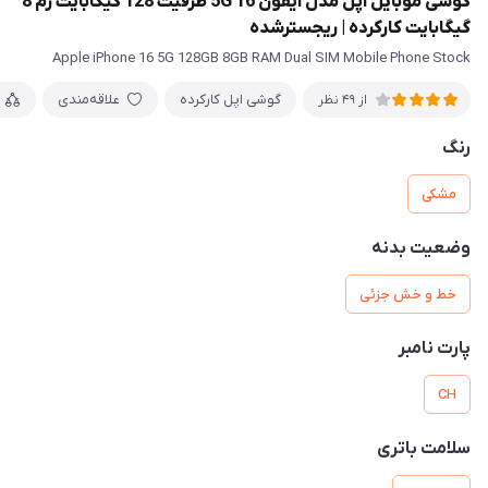
گوشی موبایل اپل مدل آیفون 16 5G ظرفیت 128 گیگابایت رم 8
گیگابایت کارکرده | ریجسترشده
Apple iPhone 16 5G 128GB 8GB RAM Dual SIM Mobile Phone Stock
گوشی اپل کارکرده
علاقه‌مندی
از 49 نظر
رنگ
مشکی
وضعیت بدنه
خط و خش جزئی
پارت نامبر
CH
سلامت باتری