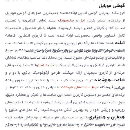
گوشی موبایل
است:
فروشگاه اینترنتی گوشی آنلاین ارائه‌دهنده جدیدترین مدل‌های گوشی موبایل
از برندهای معتبر شامل
اپل
و
سامسونگ
است. تمامی گوشی‌ها با تضمین
اصالت کالا و گارانتی معتبر عرضه می‌شوند. همراه با هر محصول، مشخصات
کامل، تصاویر واقعی محصولات ارائه شده است تا کاربران انتخابی آگاهانه
تبلت
داشته باشند. هدف ما ارائه به‌روزترین و محبوب‌ترین گوشی‌ها با قیمت مناسب
مجموعه تبلت‌ها شامل مدل‌هایی با نمایشگرهای باکیفیت، پردازنده‌های سریع
است. با گوشی آنلاین، خرید گوشی موبایل سریع، امن و آسان است.
و قابلیت‌های چندوظیفه‌ای متنوع است. این دستگاه‌ها مناسب مطالعه، تماشای
فیلم، طراحی گرافیکی و حتی بازی‌های سبک و
تولید محتوا
هستند و تجربه‌ای
حرفه‌ای از کاربری دیجیتال ارائه می‌کنند. طراحی ارگونومیک، باتری با دوام و
ساعت هوشمند
قابلیت اتصال به اینترنت پرسرعت، کار با تبلت را لذت‌بخش و بدون وقفه
در این فروشگاه
انواع ساعت‌های هوشمند
با طراحی مدرن و امکانات متنوع، از
می‌کند.
برندهای معتبر در دسترس کاربران است. این ساعت‌ها با تمرکز بر عملکرد دقیق،
طول عمر باتری بالا و تجربه کاربری آسان عرضه می‌شوند تا بتوانید فعالیت‌های
روزمره و ورزشی خود را به بهترین شکل مدیریت کنید. ارائه مدل‌های متنوع با
هدفون و هندزفری
قابلیت‌های متفاوت، گزینه‌ای مناسب برای هر سلیقه و بودجه‌ای فراهم کرده
در بخش هدفون و هندزفری، محصولات برندهای معتبر شامل اپل، سامسونگ،
است. این مجموعه تلاش دارد ساعت‌هایی کاربردی و باکیفیت را در اختیار