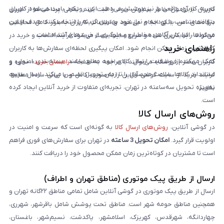
تجربه کاربری واقعی را نیز پوشش می‌دهد. این رویکرد باعث می‌شود کاربران
کاربران با آرامش خاطر سفارش خود را ثبت کنند. تمامی پرداخت‌ها از طریق
بتوانند متناسب با بودجه و نیاز خود بهترین گزینه را انتخاب کنند. هدف از این
درگاه‌های امن بانکی انجام می‌شود و اطلاعات کاربران به‌طور کامل محافظت
محتواها، افزایش آگاهی مخاطبان و جلوگیری از خریدهای اشتباه است.
می‌گردد. رابط کاربری ساده و سریع سایت باعث می‌شود فرآیند انتخاب و خرید در
راهنمای خرید
کوتاه‌ترین زمان ممکن انجام شود. امکان پیگیری لحظه‌ای سفارش‌ها به کاربران
کمک می‌کند از وضعیت ارسال کالای خود مطلع باشند. بسته‌بندی اصولی و
کاربران محترم فروشگاه می‌توانند با مراجعه به صفحه «
راهنمای خرید
»، نحوه و
استاندارد کالاها، سلامت محصول را تا زمان تحویل تضمین می‌کند. ارسال سریع،
فرایند خرید از سایت گوشی آنلاین را به‌صورت کامل و با زبانی ساده مطالعه
به‌ویژه تحویل سه‌ساعته در تهران، تجربه‌ای متفاوت از خرید آنلاین ایجاد کرده
نمایند.
است.
روش‌های ارسال کالا
در گوشی آنلاین،
روش‌های ارسال کالا
به گونه‌ای است که سرعت و امنیت در
اولویت قرار گیرد.
امکان تحویل 3 ساعته
در تهران برای سفارش‌های فوری فراهم
است تا مشتریان در کوتاه‌ترین زمان ممکن محصول خود را دریافت کنند.
ارسال از طریق پیک موتوری (مناطق تهران و اطراف)
ارسال از طریق پیک موتوری در گوشی آنلاین شامل تمامی مناطق ۲۲گانه تهران و
همچنین مناطق حومه شهر است. مناطق تحت پوشش شامل باقرشهر، شهرری،
چهاردانگه، شهرقدس، کهریزک، اسلامشهر، پاکدشت، نسیم‌شهر، باغستان،