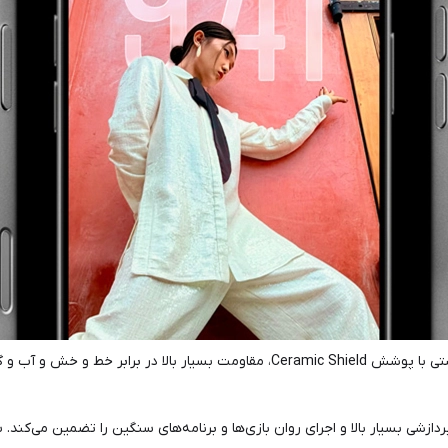
طراحی آیفون 17 پرو مکس با فریم آلومینیومی یکپارچه و پنل پشتی با پوشش ramic Shield