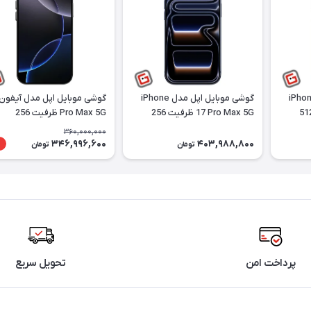
وبایل اپل مدل iPhone
گوشی موبایل اپل مدل iPhone
Pro Max  ظرفیت 512
17 Pro Max 5G ظرفیت 256
Pro Max 5G ظرفیت 256
گابایت تک‌سیم
گیگابایت رم 12 گیگابایت تک‌سیم
گیگابایت رم 8 گیگابایت دو
360,000,000
کارت فیزیکی نات اکتیو |
نات اکتیو | ریجسترشده
346,996,600
403,988,800
٪
تومان
تومان
ریجسترشده
پرداخت امن
تحویل سریع