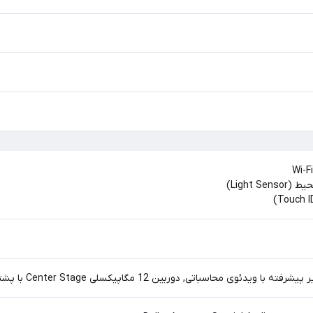
Light )
دوربین 12 مگاپیکسلی Center Stage با پشتیبانی از نمای میز (Desk View), ضبط ویدئو 1080p HD