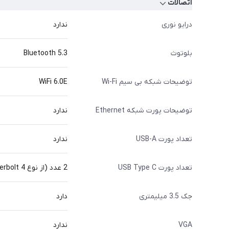
اتصالات
درایو نوری
ندارد
بلوتوث
Bluetooth 5.3
توضیحات شبکه بی سیم Wi-Fi
WiFi 6.0E
توضیحات پورت شبکه Ethernet
ندارد
تعداد پورت USB-A
ندارد
تعداد پورت USB Type C
2 عدد (از نوع USB 4/Thunderbolt 4 با پشتیبانی از DisplayPort و شارژ)
جک 3.5 میلیمتری
دارد
VGA
ندارد