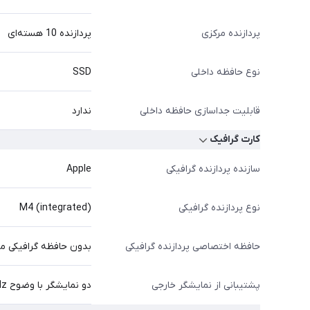
پردازنده مرکزی
پردازنده 10 هسته‌ای
نوع حافظه داخلی
SSD
قابلیت جداسازی حافظه داخلی
ندارد
کارت گرافیک
سازنده پردازنده گرافیکی
Apple
نوع پردازنده گرافیکی
M4 (integrated)
حافظه اختصاصی پردازنده گرافیکی
بدون حافظه گرافیکی مج
پشتیبانی از نمایشگر خارجی
دو نمایشگر با وضوح 6K,60Hz از طریق پورت Thunderbolt با یک نمایشگر با وضوح 8K,60Hz یا 4K,240Hz از طریق پورت HDMI