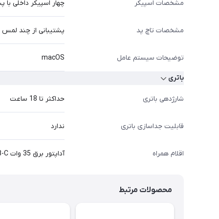
مشخصات اسپیکر
چهار اسپیکر داخلی با پشتیبانی از ial Audio
مشخصات تاچ پد
پشتیبانی از چند لمس 
توضیحات سیستم عامل
macOS
باتری
شارژدهی باتری
حداکثر تا 18 ساعت
قابلیت جداسازی باتری
ندارد
اقلام همراه
آداپتور برق 35 وات USB-C, دفترچه راهنما, کابل 2 متری USB-C به MagSafe-3
محصولات مرتبط