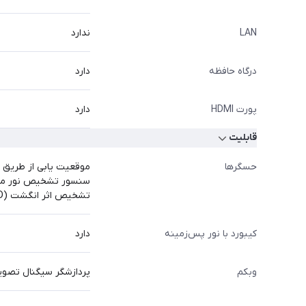
LAN
ندارد
درگاه حافظه
دارد
پورت HDMI
دارد
قابلیت
حسگرها
موقعیت یابی از طریق Wi-Fi
سنسور تشخیص نور محیط (Sensor
تشخیص اثر انگشت (Touch ID)
کیبورد با نور پس‌زمینه
دارد
وبکم
پردازشگر سیگنال تصویر پیشرفته با ویدئوی محاسباتی, 