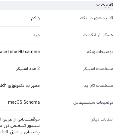
قابلیت
قابلیت‌های دستگاه
وبکم
حسگر اثر انگشت
دارد
توضیحات وبکم
FaceTime HD camera
مشخصات اسپیکر
2 عدد اسپیکر
مشخصات تاچ پد
مجهز به تکنولوژی Force Touch با پشتیبانی کامل از انواع فرمان‌های چند لمسی تا فرمان‌های سه و چهارانگشتی
توضیحات سیستم‌عامل
macOS Sonoma
امکانات دیگر
موقعیت‌یابی از طریق Wi-Fi
سنسور تشخیص نور محیط (Sensor
پشتیبانی از شارژر MagSafe3