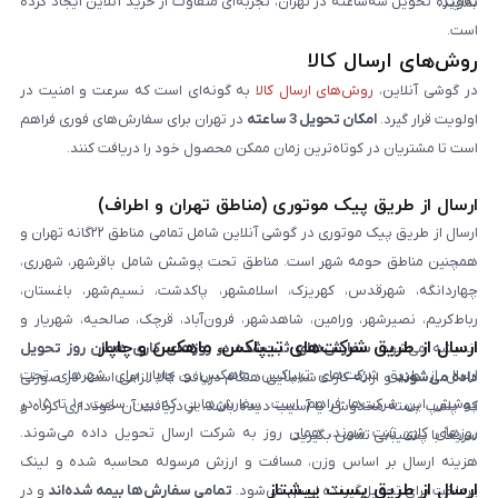
به‌ویژه تحویل سه‌ساعته در تهران، تجربه‌ای متفاوت از خرید آنلاین ایجاد کرده
نمایند.
است.
روش‌های ارسال کالا
در گوشی آنلاین،
روش‌های ارسال کالا
به گونه‌ای است که سرعت و امنیت در
اولویت قرار گیرد.
امکان تحویل 3 ساعته
در تهران برای سفارش‌های فوری فراهم
است تا مشتریان در کوتاه‌ترین زمان ممکن محصول خود را دریافت کنند.
ارسال از طریق پیک موتوری (مناطق تهران و اطراف)
ارسال از طریق پیک موتوری در گوشی آنلاین شامل تمامی مناطق ۲۲گانه تهران و
همچنین مناطق حومه شهر است. مناطق تحت پوشش شامل باقرشهر، شهرری،
چهاردانگه، شهرقدس، کهریزک، اسلامشهر، پاکدشت، نسیم‌شهر، باغستان،
رباط‌کریم، نصیرشهر، ورامین، شاهدشهر، فرون‌آباد، قرچک، صالحیه، شهریار و
ارسال از طریق شرکت‌های تیپاکس، ماهکس و چاپار
اندیشه می‌شود.
سفارش‌های ثبت‌شده در روزهای کاری همان روز تحویل
ارسال از طریق شرکت‌های تیپاکس، ماهکس و چاپار برای شهرهای تحت
داده می‌شوند
و ارائه کارت شناسایی هنگام دریافت کالا الزامی است. در صورتی
پوشش این شرکت‌ها فراهم است. سفارش‌هایی که بین ساعت ۱۰ تا ۱۵ در
که پلمپ بسته مخدوش یا آسیب دیده باشد، از دریافت آن خودداری کرده و
روزهای کاری ثبت شوند، همان روز به شرکت ارسال تحویل داده می‌شوند.
سریعاً با پشتیبانی تماس بگیرید.
هزینه ارسال بر اساس وزن، مسافت و ارزش مرسوله محاسبه شده و لینک
ارسال از طریق پست پیشتاز
پرداخت برای تحویل‌گیرنده ارسال می‌شود.
تمامی سفارش‌ها بیمه شده‌اند
و در