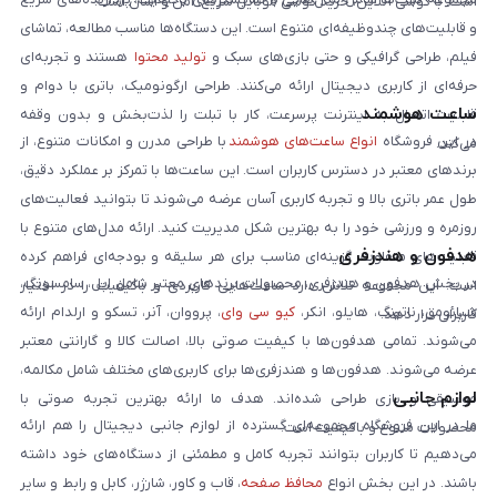
است. با گوشی آنلاین، خرید گوشی موبایل سریع، امن و آسان است.
و قابلیت‌های چندوظیفه‌ای متنوع است. این دستگاه‌ها مناسب مطالعه، تماشای
فیلم، طراحی گرافیکی و حتی بازی‌های سبک و
تولید محتوا
هستند و تجربه‌ای
حرفه‌ای از کاربری دیجیتال ارائه می‌کنند. طراحی ارگونومیک، باتری با دوام و
ساعت هوشمند
قابلیت اتصال به اینترنت پرسرعت، کار با تبلت را لذت‌بخش و بدون وقفه
در این فروشگاه
انواع ساعت‌های هوشمند
با طراحی مدرن و امکانات متنوع، از
می‌کند.
برندهای معتبر در دسترس کاربران است. این ساعت‌ها با تمرکز بر عملکرد دقیق،
طول عمر باتری بالا و تجربه کاربری آسان عرضه می‌شوند تا بتوانید فعالیت‌های
روزمره و ورزشی خود را به بهترین شکل مدیریت کنید. ارائه مدل‌های متنوع با
هدفون و هندزفری
قابلیت‌های متفاوت، گزینه‌ای مناسب برای هر سلیقه و بودجه‌ای فراهم کرده
در بخش هدفون و هندزفری، محصولات برندهای معتبر شامل اپل، سامسونگ،
است. این مجموعه تلاش دارد ساعت‌هایی کاربردی و باکیفیت را در اختیار
شیائومی، ناتینگ، هایلو، انکر،
کیو سی وای
، پرووان، آنر، تسکو و ارلدام ارائه
کاربران قرار دهد.
می‌شوند. تمامی هدفون‌ها با کیفیت صوتی بالا، اصالت کالا و گارانتی معتبر
عرضه می‌شوند. هدفون‌ها و هندزفری‌ها برای کاربری‌های مختلف شامل مکالمه،
لوازم جانبی
موسیقی و بازی طراحی شده‌اند. هدف ما ارائه بهترین تجربه صوتی با
ما در این فروشگاه مجموعه‌ای گسترده از لوازم جانبی دیجیتال را هم ارائه
محصولات متنوع و باکیفیت است.
می‌دهیم تا کاربران بتوانند تجربه کامل و مطمئنی از دستگاه‌های خود داشته
باشند. در این بخش انواع
محافظ صفحه
، قاب و کاور، شارژر، کابل و رابط و سایر