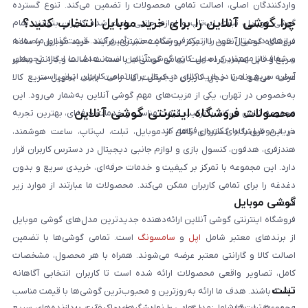
واردکنندگان اصلی، اصالت تمامی محصولات را تضمین می‌کند. تنوع گسترده
چرا گوشی آنلاین را برای خرید موبایل انتخاب کنید؟
گوشی موبایل، تبلت، لپ‌تاپ و لوازم جانبی باعث شده کاربران بتوانند تمام
نیازهای دیجیتال خود را از یک فروشگاه معتبر تأمین کنند. قیمت‌گذاری منصفانه
فروشگاه گوشی آنلاین با تمرکز بر رضایت مشتری، فرآیند خرید موبایل را ساده،
و شفاف از مهم‌ترین اصول کاری گوشی آنلاین است. هدف ما ایجاد تجربه‌ای
سریع و قابل اعتماد کرده است. تمامی گوشی‌ها با ضمانت اصالت و گارانتی معتبر
آسان، سریع و امن در خرید کالای دیجیتال برای تمامی کاربران ایرانی است.
عرضه می‌شوند تا خیال کاربران از کیفیت کالا راحت باشد. تحویل سریع کالا
به‌خصوص در تهران، یکی از مزیت‌های مهم گوشی آنلاین به‌شمار می‌رود. این
محصولات فروشگاه اینترنتی گوشی آنلاین
مجموعه تلاش می‌کند با ترکیب قیمت مناسب و خدمات حرفه‌ای، بهترین تجربه
خرید موبایل را برای کاربران فراهم کند.
در این فروشگاه گستره‌ای کامل از موبایل، تبلت، لپ‌تاپ، ساعت هوشمند،
هندزفری، هدفون، کنسول بازی و لوازم جانبی دیجیتال در دسترس کاربران قرار
دارد. این مجموعه با تمرکز بر کیفیت و خدمات حرفه‌ای، خریدی سریع و بدون
دغدغه را برای تمامی کاربران ممکن می‌کند. محصولات ما عبارتند از موارد زیر
گوشی موبایل
است:
فروشگاه اینترنتی گوشی آنلاین ارائه‌دهنده جدیدترین مدل‌های گوشی موبایل
از برندهای معتبر شامل
اپل
و
سامسونگ
است. تمامی گوشی‌ها با تضمین
اصالت کالا و گارانتی معتبر عرضه می‌شوند. همراه با هر محصول، مشخصات
کامل، تصاویر واقعی محصولات ارائه شده است تا کاربران انتخابی آگاهانه
تبلت
داشته باشند. هدف ما ارائه به‌روزترین و محبوب‌ترین گوشی‌ها با قیمت مناسب
مجموعه تبلت‌ها شامل مدل‌هایی با نمایشگرهای باکیفیت، پردازنده‌های سریع