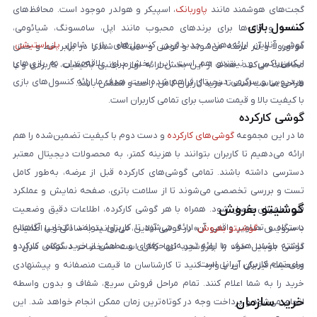
گجت‌های هوشمند مانند
پاوربانک
، اسپیکر و هولدر موجود است. محافظ‌های
کنسول بازی
صفحه و قاب‌ها برای برندهای محبوب مانند اپل، سامسونگ، شیائومی،
گوشی آنلاین ارائه‌دهنده جدیدترین کنسول‌های بازی شامل
پلی‌استیشن
،
موتورولا و آنر عرضه می‌شوند و گوشی و دستگاه شما را در برابر خط و خش
ایکس‌باکس و نینتندو هم است. این بخش برای علاقه‌مندان به بازی‌های
محافظت می‌کنند. هدف از این بخش ارائه لوازم جانبی باکیفیت، کاربردی و با
ویدیویی و سرگرمی دیجیتال فراهم شده است. هدف ما ارائه کنسول‌های بازی
طراحی مناسب است تا خرید کاربران کامل، راحت و مطمئن باشد.
با کیفیت بالا و قیمت مناسب برای تمامی کاربران است.
گوشی کارکرده
ما در این مجموعه
گوشی‌های کارکرده
و دست دوم با کیفیت تضمین‌شده را هم
ارائه می‌دهیم تا کاربران بتوانند با هزینه کمتر، به محصولات دیجیتال معتبر
دسترسی داشته باشند. تمامی گوشی‌های کارکرده قبل از عرضه، به‌طور کامل
تست و بررسی تخصصی می‌شوند تا از سلامت باتری، صفحه نمایش و عملکرد
گوشیتو بفروش
فنی اطمینان حاصل شود. همراه با هر گوشی کارکرده، اطلاعات دقیق وضعیت
دستگاه و تصاویر واقعی آن ارائه می‌شود تا کاربران بتوانند انتخابی آگاهانه
با سرویس «
گوشیتو بفروش
» در گوشی آنلاین، می‌توانید به‌سادگی و با اطمینان
داشته باشند. هدف ما ارائه تجربه‌ای حرفه‌ای و مطمئن از خرید گوشی کارکرده
گوشی موبایل خود را بفروشید. تنها کافی است مشخصات دستگاه، مدل و
برای تمام کاربران ایرانی است.
وضعیت فیزیکی آن را وارد کنید تا کارشناسان ما قیمت منصفانه و پیشنهادی
خرید را به شما اعلام کنند. تمام مراحل فروش سریع، شفاف و بدون واسطه
خرید سازمان
انجام می‌شود و پرداخت وجه در کوتاه‌ترین زمان ممکن انجام خواهد شد. این