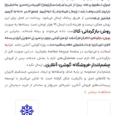
ارسال از طریق پست پیشتاز نیز برای سراسر کشور امکان‌پذیر است و سفارش‌ها
صورت مفقودی کالا، پس از تایید شرکت حمل‌ونقل، هزینه پرداختی به مشتری
در روز کاری بعد از ثبت، ارسال می‌شوند. کد رهگیری مرسوله در حساب کاربری
بازگردانده خواهد شد. توجه داشته باشید که بیمه شامل کسر ۱۰ تا ۱۵ درصد
مشتری و همچنین از طریق پیامک ارسال می‌شود. پرداخت در محل برای این
فرانشیز است.
روش ممکن نیست و هزینه ثابت ارسال ۹۹ هزار تومان است. بسته‌ها به صورت
روش بازگردانی کالا
پلمپ شده تحویل اداره پست داده می‌شوند و بیمه شده‌اند، بنابراین در
صورت مشاهده هرگونه آسیب یا مخدوش بودن پلمپ، از تحویل گرفتن بسته
روش بازگردانی کالا
در فروشگاه گوشی آنلاین تنها در صورتی امکان‌پذیر است که
خودداری کرده و با پشتیبانی تماس بگیرید.
کالای خریداری شده مشمول مفاد ضمانت هفت روزه گوشی آنلاین باشد.
شرایط
ضمانت
را می‌توانید در صفحه مربوطه مطالعه بفرمایید. در این صورت، قبل از
بازگرداندن کالا لازم است هماهنگی‌های لازم با بخش خدمات پس از فروش
چشم‌انداز فروشگاه گوشی آنلاین
انجام شود و به هیچ‌وجه کالا بدون هماهنگی قبلی ارسال نگردد.
چشم‌انداز مجموعه بر پایه حذف واسطه‌ها و ایجاد دسترسی مستقیم کاربران
به کالاهای اصل و باکیفیت شکل گرفته است. ما تلاش می‌کنیم با توسعه
زیرساخت‌های فروش آنلاین، تجربه‌ای سریع‌تر و ساده‌تر از خرید دیجیتال در
مشاهده بیشتر
ایران ارائه دهیم. تبدیل‌شدن به مرجعی قابل اعتماد برای خرید کالای دیجیتال،
یکی از اهداف اصلی این مجموعه است. تمرکز بر رضایت مشتری، نوآوری در
خدمات و به‌روزرسانی مداوم محصولات، مسیر ما را روشن‌تر می‌کند. ما باور
داریم آینده بازار دیجیتال متعلق به کسب‌وکارهایی است که صداقت و شفافیت