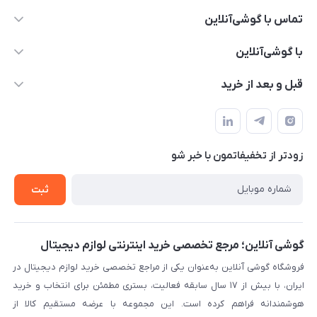
تماس با گوشی‌آنلاین
۰۲۱91001221
با گوشی‌آنلاین
info@gooshi.online
درباره ما
قبل و بعد از خرید
تهران، خیابان جمهوری، پاساژعلاءالدین، طبقه پنجم، واحد 564
تماس با ما
نحوه خرید از گوشی آنلاین
حساب کاربری
شرایط ضمانت هفت روزه
حریم خصوصی
زودتر از تخفیفاتمون با خبر شو
روش ارسال کالا در گوشی آنلاین
خرید سازمانی
روش بازگردانی کالا
ثبت
لیست محصولات
پرسش‌های متداول
بلاگ
گوشی آنلاین؛ مرجع تخصصی خرید اینترنتی لوازم دیجیتال
فروشگاه گوشی آنلاین به‌عنوان یکی از مراجع تخصصی خرید لوازم دیجیتال در
ایران، با بیش از ۱۷ سال سابقه فعالیت، بستری مطمئن برای انتخاب و خرید
هوشمندانه فراهم کرده است. این مجموعه با عرضه مستقیم کالا از