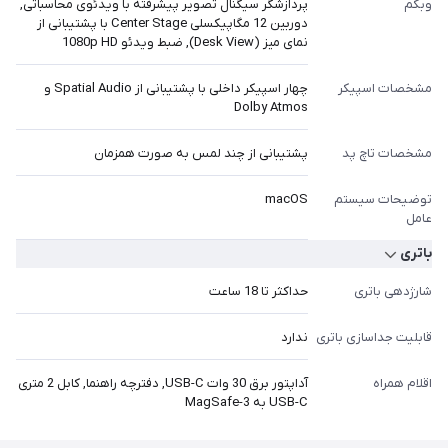
وبکم
پردازشگر سیگنال تصویر پیشرفته با ویدئوی محاسباتی,
دوربین 12 مگاپیکسلی Center Stage با پشتیبانی از
نمای میز (Desk View), ضبط ویدئو 1080p HD
مشخصات اسپیکر
چهار اسپیکر داخلی با پشتیبانی از Spatial Audio و
Dolby Atmos
مشخصات تاچ پد
پشتیبانی از چند لمس به صورت همزمان
توضیحات سیستم
macOS
عامل
باتری
شارژدهی باتری
حداکثر تا 18 ساعت
قابلیت جداسازی باتری
ندارد
اقلام همراه
آداپتور برق 30 وات USB-C, دفترچه راهنما, کابل 2 متری
USB-C به MagSafe-3