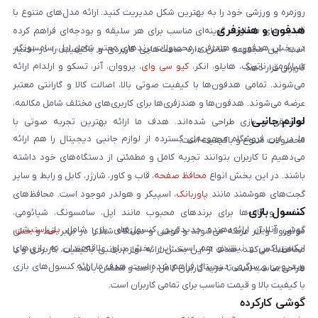
روزمره و ورزشی خود را به بهترین شکل مدیریت کنید. ارائه مدل‌های متنوع با
هدفون و هندزفری
قابلیت‌های متفاوت، گزینه‌ای مناسب برای هر سلیقه و بودجه‌ای فراهم کرده
در بخش هدفون و هندزفری، محصولات برندهای معتبر شامل اپل، سامسونگ،
است. این مجموعه تلاش دارد ساعت‌هایی کاربردی و باکیفیت را در اختیار
شیائومی، ناتینگ، هایلو، انکر،
کیو سی وای
، پرووان، آنر، تسکو و ارلدام ارائه
کاربران قرار دهد.
می‌شوند. تمامی هدفون‌ها با کیفیت صوتی بالا، اصالت کالا و گارانتی معتبر
عرضه می‌شوند. هدفون‌ها و هندزفری‌ها برای کاربری‌های مختلف شامل مکالمه،
لوازم جانبی
موسیقی و بازی طراحی شده‌اند. هدف ما ارائه بهترین تجربه صوتی با
ما در این فروشگاه مجموعه‌ای گسترده از لوازم جانبی دیجیتال را هم ارائه
محصولات متنوع و باکیفیت است.
می‌دهیم تا کاربران بتوانند تجربه کامل و مطمئنی از دستگاه‌های خود داشته
باشند. در این بخش انواع
محافظ صفحه
، قاب و کاور، شارژر، کابل و رابط و سایر
گجت‌های هوشمند مانند
پاوربانک
، اسپیکر و هولدر موجود است. محافظ‌های
کنسول بازی
صفحه و قاب‌ها برای برندهای محبوب مانند اپل، سامسونگ، شیائومی،
گوشی آنلاین ارائه‌دهنده جدیدترین کنسول‌های بازی شامل
پلی‌استیشن
،
موتورولا و آنر عرضه می‌شوند و گوشی و دستگاه شما را در برابر خط و خش
ایکس‌باکس و نینتندو هم است. این بخش برای علاقه‌مندان به بازی‌های
محافظت می‌کنند. هدف از این بخش ارائه لوازم جانبی باکیفیت، کاربردی و با
ویدیویی و سرگرمی دیجیتال فراهم شده است. هدف ما ارائه کنسول‌های بازی
طراحی مناسب است تا خرید کاربران کامل، راحت و مطمئن باشد.
با کیفیت بالا و قیمت مناسب برای تمامی کاربران است.
گوشی کارکرده