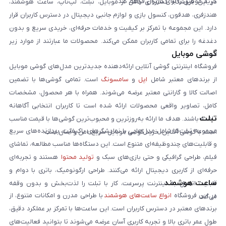
خرید موبایل را برای کاربران فراهم کند.
در این فروشگاه گستره‌ای کامل از موبایل، تبلت، لپ‌تاپ، ساعت هوشمند،
هندزفری، هدفون، کنسول بازی و لوازم جانبی دیجیتال در دسترس کاربران قرار
دارد. این مجموعه با تمرکز بر کیفیت و خدمات حرفه‌ای، خریدی سریع و بدون
دغدغه را برای تمامی کاربران ممکن می‌کند. محصولات ما عبارتند از موارد زیر
گوشی موبایل
است:
فروشگاه اینترنتی گوشی آنلاین ارائه‌دهنده جدیدترین مدل‌های گوشی موبایل
از برندهای معتبر شامل
اپل
و
سامسونگ
است. تمامی گوشی‌ها با تضمین
اصالت کالا و گارانتی معتبر عرضه می‌شوند. همراه با هر محصول، مشخصات
کامل، تصاویر واقعی محصولات ارائه شده است تا کاربران انتخابی آگاهانه
تبلت
داشته باشند. هدف ما ارائه به‌روزترین و محبوب‌ترین گوشی‌ها با قیمت مناسب
مجموعه تبلت‌ها شامل مدل‌هایی با نمایشگرهای باکیفیت، پردازنده‌های سریع
است. با گوشی آنلاین، خرید گوشی موبایل سریع، امن و آسان است.
و قابلیت‌های چندوظیفه‌ای متنوع است. این دستگاه‌ها مناسب مطالعه، تماشای
فیلم، طراحی گرافیکی و حتی بازی‌های سبک و
تولید محتوا
هستند و تجربه‌ای
حرفه‌ای از کاربری دیجیتال ارائه می‌کنند. طراحی ارگونومیک، باتری با دوام و
ساعت هوشمند
قابلیت اتصال به اینترنت پرسرعت، کار با تبلت را لذت‌بخش و بدون وقفه
در این فروشگاه
انواع ساعت‌های هوشمند
با طراحی مدرن و امکانات متنوع، از
می‌کند.
برندهای معتبر در دسترس کاربران است. این ساعت‌ها با تمرکز بر عملکرد دقیق،
طول عمر باتری بالا و تجربه کاربری آسان عرضه می‌شوند تا بتوانید فعالیت‌های