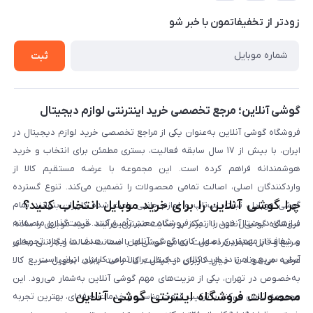
شرایط ضمانت هفت روزه
حریم خصوصی
زودتر از تخفیفاتمون با خبر شو
روش ارسال کالا در گوشی آنلاین
خرید سازمانی
روش بازگردانی کالا
ثبت
لیست محصولات
پرسش‌های متداول
بلاگ
گوشی آنلاین؛ مرجع تخصصی خرید اینترنتی لوازم دیجیتال
فروشگاه گوشی آنلاین به‌عنوان یکی از مراجع تخصصی خرید لوازم دیجیتال در
ایران، با بیش از ۱۷ سال سابقه فعالیت، بستری مطمئن برای انتخاب و خرید
هوشمندانه فراهم کرده است. این مجموعه با عرضه مستقیم کالا از
واردکنندگان اصلی، اصالت تمامی محصولات را تضمین می‌کند. تنوع گسترده
چرا گوشی آنلاین را برای خرید موبایل انتخاب کنید؟
گوشی موبایل، تبلت، لپ‌تاپ و لوازم جانبی باعث شده کاربران بتوانند تمام
نیازهای دیجیتال خود را از یک فروشگاه معتبر تأمین کنند. قیمت‌گذاری منصفانه
فروشگاه گوشی آنلاین با تمرکز بر رضایت مشتری، فرآیند خرید موبایل را ساده،
و شفاف از مهم‌ترین اصول کاری گوشی آنلاین است. هدف ما ایجاد تجربه‌ای
سریع و قابل اعتماد کرده است. تمامی گوشی‌ها با ضمانت اصالت و گارانتی معتبر
آسان، سریع و امن در خرید کالای دیجیتال برای تمامی کاربران ایرانی است.
عرضه می‌شوند تا خیال کاربران از کیفیت کالا راحت باشد. تحویل سریع کالا
به‌خصوص در تهران، یکی از مزیت‌های مهم گوشی آنلاین به‌شمار می‌رود. این
محصولات فروشگاه اینترنتی گوشی آنلاین
مجموعه تلاش می‌کند با ترکیب قیمت مناسب و خدمات حرفه‌ای، بهترین تجربه