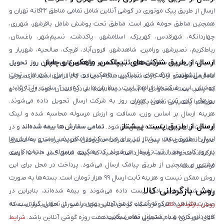
ارسال از طریق پیک موتوری در گوشی آنلاین شامل تمامی مناطق ۲۲گانه تهران و
همچنین مناطق حومه شهر است. مناطق تحت پوشش شامل باقرشهر، شهرری،
چهاردانگه، شهرقدس، کهریزک، اسلامشهر، پاکدشت، نسیم‌شهر، باغستان،
رباط‌کریم، نصیرشهر، ورامین، شاهدشهر، فرون‌آباد، قرچک، صالحیه، شهریار و
ارسال از طریق شرکت‌های تیپاکس، ماهکس و چاپار
اندیشه می‌شود.
سفارش‌های ثبت‌شده در روزهای کاری همان روز تحویل
ارسال از طریق شرکت‌های تیپاکس، ماهکس و چاپار برای شهرهای تحت
داده می‌شوند
و ارائه کارت شناسایی هنگام دریافت کالا الزامی است. در صورتی
پوشش این شرکت‌ها فراهم است. سفارش‌هایی که بین ساعت ۱۰ تا ۱۵ در
که پلمپ بسته مخدوش یا آسیب دیده باشد، از دریافت آن خودداری کرده و
روزهای کاری ثبت شوند، همان روز به شرکت ارسال تحویل داده می‌شوند.
سریعاً با پشتیبانی تماس بگیرید.
هزینه ارسال بر اساس وزن، مسافت و ارزش مرسوله محاسبه شده و لینک
ارسال از طریق پست پیشتاز
پرداخت برای تحویل‌گیرنده ارسال می‌شود.
تمامی سفارش‌ها بیمه شده‌اند
و در
ارسال از طریق پست پیشتاز نیز برای سراسر کشور امکان‌پذیر است و سفارش‌ها
صورت مفقودی کالا، پس از تایید شرکت حمل‌ونقل، هزینه پرداختی به مشتری
در روز کاری بعد از ثبت، ارسال می‌شوند. کد رهگیری مرسوله در حساب کاربری
بازگردانده خواهد شد. توجه داشته باشید که بیمه شامل کسر ۱۰ تا ۱۵ درصد
مشتری و همچنین از طریق پیامک ارسال می‌شود. پرداخت در محل برای این
فرانشیز است.
روش ممکن نیست و هزینه ثابت ارسال ۹۹ هزار تومان است. بسته‌ها به صورت
روش بازگردانی کالا
پلمپ شده تحویل اداره پست داده می‌شوند و بیمه شده‌اند، بنابراین در
صورت مشاهده هرگونه آسیب یا مخدوش بودن پلمپ، از تحویل گرفتن بسته
روش بازگردانی کالا
در فروشگاه گوشی آنلاین تنها در صورتی امکان‌پذیر است که
خودداری کرده و با پشتیبانی تماس بگیرید.
کالای خریداری شده مشمول مفاد ضمانت هفت روزه گوشی آنلاین باشد.
شرایط