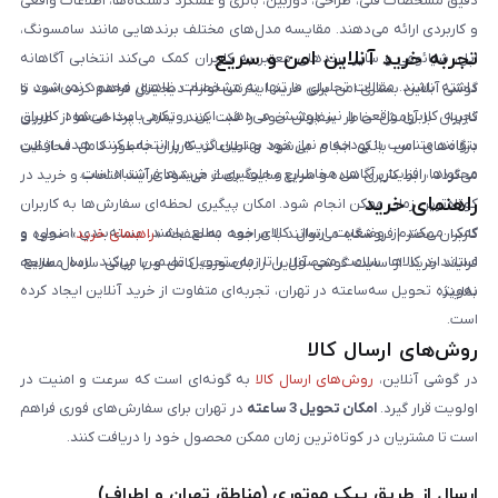
دقیق مشخصات فنی، طراحی، دوربین، باتری و عملکرد دستگاه‌ها، اطلاعات واقعی
و کاربردی ارائه می‌دهند. مقایسه مدل‌های مختلف برندهایی مانند سامسونگ،
تجربه خرید آنلاین امن و سریع
اپل، شیائومی و سایر برندهای معتبر به کاربران کمک می‌کند انتخابی آگاهانه
داشته باشند. مقالات تحلیلی ما تنها به مشخصات ظاهری محدود نمی‌شود و
گوشی آنلاین بستری امن برای خرید اینترنتی لوازم دیجیتال فراهم کرده است تا
تجربه کاربری واقعی را نیز پوشش می‌دهد. این رویکرد باعث می‌شود کاربران
کاربران با آرامش خاطر سفارش خود را ثبت کنند. تمامی پرداخت‌ها از طریق
بتوانند متناسب با بودجه و نیاز خود بهترین گزینه را انتخاب کنند. هدف از این
درگاه‌های امن بانکی انجام می‌شود و اطلاعات کاربران به‌طور کامل محافظت
محتواها، افزایش آگاهی مخاطبان و جلوگیری از خریدهای اشتباه است.
می‌گردد. رابط کاربری ساده و سریع سایت باعث می‌شود فرآیند انتخاب و خرید در
راهنمای خرید
کوتاه‌ترین زمان ممکن انجام شود. امکان پیگیری لحظه‌ای سفارش‌ها به کاربران
کمک می‌کند از وضعیت ارسال کالای خود مطلع باشند. بسته‌بندی اصولی و
کاربران محترم فروشگاه می‌توانند با مراجعه به صفحه «
راهنمای خرید
»، نحوه و
استاندارد کالاها، سلامت محصول را تا زمان تحویل تضمین می‌کند. ارسال سریع،
فرایند خرید از سایت گوشی آنلاین را به‌صورت کامل و با زبانی ساده مطالعه
به‌ویژه تحویل سه‌ساعته در تهران، تجربه‌ای متفاوت از خرید آنلاین ایجاد کرده
نمایند.
است.
روش‌های ارسال کالا
در گوشی آنلاین،
روش‌های ارسال کالا
به گونه‌ای است که سرعت و امنیت در
اولویت قرار گیرد.
امکان تحویل 3 ساعته
در تهران برای سفارش‌های فوری فراهم
است تا مشتریان در کوتاه‌ترین زمان ممکن محصول خود را دریافت کنند.
ارسال از طریق پیک موتوری (مناطق تهران و اطراف)